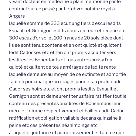
vivant docteur en médecine à plain mentionné par le
contract sur ce passé par Lefebvre notaire royal à
Angers
laquelle somme de 333 ecuz ung tiers d’escu lesdits
Esnault et Gernigon esdits noms ont eue et receue en
300 escuz d’or sol et 100 francs de 20 sols pièce dont
ils se sont tenuz contens et en ont quicté et quictent
ledit Cador ses etc et l’en ont promis acquiter vers
lesdites les Bonenfants et tous autres aussy l’ont
quicté et quitent de tous arrérages de ladite rente
laquelle demeure au moyen de ce extincte et admortie
tant en principal que arrérages pour et au profit dudit
Cador ses hoirs etc et ont promis lesdits Esnault et
Gernigon sont et demeurent tenuz faire ratiffier tout le
contenu des présentes auxdites de Bonsenfans leur
mère et femme respectivement et bailler audit Cador
ratiffication et obligation vallable dedans quinzaine à
peine etc ces présentes néanlmoings etc
à laquelle quittance et admortissement et tout ce que