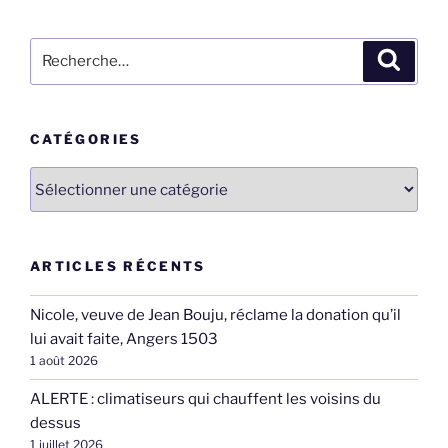
Recherche
Recher
pour
:
CATÉGORIES
Catégories
ARTICLES RÉCENTS
Nicole, veuve de Jean Bouju, réclame la donation qu’il
lui avait faite, Angers 1503
1 août 2026
ALERTE : climatiseurs qui chauffent les voisins du
dessus
1 juillet 2026