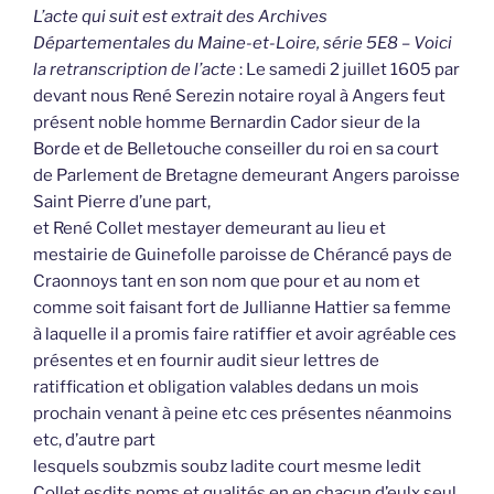
L’acte qui suit est extrait des Archives
Départementales du Maine-et-Loire, série 5E8 – Voici
la retranscription de l’acte
: Le samedi 2 juillet 1605 par
devant nous René Serezin notaire royal à Angers feut
présent noble homme Bernardin Cador sieur de la
Borde et de Belletouche conseiller du roi en sa court
de Parlement de Bretagne demeurant Angers paroisse
Saint Pierre d’une part,
et René Collet mestayer demeurant au lieu et
mestairie de Guinefolle paroisse de Chérancé pays de
Craonnoys tant en son nom que pour et au nom et
comme soit faisant fort de Jullianne Hattier sa femme
à laquelle il a promis faire ratiffier et avoir agréable ces
présentes et en fournir audit sieur lettres de
ratiffication et obligation valables dedans un mois
prochain venant à peine etc ces présentes néanmoins
etc, d’autre part
lesquels soubzmis soubz ladite court mesme ledit
Collet esdits noms et qualités en en chacun d’eulx seul