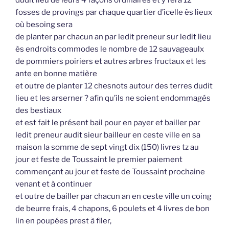
dudit lieu de leurs 4 façons ordinaires et y fera 12
fosses de provings par chaque quartier d’icelle ès lieux
où besoing sera
de planter par chacun an par ledit preneur sur ledit lieu
ès endroits commodes le nombre de 12 sauvageaulx
de pommiers poiriers et autres arbres fructaux et les
ante en bonne matière
et outre de planter 12 chesnots autour des terres dudit
lieu et les arserner ? afin qu’ils ne soient endommagés
des bestiaux
et est fait le présent bail pour en payer et bailler par
ledit preneur audit sieur bailleur en ceste ville en sa
maison la somme de sept vingt dix (150) livres tz au
jour et feste de Toussaint le premier paiement
commençant au jour et feste de Toussaint prochaine
venant et à continuer
et outre de bailler par chacun an en ceste ville un coing
de beurre frais, 4 chapons, 6 poulets et 4 livres de bon
lin en poupées prest à filer,