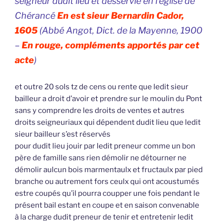
seigneur dudit lieu et desservie en l’église de
Chérancé
En est sieur Bernardin Cador,
1605
(Abbé Angot,
Dict. de la Mayenne,
1900
–
En rouge, compléments apportés par cet
acte
)
et outre 20 sols tz de cens ou rente que ledit sieur
bailleur a droit d’avoir et prendre sur le moulin du Pont
sans y comprendre les droits de ventes et autres
droits seigneuriaux qui dépendent dudit lieu que ledit
sieur bailleur s’est réservés
pour dudit lieu jouir par ledit preneur comme un bon
père de famille sans rien démolir ne détourner ne
démolir aulcun bois marmentaulx et fructaulx par pied
branche ou autrement fors ceulx qui ont acoustumés
estre coupés qu’il pourra coupper une fois pendant le
présent bail estant en coupe et en saison convenable
à la charge dudit preneur de tenir et entretenir ledit