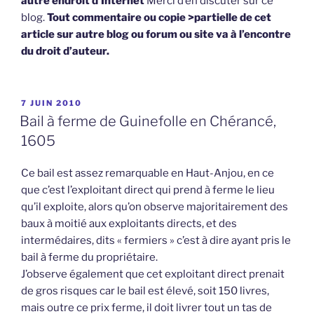
autre endroit d’Internet
Merci d’en discuter sur ce
blog.
Tout commentaire ou copie >partielle de cet
article sur autre blog ou forum ou site va à l’encontre
du droit d’auteur.
PUBLIÉ
7 JUIN 2010
LE
Bail à ferme de Guinefolle en Chérancé,
1605
Ce bail est assez remarquable en Haut-Anjou, en ce
que c’est l’exploitant direct qui prend à ferme le lieu
qu’il exploite, alors qu’on observe majoritairement des
baux à moitié aux exploitants directs, et des
intermédaires, dits « fermiers » c’est à dire ayant pris le
bail à ferme du propriétaire.
J’observe également que cet exploitant direct prenait
de gros risques car le bail est élevé, soit 150 livres,
mais outre ce prix ferme, il doit livrer tout un tas de