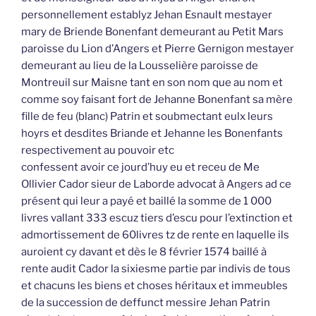
personnellement establyz Jehan Esnault mestayer
mary de Briende Bonenfant demeurant au Petit Mars
paroisse du Lion d’Angers et Pierre Gernigon mestayer
demeurant au lieu de la Lousselière paroisse de
Montreuil sur Maisne tant en son nom que au nom et
comme soy faisant fort de Jehanne Bonenfant sa mère
fille de feu (blanc) Patrin et soubmectant eulx leurs
hoyrs et desdites Briande et Jehanne les Bonenfants
respectivement au pouvoir etc
confessent avoir ce jourd’huy eu et receu de Me
Ollivier Cador sieur de Laborde advocat à Angers ad ce
présent qui leur a payé et baillé la somme de 1 000
livres vallant 333 escuz tiers d’escu pour l’extinction et
admortissement de 60livres tz de rente en laquelle ils
auroient cy davant et dès le 8 février 1574 baillé à
rente audit Cador la sixiesme partie par indivis de tous
et chacuns les biens et choses héritaux et immeubles
de la succession de deffunct messire Jehan Patrin