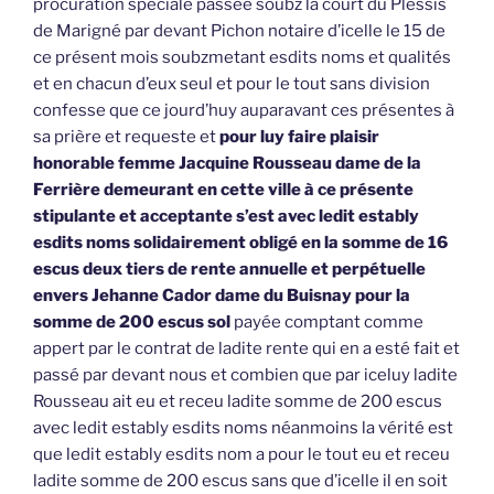
procuration spéciale passée soubz la court du Plessis
de Marigné par devant Pichon notaire d’icelle le 15 de
ce présent mois soubzmetant esdits noms et qualités
et en chacun d’eux seul et pour le tout sans division
confesse que ce jourd’huy auparavant ces présentes à
sa prière et requeste et
pour luy faire plaisir
honorable femme Jacquine Rousseau dame de la
Ferrière demeurant en cette ville à ce présente
stipulante et acceptante s’est avec ledit estably
esdits noms solidairement obligé en la somme de 16
escus deux tiers de rente annuelle et perpétuelle
envers Jehanne Cador dame du Buisnay pour la
somme de 200 escus sol
payée comptant comme
appert par le contrat de ladite rente qui en a esté fait et
passé par devant nous et combien que par iceluy ladite
Rousseau ait eu et receu ladite somme de 200 escus
avec ledit estably esdits noms néanmoins la vérité est
que ledit estably esdits nom a pour le tout eu et receu
ladite somme de 200 escus sans que d’icelle il en soit