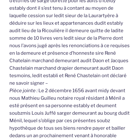
d’étoffes de sarge burette pour les abits d’iceluy
estably dont il s’est tenu à contant au moyen de
laquelle cession sur ledit sieur de la Laurartyère à
déduire sur les lieux et appartenances dudit estably
audit lieu de la Ricoulière il demeure quitte de ladite
somme de 10 livres vers ledit sieur de la Pierre dont
nous l’avons jugé après les renonciations à ce requises
en la demeure et présence d’honneste sire René
Chatelain marchand demeurant audit Daon et Jacques
Chastelain marchand drapier demeurant audit Daon
tesmoins, ledit establi et René Chastelain ont déclaré
ne savoir signer –
Pièce jointe :
Le 2 décembre 1656 avant midy devant
nous Mathieu Guilleu notaire royal résidant à Ménil a
esté présent en sa personne estably et deument
soubzmis Louis Juffé sarger demeurant au bourg dudit
Ménil, lequel s’oblige par ces présentes soubz
hypothèque de tous ses biens rendre payer et bailler
dedans un an prochainement venant à honorable