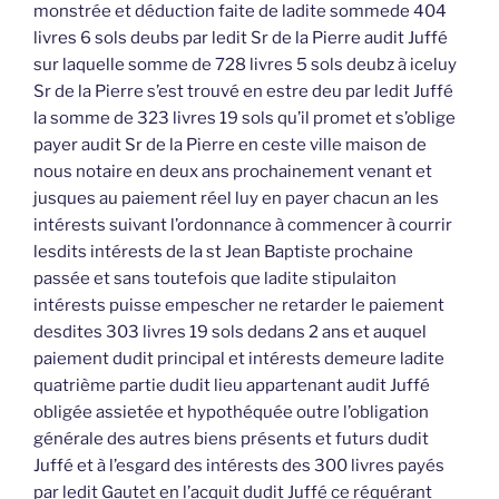
monstrée et déduction faite de ladite sommede 404
livres 6 sols deubs par ledit Sr de la Pierre audit Juffé
sur laquelle somme de 728 livres 5 sols deubz à iceluy
Sr de la Pierre s’est trouvé en estre deu par ledit Juffé
la somme de 323 livres 19 sols qu’il promet et s’oblige
payer audit Sr de la Pierre en ceste ville maison de
nous notaire en deux ans prochainement venant et
jusques au paiement réel luy en payer chacun an les
intérests suivant l’ordonnance à commencer à courrir
lesdits intérests de la st Jean Baptiste prochaine
passée et sans toutefois que ladite stipulaiton
intérests puisse empescher ne retarder le paiement
desdites 303 livres 19 sols dedans 2 ans et auquel
paiement dudit principal et intérests demeure ladite
quatrième partie dudit lieu appartenant audit Juffé
obligée assietée et hypothéquée outre l’obligation
générale des autres biens présents et futurs dudit
Juffé et à l’esgard des intérests des 300 livres payés
par ledit Gautet en l’acquit dudit Juffé ce réquérant