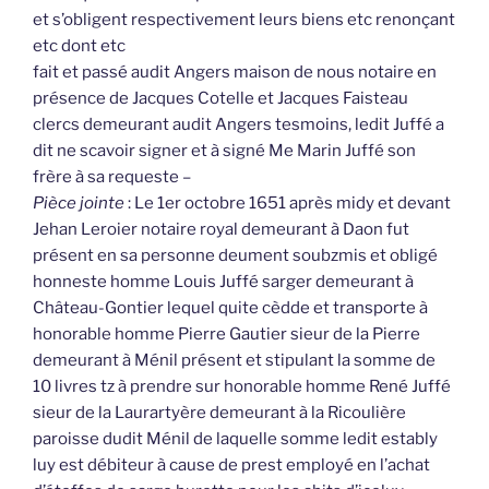
et s’obligent respectivement leurs biens etc renonçant
etc dont etc
fait et passé audit Angers maison de nous notaire en
présence de Jacques Cotelle et Jacques Faisteau
clercs demeurant audit Angers tesmoins, ledit Juffé a
dit ne scavoir signer et à signé Me Marin Juffé son
frère à sa requeste –
Pièce jointe
: Le 1er octobre 1651 après midy et devant
Jehan Leroier notaire royal demeurant à Daon fut
présent en sa personne deument soubzmis et obligé
honneste homme Louis Juffé sarger demeurant à
Château-Gontier lequel quite cèdde et transporte à
honorable homme Pierre Gautier sieur de la Pierre
demeurant à Ménil présent et stipulant la somme de
10 livres tz à prendre sur honorable homme René Juffé
sieur de la Laurartyère demeurant à la Ricoulière
paroisse dudit Ménil de laquelle somme ledit estably
luy est débiteur à cause de prest employé en l’achat