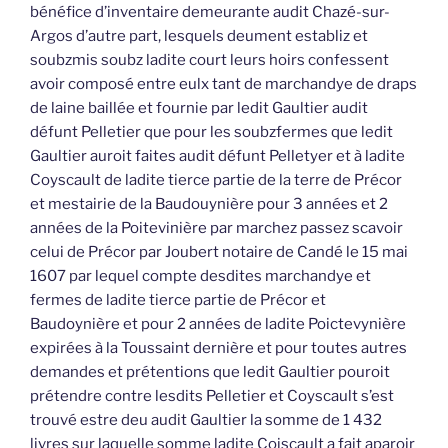
bénéfice d’inventaire demeurante audit Chazé-sur-
Argos d’autre part, lesquels deument establiz et
soubzmis soubz ladite court leurs hoirs confessent
avoir composé entre eulx tant de marchandye de draps
de laine baillée et fournie par ledit Gaultier audit
défunt Pelletier que pour les soubzfermes que ledit
Gaultier auroit faites audit défunt Pelletyer et à ladite
Coyscault de ladite tierce partie de la terre de Précor
et mestairie de la Baudouynière pour 3 années et 2
années de la Poitevinière par marchez passez scavoir
celui de Précor par Joubert notaire de Candé le 15 mai
1607 par lequel compte desdites marchandye et
fermes de ladite tierce partie de Précor et
Baudoynière et pour 2 années de ladite Poictevynière
expirées à la Toussaint dernière et pour toutes autres
demandes et prétentions que ledit Gaultier pouroit
prétendre contre lesdits Pelletier et Coyscault s’est
trouvé estre deu audit Gaultier la somme de 1 432
livres sur laquelle somme ladite Coiscault a fait aparoir