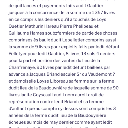
de quittances et payements faits audit Gaultier
jusques à la concurrence de la somme de 1 357 livres
en ce compris les deniers qu’il a touchés de Loys
Quetier Mathurin Hareau Pierre Phelipeau et
Guillaume Hames soubzfermiers de partie des choses
comprinses ès baulx dudit Lepelletier comprins aussi
la somme de 9 livres pour exploits faits par ledit défunt
Pelletyer pour ledit Gaultier, 8 livres 13 sols 4 deniers
pour la part et portion des ventes du lieu de la
Chanfrenaye, 90 livres par ledit défunt baillées par
advance a Jacques Briand escuier Sr du Vaudemont ?
et damoiselle Loyse Liboreau sa femme sur la ferme
dudit lieu de la Baudouynière de laquelle somme de 90
livres ladite Coyscault audit nom auroit droit de
représentation contre ledit Briand et sa femme
d’aultant que au compte cy dessus sont compris les 3
années de la ferme dudit lieu de la Baudouynière
écheues au mois de may dernier comme ayant ledit