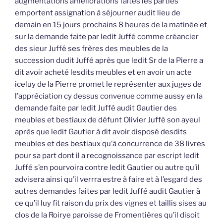
augmentations améliorations faites les parties
emportent assignation à séjourner audit lieu de
demain en 15 jours prochains 8 heures de la matinée et
sur la demande faite par ledit Juffé comme créancier
des sieur Juffé ses frères des meubles de la
succession dudit Juffé après que ledit Sr de la Pierre a
dit avoir acheté lesdits meubles et en avoir un acte
iceluy de la Pierre promet le représenter aux juges de
l’appréciation cy dessus convenue comme aussy en la
demande faite par ledit Juffé audit Gautier des
meubles et bestiaux de défunt Olivier Juffé son ayeul
après que ledit Gautier à dit avoir disposé desdits
meubles et des bestiaux qu’à concurrence de 38 livres
pour sa part dont il a recognoissance par escript ledit
Juffé s’en pourvoira contre ledit Gautier ou autre qu’il
advisera ainsi qu’il verrra estre à faire et à l’esgard des
autres demandes faites par ledit Juffé audit Gautier à
ce qu’il luy fit raison du prix des vignes et taillis sises au
clos de la Roirye paroisse de Fromentières qu’il disoit