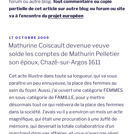
forum ou autre blog.
Tout commentaire ou copie
partielle de cet article sur autre blog ou forum ou site
va à l’encontre du
projet européen
PUBLIÉ
17 OCTOBRE 2009
LE
Mathurine Coiscault devenue veuve
solde les comptes de Mathurin Pelletier
son époux, Chazé-sur-Argos 1611
Cet acte illustre dans toute sa longueur, qui va vous
paraître un peu ennuyeuse, la place des femmes au
sein du foyer. Aussi, j’ai ouvert une catégorie FEMMES
en sous-catégorie de FAMILLE, pour y mettre
désormais tout ce qui relèvera de la place des femmes
dans la société. J’avais vu il y a environ un mois un acte
magnifique, qui était une procuration à une Juffé de
mémoire, qui devenait la totale collaboratrice d’un
marchand dans ses affaires, et vous n’avez pas réagi,