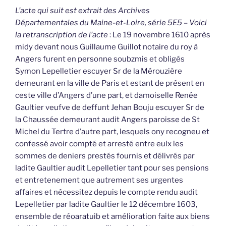
L’acte qui suit est extrait des Archives
Départementales du Maine-et-Loire, série 5E5 – Voici
la retranscription de l’acte
: Le 19 novembre 1610 après
midy devant nous Guillaume Guillot notaire du roy à
Angers furent en personne soubzmis et obligés
Symon Lepelletier escuyer Sr de la Mérouzière
demeurant en la ville de Paris et estant de présent en
ceste ville d’Angers d’une part, et damoiselle Renée
Gaultier veufve de deffunt Jehan Bouju escuyer Sr de
la Chaussée demeurant audit Angers paroisse de St
Michel du Tertre d’autre part, lesquels ony recogneu et
confessé avoir compté et arresté entre eulx les
sommes de deniers prestés fournis et délivrés par
ladite Gaultier audit Lepelletier tant pour ses pensions
et entretenement que autrement ses urgentes
affaires et nécessitez depuis le compte rendu audit
Lepelletier par ladite Gaultier le 12 décembre 1603,
ensemble de réoaratuib et amélioration faite aux biens