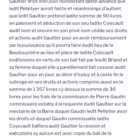
Gaultier droit d’en jouïr nonobstant ladite advance que
ledit Pelletyer auroit faicte et néanlmoings d’aultant
que ledit Gaultier prétend ladite somme de 90 livres
en paiement et déduction de son seu ladite Coiscault
audit nom et encore en son privé nom cèdde ses droits
et actions audit Gaultier pour en avoir remboursement
par la jouissance qu’il pourra faire dudit lieu de la
Baudouynière au lieu et place de ladite Coiscault
esditsnoms en vertu de son bail fait par lesdit Briand et
sa femme duquel elle a pareillement fait cession audit
Gaultier pour en jouir au désir d’iceluy et à ceste fin le
subroge en ses droits et actions comprins aussi en la
somme de 1 357 livres cy dessus la somme de 30
livres pour les frais de la commission de Pierre Gaudin
commissaire estably à la requeste dudit Gaultier sur la
mestairie de la Barre duquel Gaudin ledit Pelletier avoir
les droits et duquel Gaudin commissaite ladite
Coyscault baillera audit Gaultier la cession et
exécutoire sy aulcun est avec copie du bail de la