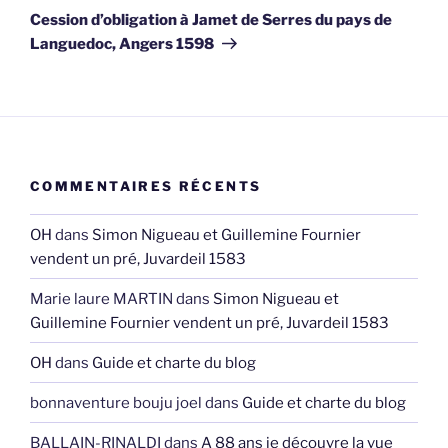
suivant
Cession d’obligation à Jamet de Serres du pays de
Languedoc, Angers 1598
COMMENTAIRES RÉCENTS
OH
dans
Simon Nigueau et Guillemine Fournier
vendent un pré, Juvardeil 1583
Marie laure MARTIN
dans
Simon Nigueau et
Guillemine Fournier vendent un pré, Juvardeil 1583
OH
dans
Guide et charte du blog
bonnaventure bouju joel
dans
Guide et charte du blog
BALLAIN-RINALDI
dans
A 88 ans je découvre la vue