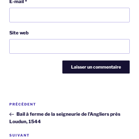
E-mail
*
Site web
Navigation
Article
PRÉCÉDENT
de
précédent
Bail à ferme de la seigneurie de l’Angliers près
l’article
Loudun, 1544
Article
SUIVANT