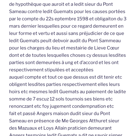
de hypothèque que auroit et a ledit sieur du Pont
Sameau contre ledit Guemats pour les causes portées
par le compte du 22s eptembre 1598 et obligaiton du 3
mars dernier lesquelles pour ce regard demeurent en
leur forme et vertu et aussi sans préjudicier de ce que
ledit Guemats peult debvoir audit du Pont Sammeau
pour les charges du lieu et mestairie de Lieve Cœur
dont et de toutes lesquelles choses cy dessus lesdites
parties sont demeurées à ung et d’accord et les ont
respectivement stipulées et acceptées
auquel compte et tout ce que dessus est dit tenir etc
obligent lesdites parties respectivement elles leurs
hoirs etc mesmes ledit Guemats au paiement de ladite
somme de 7 escuz 12 sols tournois ses biens etc
renonczant etc foy jugement condempnation etc
fait et passé Angers maison dudit sieur du Pont
Sameau en présence de Me Georges Atthuret sieur
des Mazuaux et Loys Allain praticien demeurant
Angers tesmoins ledit Guemats a dit ne savoir signer