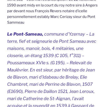
1590 avant midy en la court du roy notre sire à Angers
par devant nous François Revers notaire d’icelle
personnellement estably Marc Cerizay sieur du Pont
Sammeau
Le Pont-Sameau,
commune d’Yzernay –
La
terre, fief et seigneurie de Pont Sameau avec
maisons, manoir, bois, 4 métairies, une
closerie, un étang 1539
(C 105, f°311) –
Poussameaux XVIe s. (G 195). – Relevait de
Maulévrier. En est sieur, par héritage de Jean
de Blavon, mari d’Idabeau de Brelay, Elie
Chambret, mari de Perrine de Blavon, 1507
(E1690), Pierre de Daillon 1521, Jean Leroux,
mari de Catherine de St-Aignan, l’avait
acquise et la revendit en 1539 à Gaspard de