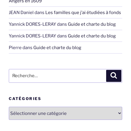
Angers en 1609
JEAN Daniel
dans
Les familles que j’ai étudiées à fonds
Yannick DORES-LERAY
dans
Guide et charte du blog
Yannick DORES-LERAY
dans
Guide et charte du blog
Pierre
dans
Guide et charte du blog
Recherche
Recher
pour
:
CATÉGORIES
Catégories