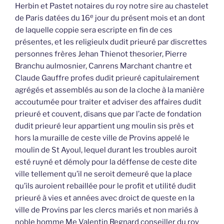
Herbin et Pastet notaires du roy notre sire au chastelet
e
de Paris datées du 16
jour du présent mois et an dont
de laquelle coppie sera escripte en fin de ces
présentes, et les religieulx dudit prieuré par discrettes
personnes frères Jehan Thienot thesorier, Pierre
Branchu aulmosnier, Canrens Marchant chantre et
Claude Gauffre profes dudit prieuré capitulairement
agrégés et assemblés au son de la cloche à la manière
accoutumée pour traiter et adviser des affaires dudit
prieuré et couvent, disans que par l’acte de fondation
dudit prieuré leur appartient ung moulin sis près et
hors la muraille de ceste ville de Provins appelé le
moulin de St Ayoul, lequel durant les troubles auroit
esté ruyné et démoly pour la déffense de ceste dite
ville tellement qu’il ne seroit demeuré que la place
qu’ils auroient rebaillée pour le profit et utilité dudit
prieuré à vies et années avec droict de queste en la
ville de Provins par les clercs mariés et non mariés à
noble homme Me Valentin Regnard conseiller du roy