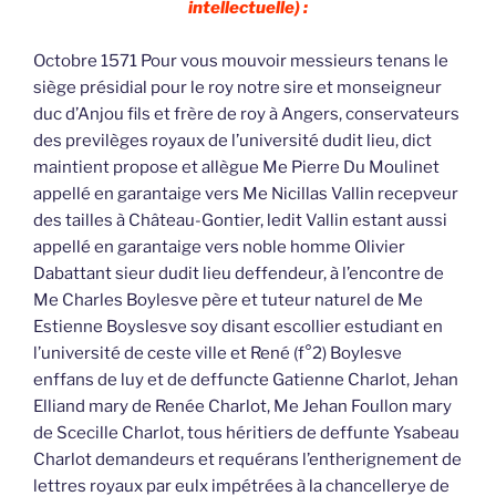
intellectuelle) :
Octobre 1571 Pour vous mouvoir messieurs tenans le
siège présidial pour le roy notre sire et monseigneur
duc d’Anjou fils et frère de roy à Angers, conservateurs
des previlèges royaux de l’université dudit lieu, dict
maintient propose et allègue Me Pierre Du Moulinet
appellé en garantaige vers Me Nicillas Vallin recepveur
des tailles à Château-Gontier, ledit Vallin estant aussi
appellé en garantaige vers noble homme Olivier
Dabattant sieur dudit lieu deffendeur, à l’encontre de
Me Charles Boylesve père et tuteur naturel de Me
Estienne Boyslesve soy disant escollier estudiant en
l’université de ceste ville et René (f°2) Boylesve
enffans de luy et de deffuncte Gatienne Charlot, Jehan
Elliand mary de Renée Charlot, Me Jehan Foullon mary
de Scecille Charlot, tous héritiers de deffunte Ysabeau
Charlot demandeurs et requérans l’entherignement de
lettres royaux par eulx impétrées à la chancellerye de