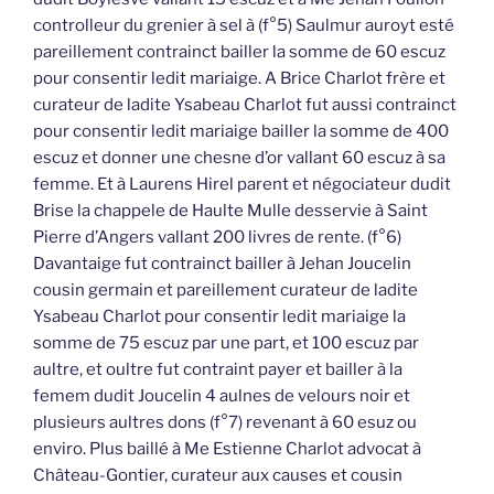
controlleur du grenier à sel à (f°5) Saulmur auroyt esté
pareillement contrainct bailler la somme de 60 escuz
pour consentir ledit mariaige. A Brice Charlot frère et
curateur de ladite Ysabeau Charlot fut aussi contrainct
pour consentir ledit mariaige bailler la somme de 400
escuz et donner une chesne d’or vallant 60 escuz à sa
femme. Et à Laurens Hirel parent et négociateur dudit
Brise la chappele de Haulte Mulle desservie à Saint
Pierre d’Angers vallant 200 livres de rente. (f°6)
Davantaige fut contrainct bailler à Jehan Joucelin
cousin germain et pareillement curateur de ladite
Ysabeau Charlot pour consentir ledit mariaige la
somme de 75 escuz par une part, et 100 escuz par
aultre, et oultre fut contraint payer et bailler à la
femem dudit Joucelin 4 aulnes de velours noir et
plusieurs aultres dons (f°7) revenant à 60 esuz ou
enviro. Plus baillé à Me Estienne Charlot advocat à
Château-Gontier, curateur aux causes et cousin