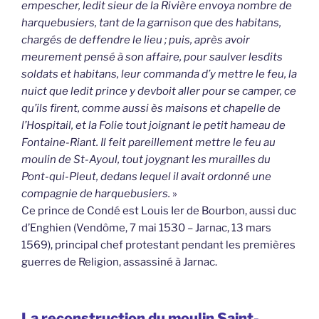
empescher, ledit sieur de la Rivière envoya nombre de
harquebusiers, tant de la garnison que des habitans,
chargés de deffendre le lieu ; puis, après avoir
meurement pensé à son affaire, pour saulver lesdits
soldats et habitans, leur commanda d’y mettre le feu, la
nuict que ledit prince y devboit aller pour se camper, ce
qu’ils firent, comme aussi ès maisons et chapelle de
l’Hospitail, et la Folie tout joignant le petit hameau de
Fontaine-Riant. Il feit pareillement mettre le feu au
moulin de St-Ayoul, tout joygnant les murailles du
Pont-qui-Pleut, dedans lequel il avait ordonné une
compagnie de harquebusiers.
»
Ce prince de Condé est Louis Ier de Bourbon, aussi duc
d’Enghien (Vendôme, 7 mai 1530 – Jarnac, 13 mars
1569), principal chef protestant pendant les premières
guerres de Religion, assassiné à Jarnac.
La reconstruction du moulin Saint-