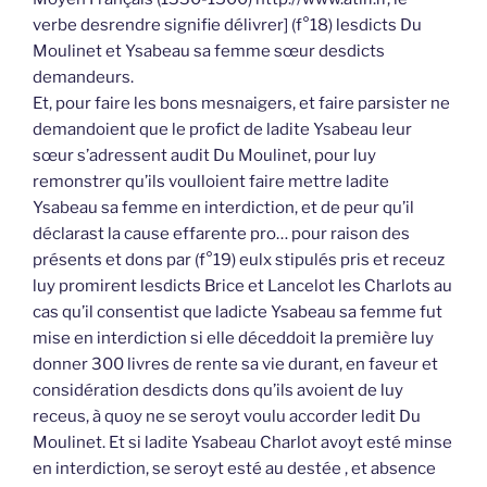
verbe desrendre signifie délivrer] (f°18) lesdicts Du
Moulinet et Ysabeau sa femme sœur desdicts
demandeurs.
Et, pour faire les bons mesnaigers, et faire parsister ne
demandoient que le profict de ladite Ysabeau leur
sœur s’adressent audit Du Moulinet, pour luy
remonstrer qu’ils voulloient faire mettre ladite
Ysabeau sa femme en interdiction, et de peur qu’il
déclarast la cause effarente pro… pour raison des
présents et dons par (f°19) eulx stipulés pris et receuz
luy promirent lesdicts Brice et Lancelot les Charlots au
cas qu’il consentist que ladicte Ysabeau sa femme fut
mise en interdiction si elle déceddoit la première luy
donner 300 livres de rente sa vie durant, en faveur et
considération desdicts dons qu’ils avoient de luy
receus, à quoy ne se seroyt voulu accorder ledit Du
Moulinet. Et si ladite Ysabeau Charlot avoyt esté minse
en interdiction, se seroyt esté au destée , et absence