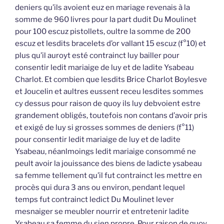
deniers qu’ils avoient euz en mariage revenais à la
somme de 960 livres pour la part dudit Du Moulinet
pour 100 escuz pistollets, oultre la somme de 200
escuz et lesdits bracelets d’or vallant 15 escuz (f°10) et
plus qu’il auroyt esté contrainct luy bailler pour
consentir ledit mariaige de luy et de ladite Ysabeau
Charlot. Et combien que lesdits Brice Charlot Boylesve
et Joucelin et aultres eussent receu lesdites sommes
cy dessus pour raison de quoy ils luy debvoient estre
grandement obligés, toutefois non contans d’avoir pris
et exigé de luy si grosses sommes de deniers (f°11)
pour consentir ledit mariaige de luy et de ladite
Ysabeau, néanlmoings ledit mariaige consommé ne
peult avoir la jouissance des biens de ladicte ysabeau
sa femme tellement qu’il fut contrainct les mettre en
procès qui dura 3 ans ou environ, pendant lequel
temps fut contrainct ledict Du Moulinet lever
mesnaiger se meubler nourrir et entretenir ladite
Ysabeau sa femme du sien propre. Pour raison de quoy