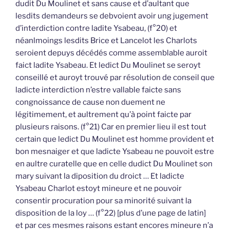
dudit Du Moulinet et sans cause et d’aultant que
lesdits demandeurs se debvoient avoir ung jugement
d’interdiction contre ladite Ysabeau, (f°20) et
néanlmoings lesdits Brice et Lancelot les Charlots
seroient depuys décédés comme assemblable auroit
faict ladite Ysabeau. Et ledict Du Moulinet se seroyt
conseillé et auroyt trouvé par résolution de conseil que
ladicte interdiction n’estre vallable faicte sans
congnoissance de cause non duement ne
légitimement, et aultrement qu’à point faicte par
plusieurs raisons. (f°21) Car en premier lieu il est tout
certain que ledict Du Moulinet est homme provident et
bon mesnaiger et que ladicte Ysabeau ne pouvoit estre
en aultre curatelle que en celle dudict Du Moulinet son
mary suivant la diposition du droict … Et ladicte
Ysabeau Charlot estoyt mineure et ne pouvoir
consentir procuration pour sa minorité suivant la
disposition de la loy … (f°22) [plus d’une page de latin]
et par ces mesmes raisons estant encores mineure n’a