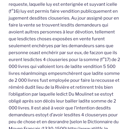
requeste, laquelle luy est enterignée et suyvant icelle
(f°16) luy est permis faire vendition publicquement en
jugement desdites clouseries. Au jour assigné pour en
faire la vente se trouvent lesdits demandeurs qui
avoient aultres personnes à leur dévotion, tellement
que lesdictes choses exposées en vente furent
seulement enchéryes par les demandeurs sans que
personne osast enchérir par sur eux, de faczon que ils
eurent lesdictes 4 clouseries pour la somme (f°17) de 2
000 livres qui valloient lors de ladite vendition 5 500
livres néanlmoings empesmchèrent que ladite somme
de 2 000 livres fust employée pour faire la recousse et
réméré dudit lieu de la Rivière et retinrent très bien
l’obligation par laquelle ledict Du Moulinet se estoyt
obligé après son décès leur bailler ladite somme de 2
000 livres. Il est aisé à veoir que l’intention desdits
demandeurs estoyt d’avoir lesdites 4 clouseryes pour
peu de chose et en desrandre [selon le Dictionnaire du
Moyen Français (1330-1500) http://www.atilf.fr, le