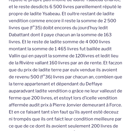
et le reste desdicts 6 500 livres pareillement réputé le
propre de ladite Ysabeau. Et oultre restant de ladite
vendition comme encore il reste la somme de 2 500
livres que (f°35) doibt encores du jourd’huy ledit
Dabattant dont il paye chacun an la somme de 163
livres. Et le reste de ladite somme de 4 000 livres
montant la somme de 1 465 livres fut baillée audit
Vallin qui en payoit la somme de 120livres et ledit lieu
de la Rivière vallant 160 livres par an de rente. Et faczon
que du prix de ladite terre par eulx vendue ils avoient
de revenu 500 (f°36) livres par chacun an, combien que
la terre appartenant et dépendant du Deffaye
auparadvant ladite vendition o grâce ne leur valleust de
ferme que 200 livres, et estoyt lors d’icelle vendition
affermée audit prix à Pierre Jonvier demeurant à Force.
Et en ce faisant tant s’en faut qu’ils ayent esté deceuz
ni trompés que ils ont faict leur condition meilleure par
ce que de ce dont ils avoient seulement 200 livres de