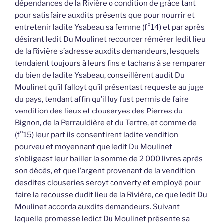
dépendances de la Rivière o condition de grâce tant
pour satisfaire auxdits présents que pour nourrir et
entretenir ladite Ysabeau sa femme (f°14) et par après
désirant ledit Du Moulinet recourcer rémérer ledit lieu
de la Rivière s’adresse auxdits demandeurs, lesquels
tendaient toujours à leurs fins e tachans à se remparer
du bien de ladite Ysabeau, conseillèrent audit Du
Moulinet qu’il falloyt qu’il présentast requeste au juge
du pays, tendant affin qu’il luy fust permis de faire
vendition des lieux et clouseryes des Pierres du
Bignon, de la Perrauldière et du Tertre, et comme de
(f°15) leur part ils consentirent ladite vendition
pourveu et moyennant que ledit Du Moulinet
s’obligeast leur bailler la somme de 2 000 livres après
son décès, et que l’argent provenant de la vendition
desdites clouseries seroyt converty et employé pour
faire la recousse dudit lieu de la Rivière, ce que ledit Du
Moulinet accorda auxdits demandeurs. Suivant
laquelle promesse ledict Du Moulinet présente sa