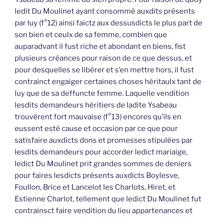
ledit Du Moulinet ayant consommé auxdits présents
par luy (f°12) ainsi faictz aux dessusdicts le plus part de
son bien et ceulx de sa femme, combien que
auparadvant il fust riche et abondant en biens, fist
plusieurs créances pour raison de ce que dessus, et
pour desquelles se libérer et s’en mettre hors, il fust
contrainct engaiger certaines choses héritaulx tant de
luy que de sa deffuncte femme. Laquelle vendition
lesdits demandeurs héritiers de ladite Ysabeau
trouvèrent fort mauvaise (f°13) encores qu’ils en
eussent esté cause et occasion par ce que pour
satisfaire auxdicts dons et promesses stipulées par
lesdits demandeurs pour accorder ledict mariaige,
ledict Du Moulinet prit grandes sommes de deniers
pour faires lesdicts présents auxdicts Boylesve,
Foullon, Brice et Lancelot les Charlots, Hiret, et
Estienne Charlot, tellement que ledict Du Moulinet fut
contrainsct faire vendition du lieu appartenances et