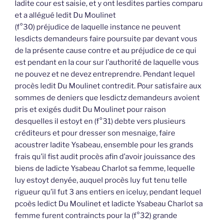
ladite cour est saisie, et y ont lesdites parties comparu
et a allégué ledit Du Moulinet
(f°30) préjudice de laquelle instance ne peuvent
lesdicts demandeurs faire poursuite par devant vous
de la présente cause contre et au préjudice de ce qui
est pendant en la cour sur l’authorité de laquelle vous
ne pouvez et ne devez entreprendre. Pendant lequel
procès ledit Du Moulinet contredit. Pour satisfaire aux
sommes de deniers que lesdictz demandeurs avoient
pris et exigés dudit Du Moulinet pour raison
desquelles il estoyt en (f°31) debte vers plusieurs
créditeurs et pour dresser son mesnaige, faire
acoustrer ladite Ysabeau, ensemble pour les grands
frais qu’il fist audit procès afin d’avoir jouissance des
biens de ladicte Ysabeau Charlot sa femme, lequelle
luy estoyt denyée, auquel procès luy fut tenu telle
rigueur qu’il fut 3 ans entiers en iceluy, pendant lequel
pcoès ledict Du Moulinet et ladicte Ysabeau Charlot sa
femme furent contraincts pour la (f°32) grande