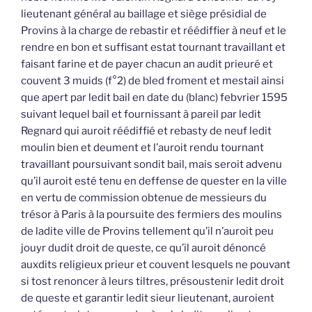
lieutenant général au baillage et siège présidial de
Provins à la charge de rebastir et réédiffier à neuf et le
rendre en bon et suffisant estat tournant travaillant et
faisant farine et de payer chacun an audit prieuré et
couvent 3 muids (f°2) de bled froment et mestail ainsi
que apert par ledit bail en date du (blanc) febvrier 1595
suivant lequel bail et fournissant à pareil par ledit
Regnard qui auroit réédiffié et rebasty de neuf ledit
moulin bien et deument et l’auroit rendu tournant
travaillant poursuivant sondit bail, mais seroit advenu
qu’il auroit esté tenu en deffense de quester en la ville
en vertu de commission obtenue de messieurs du
trésor à Paris à la poursuite des fermiers des moulins
de ladite ville de Provins tellement qu’il n’auroit peu
jouyr dudit droit de queste, ce qu’il auroit dénoncé
auxdits religieux prieur et couvent lesquels ne pouvant
si tost renoncer à leurs tiltres, présoustenir ledit droit
de queste et garantir ledit sieur lieutenant, auroient