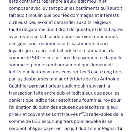
esté contraints reprendre à eulx ledit moulin et
composer avec luy tant pour les bastiments qu’il auroit
fait audit moulin que pour les dommages et intérests
qu’il eust peu avoir et demander auxdits religieux
faulte de garantie dudit droit de queste, et de fait après
avoir esté à ce fait condempnez auroient dénommés
des gens pour estimer lesdits bastiments francs
loyaulx qui en auroient fait prisée et estimation à la
somme de 500 escuz sol, pour le payement de laquelle
somme et pour le remboursement que demandoit
ledit sieur lieutenant des cens rentes 3 escuz ung tiers
par luy desboursés tant aux héritiers de feu Anthoine
Gaulthier paravant prieur dudit moulin suyvant la
transaction faite entre eulx et ledit sieur, que pour les
deniers que ledit prieur estoit tenu fournir au roy pour
l’aliénation du butin des ecluses que lesdits religieux
prieur et couvent se sont trouvés (f°3) redevables de la
somme de 633 escuz ung tiers pour laquelle ils se
seroient obligés payer en l’acquit dudit sieur Regnard
à