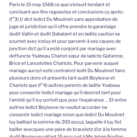
Paris le 15 may 1568 ce que s’ensuit tendant et
concluant aux fins reguestes et conclusions cy après :
(f°3) 1/ dict ledict Du Moulinet sans approbation de
juge et juridiction qu’il offre prendre le garantaige
dudit Vallin et dudit Dabatant et en ladite caution se
soumet avec iceluy et pour parvenir à ses causes de
jonction dict qu’il a esté conjoint par mariage avec
deffuncte Ysabeau Charlot sœur de ladicte Gatienne,
Brice et Lancelotles Charlots. Pour parvenir auquel
mariage auroyt esté contrainct ledit Du Moulinet faire
plusieurs dons et présents tant audit Boylesve et
Charlots que (f°4) aultres parents de ladite Ysabeau
pour consentir ledict mariage qu’il desiroit tant pour
l’amitié qu’il luy portoit que pour l’espéranse … Et entre
aultres ledict Boylesve ne voullut accorder ne
consentir ledict mariage sinon que ledict Du Moulinet
luy baillast la somme de 200 escuz, laquelle il luy fist
bailler avecques une paire de braceletz d’or à la femme
dudit Boylesve vallant 15 escuz et à Me Jehan Foullon