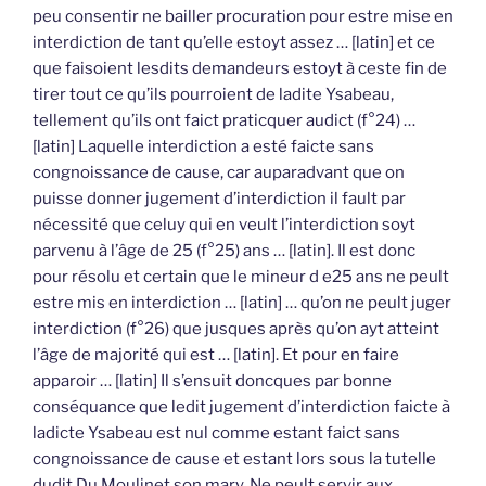
peu consentir ne bailler procuration pour estre mise en
interdiction de tant qu’elle estoyt assez … [latin] et ce
que faisoient lesdits demandeurs estoyt à ceste fin de
tirer tout ce qu’ils pourroient de ladite Ysabeau,
tellement qu’ils ont faict praticquer audict (f°24) …
[latin] Laquelle interdiction a esté faicte sans
congnoissance de cause, car auparadvant que on
puisse donner jugement d’interdiction il fault par
nécessité que celuy qui en veult l’interdiction soyt
parvenu à l’âge de 25 (f°25) ans … [latin]. Il est donc
pour résolu et certain que le mineur d e25 ans ne peult
estre mis en interdiction … [latin] … qu’on ne peult juger
interdiction (f°26) que jusques après qu’on ayt atteint
l’âge de majorité qui est … [latin]. Et pour en faire
apparoir … [latin] Il s’ensuit doncques par bonne
conséquance que ledit jugement d’interdiction faicte à
ladicte Ysabeau est nul comme estant faict sans
congnoissance de cause et estant lors sous la tutelle
dudit Du Moulinet son mary. Ne peult servir aux