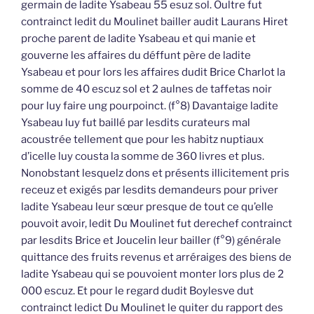
germain de ladite Ysabeau 55 esuz sol. Oultre fut
contrainct ledit du Moulinet bailler audit Laurans Hiret
proche parent de ladite Ysabeau et qui manie et
gouverne les affaires du déffunt père de ladite
Ysabeau et pour lors les affaires dudit Brice Charlot la
somme de 40 escuz sol et 2 aulnes de taffetas noir
pour luy faire ung pourpoinct. (f°8) Davantaige ladite
Ysabeau luy fut baillé par lesdits curateurs mal
acoustrée tellement que pour les habitz nuptiaux
d’icelle luy cousta la somme de 360 livres et plus.
Nonobstant lesquelz dons et présents illicitement pris
receuz et exigés par lesdits demandeurs pour priver
ladite Ysabeau leur sœur presque de tout ce qu’elle
pouvoit avoir, ledit Du Moulinet fut derechef contrainct
par lesdits Brice et Joucelin leur bailler (f°9) générale
quittance des fruits revenus et arréraiges des biens de
ladite Ysabeau qui se pouvoient monter lors plus de 2
000 escuz. Et pour le regard dudit Boylesve dut
contrainct ledict Du Moulinet le quiter du rapport des