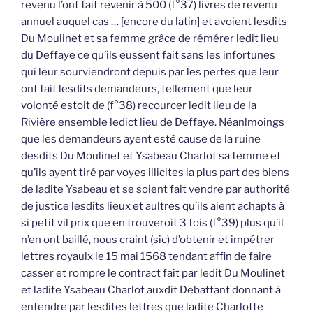
revenu l’ont fait revenir à 500 (f°37) livres de revenu
annuel auquel cas … [encore du latin] et avoient lesdits
Du Moulinet et sa femme grâce de rémérer ledit lieu
du Deffaye ce qu’ils eussent fait sans les infortunes
qui leur sourviendront depuis par les pertes que leur
ont fait lesdits demandeurs, tellement que leur
volonté estoit de (f°38) recourcer ledit lieu de la
Rivière ensemble ledict lieu de Deffaye. Néanlmoings
que les demandeurs ayent esté cause de la ruine
desdits Du Moulinet et Ysabeau Charlot sa femme et
qu’ils ayent tiré par voyes illicites la plus part des biens
de ladite Ysabeau et se soient fait vendre par authorité
de justice lesdits lieux et aultres qu’ils aient achapts à
si petit vil prix que en trouveroit 3 fois (f°39) plus qu’il
n’en ont baillé, nous craint (sic) d’obtenir et impétrer
lettres royaulx le 15 mai 1568 tendant affin de faire
casser et rompre le contract fait par ledit Du Moulinet
et ladite Ysabeau Charlot auxdit Debattant donnant à
entendre par lesdites lettres que ladite Charlotte