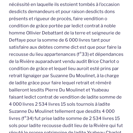
nécéssité en laquelle ils estoient tombés à l’occasion
desdicts demandeurs et pour raison desdicts dons
présents et rigueur de procès, faire vendition o
condition de grâce portée par ledict contrat à noble
homme Ollivier Debattant de la terre et seigneurie de
Deffaye pour la somme de 6 000 livres tant pour
satisfaire aux debtes comme dict est que pour faire la
recousse du lieu appartenances (f°33) et dépendances
de la Rivière auparadvant vendu audit Brice Charlot o
condition de grâce et lequel lieu auroit esté prins par
retrait lignaiger par Suzanne Du Moulinet, à la charge
de ladite grâce pour faire lequel retrait et réméré
bailleront lesdits Pierre Du Moulinet et Ysabeau
faisant ledict contrat de vendition de ladite somme de
4 000 livres 2 534 livres 15 sols tournois à ladite
Suzanne Du Moulinet tellement que desdits 4 000
livres (f°34) fut prise ladite somme de 2 534 livres 15
sols pour ladite recousse dudit lieu de la Rivière qui fut
réputé le propre patrimoine de ladite Ysabeau Charlot,