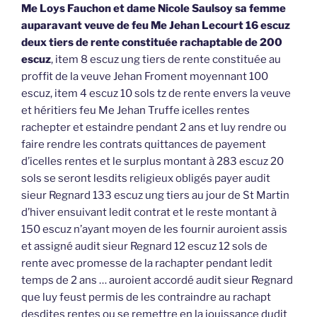
Me Loys Fauchon et dame Nicole Saulsoy sa femme
auparavant veuve de feu Me Jehan Lecourt 16 escuz
deux tiers de rente constituée rachaptable de 200
escuz
, item 8 escuz ung tiers de rente constituée au
proffit de la veuve Jehan Froment moyennant 100
escuz, item 4 escuz 10 sols tz de rente envers la veuve
et héritiers feu Me Jehan Truffe icelles rentes
rachepter et estaindre pendant 2 ans et luy rendre ou
faire rendre les contrats quittances de payement
d’icelles rentes et le surplus montant à 283 escuz 20
sols se seront lesdits religieux obligés payer audit
sieur Regnard 133 escuz ung tiers au jour de St Martin
d’hiver ensuivant ledit contrat et le reste montant à
150 escuz n’ayant moyen de les fournir auroient assis
et assigné audit sieur Regnard 12 escuz 12 sols de
rente avec promesse de la rachapter pendant ledit
temps de 2 ans … auroient accordé audit sieur Regnard
que luy feust permis de les contraindre au rachapt
desdites rentes ou se remettre en la jouissance dudit