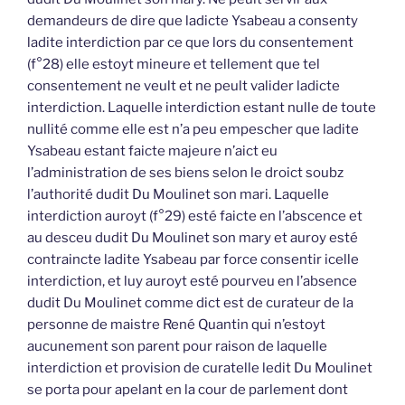
demandeurs de dire que ladicte Ysabeau a consenty
ladite interdiction par ce que lors du consentement
(f°28) elle estoyt mineure et tellement que tel
consentement ne veult et ne peult valider ladicte
interdiction. Laquelle interdiction estant nulle de toute
nullité comme elle est n’a peu empescher que ladite
Ysabeau estant faicte majeure n’aict eu
l’administration de ses biens selon le droict soubz
l’authorité dudit Du Moulinet son mari. Laquelle
interdiction auroyt (f°29) esté faicte en l’abscence et
au desceu dudit Du Moulinet son mary et auroy esté
contraincte ladite Ysabeau par force consentir icelle
interdiction, et luy auroyt esté pourveu en l’absence
dudit Du Moulinet comme dict est de curateur de la
personne de maistre René Quantin qui n’estoyt
aucunement son parent pour raison de laquelle
interdiction et provision de curatelle ledit Du Moulinet
se porta pour apelant en la cour de parlement dont