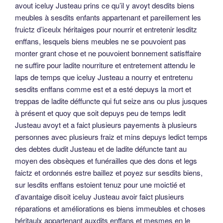
avout iceluy Justeau prins ce qu’il y avoyt desdits biens
meubles à sesdits enfants appartenant et pareillement les
fruictz d’iceulx héritaiges pour nourrir et entretenir lesditz
enffans, lesquels biens meubles ne se pouvoient pas
monter grant chose et ne pouvoient bonnement satisffaire
ne suffire pour ladite nourriture et entretement attendu le
laps de temps que iceluy Justeau a nourry et entretenu
sesdits enffans comme est et a esté depuys la mort et
treppas de ladite déffuncte qui fut seize ans ou plus jusques
à présent et quoy que soit depuys peu de temps ledit
Justeau avoyt et a faict plusieurs payements à plusieurs
personnes avec plusieurs fraiz et mins depuys ledict temps
des debtes dudit Justeau et de ladite défuncte tant au
moyen des obsèques et funérailles que des dons et legs
faictz et ordonnés estre baillez et poyez sur sesdits biens,
sur lesdits enffans estoient tenuz pour une moictié et
d’avantaige disoit iceluy Justeau avoir faict plusieurs
réparations et améliorations es biens immeubles et choses
héritaulx appartenant auxdits enffans et mesmes en le