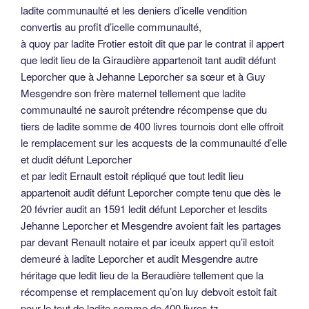
ladite communaulté et les deniers d’icelle vendition
convertis au profit d’icelle communaulté,
à quoy par ladite Frotier estoit dit que par le contrat il appert
que ledit lieu de la Giraudière appartenoit tant audit défunt
Leporcher que à Jehanne Leporcher sa sœur et à Guy
Mesgendre son frère maternel tellement que ladite
communaulté ne sauroit prétendre récompense que du
tiers de ladite somme de 400 livres tournois dont elle offroit
le remplacement sur les acquests de la communaulté d’elle
et dudit défunt Leporcher
et par ledit Ernault estoit répliqué que tout ledit lieu
appartenoit audit défunt Leporcher compte tenu que dès le
20 février audit an 1591 ledit défunt Leporcher et lesdits
Jehanne Leporcher et Mesgendre avoient fait les partages
par devant Renault notaire et par iceulx appert qu’il estoit
demeuré à ladite Leporcher et audit Mesgendre autre
héritage que ledit lieu de la Beraudière tellement que la
récompense et remplacement qu’on luy debvoit estoit fait
pour le tout de ladite somme de 400 livres tz