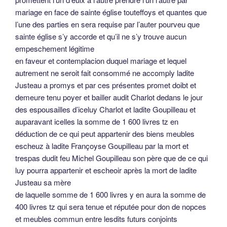
mariage en face de sainte église touteffoys et quantes que
l’une des parties en sera requise par l’auter pourveu que
sainte église s’y accorde et qu’il ne s’y trouve aucun
empeschement légitime
en faveur et contemplacion duquel mariage et lequel
autrement ne seroit fait consommé ne accomply ladite
Justeau a promys et par ces présentes promet doibt et
demeure tenu poyer et bailler audit Charlot dedans le jour
des espousailles d’iceluy Charlot et ladite Goupilleau et
auparavant icelles la somme de 1 600 livres tz en
déduction de ce qui peut appartenir des biens meubles
escheuz à ladite Françoyse Goupilleau par la mort et
trespas dudit feu Michel Goupilleau son père que de ce qui
luy pourra appartenir et escheoir après la mort de ladite
Justeau sa mère
de laquelle somme de 1 600 livres y en aura la somme de
400 livres tz qui sera tenue et réputée pour don de nopces
et meubles commun entre lesdits futurs conjoints