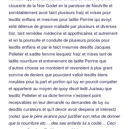
clouserie de la Noe Godet en la paroisse de Neufville et
semblablement avoir faict plusieurs fraiz et mises pour
lesdits enffans et mesmes pour ladite Perrine qui avoyt
esté détenue de grosse malladie par plusieurs et diverses
foiz, tant remèdes médecins et appothicaires et autrement
et en la poursuite et conduite de plusieurs procès pour
lesdits enffans et par le faict mesmes desdits Jacques
Pelletier et sadite femme lesquelz fraiz et mises tant de
ladite nourriture et entrenement de ladite Perrine que
d’autres choses se montoient et revenoient à plus grant
somme de deniers que pouvoient valloir lesdits biens
meubles pour la part et portion qui luy en pouroit compéter
et appartenir au moyen de quoy disoit ledit Justeau que
lesditz Pelletier et sa dicte femme n’estoient point
recepvables en leur demande ou demandes de luy ou
desdits curateurs et qu’il devoir avoir despens et intérestz
(
notez que le père avance pour justifier son refus de donner
que la nourriture etc… des ses enfants lui a coûté… Ceci