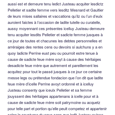
aussi est et demeure tenu ledict Justeau acquiter lesdictz
Pelletier et sadite femme vers lesditz Mesnard et Gaultier
de leurs mises sallaires et vaccations qu’ilz ou l’un d’eulx
auroient faictes à l’occasion de ladite tutelle ou curatelle,
aussy moyennant ces présentes icelluy Justeau demeure
tenu acquiter lesdits Pelletier et sadicte femme jusques à
ce jour de toutes et chacunes les debtes personnelles et
arréraiges des rentes cens ou devoirs si aulchuns y a en
quoy ladicte Perrine eust peu ou pourroit estre tenue à
cause de sadicte feue mère soyt à cause des héritaiges
desadicte feue mère que autrement et pareillement les
acquitez pour tout le passé jusques à ce jour ce certaine
messe legs ou prétendue fondacion que l’on dit que ladite
feue mère d’icelle Perrine avoyt ordonné et à icelluy
Justeau consenty que iceulx Pelletier et sa femme
jouyssent des héritaiges appartenans à icelle pour et à
cause de sadicte feue mère soit patrymoine ou acquetz
pour telle part et portion qu’elle peult competez et appartenir
selon la coustume du pays sans que ledit Justeau puisse