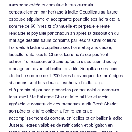
transporte créée et constitue à tousjourmais
perpétuellement par héritage à ladite Goupilleau sa future
espouse stipulante et acceptante pour elle ses hoirs etc la
somme de 60 livres tz d’annuelle et perpétuelle rente
rendable et poyable par chacun an après la dissolution du
mariage desdits futurs conjoints par lesdits Charlot leurs
hoirs etc à ladite Goupilleau ses hoirs et ayans cause,
laquelle rente lesdits Charlot leurs hoirs etc pourront
admortir et rescourcer 3 ans après la dissolution d’iceluy
mariage en poyant et baillant à ladite Goupilleau ses hoirs
etc ladite somme de 1 200 livres tz avecques les arréraiges
si aucuns sont lors deua et escheuz d’icelle rente
et à promis et par ces présentes promet doibt et demeure
tenu lesdit Me Estienne Charlot faire ratiffier et avoir
agréable le contenu de ces présentes audit René Charlot
son père et le faire obliger à l’entrenement et
accomplissement du contenu en icelles et en bailler à ladite
Justeau lettres vallables de ratiffication et obligaiton en
forme deue et autenticque en faisant par ladite Justeau le