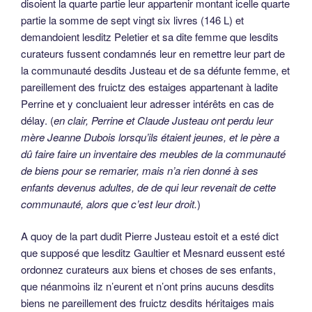
disoient la quarte partie leur appartenir montant icelle quarte
partie la somme de sept vingt six livres (146 L) et
demandoient lesditz Peletier et sa dite femme que lesdits
curateurs fussent condamnés leur en remettre leur part de
la communauté desdits Justeau et de sa défunte femme, et
pareillement des fruictz des estaiges appartenant à ladite
Perrine et y concluaient leur adresser intérêts en cas de
délay. (
en clair, Perrine et Claude Justeau ont perdu leur
mère Jeanne Dubois lorsqu’ils étaient jeunes, et le père a
dû faire faire un inventaire des meubles de la communauté
de biens pour se remarier, mais n’a rien donné à ses
enfants devenus adultes, de de qui leur revenait de cette
communauté, alors que c’est leur droit.
)
A quoy de la part dudit Pierre Justeau estoit et a esté dict
que supposé que lesditz Gaultier et Mesnard eussent esté
ordonnez curateurs aux biens et choses de ses enfants,
que néanmoins ilz n’eurent et n’ont prins aucuns desdits
biens ne pareillement des fruictz desdits héritaiges mais