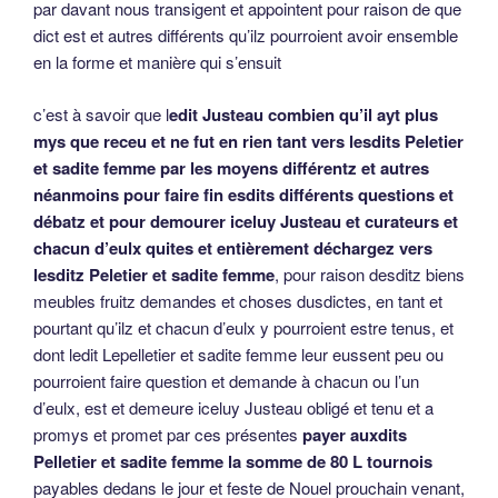
par davant nous transigent et appointent pour raison de que
dict est et autres différents qu’ilz pourroient avoir ensemble
en la forme et manière qui s’ensuit
c’est à savoir que l
edit Justeau combien qu’il ayt plus
mys que receu et ne fut en rien tant vers lesdits Peletier
et sadite femme par les moyens différentz et autres
néanmoins pour faire fin esdits différents questions et
débatz et pour demourer iceluy Justeau et curateurs et
chacun d’eulx quites et entièrement déchargez vers
lesditz Peletier et sadite femme
, pour raison desditz biens
meubles fruitz demandes et choses dusdictes, en tant et
pourtant qu’ilz et chacun d’eulx y pourroient estre tenus, et
dont ledit Lepelletier et sadite femme leur eussent peu ou
pourroient faire question et demande à chacun ou l’un
d’eulx, est et demeure iceluy Justeau obligé et tenu et a
promys et promet par ces présentes
payer auxdits
Pelletier et sadite femme la somme de 80 L tournois
payables dedans le jour et feste de Nouel prouchain venant,