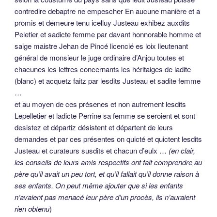
contredire debaptre ne empescher En aucune manière et a
promis et demeure tenu icelluy Justeau exhibez auxdits
Peletier et sadicte femme par davant honnorable homme et
saige maistre Jehan de Pincé licencié es loix lieutenant
général de monsieur le juge ordinaire d’Anjou toutes et
chacunes les lettres concernants les héritaiges de ladite
(blanc) et acquetz faitz par lesdits Justeau et sadite femme
…
et au moyen de ces présenes et non autrement lesdits
Lepelletier et ladicte Perrine sa femme se seroient et sont
desistez et départiz désistent et départent de leurs
demandes et par ces présentes on quicté et quictent lesdits
Justeau et curateurs susdits et chacun d’eulx …
(en clair,
les conseils de leurs amis respectifs ont fait comprendre au
père qu’il avait un peu tort, et qu’il fallait qu’il donne raison à
ses enfants. On peut même ajouter que si les enfants
n’avaient pas menacé leur père d’un procès, ils n’auraient
rien obtenu
)