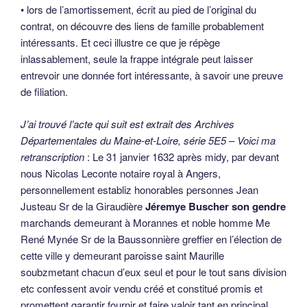
• lors de l’amortissement, écrit au pied de l’original du
contrat, on découvre des liens de famille probablement
intéressants. Et ceci illustre ce que je répège
inlassablement, seule la frappe intégrale peut laisser
entrevoir une donnée fort intéressante, à savoir une preuve
de filiation.
J’ai trouvé l’acte qui suit est extrait des Archives
Départementales du Maine-et-Loire, série 5E5 – Voici ma
retranscription
: Le 31 janvier 1632 après midy, par devant
nous Nicolas Leconte notaire royal à Angers,
personnellement establiz honorables personnes Jean
Justeau Sr de la Giraudière
Jéremye Buscher son gendre
marchands demeurant à Morannes et noble homme Me
René Mynée Sr de la Baussonnière greffier en l’élection de
cette ville y demeurant paroisse saint Maurille
soubzmetant chacun d’eux seul et pour le tout sans division
etc confessent avoir vendu créé et constitué promis et
promettent garantir fournir et faire valoir tant en principal