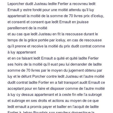
Leporcher dudit Justeau ledite Fertier a recovneu ledit
Ernault y estre fondé pour une moitié attendu qu’il luy
appartenait la moitié de la somme de 70 livres prix d’iceluy,
et consenti et consent que ledit Ernault en jouisse
pareillement de la moitié
et au cas que ledit Justeau en fit la rescousse durant le
temps de la grâce portée par iceluy, en cas de rescousse
qu’il prenne et recoive la moitié du prix dudit contrat comme
à luy appartenant
et en ce faisant ledit Ernault a quité et quité ladite Fertier
ses hoirs de la moitié qu’il eust peu lui demander de ladite
somme de 70 livres par le moyen du jugement obtenu par
luy et le défunt Porcher contre ledit Justeau et l’autre moitié
dudit contrat ladite Fortier en a fait transport audit Ernault ce
acceptant pour en faire et disposer comme de l’autre moitié
à luy cy dessus appartenant et à ceste fin elle l’a subrogé
et subroge en ses droits et actions au moyen de ce que
ledit ernault a promis payer et bailler en l’acquit de ladite
Fortier à Jehan Bourdais son serviteur domestique la