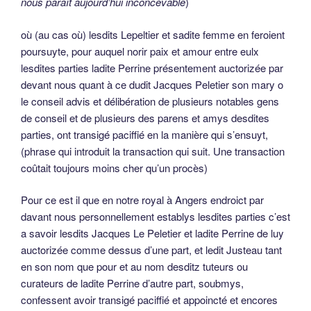
nous paraît aujourd’hui inconcevable
)
où (au cas où) lesdits Lepeltier et sadite femme en feroient
poursuyte, pour auquel norir paix et amour entre eulx
lesdites parties ladite Perrine présentement auctorizée par
devant nous quant à ce dudit Jacques Peletier son mary o
le conseil advis et délibération de plusieurs notables gens
de conseil et de plusieurs des parens et amys desdites
parties, ont transigé paciffié en la manière qui s’ensuyt,
(phrase qui introduit la transaction qui suit. Une transaction
coûtait toujours moins cher qu’un procès)
Pour ce est il que en notre royal à Angers endroict par
davant nous personnellement establys lesdites parties c’est
a savoir lesdits Jacques Le Peletier et ladite Perrine de luy
auctorizée comme dessus d’une part, et ledit Justeau tant
en son nom que pour et au nom desditz tuteurs ou
curateurs de ladite Perrine d’autre part, soubmys,
confessent avoir transigé paciffié et appoincté et encores