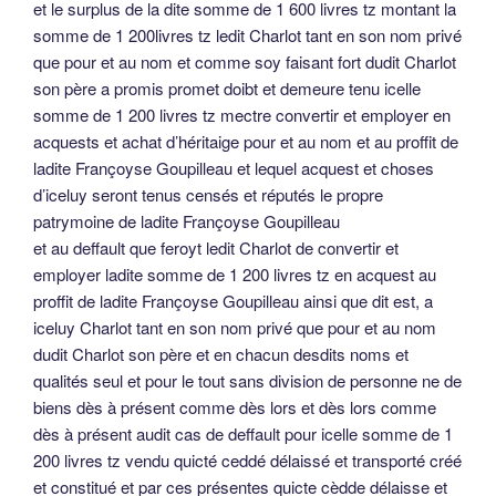
et le surplus de la dite somme de 1 600 livres tz montant la
somme de 1 200livres tz ledit Charlot tant en son nom privé
que pour et au nom et comme soy faisant fort dudit Charlot
son père a promis promet doibt et demeure tenu icelle
somme de 1 200 livres tz mectre convertir et employer en
acquests et achat d’héritaige pour et au nom et au proffit de
ladite Françoyse Goupilleau et lequel acquest et choses
d’iceluy seront tenus censés et réputés le propre
patrymoine de ladite Françoyse Goupilleau
et au deffault que feroyt ledit Charlot de convertir et
employer ladite somme de 1 200 livres tz en acquest au
proffit de ladite Françoyse Goupilleau ainsi que dit est, a
iceluy Charlot tant en son nom privé que pour et au nom
dudit Charlot son père et en chacun desdits noms et
qualités seul et pour le tout sans division de personne ne de
biens dès à présent comme dès lors et dès lors comme
dès à présent audit cas de deffault pour icelle somme de 1
200 livres tz vendu quicté ceddé délaissé et transporté créé
et constitué et par ces présentes quicte cèdde délaisse et