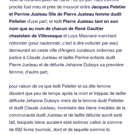
procès fust meu et près de mouvoir entre
Jacques Peletier
et Perrine Justeau fille de Pierre Justeau femme dudit
Pelletier
d’une part, et ledit
Pierre Justeau tant en son
nom que au nom de chacun de René Gaultier
chastelain de Villevesque
et Loys Mesnard marchant
notonnier (
pour nautonnier, c’est à dire voiturier par eau
)
demeurant en ceste ville d’Angers curateurs ordonnez par
justice à Claude Justeau et ladite Perrine enfants dudit
Pierre Justeau et de défunte Jehanne Duboys sa première
femme, d’autre part,
pour raison de ce que ledit Peletier et sa dite femme
disoient que peu de temps après la mort et tréppas de ladite
déffunte Jehanne Duboys mère de la femme dudit Pelletier
et dudit Claude Justeau, inventaire des biens meubles de la
communauté dudit Justeau et de ladite défunte auroit esté
fait, lesquels biens auraient esté estimez valloir la somme
de 692 livres tournois, dont et de laquelle somme ilz