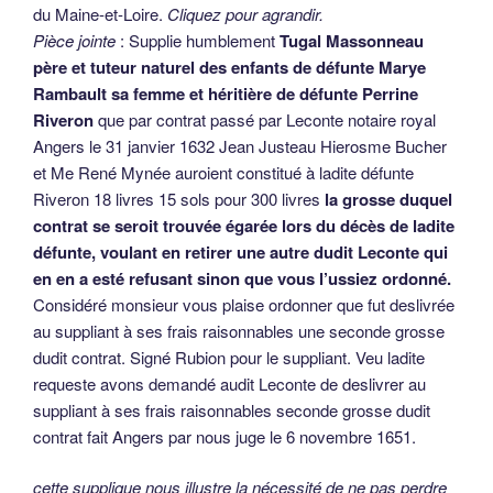
du Maine-et-Loire.
Cliquez pour agrandir.
Pièce jointe
: Supplie humblement
Tugal Massonneau
père et tuteur naturel des enfants de défunte Marye
Rambault sa femme et héritière de défunte Perrine
Riveron
que par contrat passé par Leconte notaire royal
Angers le 31 janvier 1632 Jean Justeau Hierosme Bucher
et Me René Mynée auroient constitué à ladite défunte
Riveron 18 livres 15 sols pour 300 livres
la grosse duquel
contrat se seroit trouvée égarée lors du décès de ladite
défunte, voulant en retirer une autre dudit Leconte qui
en en a esté refusant sinon que vous l’ussiez ordonné.
Considéré monsieur vous plaise ordonner que fut deslivrée
au suppliant à ses frais raisonnables une seconde grosse
dudit contrat. Signé Rubion pour le suppliant. Veu ladite
requeste avons demandé audit Leconte de deslivrer au
suppliant à ses frais raisonnables seconde grosse dudit
contrat fait Angers par nous juge le 6 novembre 1651.
cette supplique nous illustre la nécessité de ne pas perdre