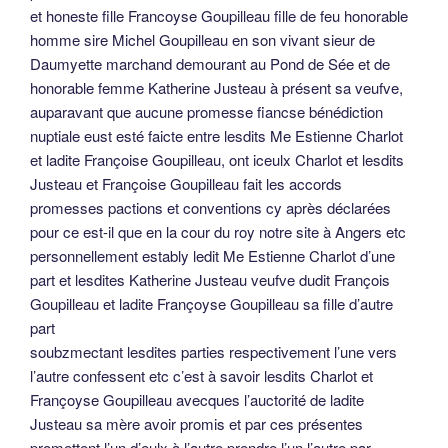
et honeste fille Francoyse Goupilleau fille de feu honorable
homme sire Michel Goupilleau en son vivant sieur de
Daumyette marchand demourant au Pond de Sée et de
honorable femme Katherine Justeau à présent sa veufve,
auparavant que aucune promesse fiancse bénédiction
nuptiale eust esté faicte entre lesdits Me Estienne Charlot
et ladite Françoise Goupilleau, ont iceulx Charlot et lesdits
Justeau et Françoise Goupilleau fait les accords
promesses pactions et conventions cy après déclarées
pour ce est-il que en la cour du roy notre site à Angers etc
personnellement estably ledit Me Estienne Charlot d’une
part et lesdites Katherine Justeau veufve dudit François
Goupilleau et ladite Françoyse Goupilleau sa fille d’autre
part
soubzmectant lesdites parties respectivement l’une vers
l’autre confessent etc c’est à savoir lesdits Charlot et
Françoyse Goupilleau avecques l’auctorité de ladite
Justeau sa mère avoir promis et par ces présentes
promettent l’un d’eulx à l’autre prendre l’un l’autre par