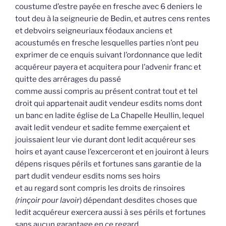
coustume d’estre payée en fresche avec 6 deniers le
tout deu à la seigneurie de Bedin, et autres cens rentes
et debvoirs seigneuriaux féodaux anciens et
acoustumés en fresche lesquelles parties n’ont peu
exprimer de ce enquis suivant l’ordonnance que ledit
acquéreur payera et acquitera pour l’advenir franc et
quitte des arrérages du passé
comme aussi compris au présent contrat tout et tel
droit qui appartenait audit vendeur esdits noms dont
un banc en ladite église de La Chapelle Heullin, lequel
avait ledit vendeur et sadite femme exerçaient et
jouissaient leur vie durant dont ledit acquéreur ses
hoirs et ayant cause l’excerceront et en jouiront à leurs
dépens risques périls et fortunes sans garantie de la
part dudit vendeur esdits noms ses hoirs
et au regard sont compris les droits de rinsoires
(rinçoir pour lavoir
) dépendant desdites choses que
ledit acquéreur exercera aussi à ses périls et fortunes
sans aucun garantage en ce regard