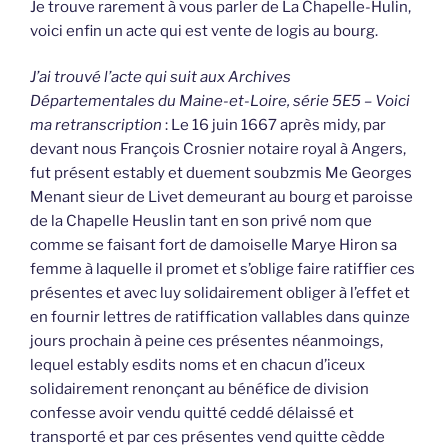
Je trouve rarement à vous parler de La Chapelle-Hulin,
voici enfin un acte qui est vente de logis au bourg.
J’ai trouvé l’acte qui suit aux Archives
Départementales du Maine-et-Loire, série 5E5 – Voici
ma retranscription
: Le 16 juin 1667 après midy, par
devant nous François Crosnier notaire royal à Angers,
fut présent estably et duement soubzmis Me Georges
Menant sieur de Livet demeurant au bourg et paroisse
de la Chapelle Heuslin tant en son privé nom que
comme se faisant fort de damoiselle Marye Hiron sa
femme à laquelle il promet et s’oblige faire ratiffier ces
présentes et avec luy solidairement obliger à l’effet et
en fournir lettres de ratiffication vallables dans quinze
jours prochain à peine ces présentes néanmoings,
lequel estably esdits noms et en chacun d’iceux
solidairement renonçant au bénéfice de division
confesse avoir vendu quitté ceddé délaissé et
transporté et par ces présentes vend quitte cèdde