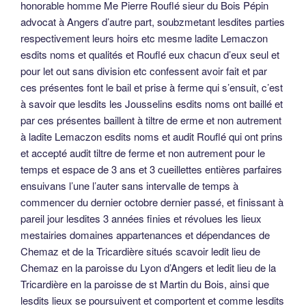
honorable homme Me Pierre Rouflé sieur du Bois Pépin
advocat à Angers d’autre part, soubzmetant lesdites parties
respectivement leurs hoirs etc mesme ladite Lemaczon
esdits noms et qualités et Rouflé eux chacun d’eux seul et
pour let out sans division etc confessent avoir fait et par
ces présentes font le bail et prise à ferme qui s’ensuit, c’est
à savoir que lesdits les Jousselins esdits noms ont baillé et
par ces présentes baillent à tiltre de erme et non autrement
à ladite Lemaczon esdits noms et audit Rouflé qui ont prins
et accepté audit tiltre de ferme et non autrement pour le
temps et espace de 3 ans et 3 cueillettes entières parfaires
ensuivans l’une l’auter sans intervalle de temps à
commencer du dernier octobre dernier passé, et finissant à
pareil jour lesdites 3 années finies et révolues les lieux
mestairies domaines appartenances et dépendances de
Chemaz et de la Tricardière situés scavoir ledit lieu de
Chemaz en la paroisse du Lyon d’Angers et ledit lieu de la
Tricardière en la paroisse de st Martin du Bois, ainsi que
lesdits lieux se poursuivent et comportent et comme lesdits