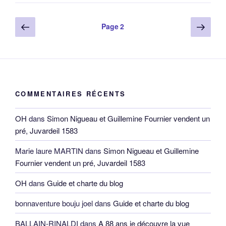
Pagination
Page
Page
Page
2
précédente
suiv
des
publications
COMMENTAIRES RÉCENTS
OH
dans
Simon Nigueau et Guillemine Fournier vendent un
pré, Juvardeil 1583
Marie laure MARTIN
dans
Simon Nigueau et Guillemine
Fournier vendent un pré, Juvardeil 1583
OH
dans
Guide et charte du blog
bonnaventure bouju joel
dans
Guide et charte du blog
BALLAIN-RINALDI
dans
A 88 ans je découvre la vue