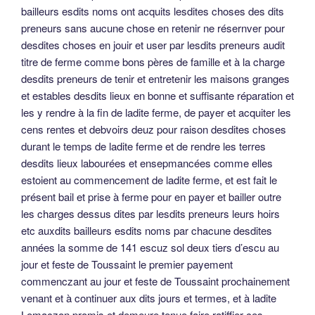
bailleurs esdits noms ont acquits lesdites choses des dits
preneurs sans aucune chose en retenir ne résernver pour
desdites choses en jouir et user par lesdits preneurs audit
titre de ferme comme bons pères de famille et à la charge
desdits preneurs de tenir et entretenir les maisons granges
et estables desdits lieux en bonne et suffisante réparation et
les y rendre à la fin de ladite ferme, de payer et acquiter les
cens rentes et debvoirs deuz pour raison desdites choses
durant le temps de ladite ferme et de rendre les terres
desdits lieux labourées et ensepmancées comme elles
estoient au commencement de ladite ferme, et est fait le
présent bail et prise à ferme pour en payer et bailler outre
les charges dessus dites par lesdits preneurs leurs hoirs
etc auxdits bailleurs esdits noms par chacune desdites
années la somme de 141 escuz sol deux tiers d’escu au
jour et feste de Toussaint le premier payement
commenczant au jour et feste de Toussaint prochainement
venant et à continuer aux dits jours et termes, et à ladite
Lemaczon promis et demeure tenue faire ratiffier ces