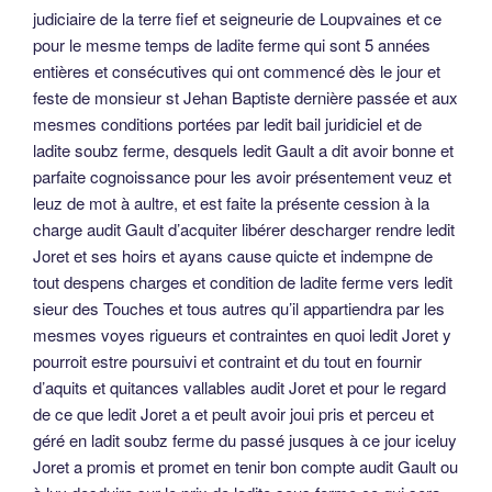
judiciaire de la terre fief et seigneurie de Loupvaines et ce
pour le mesme temps de ladite ferme qui sont 5 années
entières et consécutives qui ont commencé dès le jour et
feste de monsieur st Jehan Baptiste dernière passée et aux
mesmes conditions portées par ledit bail juridiciel et de
ladite soubz ferme, desquels ledit Gault a dit avoir bonne et
parfaite cognoissance pour les avoir présentement veuz et
leuz de mot à aultre, et est faite la présente cession à la
charge audit Gault d’acquiter libérer descharger rendre ledit
Joret et ses hoirs et ayans cause quicte et indempne de
tout despens charges et condition de ladite ferme vers ledit
sieur des Touches et tous autres qu’il appartiendra par les
mesmes voyes rigueurs et contraintes en quoi ledit Joret y
pourroit estre poursuivi et contraint et du tout en fournir
d’aquits et quitances vallables audit Joret et pour le regard
de ce que ledit Joret a et peult avoir joui pris et perceu et
géré en ladit soubz ferme du passé jusques à ce jour iceluy
Joret a promis et promet en tenir bon compte audit Gault ou