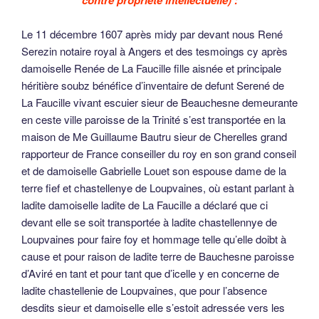
contre propriété intellectuelle) :
Le 11 décembre 1607 après midy par devant nous René
Serezin notaire royal à Angers et des tesmoings cy après
damoiselle Renée de La Faucille fille aisnée et principale
héritière soubz bénéfice d’inventaire de defunt Serené de
La Faucille vivant escuier sieur de Beauchesne demeurante
en ceste ville paroisse de la Trinité s’est transportée en la
maison de Me Guillaume Bautru sieur de Cherelles grand
rapporteur de France conseiller du roy en son grand conseil
et de damoiselle Gabrielle Louet son espouse dame de la
terre fief et chastellenye de Loupvaines, où estant parlant à
ladite damoiselle ladite de La Faucille a déclaré que ci
devant elle se soit transportée à ladite chastellennye de
Loupvaines pour faire foy et hommage telle qu’elle doibt à
cause et pour raison de ladite terre de Bauchesne paroisse
d’Aviré en tant et pour tant que d’icelle y en concerne de
ladite chastellenie de Loupvaines, que pour l’absence
desdits sieur et damoiselle elle s’estoit adressée vers les