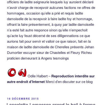
officiers de ladite seigneurie lesquels luy auroient déclaré
n’avoir charge de recepvoir aulcunes factions ne offres de
hommages, occasion qu’elle a prié et requis ladite
damoiselle de la recepvoir à faire ladite foy et hommage,
offrant la faire présentement, à quoy par ladite damoiselle
n’a esté fait autre responce sinon qu’elle n’empechoit
qu’acte luy feust décerné de ses dilligennations ce que
aurions fait pour servir et valloir ce que raison, fait en la
maison de ladite damoiselle de Cherelles présents Jehan
Dumortier escuyer sieur de Chastelles et Fleury Richeu
praticien demeurant à Angers tesmoings
Odile Halbert –
Reproduction interdite sur
autre endroit d’Internet
Merci d’en discuter sur ce blog
PUBLIÉ
16 DÉCEMBRE 2015
LE
Lancelotte Lemasson prend le bail à ferme