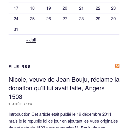
17
18
19
20
21
22
23
24
25
26
27
28
29
30
31
« Juil
FILE RSS
Nicole, veuve de Jean Bouju, réclame la
donation qu’il lui avait faite, Angers
1503
1 AOÛT 2026
Introduction Cet article était publié le 19 décembre 2011
mais je le republie ici ce jour en ajoutant les vues originales
de cet acte de 1503 pour remercier M. Bouju de son