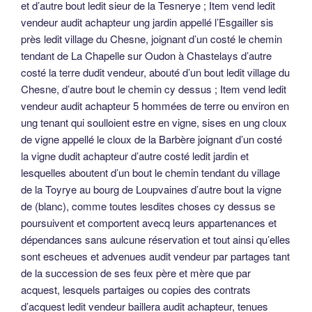
et d’autre bout ledit sieur de la Tesnerye ; Item vend ledit
vendeur audit achapteur ung jardin appellé l’Esgailler sis
près ledit village du Chesne, joignant d’un costé le chemin
tendant de La Chapelle sur Oudon à Chastelays d’autre
costé la terre dudit vendeur, abouté d’un bout ledit village du
Chesne, d’autre bout le chemin cy dessus ; Item vend ledit
vendeur audit achapteur 5 hommées de terre ou environ en
ung tenant qui soulloient estre en vigne, sises en ung cloux
de vigne appellé le cloux de la Barbère joignant d’un costé
la vigne dudit achapteur d’autre costé ledit jardin et
lesquelles aboutent d’un bout le chemin tendant du village
de la Toyrye au bourg de Loupvaines d’autre bout la vigne
de (blanc), comme toutes lesdites choses cy dessus se
poursuivent et comportent avecq leurs appartenances et
dépendances sans aulcune réservation et tout ainsi qu’elles
sont escheues et advenues audit vendeur par partages tant
de la succession de ses feux père et mère que par
acquest, lesquels partaiges ou copies des contrats
d’acquest ledit vendeur baillera audit achapteur, tenues