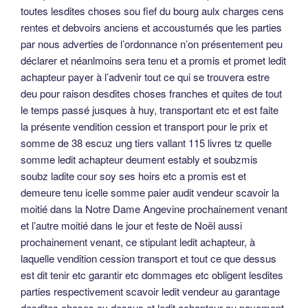
toutes lesdites choses sou fief du bourg aulx charges cens
rentes et debvoirs anciens et accoustumés que les parties
par nous adverties de l’ordonnance n’on présentement peu
déclarer et néanlmoins sera tenu et a promis et promet ledit
achapteur payer à l’advenir tout ce qui se trouvera estre
deu pour raison desdites choses franches et quites de tout
le temps passé jusques à huy, transportant etc et est faite
la présente vendition cession et transport pour le prix et
somme de 38 escuz ung tiers vallant 115 livres tz quelle
somme ledit achapteur deument estably et soubzmis
soubz ladite cour soy ses hoirs etc a promis est et
demeure tenu icelle somme paier audit vendeur scavoir la
moitié dans la Notre Dame Angevine prochainement venant
et l’autre moitié dans le jour et feste de Noël aussi
prochainement venant, ce stipulant ledit achapteur, à
laquelle vendition cession transport et tout ce que dessus
est dit tenir etc garantir etc dommages etc obligent lesdites
parties respectivement scavoir ledit vendeur au garantage
desdites choses cy dessus et ledit achapteur au payement