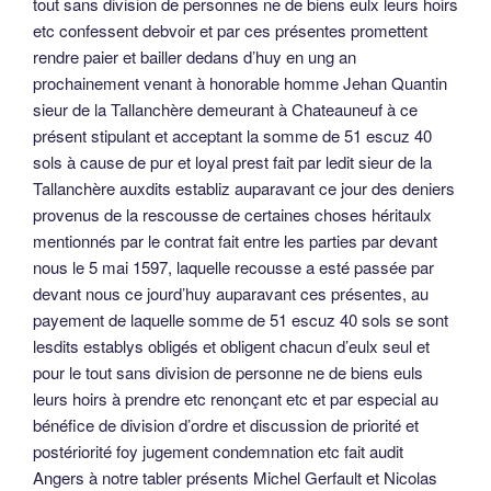
tout sans division de personnes ne de biens eulx leurs hoirs
etc confessent debvoir et par ces présentes promettent
rendre paier et bailler dedans d’huy en ung an
prochainement venant à honorable homme Jehan Quantin
sieur de la Tallanchère demeurant à Chateauneuf à ce
présent stipulant et acceptant la somme de 51 escuz 40
sols à cause de pur et loyal prest fait par ledit sieur de la
Tallanchère auxdits establiz auparavant ce jour des deniers
provenus de la rescousse de certaines choses héritaulx
mentionnés par le contrat fait entre les parties par devant
nous le 5 mai 1597, laquelle recousse a esté passée par
devant nous ce jourd’huy auparavant ces présentes, au
payement de laquelle somme de 51 escuz 40 sols se sont
lesdits establys obligés et obligent chacun d’eulx seul et
pour le tout sans division de personne ne de biens euls
leurs hoirs à prendre etc renonçant etc et par especial au
bénéfice de division d’ordre et discussion de priorité et
postériorité foy jugement condemnation etc fait audit
Angers à notre tabler présents Michel Gerfault et Nicolas