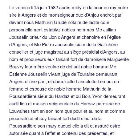
Le vendredi 15 juin 1582 après midy en la cour du roy notre
sire à Angers et de monseigneur duc d’Anjou endroit par
devant nous Mathurin Grudé notaire de ladite cour
personnellement establyz nobles hommes Me Jullian
Jousselin prieur du Lion d’Angers et chanoine en l’église
d’Angers, et Me Pierre Jousselin sieur de la Gallichère
conseiller et juge magistrat au siège présidial d’Angers, au
nom et procureurs eux faisant fort de damoiselle Marguerite
Bouvry leur mère veufve de deffunt noble homme Me
Estienne Jousselin vivant juge de Touraine demeurant
Angers d’’une part, et damoiselle Lancelotte Lemaczon
femme et espouse de noble homme Mathurin de la
Roussardière sieur du Hardaz et du Bois Yvon demeurant
audit lieu et maison seigneuriale du Hardaz paroisse de
Louvaines tant en son nom que pour et au nom et comme
procuratrice et soy faisant fort dudit sieur de la
Roussardière son mary duquel elle a dit et assuré estre
autorisée quant à l’effet et contenu des présentes, et