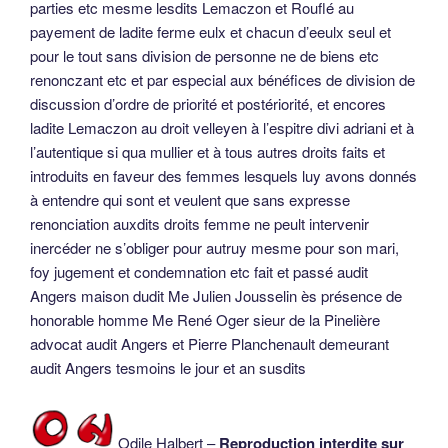
parties etc mesme lesdits Lemaczon et Rouflé au
payement de ladite ferme eulx et chacun d’eeulx seul et
pour le tout sans division de personne ne de biens etc
renonczant etc et par especial aux bénéfices de division de
discussion d’ordre de priorité et postériorité, et encores
ladite Lemaczon au droit velleyen à l’espitre divi adriani et à
l’autentique si qua mullier et à tous autres droits faits et
introduits en faveur des femmes lesquels luy avons donnés
à entendre qui sont et veulent que sans expresse
renonciation auxdits droits femme ne peult intervenir
inercéder ne s’obliger pour autruy mesme pour son mari,
foy jugement et condemnation etc fait et passé audit
Angers maison dudit Me Julien Jousselin ès présence de
honorable homme Me René Oger sieur de la Pinelière
advocat audit Angers et Pierre Planchenault demeurant
audit Angers tesmoins le jour et an susdits
Odile Halbert –
Reproduction interdite sur