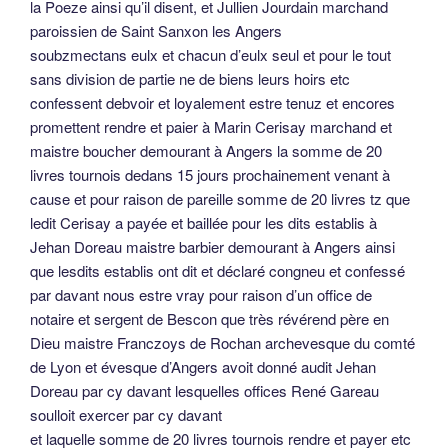
la Poeze ainsi qu’il disent, et Jullien Jourdain marchand
paroissien de Saint Sanxon les Angers
soubzmectans eulx et chacun d’eulx seul et pour le tout
sans division de partie ne de biens leurs hoirs etc
confessent debvoir et loyalement estre tenuz et encores
promettent rendre et paier à Marin Cerisay marchand et
maistre boucher demourant à Angers la somme de 20
livres tournois dedans 15 jours prochainement venant à
cause et pour raison de pareille somme de 20 livres tz que
ledit Cerisay a payée et baillée pour les dits establis à
Jehan Doreau maistre barbier demourant à Angers ainsi
que lesdits establis ont dit et déclaré congneu et confessé
par davant nous estre vray pour raison d’un office de
notaire et sergent de Bescon que très révérend père en
Dieu maistre Franczoys de Rochan archevesque du comté
de Lyon et évesque d’Angers avoit donné audit Jehan
Doreau par cy davant lesquelles offices René Gareau
soulloit exercer par cy davant
et laquelle somme de 20 livres tournois rendre et payer etc