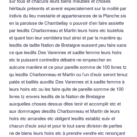
sur tous et chacuns leurs biens meubles et choses
héritaulx présents et avenir especialement sur la moitié par
indivis du lieu mestairie et appartenances de la Planche sis
en la paroisse de Chambellay o pouvoir d’en faire assiette
par lesdits Charbonneau et Martin leurs hoirs etc toutefois
et quant bon leur semblera tout ainsi et par la manière qu
lesdits de ladite Nation de Bretaigne eussent peu faire sans
ce que lesdits Des Varennes et sadite femme leurs hoirs
etc le puissent contredire débatre ne empescher en
aulcune manière et ce pour pareille somme de 100 livres tz
qu lesdits Charbonneau et Martin ou l’un d’eulx seront tenuz
paiés et baillés auxdits Des Varennes et à sadite femme à
leurs hoirs etc ou les faire quite de pareille somme de 100
livres tz envers lesdits de la Nation de Bretaigne
auxquelles choses dessus dites tenir et accomplir etc et
aux dommages desdits Charbonneau et Martin de leurs
hoirs etc amandes etc obligent lesdits establiz eulx et
chacun d’eulx seul et pour le tout sans division de parties
ne de biens leurs hoirs etc à prendre vendre etc renonçant