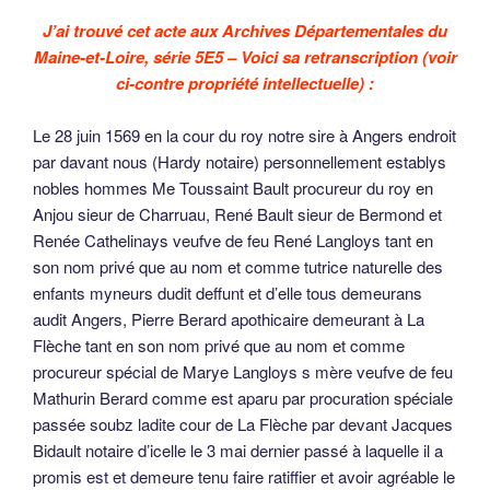
J’ai trouvé cet acte aux Archives Départementales du
Maine-et-Loire, série 5E5 – Voici sa retranscription (voir
ci-contre propriété intellectuelle) :
Le 28 juin 1569 en la cour du roy notre sire à Angers endroit
par davant nous (Hardy notaire) personnellement establys
nobles hommes Me Toussaint Bault procureur du roy en
Anjou sieur de Charruau, René Bault sieur de Bermond et
Renée Cathelinays veufve de feu René Langloys tant en
son nom privé que au nom et comme tutrice naturelle des
enfants myneurs dudit deffunt et d’elle tous demeurans
audit Angers, Pierre Berard apothicaire demeurant à La
Flèche tant en son nom privé que au nom et comme
procureur spécial de Marye Langloys s mère veufve de feu
Mathurin Berard comme est aparu par procuration spéciale
passée soubz ladite cour de La Flèche par devant Jacques
Bidault notaire d’icelle le 3 mai dernier passé à laquelle il a
promis est et demeure tenu faire ratiffier et avoir agréable le