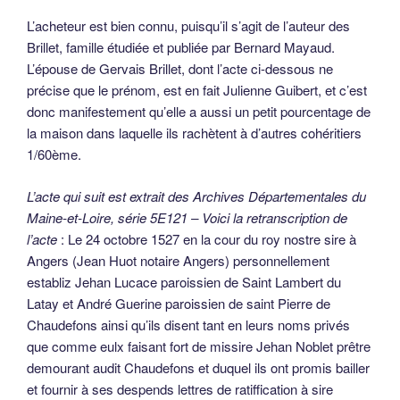
demourant audit Chaudefons et duquel ils ont promis bailler
et fournir à ses despends lettres de ratiffication à sire
Gervaise Brillet marchand Me cordonnier et Julienne sa
femme demourans à Angers cy après nommés dedans le
jour et feste de Noël prochainement venant à la peine de 7
livres tz de peine commise à appliquer auxdits Brillet et sa
dite femme en cas de défaut ces présentes néanmoins
demourans en leur force et vertu
et aussi tant en leurs noms privés que comme stipulant et
eulx faisant fort de Mathurin Martin et Guillaume Martin
leurs cohéritiers enfants mineurs de feu Micheau Martin et
Guilllemine sa femme et desquels Mathurin et Guillaume
lesdits establiz et chacun d’eulx seul et pour le tout sans
division de partie ne de biens ont promis doibvent et sont
demeurez tenuz bailler et fournir lettres de ratifficaiton
bonnes et vallables à leurs despends auxdits Brillet et
sadite femme incontinent après que lesdits mineurs seront
majeurs et venuz à leur âge et ce à la peine de tous
dommages et intérests ces présentes néanmoins etc