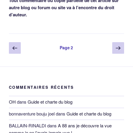
BALLAIN-RINALDI
dans
A 88 ans je découvre la vue
comme je ne l’avais jamais vue !
Frédéric de Thysebaert
dans
Rapports des avances
d’hoiries des 12 enfants de Jean Berault et Françoise
Beudin à leur succession, Martigné 1539
OH
dans
Le dernier meunier des Gobelets encore en action
en 1882, Nantes chemin de la Ripossière
yvan pfaff
dans
Le dernier meunier des Gobelets encore en
action en 1882, Nantes chemin de la Ripossière
Christelle Dupéré
dans
Apprentissage d’apothicaire à
Angers en 1609
OH
dans
Apprentissage d’apothicaire à Angers en 1609
Christelle Dupéré
dans
Apprentissage d’apothicaire à
Angers en 1609