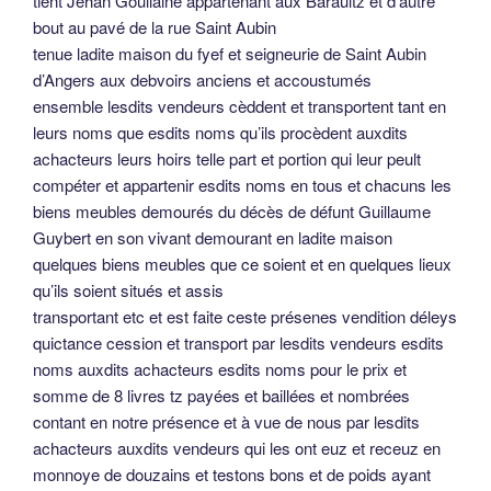
achacteurs auxdits vendeurs qui les ont euz et receuz en
monnoye de douzains et testons bons et de poids ayant
cours jusques à la valeur de ladite somme, dont etc
et ont promis lesdits vendeurs et chacun d’eulx faire ratiffier
et avoir agréable le contenu en ces présentes comme dit
est ledit Lucas à Jehanne Martin sa femme et ledit Guerinet
à Hélye Martin sa femme et à icelles leurs femmes faire
avoir agréable le présent contrat et en rendre et bailler à
leurs despens lettres vallables de ratiffication auxdits
achacteurs à leurs hoirs etc dedans le jour et feste de Noël
prochainement venant à la peine de 40 sols tz de peine à
appliquer auxdits achacteurs en cas de défaut ces
présentes néanmoins etc
lesdites choses succédées et advenues auxdits vendeurs
esdits noms par le décès et succession dudit feu Guillaume
Guybert
à laquelle vendition et tout ce que dessus est dit tenir etc et
à garantir etc et aux dommages etc obligent lesdits
vendeurs esdits noms et en chacun d’eulx seul et pour le