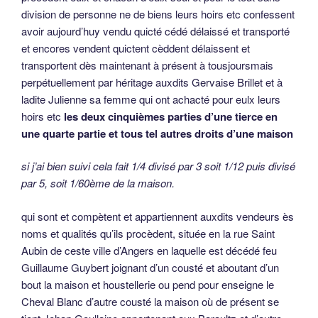
Cheval Blanc d’autre cousté la maison où de présent se
tient Jehan Goullaine appartenant aux Baraultz et d’autre
bout au pavé de la rue Saint Aubin
tenue ladite maison du fyef et seigneurie de Saint Aubin
d’Angers aux debvoirs anciens et accoustumés
ensemble lesdits vendeurs cèddent et transportent tant en
leurs noms que esdits noms qu’ils procèdent auxdits
achacteurs leurs hoirs telle part et portion qui leur peult
compéter et appartenir esdits noms en tous et chacuns les
biens meubles demourés du décès de défunt Guillaume
Guybert en son vivant demourant en ladite maison
quelques biens meubles que ce soient et en quelques lieux
qu’ils soient situés et assis
transportant etc et est faite ceste présenes vendition déleys
quictance cession et transport par lesdits vendeurs esdits
noms auxdits achacteurs esdits noms pour le prix et
somme de 8 livres tz payées et baillées et nombrées
contant en notre présence et à vue de nous par lesdits