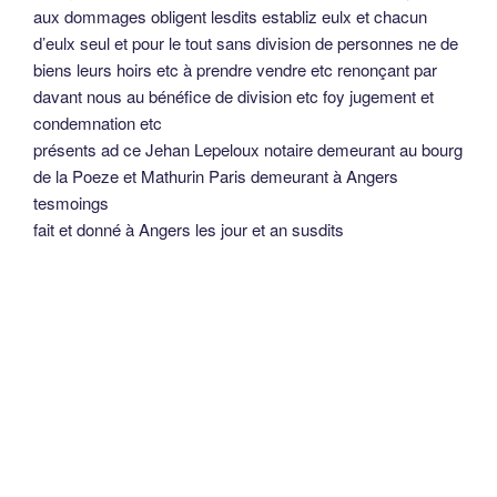
aux dommages obligent lesdits establiz eulx et chacun
d’eulx seul et pour le tout sans division de personnes ne de
biens leurs hoirs etc à prendre vendre etc renonçant par
davant nous au bénéfice de division etc foy jugement et
condemnation etc
présents ad ce Jehan Lepeloux notaire demeurant au bourg
de la Poeze et Mathurin Paris demeurant à Angers
tesmoings
fait et donné à Angers les jour et an susdits
Cette vue est la propriété des Archives Départementales
du Maine-et-Loire.
Cliquez pour agrandir.
Odile Halbert –
Reproduction interdite sur
autre endroit d’Internet
Merci d’en discuter sur ce blog.
Tout commentaire ou copie >partielle de cet article sur
autre blog ou forum ou site va à l’encontre du droit