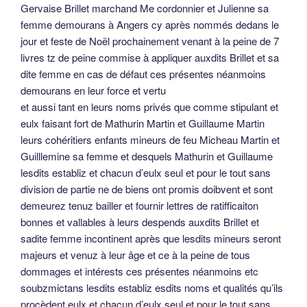
soubzmictans lesdits establiz esdits noms et qualités qu’ils
procèdent eulx et chacun d’eulx seul et pour le tout sans
division de personne ne de biens leurs hoirs etc confessent
avoir aujourd’huy vendu quicté cédé délaissé et transporté
et encores vendent quictent cèddent délaissent et
transportent dès maintenant à présent à tousjoursmais
perpétuellement par héritage auxdits Gervaise Brillet et à
ladite Julienne sa femme qui ont achacté pour eulx leurs
hoirs etc
les deux cinquièmes parties d’une tierce en
une quarte partie et tous tel autres droits d’une maison
si j’ai bien suivi cela fait 1/4 divisé par 3 soit 1/12 puis divisé
par 5, soit 1/60ème de la maison.
qui sont et compètent et appartiennent auxdits vendeurs ès
noms et qualités qu’ils procèdent, située en la rue Saint
Aubin de ceste ville d’Angers en laquelle est décédé feu
Guillaume Guybert joignant d’un cousté et aboutant d’un
bout la maison et houstellerie ou pend pour enseigne le