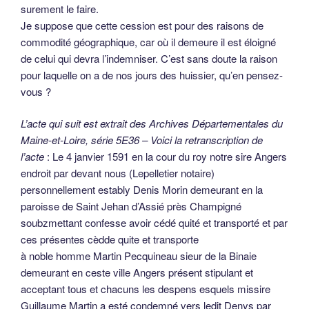
endroit par devant nous (Lepelletier notaire)
personnellement estably Denis Morin demeurant en la
paroisse de Saint Jehan d’Assié près Champigné
soubzmettant confesse avoir cédé quité et transporté et par
ces présentes cèdde quite et transporte
à noble homme Martin Pecquineau sieur de la Binaie
demeurant en ceste ville Angers présent stipulant et
acceptant tous et chacuns les despens esquels missire
Guillaume Martin a esté condemné vers ledit Denys par
arrest de la cour de parlement lors séante à Paris pour la
cause d’icelle que ledit Martin avoit intentée contre ledit
Morin et tous autres despens tant jugés que à juger taxés
et à taxer que doit et peult debvoir ledit Martin pour s’en
faire payer par ledit Pequineau audit Martin et faire contre
luy telle poursuite qu’il voira estre à faire et pour cest effet
ledit Morin luy en a cédé et cèdde ses droits et actions et
iceluy subrogé en son lieu et consenty qu’il demeure
subrogé ou autrement qu’il s’en fasse subroger ainsi qu’il
verra estre à faire … sans aucun garantage éviction ne