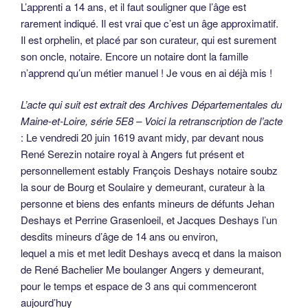
pour le temps et espace de 3 ans qui commenceront
aujourd’huy
pour luy monstrer et enseigner sondit estat et métier de
boulanger et ce qui en dépend et peult dépendre sans rien
luy en cacher ne celler
et de le nourrir coucher et laver pendant ledit temps comme
apprentys audit mestier ont acoustumé d’estre
à la charge aussi dudit Jacques Deshays de servir bien et
deument ledit Bachelier en sondit estat et mestier de
boulanger et autres choses licites et honnestes qui luy
seront commandées par iceluy Bachelier et sa femme
sans que pendant ledit temps iceluy Deshays puisse
s’absenter ne ailleurs aller demeurer sans le consentement
dudit Bachelier à peine de prison
et est ce fait moyennant la somme de 44 livres tz que ledit
François Deshays a promis et s’est obligé payer et bailler
audit Bachelier savoir la moitié dedans la Magdelaine
prochaine et l’autre moitié un an après
ce qui a esté stipulé et accepté par les parties et à ce tenir