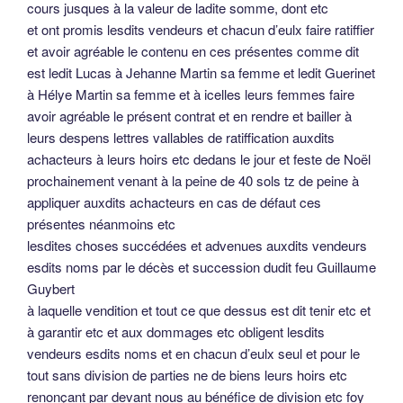
tout sans division de parties ne de biens leurs hoirs etc
renonçant par devant nous au bénéfice de division etc foy
jugement et condempnation etc
présents à ce honnestes personnes sires Grançois
Foucquet et Jehan Villars et André Phelippeaux marchands
demourans à Angers tesmoings
ce fait et donné à Angers en la maison desdits achacteurs
Odile Halbert –
Reproduction interdite sur
autre endroit d’Internet
Merci d’en discuter sur ce blog.
Tout commentaire ou copie partielle de cet article sur
autre blog ou forum ou site va à l’encontre du droit
d’auteur.
PUBLIÉ
30 JUILLET 2010
LE
Contrat d’apprentissage de boulanger,