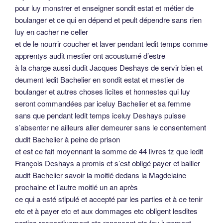
etc et à payer etc et aux dommages etc obligent lesdites
parties respectivement etc renonçant etc foy jugement
condemnation etc
fait et passé audit Angers à notre tabler présents honneste
homme
André Martin oncle dudit Deshays
, Nicolas
Joubert et Jacques Rogeron praticiens demeurant à
Angers
ledit Martin et ledit Deshays ont dit ne savoir signer
Cette vue est la propriété des Archives Départementales
du Maine-et-Loire.
Cliquez pour agrandir.
Odile Halbert –
Reproduction interdite sur