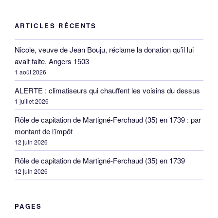
PAGES
Carnet de guerre d’Edouard Guillouard 84° RI 1914-1918
Cartes postales
Guide et charte du blog
Mesures anciennes
Métiers
Ouvrages numérisés
VIVRE SANS EPAULES
CALENDRIER
août 2026