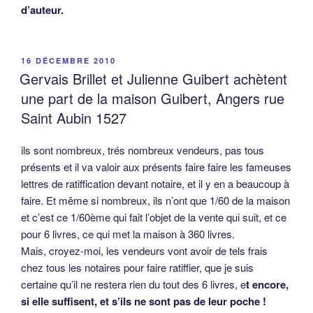
certaine qu’il ne restera rien du tout des 6 livres, e
t encore,
si elle suffisent, et s’ils ne sont pas de leur poche !
L’acheteur est bien connu, puisqu’il s’agit de l’auteur des
Brillet, famille étudiée et publiée par Bernard Mayaud.
L’épouse de Gervais Brillet, dont l’acte ci-dessous ne
précise que le prénom, est en fait Julienne Guibert, et c’est
donc manifestement qu’elle a aussi un petit pourcentage de
la maison dans laquelle ils rachètent à d’autres cohéritiers
1/60ème.
L’acte qui suit est extrait des Archives Départementales du
Maine-et-Loire, série 5E121 – Voici la retranscription de
l’acte
: Le 24 octobre 1527 en la cour du roy nostre sire à
Angers (Jean Huot notaire Angers) personnellement
establiz Jehan Lucace paroissien de Saint Lambert du
Latay et André Guerine paroissien de saint Pierre de
Chaudefons ainsi qu’ils disent tant en leurs noms privés
que comme eulx faisant fort de missire Jehan Noblet prêtre