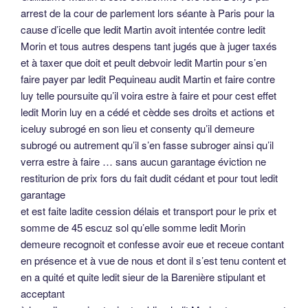
restiturion de prix fors du fait dudit cédant et pour tout ledit
garantage
et est faite ladite cession délais et transport pour le prix et
somme de 45 escuz sol qu’elle somme ledit Morin
demeure recognoit et confesse avoir eue et receue contant
en présence et à vue de nous et dont il s’est tenu content et
en a quité et quite ledit sieur de la Barenière stipulant et
acceptant
à laquelle cession tenir etc oblige ledit Morin etc renonczant
etc
fait en présence de Jehan Fleuriot
Cette vue est la propriété des Archives Départementales
du Maine-et-Loire.
Cliquez pour agrandir.
Odile Halbert –
Reproduction interdite sur
autre endroit d’Internet
Merci d’en discuter sur ce blog.