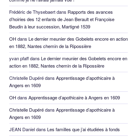
JEAN Daniel
dans
Les familles que j’ai étudiées à fonds
Yannick DORES-LERAY
dans
Guide et charte du blog
Yannick DORES-LERAY
dans
Guide et charte du blog
Pierre
dans
Guide et charte du blog
Labusquiere Miguel
dans
Marc Cerizay modifie le bail à
moitié pour un salariat seulement, Le Lion d’Angers 1593
Anonyme
dans
Guide et charte du blog
Recherche
Reche
pour
:
CATÉGORIES