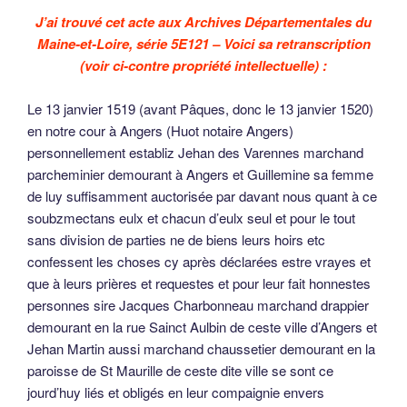
J’ai trouvé cet acte aux Archives Départementales du
Maine-et-Loire, série 5E121 – Voici sa retranscription
(voir ci-contre propriété intellectuelle) :
Le 13 janvier 1519 (avant Pâques, donc le 13 janvier 1520)
en notre cour à Angers (Huot notaire Angers)
personnellement establiz Jehan des Varennes marchand
parcheminier demourant à Angers et Guillemine sa femme
de luy suffisamment auctorisée par davant nous quant à ce
soubzmectans eulx et chacun d’eulx seul et pour le tout
sans division de parties ne de biens leurs hoirs etc
confessent les choses cy après déclarées estre vrayes et
que à leurs prières et requestes et pour leur fait honnestes
personnes sire Jacques Charbonneau marchand drappier
demourant en la rue Sainct Aulbin de ceste ville d’Angers et
Jehan Martin aussi marchand chaussetier demourant en la
paroisse de St Maurille de ceste dite ville se sont ce
jourd’huy liés et obligés en leur compaignie envers