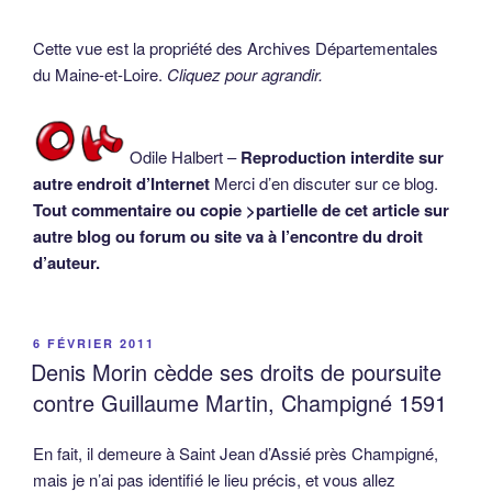
d’auteur.
PUBLIÉ
6 FÉVRIER 2011
LE
Denis Morin cèdde ses droits de poursuite
contre Guillaume Martin, Champigné 1591
En fait, il demeure à Saint Jean d’Assié près Champigné,
mais je n’ai pas identifié le lieu précis, et vous allez
surement le faire.
Je suppose que cette cession est pour des raisons de
commodité géographique, car où il demeure il est éloigné
de celui qui devra l’indemniser. C’est sans doute la raison
pour laquelle on a de nos jours des huissier, qu’en pensez-
vous ?
L’acte qui suit est extrait des Archives Départementales du
Maine-et-Loire, série 5E36 – Voici la retranscription de
l’acte
: Le 4 janvier 1591 en la cour du roy notre sire Angers