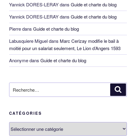
Catégories
ARTICLES RÉCENTS
Nicole, veuve de Jean Bouju, réclame la donation qu’il lui
avait faite, Angers 1503
1 août 2026
ALERTE : climatiseurs qui chauffent les voisins du dessus
1 juillet 2026
Rôle de capitation de Martigné-Ferchaud (35) en 1739 : par
montant de l’impôt
12 juin 2026
Rôle de capitation de Martigné-Ferchaud (35) en 1739
12 juin 2026