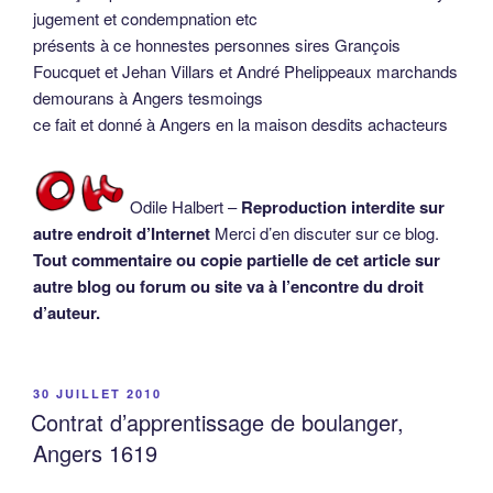
Angers 1619
L’apprenti a 14 ans, et il faut souligner que l’âge est
rarement indiqué. Il est vrai que c’est un âge approximatif.
Il est orphelin, et placé par son curateur, qui est surement
son oncle, notaire. Encore un notaire dont la famille
n’apprend qu’un métier manuel ! Je vous en ai déjà mis !
L’acte qui suit est extrait des Archives Départementales du
Maine-et-Loire, série 5E8 – Voici la retranscription de l’acte
: Le vendredi 20 juin 1619 avant midy, par devant nous
René Serezin notaire royal à Angers fut présent et
personnellement estably François Deshays notaire soubz
la sour de Bourg et Soulaire y demeurant, curateur à la
personne et biens des enfants mineurs de défunts Jehan
Deshays et Perrine Grasenloeil, et Jacques Deshays l’un
desdits mineurs d’âge de 14 ans ou environ,
lequel a mis et met ledit Deshays avecq et dans la maison
de René Bachelier Me boulanger Angers y demeurant,