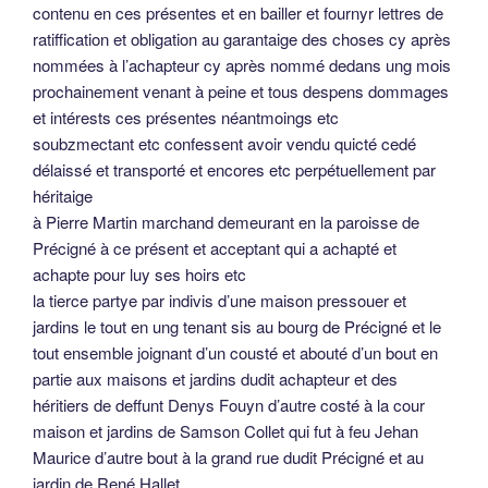
contenu en ces présentes et en bailler et fournyr lettres de
ratiffication et obligation au garantaige des choses cy après
nommées à l’achapteur cy après nommé dedans ung mois
prochainement venant à peine et tous despens dommages
et intérests ces présentes néantmoings etc
soubzmectant etc confessent avoir vendu quicté cedé
délaissé et transporté et encores etc perpétuellement par
héritaige
à Pierre Martin marchand demeurant en la paroisse de
Précigné à ce présent et acceptant qui a achapté et
achapte pour luy ses hoirs etc
la tierce partye par indivis d’une maison pressouer et
jardins le tout en ung tenant sis au bourg de Précigné et le
tout ensemble joignant d’un cousté et abouté d’un bout en
partie aux maisons et jardins dudit achapteur et des
héritiers de deffunt Denys Fouyn d’autre costé à la cour
maison et jardins de Samson Collet qui fut à feu Jehan
Maurice d’autre bout à la grand rue dudit Précigné et au
jardin de René Hallet