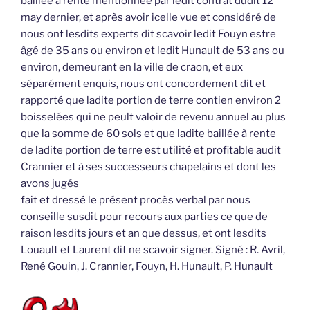
baillée à rente mentionnée par ledit contrat dudit 12
may dernier, et après avoir icelle vue et considéré de
nous ont lesdits experts dit scavoir ledit Fouyn estre
âgé de 35 ans ou environ et ledit Hunault de 53 ans ou
environ, demeurant en la ville de craon, et eux
séparément enquis, nous ont concordement dit et
rapporté que ladite portion de terre contien environ 2
boisselées qui ne peult valoir de revenu annuel au plus
que la somme de 60 sols et que ladite baillée à rente
de ladite portion de terre est utilité et profitable audit
Crannier et à ses successeurs chapelains et dont les
avons jugés
fait et dressé le présent procès verbal par nous
conseille susdit pour recours aux parties ce que de
raison lesdits jours et an que dessus, et ont lesdits
Louault et Laurent dit ne scavoir signer. Signé : R. Avril,
René Gouin, J. Crannier, Fouyn, H. Hunault, P. Hunault