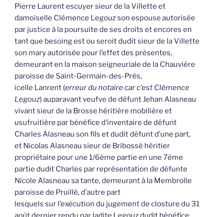
Pierre Laurent escuyer sieur de la Villette et
damoiselle Clémence Legouz son espouse autorisée
par justice à la poursuite de ses droits et encores en
tant que besoing est ou seroit dudit sieur de la Villette
son mary autorisée pour l’effet des présentes,
demeurant en la maison seigneuriale de la Chauvière
paroisse de Saint-Germain-des-Prés,
icelle Lanrent (
erreur du notaire car c’est Clémence
Legouz
) auparavant veufve de défunt Jehan Alasneau
vivant sieur de la Brosse héritière mobilière et
usufruitière par bénéfice d’inventaire de défunt
Charles Alasneau son fils et dudit défunt d’une part,
et Nicolas Alasneau sieur de Bribossé héritier
propriétaire pour une 1/6ème partie en une 7ème
partie dudit Charles par représentation de défunte
Nicole Alasneau sa tante, demeurant à la Membrolle
paroisse de Pruillé, d’autre part
lesquels sur l’exécution du jugement de closture du 31
août dernier rendu par ladite Legouz dudit bénéfice