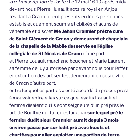
la retranscription de l’acte :
Le 12 mai 1640 après midy
devant nous Pierre Hunault notaire royal en Anjou
résidant à Craon furent présents en leurs personnes
establis et duement soumis et obligés chacuns de
vénérable et discret
Me Jehan Crannier prêtre curé
de Saint Clément de Craon y demeurant et chapelain
de la chapelle de la Mabile desservie en l’église
collégiale de St Nicolas de Craon
d’une part,
et Pierre Louault marchand boucher et Marie Laurent
sa femme de luy autorisée par devant nous pour l’effet
et exécution des présentes, demeurant en ceste ville
de Craon d’autre part,
entre lesquelles parties a esté accordé du procès prest
à mouvoir entre elles sur ce que lesdits Louault et
femme disaient qu’ils sont seigneurs d’un pré près le
pré de Boultye qui fut en estang par
sur lequel pré le
fermier dudit sieur Crannier aurait depuis 3 mois
environ passé par sur ledit pré avec bœufs et
chartées pour aller exploiter une portion de terre