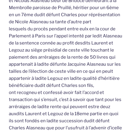
et Nicolas Alasneau sieur de Bribocé demeurant à la
Membrolle paroisse de Pruillé, héritier pour un 6ème
en un 7ème dudit défunt Charles pour réprésentation
de Nicole Alasneau sa tante d’autre part
lesquels du procès pendant entre eulx en la cour de
Parlement à Paris sur l’appel intenté par ledit Alasneau
de la sentence connée au profit desdits Laurent et
Legouz au siège présidial de ceste ville touchant le
paiement des arréraiges de la rente de 50 livres qui
appartenait à ladite défunte Jacquine Alasneau sur les
tailles de l’élection de ceste ville en ce qui en peult
appartenir à ladite Legouz en ladite qualité d’héritière
bénéficiaire dudit défunt Charles son fils,
ont recogneu et confessé avoir fait l’accord et
transaction qui s’ensuit, c’est à savoir que tant pour les
arréraiges de ladite rente qui peuvent estre deuz
auxdits Laurent et Legouz de la 18eme partie en quoi
ils sont fondés en ladite succession dudit défunt
Charles Alasneau que pour l’usufruit à l’advenir d’icelle