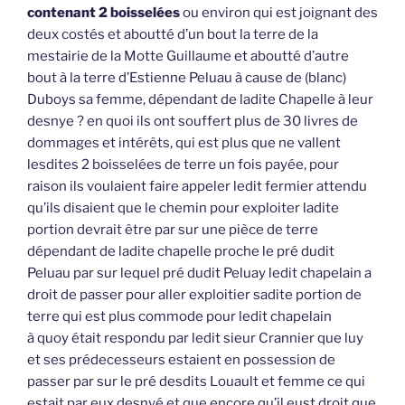
contenant 2 boisselées
ou environ qui est joignant des
deux costés et aboutté d’un bout la terre de la
mestairie de la Motte Guillaume et aboutté d’autre
bout à la terre d’Estienne Peluau à cause de (blanc)
Duboys sa femme, dépendant de ladite Chapelle à leur
desnye ? en quoi ils ont souffert plus de 30 livres de
dommages et intérêts, qui est plus que ne vallent
lesdites 2 boisselées de terre un fois payée, pour
raison ils voulaient faire appeler ledit fermier attendu
qu’ils disaient que le chemin pour exploiter ladite
portion devrait être par sur une pièce de terre
dépendant de ladite chapelle proche le pré dudit
Peluau par sur lequel pré dudit Peluay ledit chapelain a
droit de passer pour aller exploitier sadite portion de
terre qui est plus commode pour ledit chapelain
à quoy était respondu par ledit sieur Crannier que luy
et ses prédecesseurs estaient en possession de
passer par sur le pré desdits Louault et femme ce qui
estait par eux desnyé et que encore qu’il eust droit que