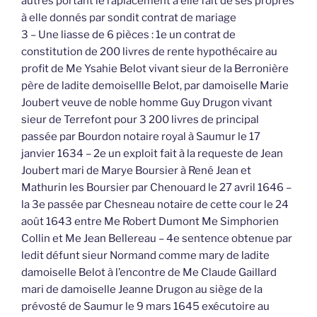
autres portant le raplacement à elle fait de ses propres
à elle donnés par sondit contrat de mariage
3 – Une liasse de 6 pièces : 1e un contrat de
constitution de 200 livres de rente hypothécaire au
profit de Me Ysahie Belot vivant sieur de la Berronière
père de ladite demoisellle Belot, par damoiselle Marie
Joubert veuve de noble homme Guy Drugon vivant
sieur de Terrefont pour 3 200 livres de principal
passée par Bourdon notaire royal à Saumur le 17
janvier 1634 – 2e un exploit fait à la requeste de Jean
Joubert mari de Marye Boursier à René Jean et
Mathurin les Boursier par Chenouard le 27 avril 1646 –
la 3e passée par Chesneau notaire de cette cour le 24
août 1643 entre Me Robert Dumont Me Simphorien
Collin et Me Jean Bellereau – 4e sentence obtenue par
ledit défunt sieur Normand comme mary de ladite
damoiselle Belot à l’encontre de Me Claude Gaillard
mari de damoiselle Jeanne Drugon au siège de la
prévosté de Saumur le 9 mars 1645 exécutoire au