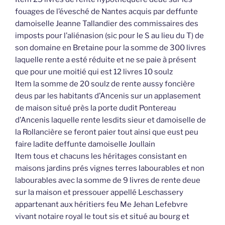
fouages de l’évesché de Nantes acquis par deffunte
damoiselle Jeanne Tallandier des commissaires des
imposts pour l’aliénasion (sic pour le S au lieu du T) de
son domaine en Bretaine pour la somme de 300 livres
laquelle rente a esté réduite et ne se paie à présent
que pour une moitié qui est 12 livres 10 soulz
Item la somme de 20 soulz de rente aussy foncière
deus par les habitants d’Ancenis sur un applasement
de maison situé près la porte dudit Pontereau
d’Ancenis laquelle rente lesdits sieur et damoiselle de
la Rollancière se feront paier tout ainsi que eust peu
faire ladite deffunte damoiselle Joullain
Item tous et chacuns les héritages consistant en
maisons jardins prés vignes terres labourables et non
labourables avec la somme de 9 livres de rente deue
sur la maison et pressouer appellé Leschassery
appartenant aux héritiers feu Me Jehan Lefebvre
vivant notaire royal le tout sis et situé au bourg et