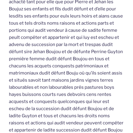
achacté tant pour elle que pour Pierre et Jehan les
Boujuz ses enfants et fils dudit défunt et d’elle pour
lesdits ses enfants pour eulx leurs hoirs et aians cause
tous et tels droits noms raisons et actions parts et
portions qui audit vendeur à cause de sadite femme
peult compéter et appartenir et qui luy est escheu et
advenu de succession par la mort et trespas dudit
défunt sire Jehan Boujou et de défunte Perrine Guyton
première femme dudit défunt Boujou en tous et
chacuns les acquets conquests patrimoniaux et
matrimoniaux dudit défunt Bouju où qu’ils soient assis
et situés savoit tant maisons jardins vignes terres
labourables et non labourables prés pastures boys
hayes buissons courts rues debvoirs cens rentes
acquests et conquests quelconques qui leur est
escheu de la succession dudit défunt Boujou et de
ladite Guyton et tous et chacuns les droits noms
raisons et actions qui audit vendeur peuvent compéter
et appartenir de ladite succession dudit défunt Boujou