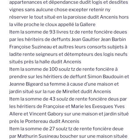
appartenances et dépendancse dudit logis et desdites
vignes sans aulcune chose excepter retenir ny
réserver le tout situé en la paroisse dudit Ancenis hors
la ville proche le cloux appellé la Gallere
Item la somme de 93 livres tz de rente foncière deues
par les hériteirs de deffunts Jean Gaultier Jean Barbin
Françoise Suzineau et aultres leurs consorts subjets à
ladite rente seigneurs et détempteurs des logis neufs
situés près la halle dudit Ancenis
Item la somme de 100 soulz tz de rente foncière à
prendre sur les héritiers de deffunt Simon Baudouin et
Jeanne Bigeard sa femme à cause d’une maison et
jardin situé sur la rue de Mirellet dudit Ancenis
Item la somme de 43 soulz de rente foncière deus par
les héritiers de Françoise et Marie les Evesques Yves
Allere et Vincent Gabory sur une maison et jardin situé
près le Pontereau dudit Ancenis
Item la somme de 27 soulz tz de rente foncière deue
par Mathurin Susineau boucher sur une maison située