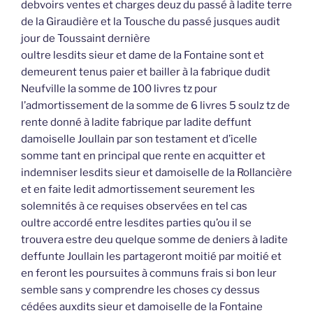
debvoirs ventes et charges deuz du passé à ladite terre
de la Giraudière et la Tousche du passé jusques audit
jour de Toussaint dernière
oultre lesdits sieur et dame de la Fontaine sont et
demeurent tenus paier et bailler à la fabrique dudit
Neufville la somme de 100 livres tz pour
l’admortissement de la somme de 6 livres 5 soulz tz de
rente donné à ladite fabrique par ladite deffunt
damoiselle Joullain par son testament et d’icelle
somme tant en principal que rente en acquitter et
indemniser lesdits sieur et damoiselle de la Rollancière
et en faite ledit admortissement seurement les
solemnités à ce requises observées en tel cas
oultre accordé entre lesdites parties qu’ou il se
trouvera estre deu quelque somme de deniers à ladite
deffunte Joullain les partageront moitié par moitié et
en feront les poursuites à communs frais si bon leur
semble sans y comprendre les choses cy dessus
cédées auxdits sieur et damoiselle de la Fontaine