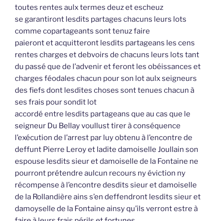
toutes rentes aulx termes deuz et escheuz
se garantiront lesdits partages chacuns leurs lots
comme copartageants sont tenuz faire
paieront et acquitteront lesdits partageans les cens
rentes charges et debvoirs de chacuns leurs lots tant
du passé que de l’advenir et feront les obéissances et
charges féodales chacun pour son lot aulx seigneurs
des fiefs dont lesdites choses sont tenues chacun à
ses frais pour sondit lot
accordé entre lesdits partageans que au cas que le
seigneur Du Bellay voullust tirer à conséquence
l’exécution de l’arrest par luy obtenu à l’encontre de
deffunt Pierre Leroy et ladite damoiselle Joullain son
espouse lesdits sieur et damoiselle de la Fontaine ne
pourront prétendre aulcun recours ny éviction ny
récompense à l’encontre desdits sieur et damoiselle
de la Rollandière ains s’en deffendront lesdits sieur et
damoyselle de la Fontaine ainsy qu’ils verront estre à
faire à leurs frais périls et fortunes