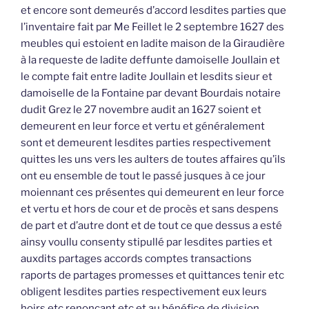
et encore sont demeurés d’accord lesdites parties que
l’inventaire fait par Me Feillet le 2 septembre 1627 des
meubles qui estoient en ladite maison de la Giraudière
à la requeste de ladite deffunte damoiselle Joullain et
le compte fait entre ladite Joullain et lesdits sieur et
damoiselle de la Fontaine par devant Bourdais notaire
dudit Grez le 27 novembre audit an 1627 soient et
demeurent en leur force et vertu et généralement
sont et demeurent lesdites parties respectivement
quittes les uns vers les aulters de toutes affaires qu’ils
ont eu ensemble de tout le passé jusques à ce jour
moiennant ces présentes qui demeurent en leur force
et vertu et hors de cour et de procès et sans despens
de part et d’autre dont et de tout ce que dessus a esté
ainsy voullu consenty stipullé par lesdites parties et
auxdits partages accords comptes transactions
raports de partages promesses et quittances tenir etc
obligent lesdites parties respectivement eux leurs
hoirs etc renonçant etc et au bénéfice de division