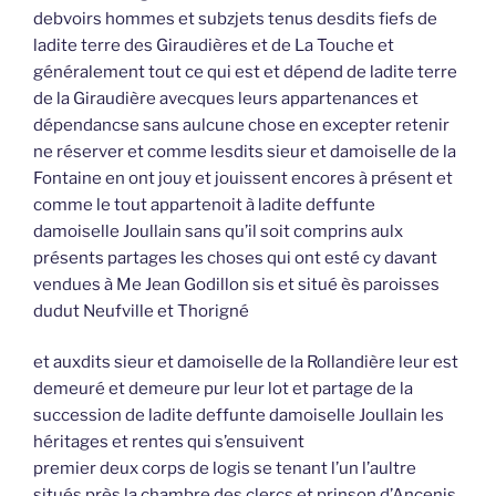
debvoirs hommes et subzjets tenus desdits fiefs de
ladite terre des Giraudières et de La Touche et
généralement tout ce qui est et dépend de ladite terre
de la Giraudière avecques leurs appartenances et
dépendancse sans aulcune chose en excepter retenir
ne réserver et comme lesdits sieur et damoiselle de la
Fontaine en ont jouy et jouissent encores à présent et
comme le tout appartenoit à ladite deffunte
damoiselle Joullain sans qu’il soit comprins aulx
présents partages les choses qui ont esté cy davant
vendues à Me Jean Godillon sis et situé ès paroisses
dudut Neufville et Thorigné
et auxdits sieur et damoiselle de la Rollandière leur est
demeuré et demeure pur leur lot et partage de la
succession de ladite deffunte damoiselle Joullain les
héritages et rentes qui s’ensuivent
premier deux corps de logis se tenant l’un l’aultre
situés près la chambre des clercs et prinson d’Ancenis