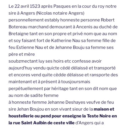
Le 22 avril 1523 après Pasques en la cour du roy notre
sire à Angers (Nicolas notaire Angers)
personnellement estably honneste personne Robert
Botereau marchand demourant à Ancenis au duché de
Bretaigne tant en son propre et privé nom que au nom
et soy faisant fort de Katherine Nau sa femme fille de
feu Estienne Nau et de Jehanne Bouju sa femme ses
père et mère
soubzmectant luy ses hoirs etc confesse avoir
aujourd’huy vendu quicte cédé délaissé et transporté
et encores vend quite cèdde délaisse et ransporte des
maintenant et à présent à tousjoursmais
perpétuellement par héritage tant en son dit nom que
au nom de sadite femme
à honneste femme Jehanne Deshayes veufve de feu
sire Jehan Boujou en son vivant sieur de la
maison et
houstellerie ou pend pour enseigne la Teste Noire en
la rue Saint Aulbin de ceste ville
d’Angers qui a