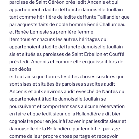
paroisse de Saint Géréon près ledit Ancenis et qui
appartiennent à ladite deffuncte damoiselle Joullain
tant comme héritière de ladite deffunte Taillandier que
par acquests faits de noble homme René Challumeau
et Renée Lemesle sa première femme
Item tous et chacuns les autres héritages qui
appartenoient à ladite deffuncte damoiselle Joullain
sis et situés es paroisses de Saint Erbellon et Couffé
près ledit Ancenis et comme elle en jouissoit lors de
son décès
et tout ainsi que toutes lesdites choses susdites qui
sont sises et situées ès paroisses susdites audit
Ancenis et aulx environs audit évesché de Nantes qui
appartenoient à ladite damoiselle Joullain se
poursuivent et comportent sans aulcune réservation
en faire et que ledit sieur de la Rollandière a dit bien
cognoistre pour en jouir à l’advenir par lesdits sieur et
damoyselle de la Rollandière pur leur lot et partage
comme de leur propre chose partage et recepvoir