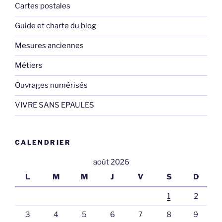
Cartes postales
Guide et charte du blog
Mesures anciennes
Métiers
Ouvrages numérisés
VIVRE SANS EPAULES
CALENDRIER
août 2026
L
M
M
J
V
S
D
1
2
3
4
5
6
7
8
9