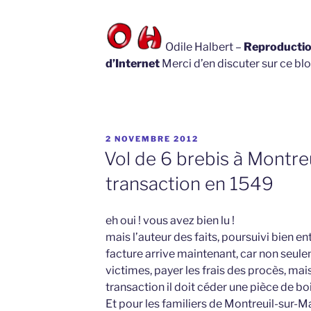
Odile Halbert –
Reproduction
d’Internet
Merci d’en discuter sur ce blo
PUBLIÉ
2 NOVEMBRE 2012
LE
Vol de 6 brebis à Montreu
transaction en 1549
eh oui ! vous avez bien lu !
mais l’auteur des faits, poursuivi bien en
facture arrive maintenant, car non seulem
victimes, payer les frais des procès, mai
transaction il doit céder une pièce de boi
Et pour les familiers de Montreuil-sur-M