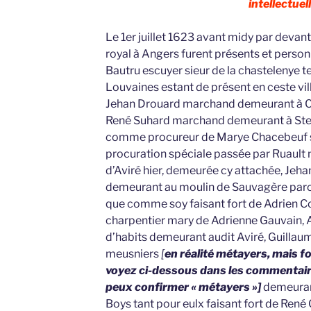
intellectuell
Le 1er juillet 1623 avant midy par devan
royal à Angers furent présents et perso
Bautru escuyer sieur de la chastelenye te
Louvaines estant de présent en ceste vi
Jehan Drouard marchand demeurant à C
René Suhard marchand demeurant à Ste
comme procureur de Marye Chacebeuf sa
procuration spéciale passée par Ruault no
d’Aviré hier, demeurée cy attachée, Jeh
demeurant au moulin de Sauvagère paroi
que comme soy faisant fort de Adrien Co
charpentier mary de Adrienne Gauvain, A
d’habits demeurant audit Aviré, Guillaum
meusniers
[
en réalité métayers, mais f
voyez ci-dessous dans les commentaire
peux confirmer « métayers »]
demeurant
Boys tant pour eulx faisant fort de René 