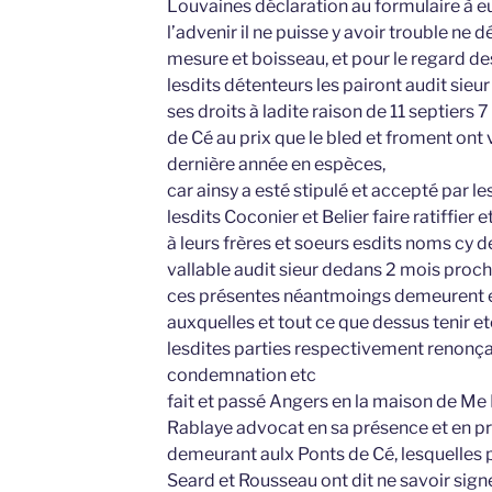
Louvaines déclaration au formulaire à e
l’advenir il ne puisse y avoir trouble ne d
mesure et boisseau, et pour le regard d
lesdits détenteurs les pairont audit sieur
ses droits à ladite raison de 11 septiers
de Cé au prix que le bled et froment ont 
dernière année en espèces,
car ainsy a esté stipulé et accepté par l
lesdits Coconier et Belier faire ratiffier
à leurs frères et soeurs esdits noms cy de
vallable audit sieur dedans 2 mois proc
ces présentes néantmoings demeurent en 
auxquelles et tout ce que dessus tenir 
lesdites parties respectivement renonça
condemnation etc
fait et passé Angers en la maison de Me 
Rablaye advocat en sa présence et en pr
demeurant aulx Ponts de Cé, lesquelles p
Seard et Rousseau ont dit ne savoir sign