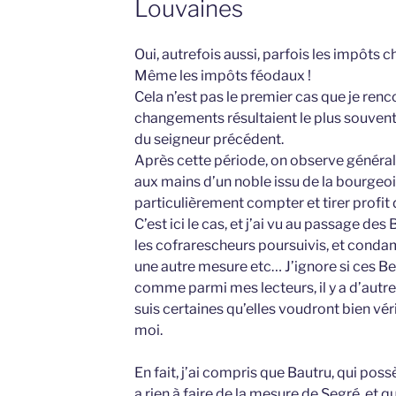
Louvaines
Oui, autrefois aussi, parfois les impôts c
Même les impôts féodaux !
Cela n’est pas le premier cas que je ren
changements résultaient le plus souvent 
du seigneur précédent.
Après cette période, on observe généra
aux mains d’un noble issu de la bourgeoi
particulièrement compter et tirer profit 
C’est ici le cas, et j’ai vu au passage de
les cofrarescheurs poursuivis, et conda
une autre mesure etc… J’ignore si ces Be
comme parmi mes lecteurs, il y a d’autr
suis certaines qu’elles voudront bien vér
moi.
En fait, j’ai compris que Bautru, qui poss
a rien à faire de la mesure de Segré, et q