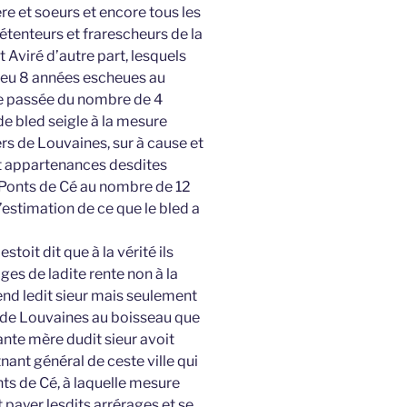
ère et soeurs et encore tous les
détenteurs et frarescheurs de la
 Aviré d’autre part, lesquels
t deu 8 années escheues au
e passée du nombre de 4
de bled seigle à la mesure
rs de Louvaines, sur à cause et
et appartenances desdites
 Ponts de Cé au nombre de 12
estimation de ce que le bled a
stoit dit que à la vérité ils
es de ladite rente non à la
d ledit sieur mais seulement
e de Louvaines au boisseau que
nte mère dudit sieur avoit
nant général de ceste ville qui
nts de Cé, à laquelle mesure
 payer lesdits arrérages et se