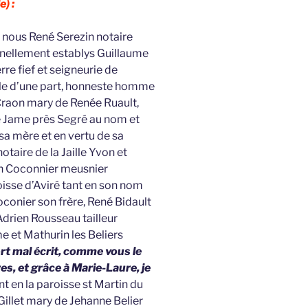
e) :
t nous René Serezin notaire
nnellement establys Guillaume
rre fief et seigneurie de
lle d’une part, honneste homme
raon mary de Renée Ruault,
 Jame près Segré au nom et
 mère et en vertu de sa
taire de la Jaille Yvon et
an Coconnier meusnier
sse d’Aviré tant en son nom
conier son frère, René Bidault
drien Rousseau tailleur
e et Mathurin les Beliers
ort mal écrit, comme vous le
s, et grâce à Marie-Laure, je
 en la paroisse st Martin du
Gillet mary de Jehanne Belier