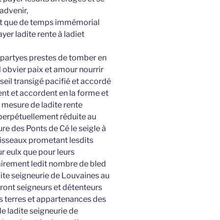
’advenir,
re et que de temps immémorial
er ladite rente à ladiet
s partyes prestes de tomber en
 obvier paix et amour nourrir
nseil transigé pacifié et accordé
ent et accordent en la forme et
a mesure de ladite rente
perpétuellement réduite au
re des Ponts de Cé le seigle à
boisseaux prometant lesdits
 eulx que pour leurs
airement ledit nombre de bled
dite seigneurie de Louvaines au
ront seigneurs et détenteurs
ns terres et appartenances des
de ladite seigneurie de