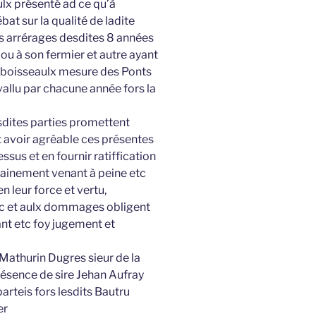
ulx présenté ad ce qu’à
ébat sur la qualité de ladite
es arrérages desdites 8 années
 ou à son fermier et autre ayant
 7 boisseaulx mesure des Ponts
vallu par chacune année fors la
esdites parties promettent
 et avoir agréable ces présentes
ssus et en fournir ratiffication
hainement venant à peine etc
leur force et vertu,
etc et aulx dommages obligent
nt etc foy jugement et
Mathurin Dugres sieur de la
ésence de sire Jehan Aufray
arteis fors lesdits Bautru
er