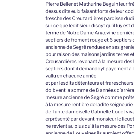
Pierre Belier et Mathurine Beguin leur fr
dessus dits eulx faisant forts de leur co
fresche des Creuzardières paroisse dudit
sur ce que ledit sieur disoyt qu’il luy es
terme de Notre Dame Angevine dernièr
septiers de froment rouge et 6 septiers 
ancienne de Segré rendues en ses grenie
pour raison des maisons jardins terres 
Creusardières revenant à la mesure des
septiers dont il demandoyt payement à l’
vallu en chacune année
et par lesdits détenteurs et frarescheurs e
doibvent la somme de 8 années d’arrérag
mesure ancienne de Segré comme préten
à la mesure rentière de ladite seigneuri
deffunte damoiselle Gabrielle Louet viva
erprésenté par devant monsieur le lieuet
ne revient au plus qu’à la mesure des Po
ancienne de Louvaines ils auroient offert