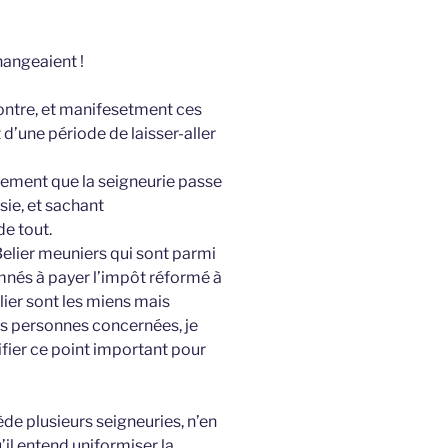
hangeaient !
contre, et manifesetment ces
d’une période de laisser-aller
lement que la seigneurie passe
sie, et sachant
de tout.
s Belier meuniers qui sont parmi
mnés à payer l’impôt réformé à
lier sont les miens mais
es personnes concernées, je
ifier ce point important pour
ède plusieurs seigneuries, n’en
u’il entend uniformiser la