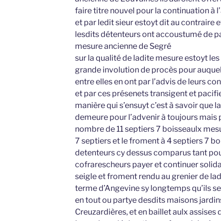
faire titre nouvel pour la continuation à l
et par ledit sieur estoyt dit au contrai
lesdits détenteurs ont accoustumé de pay
mesure ancienne de Segré
sur la qualité de ladite mesure estoyt le
grande involution de procès pour auquel
entre elles en ont par l’advis de leurs co
et par ces présenets transigent et pacifi
manière qui s’ensuyt c’est à savoir que l
demeure pour l’advenir à toujours mais 
nombre de 11 septiers 7 boisseaulx mesu
7 septiers et le froment à 4 septiers 7 
detenteurs cy dessus comparus tant pour
cofrarescheurs payer et continuer solid
seigle et froment rendu au grenier de la
terme d’Angevine sy longtemps qu’ils se
en tout ou partye desdits maisons jardi
Creuzardières, et en baillet aulx assises 