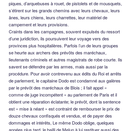
piques, d’arquebuses à rouet, de pistolets et de mousquets,
s’étirent sur les grands chemins avec leurs chevaux, leurs
ânes, leurs chiens, leurs charrettes, leur matériel de
campement et leurs provisions.
Craints dans les campagnes, souvent expulsés du ressort
d’une juridiction, ils poursuivent leur voyage vers des
provinces plus hospitalières. Parfois l’un de leurs groupes
se heurte aux archers des prévôts des maréchaux,
lieutenants criminels et autres magistrats de robe courte. Ils
savent se défendre par les armes, mais aussi par la
procédure. Pour avoir contrevenu aux édits du Roi et arrêts
de parlement, le capitaine Dodo est condamné aux galères
par le prévôt des maréchaux de Blois ; il fait appel «
comme de juge incompétent » au parlement de Paris et il
obtient une réparation éclatante; le prévôt, dont la sentence
est « mise à néant » est contraint de rembourser le prix de
douze chevaux confisqués et vendus, et de payer des
dommages et intérêts, Le même Dodo oblige, quelques
années plus tard, le bailli de Melun à lui restituer aussi des