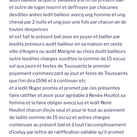
et outre de loger nourrir et deffroyer par chacunes
desdites anées ledit bailleur avecq ung homme et ung
cheval par 2 nuits et ung jour une fois par chacun an de
toutes despences
et est fait le présent bail pour en poyer et bailler par
lesdits preneurs audit bailleur en sa maison en ceste
ville d’Angers ou audit Marigné au choix dudit bailleurs
outre lesdites charges susdites la somme de 15 escuz
sol aux jours et festes de Toussaintz le premier
poyement commenczant au jout et feste de Toussaints
que l’on dira 1596 et à continuer etc
et a ledit Roger promis et promet par ces présentes
faire ratiffier et avoir pour agréable à Renée Houllot sa
femme et la faire obliger avecq luy et ledit René
Houllot chacun d’eulx seul et pour le tout au poiement
de ladite somme de 15 escuz et autres charges
contenues au présent bail et à tout l’accomplissement
d’iceluy par lettre de ratiffication vallable qu’il promet