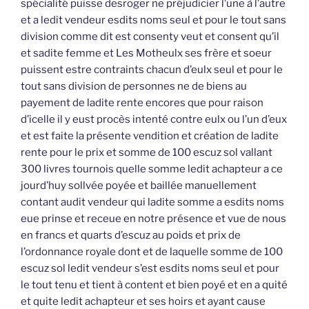
spécialité puisse desroger ne préjudicier l’une à l’autre
et a ledit vendeur esdits noms seul et pour le tout sans
division comme dit est consenty veut et consent qu’il
et sadite femme et Les Motheulx ses frère et soeur
puissent estre contraints chacun d’eulx seul et pour le
tout sans division de personnes ne de biens au
payement de ladite rente encores que pour raison
d’icelle il y eust procès intenté contre eulx ou l’un d’eux
et est faite la présente vendition et création de ladite
rente pour le prix et somme de 100 escuz sol vallant
300 livres tournois quelle somme ledit achapteur a ce
jourd’huy sollvée poyée et baillée manuellement
contant audit vendeur qui ladite somme a esdits noms
eue prinse et receue en notre présence et vue de nous
en francs et quarts d’escuz au poids et prix de
l’ordonnance royale dont et de laquelle somme de 100
escuz sol ledit vendeur s’est esdits noms seul et pour
le tout tenu et tient à content et bien poyé et en a quité
et quite ledit achapteur et ses hoirs et ayant cause