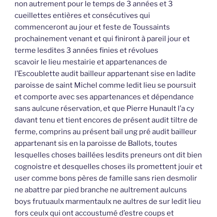
non autrement pour le temps de 3 années et 3
cueillettes entières et consécutives qui
commenceront au jour et feste de Toussaints
prochainement venant et qui finiront à pareil jour et
terme lesdites 3 années finies et révolues
scavoir le lieu mestairie et appartenances de
l’Escoublette audit bailleur appartenant sise en ladite
paroisse de saint Michel comme ledit lieu se poursuit
et comporte avec ses appartenances et dépendance
sans aulcune réservation, et que Pierre Hunault l’a cy
davant tenu et tient encores de présent audit tiltre de
ferme, comprins au présent bail ung pré audit bailleur
appartenant sis en la paroisse de Ballots, toutes
lesquelles choses baillées lesdits preneurs ont dit bien
cognoistre et desquelles choses ils promettent jouir et
user comme bons pères de famille sans rien desmolir
ne abattre par pied branche ne aultrement aulcuns
boys frutuaulx marmentaulx ne aultres de sur ledit lieu
fors ceulx qui ont accoustumé d’estre coups et