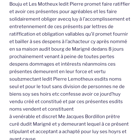
Bouju et Les Motheux ledit Pierre promet faire ratiffier
et avoir ces présentes pour agréables et les faire
solidairement obliger avecq luy à l’accomplissement et
entretennement de ces présents par lettres de
ratiffication et obligation vallables qu’il promet fournir
et bailler à ses despens à l’achacteur cy après nommé
en sa maison audit bourg de Marigné dedans 8 jours
prochainement venant à peine de toutes pertes
despens dommages et intérests néanmoins ces
présentes demeurent en leur force et vertu
soubzmectant ledit Pierre Lemotheux esdits noms
seul et pour le tout sans division de personnes ne de
biens soy ses hoirs etc confesse avoir ce jourd’huy
vendu créé et constitué et par ces présentes esdits
noms vendent et constituent
à venérable et discret Me Jacques Bordillon prêtre
curé dudit Marigné et y demeurant lequel à ce présent
stipulant et acceptant a achapté pour luy ses hoyrs et
ayant cause