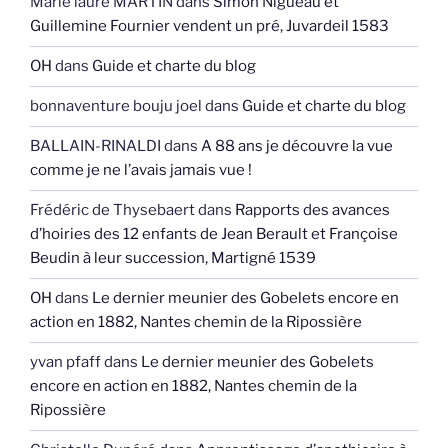
Marie laure MARTIN
dans
Simon Nigueau et
Guillemine Fournier vendent un pré, Juvardeil 1583
OH
dans
Guide et charte du blog
bonnaventure bouju joel
dans
Guide et charte du blog
BALLAIN-RINALDI
dans
A 88 ans je découvre la vue
comme je ne l’avais jamais vue !
Frédéric de Thysebaert
dans
Rapports des avances
d’hoiries des 12 enfants de Jean Berault et Françoise
Beudin à leur succession, Martigné 1539
OH
dans
Le dernier meunier des Gobelets encore en
action en 1882, Nantes chemin de la Ripossière
yvan pfaff
dans
Le dernier meunier des Gobelets
encore en action en 1882, Nantes chemin de la
Ripossière