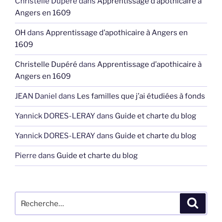
Christelle Dupéré
dans
Apprentissage d’apothicaire à
Angers en 1609
OH
dans
Apprentissage d’apothicaire à Angers en
1609
Christelle Dupéré
dans
Apprentissage d’apothicaire à
Angers en 1609
JEAN Daniel
dans
Les familles que j’ai étudiées à fonds
Yannick DORES-LERAY
dans
Guide et charte du blog
Yannick DORES-LERAY
dans
Guide et charte du blog
Pierre
dans
Guide et charte du blog
Recherche
Recher
pour
: