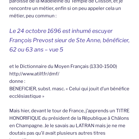
paroisse de la Madeleine du Temple de Clisson, et je
rencontre un métier, enfin si on peu appeler cela un
métier, peu commun :
Le 24 octobre 1696 est inhumé escuyer
François Prevost sieur de Ste Anne, bénéficier,
62 ou 63 ans – vue 5
et le Dictionnaire du Moyen Français (1330-1500)
http://www.atilf.fr/dmf/
donne :
BENEFICIER, subst. masc. « Celui qui jouit d’un bénéfice
ecclésiastique »
Mais hier, devant le tour de France, j’apprends un TITRE
HONORIFIQUE du président de la République à Châlons
en Champagne. Je le savais au LATRAN mais je ne me
doutais pas qu’il avait plusieurs autres titres