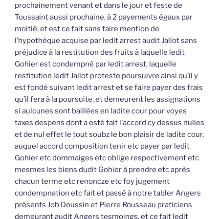
prochainement venant et dans le jour et feste de
Toussaint aussi prochaine, à 2 payements égaux par
moitié, et est ce fait sans faire mention de
l’hypothèque acquise par ledit arrest audit Jallot sans
préjudice à la restitution des fruits à laquelle ledit
Gohier est condempné par ledit arrest, laquelle
restitution ledit Jallot proteste poursuivre ainsi qu’il y
est fondé suivant ledit arrest et se faire payer des frais
qu’il fera à la poursuite, et demeurent les assignations
si aulcunes sont baillées en ladite cour pour voyes
taxes despens dont a esté fait l’accord cy dessus nulles
et de nul effet le tout soubz le bon plaisir de ladite cour,
auquel accord composition tenir etc payer par ledit
Gohier etc dommaiges etc oblige respectivement etc
mesmes les biens dudit Gohier à prendre etc après
chacun terme etc renoncze etc foy jugement
condempnation etc fait et passé à notre tabler Angers
présents Job Doussin et Pierre Rousseau praticiens
demeurant audit Angers tesmoings, et ce fait ledit