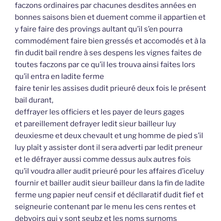
faczons ordinaires par chacunes desdites années en
bonnes saisons bien et duement comme il appartien et
y faire faire des provings aultant qu’il s’en pourra
commodément faire bien gressés et accomodés et à la
fin dudit bail rendre à ses despens les vignes faites de
toutes faczons par ce qu’il les trouva ainsi faites lors
qu’il entra en ladite ferme
faire tenir les assises dudit prieuré deux fois le présent
bail durant,
deffrayer les officiers et les payer de leurs gages
et pareillement defrayer ledit sieur bailleur luy
deuxiesme et deux chevault et ung homme de pied s’il
luy plaît y assister dont il sera adverti par ledit preneur
et le défrayer aussi comme dessus aulx autres fois
qu’il voudra aller audit prieuré pour les affaires d’iceluy
fournir et bailler audit sieur bailleur dans la fin de ladite
ferme ung papier neuf censif et décllaratif dudit fief et
seigneurie contenant par le menu les cens rentes et
debvoirs qui y sont seubz et les noms surnoms