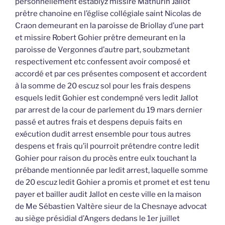
personnellement establyz missire Mathurin Jallot
prêtre chanoine en l’église collégiale saint Nicolas de
Craon demeurant en la paroisse de Briollay d’une part
et missire Robert Gohier prêtre demeurant en la
paroisse de Vergonnes d’autre part, soubzmetant
respectivement etc confessent avoir composé et
accordé et par ces présentes composent et accordent
à la somme de 20 escuz sol pour les frais despens
esquels ledit Gohier est condempné vers ledit Jallot
par arrest de la cour de parlement du 19 mars dernier
passé et autres frais et despens depuis faits en
exécution dudit arrest ensemble pour tous autres
despens et frais qu’il pourroit prétendre contre ledit
Gohier pour raison du procès entre eulx touchant la
prébande mentionnée par ledit arrest, laquelle somme
de 20 escuz ledit Gohier a promis et promet et est tenu
payer et bailler audit Jallot en ceste ville en la maison
de Me Sébastien Valtère sieur de la Chesnaye advocat
au siège présidial d’Angers dedans le 1er juillet