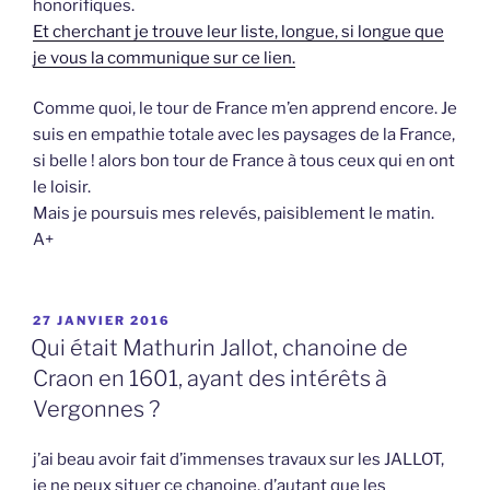
honorifiques.
Et cherchant je trouve leur liste, longue, si longue que
je vous la communique sur ce lien.
Comme quoi, le tour de France m’en apprend encore. Je
suis en empathie totale avec les paysages de la France,
si belle ! alors bon tour de France à tous ceux qui en ont
le loisir.
Mais je poursuis mes relevés, paisiblement le matin.
A+
PUBLIÉ
27 JANVIER 2016
LE
Qui était Mathurin Jallot, chanoine de
Craon en 1601, ayant des intérêts à
Vergonnes ?
j’ai beau avoir fait d’immenses travaux sur les JALLOT,
je ne peux situer ce chanoine, d’autant que les