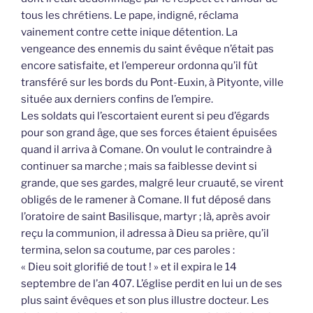
tous les chrétiens. Le pape, indigné, réclama
vainement contre cette inique détention. La
vengeance des ennemis du saint évêque n’était pas
encore satisfaite, et l’empereur ordonna qu’il fût
transféré sur les bords du Pont-Euxin, à Pityonte, ville
située aux derniers confins de l’empire.
Les soldats qui l’escortaient eurent si peu d’égards
pour son grand âge, que ses forces étaient épuisées
quand il arriva à Comane. On voulut le contraindre à
continuer sa marche ; mais sa faiblesse devint si
grande, que ses gardes, malgré leur cruauté, se virent
obligés de le ramener à Comane. Il fut déposé dans
l’oratoire de saint Basilisque, martyr ; là, après avoir
reçu la communion, il adressa à Dieu sa prière, qu’il
termina, selon sa coutume, par ces paroles :
« Dieu soit glorifié de tout ! » et il expira le 14
septembre de l’an 407. L’église perdit en lui un de ses
plus saint évêques et son plus illustre docteur. Les