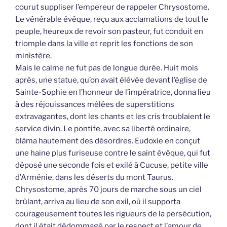
courut suppliser l’empereur de rappeler Chrysostome.
Le vénérable évêque, reçu aux acclamations de tout le
peuple, heureux de revoir son pasteur, fut conduit en
triomple dans la ville et reprit les fonctions de son
ministère.
Mais le calme ne fut pas de longue durée. Huit mois
après, une statue, qu’on avait élévée devant l’église de
Sainte-Sophie en l’honneur de l’impératrice, donna lieu
à des réjouissances mêlées de superstitions
extravagantes, dont les chants et les cris troublaient le
service divin. Le pontife, avec sa liberté ordinaire,
blâma hautement des désordres. Eudoxie en conçut
une haine plus furiseuse contre le saint évêque, qui fut
déposé une seconde fois et exilé à Cucuse, petite ville
d’Arménie, dans les déserts du mont Taurus.
Chrysostome, après 70 jours de marche sous un ciel
brûlant, arriva au lieu de son exil, où il supporta
courageusement toutes les rigueurs de la persécution,
dont il était dédommagé par le respect et l’amour de