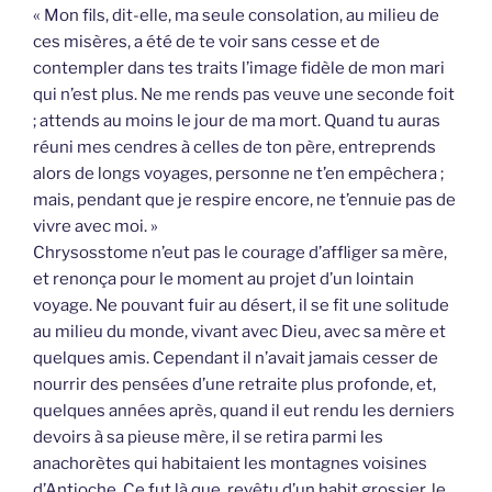
« Mon fils, dit-elle, ma seule consolation, au milieu de
ces misères, a été de te voir sans cesse et de
contempler dans tes traits l’image fidèle de mon mari
qui n’est plus. Ne me rends pas veuve une seconde foit
; attends au moins le jour de ma mort. Quand tu auras
réuni mes cendres à celles de ton père, entreprends
alors de longs voyages, personne ne t’en empêchera ;
mais, pendant que je respire encore, ne t’ennuie pas de
vivre avec moi. »
Chrysosstome n’eut pas le courage d’affliger sa mère,
et renonça pour le moment au projet d’un lointain
voyage. Ne pouvant fuir au désert, il se fit une solitude
au milieu du monde, vivant avec Dieu, avec sa mère et
quelques amis. Cependant il n’avait jamais cesser de
nourrir des pensées d’une retraite plus profonde, et,
quelques années après, quand il eut rendu les derniers
devoirs à sa pieuse mère, il se retira parmi les
anachorètes qui habitaient les montagnes voisines
d’Antioche. Ce fut là que, revêtu d’un habit grossier, le