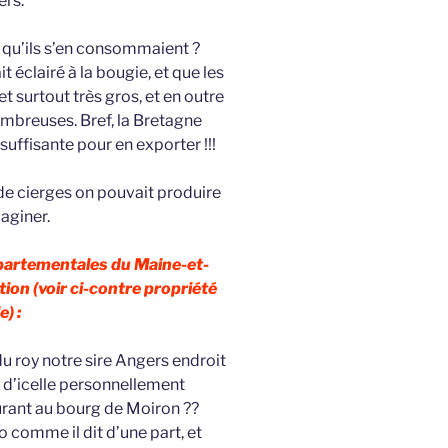
ers.
e qu’ils s’en consommaient ?
t éclairé à la bougie, et que les
et surtout très gros, et en outre
ombreuses. Bref, la Bretagne
suffisante pour en exporter !!!
de cierges on pouvait produire
aginer.
épartementales du Maine-et-
tion (voir ci-contre propriété
e) :
u roy notre sire Angers endroit
 d’icelle personnellement
urant au bourg de Moiron ??
 comme il dit d’une part, et