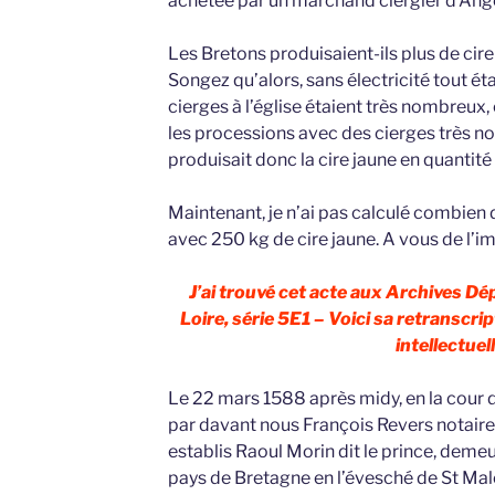
achetée par un marchand ciergier d’Ang
Les Bretons produisaient-ils plus de cir
Songez qu’alors, sans électricité tout étai
cierges à l’église étaient très nombreux, 
les processions avec des cierges très n
produisait donc la cire jaune en quantité 
Maintenant, je n’ai pas calculé combien 
avec 250 kg de cire jaune. A vous de l’im
J’ai trouvé cet acte aux Archives D
Loire, série 5E1 – Voici sa retranscrip
intellectuell
Le 22 mars 1588 après midy, en la cour d
par davant nous François Revers notaire
establis Raoul Morin dit le prince, deme
pays de Bretagne en l’évesché de St Malo