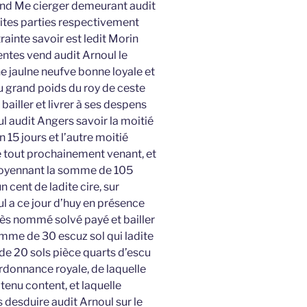
d Me cierger demeurant audit
ites parties respectivement
rainte savoir est ledit Morin
entes vend audit Arnoul le
e jaulne neufve bonne loyale et
u grand poids du roy de ceste
bailler et livrer à ses despens
l audit Angers savoir la moitié
n 15 jours et l’autre moitié
e tout prochainement venant, et
 moyennant la somme de 105
 cent de ladite cire, sur
l a ce jour d’huy en présence
rès nommé solvé payé et bailler
mme de 30 escuz sol qui ladite
de 20 sols pièce quarts d’escu
ordonnance royale, de laquelle
tenu content, et laquelle
desduire audit Arnoul sur le