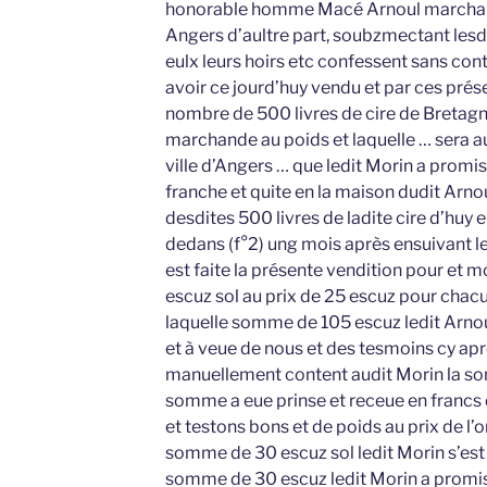
honorable homme Macé Arnoul marchan
Angers d’aultre part, soubzmectant lesd
eulx leurs hoirs etc confessent sans cont
avoir ce jourd’huy vendu et par ces prés
nombre de 500 livres de cire de Bretagn
marchande au poids et laquelle … sera a
ville d’Angers … que ledit Morin a promis 
franche et quite en la maison dudit Arnou
desdites 500 livres de ladite cire d’huy e
dedans (f°2) ung mois après ensuivant l
est faite la présente vendition pour et
escuz sol au prix de 25 escuz pour chacun
laquelle somme de 105 escuz ledit Arnou
et à veue de nous et des tesmoins cy ap
manuellement content audit Morin la so
somme a eue prinse et receue en francs 
et testons bons et de poids au prix de l’
somme de 30 escuz sol ledit Morin s’est 
somme de 30 escuz ledit Morin a promis 