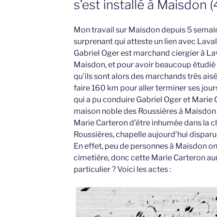
s’est installé à Maisdon 
Mon travail sur Maisdon depuis 5 semain
surprenant qui atteste un lien avec Laval,
Gabriel Oger est marchand ciergier à Lava
Maisdon, et pour avoir beaucoup étudié l
qu’ils sont alors des marchands très ais
faire 160 km pour aller terminer ses jours
qui a pu conduire Gabriel Oger et Marie 
maison noble des Roussières à Maisdon ?
Marie Carteron d’être inhumée dans la c
Roussières, chapelle aujourd’hui disparu
En effet, peu de personnes à Maisdon on
cimetière, donc cette Marie Carteron aura
particulier ? Voici les actes :