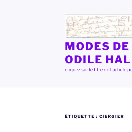
Aller
au
contenu
principal
MODES DE 
ODILE HA
cliquez sur le titre de l'articl
ÉTIQUETTE :
CIERGIER