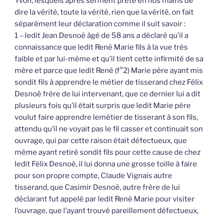
Yvon, lesquels après serment prêté en nos mains de
dire la vérité, toute la vérité, rien que la vérité, on fait
séparément leur déclaration comme il suit savoir :
1 – ledit Jean Desnoë âgé de 58 ans a déclaré qu’il a
connaissance que ledit René Marie fils à la vue très
faible et par lui-même et qu’il tient cette infirmité de sa
mère et parce que ledit René (f°2) Marie père ayant mis
sondit fils à apprendre le métier de tisserand chez Félix
Desnoë frère de lui intervenant, que ce dernier lui a dit
plusieurs fois qu’il était surpris que ledit Marie père
voulut faire apprendre lemétier de tisserant à son fils,
attendu qu’il ne voyait pas le fil casser et continuait son
ouvrage, qui par cette raison était défectueux, que
même ayant retiré sondit fils pour cette cause de chez
ledit Félix Desnoë, il lui donna une grosse toille à faire
pour son propre compte, Claude Vignais autre
tisserand, que Casimir Desnoë, autre frère de lui
déclarant fut appelé par ledit René Marie pour visiter
l’ouvrage, que l’ayant trouvé pareillement défectueux,