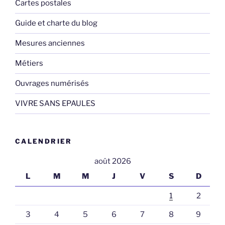
Cartes postales
Guide et charte du blog
Mesures anciennes
Métiers
Ouvrages numérisés
VIVRE SANS EPAULES
CALENDRIER
août 2026
L
M
M
J
V
S
D
1
2
3
4
5
6
7
8
9