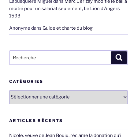
Labusquiere Miguel
dans
Marc Cerizay modifie le bail à
moitié pour un salariat seulement, Le Lion d’Angers
1593
Anonyme
dans
Guide et charte du blog
Recherche
Recher
pour
:
CATÉGORIES
Catégories
ARTICLES RÉCENTS
Nicole, veuve de Jean Bouju, réclame la donation qu’il