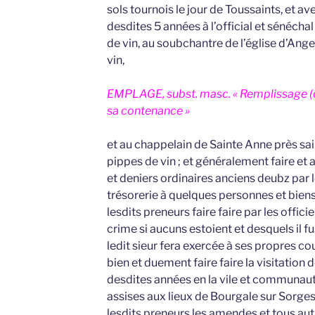
sols tournois le jour de Toussaints, et a
desdites 5 années à l’official et sénécha
de vin, au soubchantre de l’église d’Ang
vin,
EMPLAGE, subst. masc. « Remplissage (d’
sa contenance »
et au chappelain de Sainte Anne près sai
pippes de vin ; et généralement faire et
et deniers ordinaires anciens deubz par l
trésorerie à quelques personnes et biens 
lesdits preneurs faire faire par les offici
crime si aucuns estoient et desquels il fus
ledit sieur fera exercée à ses propres co
bien et duement faire faire la visitation
desdites années en la vile et communauté
assises aux lieux de Bourgale sur Sorges 
lesdits preneurs les amendes et tous au