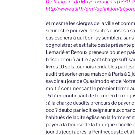
Dictionnaire du Moyen Français (1330-
http://www.atilf.fr/dmf/definition/trésore
et mesme les cierges de la ville et comm
sieur estre pourveu desdites choses à sa
cas eschera à qui bon luy semblera sans 
cognoistre ; et est faite ceste présente p
Lemarié et Renoux preneurs pour en paie
trésorier ou à autre ayant charge suffis
livres 10 sols tournois rendables par les
audit trésorier en sa maison à Paris à 2 jo
savoir au jour de Quasimodo et de Not
moitié commençant le premier terme au
1517 en continuant de terme en terme jus
; à la charge desdits preneurs de payer et 
ooz ? deubz par ledit seigneur aux chano
habitués de ladite église en la forme e
payer à la bourse de la fabrique d’icelle 
jour du jeudi après la Penthecouste et à