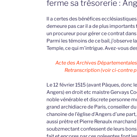
ferme sa trésorerie : An
Il a certes des bénéfices ecclésiastiques 
demeure pas car il a de plus importants t
un procureur pour gérer ce contrat dans 
Parmi les témoins de ce bail, j’observe l
Temple, ce qui m’intrigue. Avez-vous des
Acte des Archives Départementales 
Retranscription (voir ci-contre pr
Le 12 février 1515 (avant Pâques, donc le
Angers) en droit etc maistre Gervays Co
noble vénérable et discrete personne m
grand archidiacre de Paris, conseiller du 
chanoine de l’église d’Angers d’une part
aussi prêtre et Pierre Renaulx marchand
soubzmectant confessent de leurs bons 
fait et encores par ces présentes font l