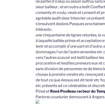
ne partie d’iceluy ou assoir aultruy sans
sieur bailleur ; et en outre a ledit Coeffa
consenty et voulu, veule et consent et pro
agréable audit sieur trésorier ce présent 
s’ensuivent dedans Pasques prochaineme
intérests ;
une cinquantaine de lignes raturées, la v
à laquelle baillée prinse et acceptation e
tenir et accomplir d’une part et d’autre, e
dommages l’un de l’autre amendes etc ob
vers l’autres scavoir est ledit bailleur le
procuration et lesdites preneurs eux et c
sans division de personnes ne de biens le
choses à prendre vendre etc renonçant a
de tout ce que dessus est dit tenir etc
etc présents ad ce vénérables et discre
Pinsé et
René Poulleau recteur du Temp
Partone cousturier demourant à Angers