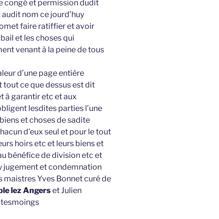
 le congé et permission dudit
rt audit nom ce jourd’huy
met faire ratiffier et avoir
bail et les choses qui
nt venant à la peine de tous
aleur d’une page entière
t tout ce que dessus est dit
t à garantir etc et aux
ligent lesdites parties l’une
s biens et choses de sadite
hacun d’eux seul et pour le tout
urs hoirs etc et leurs biens et
u bénéfice de division etc et
 foy jugement et condemnation
ts maistres Yves Bonnet curé de
le lez Angers
et Julien
 tesmoings