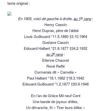
texte original :
er
En 1905, voici de gauche à droite,
au 1
rang
:
Henry Cassin
Henri Dupras, père de l’abbé
Louis Guillouard °11.5.1880 †2.10.1964
Gustave Cassin
Edouard Halbert °21.8.1877 †24.2.1932
e
au 2
rang
:
Etienne Chauvet
René Reffé
Cormerais dit « Camelia »
Paul Halbert °18.1.1882 †18.3.1942
Edouard Guillouard °1.2.1877 †20.9.1946
En l’an de Grâce Mil neuf Cent
Une bande de joyeux drilles,
Un dimanche, fit « Tirer leurs billes »