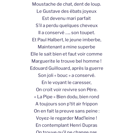
Moustache de chat, dent de loup.
Le Gustave des ébats joyeux
Est devenu mari parfait
S’il a perdu quelques cheveux
Il a conservé ….. son toupet.
Et Paul Halbert, le jeune imberbe,
Maintenant a mine superbe
Elle le sait bien et faut voir comme
Marguerite le trouve bel homme !
Edouard Guillouard, après la guerre
Son joli « bouc » a conservé.
En le voyant le caresser,
On croit voir revivre son Père.
« La Pipe » Bien dodu, bien rond
A toujours son p’tit air frippon
On en fait la preuve sans peine :
Voyez-le regarder Mad’leine !
En contemplant Henri Dupras
On trouve qu’il ne change pas