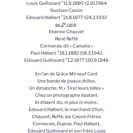
Louis Guillouard °11.5.1880 †2.10.1964
Gustave Cassin
Edouard Halbert °21.8.1877 †24.2.1932
e
au 2
rang
:
Etienne Chauvet
René Reffé
Cormerais dit « Camelia »
Paul Halbert °18.1.1882 †18.3.1942
Edouard Guillouard °1.2.1877 †20.9.1946
En l’an de Grâce Mil neuf Cent
Une bande de joyeux drilles,
Un dimanche, fit « Tirer leurs billes »
Chez un photographe épatant.
Ils étaient dix, ni plus ni moins ;
Edouard Halbert, le marchand d’foin,
Chauvet, Reffé, les Cassin Frères
Cormerais, Dupras, Paul Halbert,
Edouard Guillouard et son frère Louis