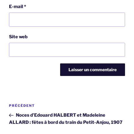
E-mail
*
Site web
Navigation
Article
PRÉCÉDENT
de
précédent
Noces d’Edouard HALBERT et Madeleine
l’article
ALLARD : fêtes à bord du train du Petit-Anjou, 1907