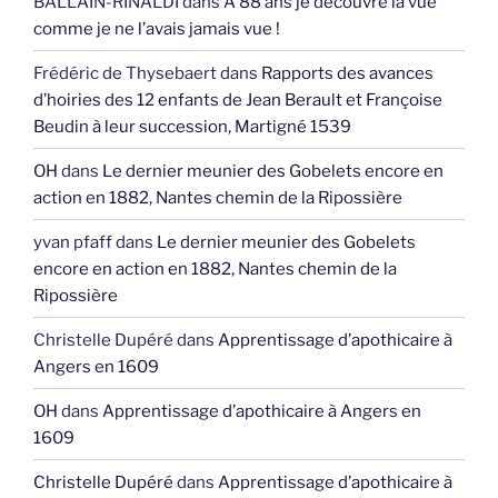
BALLAIN-RINALDI
dans
A 88 ans je découvre la vue
comme je ne l’avais jamais vue !
Frédéric de Thysebaert
dans
Rapports des avances
d’hoiries des 12 enfants de Jean Berault et Françoise
Beudin à leur succession, Martigné 1539
OH
dans
Le dernier meunier des Gobelets encore en
action en 1882, Nantes chemin de la Ripossière
yvan pfaff
dans
Le dernier meunier des Gobelets
encore en action en 1882, Nantes chemin de la
Ripossière
Christelle Dupéré
dans
Apprentissage d’apothicaire à
Angers en 1609
OH
dans
Apprentissage d’apothicaire à Angers en
1609
Christelle Dupéré
dans
Apprentissage d’apothicaire à