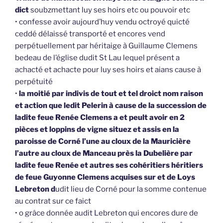
dict
soubzmettant luy ses hoirs etc ou pouvoir etc
• confesse avoir aujourd’huy vendu octroyé quicté
ceddé délaissé transporté et encores vend
perpétuellement par héritaige à Guillaume Clemens
bedeau de l’église dudit St Lau lequel présent a
achacté et achacte pour luy ses hoirs et aians cause à
perpétuité
•
la moitié par indivis de tout et tel droict nom raison
et action que ledit Pelerin à cause de la succession de
ladite feue Renée Clemens a et peult avoir en 2
pièces et loppins de vigne situez et assis en la
paroisse de Corné l’une au cloux de la Mauricière
l’autre au cloux de Manceau près la Dubelière par
ladite feue Renée et autres ses cohéritiers héritiers
de feue Guyonne Clemens acquises sur et de Loys
Lebreton d
udit lieu de Corné pour la somme contenue
au contrat sur ce faict
• o grâce donnée audit Lebreton qui encores dure de