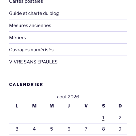
Cartes postales
Guide et charte du blog
Mesures anciennes
Métiers
Ouvrages numérisés
VIVRE SANS EPAULES
CALENDRIER
août 2026
L
M
M
J
V
S
D
1
2
3
4
5
6
7
8
9