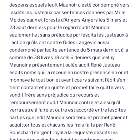
despens esquels ledit Maunoir a esté condempné vers
lesdits les Justeaux par sentences données par Mr le
Me des eaux et forests d’Angers Angers les 5 mars et
23 août derniers pour le regard dudit Maunoir
seulement et sans préjudice par lesdits les Justeaux à
l’action qu’ils ont contre Gilles Langevin aussi
condempné par ladite sentence du 5 mars dernier, à la
somme de 38 livres 18 sols 6 deniers que iceluy
Maunoir a présentement paiée audit René Justeau
esdits noms qui l’a receue en nostre présence en or et
monnaye le tout bon et ayant cours suivant l’édit s’en
tient contant et en quitte et promet faire quitte vers
sondit frère sans préjudice du recours et
remboursement dudit Maunoir contre et ainsi qu’il
verra estre à faire et outre est accordé entre lesdites
parties que ledit Maunoir sera tenu et promet paier et
acquitter tous et chacuns les frais faits par René
Bouschard sergent royal à la requeste desdits les
Justeaux en exécution desdites sentences tant