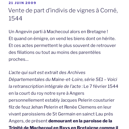
PUBLIÉ
21 JUIN 2009
LE
Vente de part d’indivis de vignes à Corné,
1544
Un Angevin parti à Machecoul alors en Bretagne !
Et quand on émigre, on vend les biens dont on hérite.
Et ces actes permettent le plus souvent de retrouver
des filiations ou tout au moins des parentèles
proches…
L’acte qui suit est extrait des Archives
Départementales du Maine-et-Loire, série 5E1 – Voici
la retranscription intégrale de l’acte
: Le 7 février 1544
en la court du roy notre syre à Angers
personnellement estably Jacques Pelerin cousturier
filz de feuz Jehan Pelerin et Renée Clemens en leur
vivant paroissiens de St Germain en sainct Lau près
Angers, de présent
demourant en la paroisse de la
Trinité de Machecoul en Rays en Bretaigne comme il