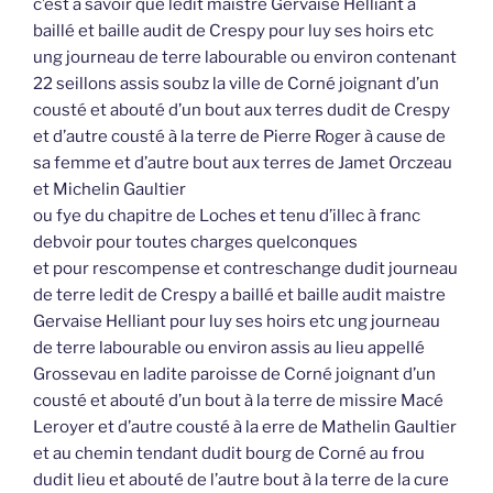
c’est à savoir que ledit maistre Gervaise Helliant a
baillé et baille audit de Crespy pour luy ses hoirs etc
ung journeau de terre labourable ou environ contenant
22 seillons assis soubz la ville de Corné joignant d’un
cousté et abouté d’un bout aux terres dudit de Crespy
et d’autre cousté à la terre de Pierre Roger à cause de
sa femme et d’autre bout aux terres de Jamet Orczeau
et Michelin Gaultier
ou fye du chapitre de Loches et tenu d’illec à franc
debvoir pour toutes charges quelconques
et pour rescompense et contreschange dudit journeau
de terre ledit de Crespy a baillé et baille audit maistre
Gervaise Helliant pour luy ses hoirs etc ung journeau
de terre labourable ou environ assis au lieu appellé
Grossevau en ladite paroisse de Corné joignant d’un
cousté et abouté d’un bout à la terre de missire Macé
Leroyer et d’autre cousté à la erre de Mathelin Gaultier
et au chemin tendant dudit bourg de Corné au frou
dudit lieu et abouté de l’autre bout à la terre de la cure