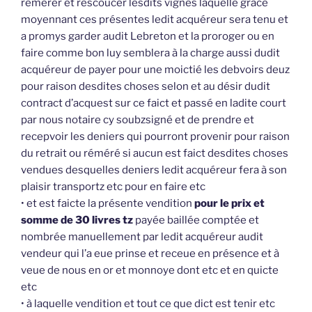
rémérer et rescoucer lesdits vignes laquelle grâce
moyennant ces présentes ledit acquéreur sera tenu et
a promys garder audit Lebreton et la proroger ou en
faire comme bon luy semblera à la charge aussi dudit
acquéreur de payer pour une moictié les debvoirs deuz
pour raison desdites choses selon et au désir dudit
contract d’acquest sur ce faict et passé en ladite court
par nous notaire cy soubzsigné et de prendre et
recepvoir les deniers qui pourront provenir pour raison
du retrait ou réméré si aucun est faict desdites choses
vendues desquelles deniers ledit acquéreur fera à son
plaisir transportz etc pour en faire etc
• et est faicte la présente vendition
pour le prix et
somme de 30 livres tz
payée baillée comptée et
nombrée manuellement par ledit acquéreur audit
vendeur qui l’a eue prinse et receue en présence et à
veue de nous en or et monnoye dont etc et en quicte
etc
• à laquelle vendition et tout ce que dict est tenir etc