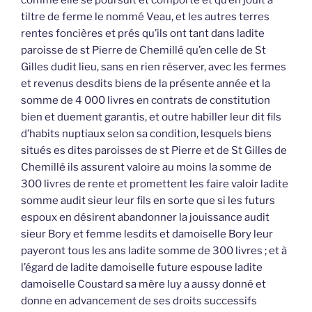
comme elle se poursuit et comporte et qu’en jouit à
tiltre de ferme le nommé Veau, et les autres terres
rentes foncières et prés qu’ils ont tant dans ladite
paroisse de st Pierre de Chemillé qu’en celle de St
Gilles dudit lieu, sans en rien réserver, avec les fermes
et revenus desdits biens de la présente année et la
somme de 4 000 livres en contrats de constitution
bien et duement garantis, et outre habiller leur dit fils
d’habits nuptiaux selon sa condition, lesquels biens
situés es dites paroisses de st Pierre et de St Gilles de
Chemillé ils assurent valoire au moins la somme de
300 livres de rente et promettent les faire valoir ladite
somme audit sieur leur fils en sorte que si les futurs
espoux en désirent abandonner la jouissance audit
sieur Bory et femme lesdits et damoiselle Bory leur
payeront tous les ans ladite somme de 300 livres ; et à
l’égard de ladite damoiselle future espouse ladite
damoiselle Coustard sa mère luy a aussy donné et
donne en advancement de ses droits successifs