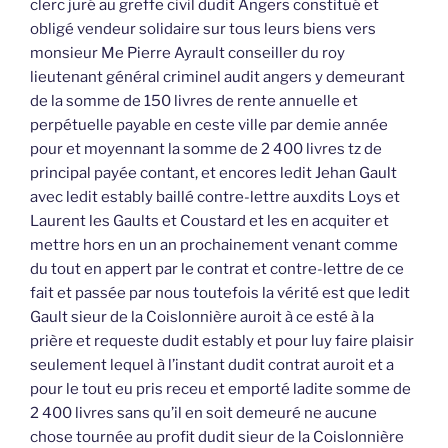
clerc juré au greffe civil dudit Angers constitué et
obligé vendeur solidaire sur tous leurs biens vers
monsieur Me Pierre Ayrault conseiller du roy
lieutenant général criminel audit angers y demeurant
de la somme de 150 livres de rente annuelle et
perpétuelle payable en ceste ville par demie année
pour et moyennant la somme de 2 400 livres tz de
principal payée contant, et encores ledit Jehan Gault
avec ledit estably baillé contre-lettre auxdits Loys et
Laurent les Gaults et Coustard et les en acquiter et
mettre hors en un an prochainement venant comme
du tout en appert par le contrat et contre-lettre de ce
fait et passée par nous toutefois la vérité est que ledit
Gault sieur de la Coislonnière auroit à ce esté à la
prière et requeste dudit estably et pour luy faire plaisir
seulement lequel à l’instant dudit contrat auroit et a
pour le tout eu pris receu et emporté ladite somme de
2 400 livres sans qu’il en soit demeuré ne aucune
chose tournée au profit dudit sieur de la Coislonnière