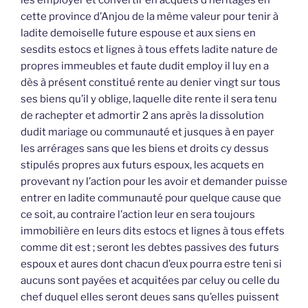
les employer et convertir en acquets d’héritages en
cette province d’Anjou de la même valeur pour tenir à
ladite demoiselle future espouse et aux siens en
sesdits estocs et lignes à tous effets ladite nature de
propres immeubles et faute dudit employ il luy en a
dès à présent constitué rente au denier vingt sur tous
ses biens qu’il y oblige, laquelle dite rente il sera tenu
de rachepter et admortir 2 ans après la dissolution
dudit mariage ou communauté et jusques à en payer
les arrérages sans que les biens et droits cy dessus
stipulés propres aux futurs espoux, les acquets en
provevant ny l’action pour les avoir et demander puisse
entrer en ladite communauté pour quelque cause que
ce soit, au contraire l’action leur en sera toujours
immobilière en leurs dits estocs et lignes à tous effets
comme dit est ; seront les debtes passives des futurs
espoux et aures dont chacun d’eux pourra estre teni si
aucuns sont payées et acquitées par celuy ou celle du
chef duquel elles seront deues sans qu’elles puissent