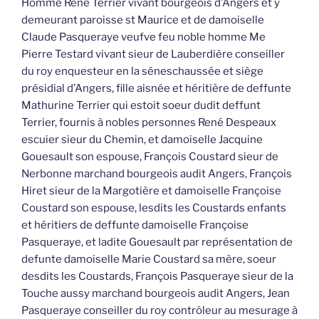
Homme René Terrier vivant bourgeois d’Angers et y
demeurant paroisse st Maurice et de damoiselle
Claude Pasqueraye veufve feu noble homme Me
Pierre Testard vivant sieur de Lauberdière conseiller
du roy enquesteur en la séneschaussée et siège
présidial d’Angers, fille aisnée et héritière de deffunte
Mathurine Terrier qui estoit soeur dudit deffunt
Terrier, fournis à nobles personnes René Despeaux
escuier sieur du Chemin, et damoiselle Jacquine
Gouesault son espouse, François Coustard sieur de
Nerbonne marchand bourgeois audit Angers, François
Hiret sieur de la Margotière et damoiselle Françoise
Coustard son espouse, lesdits les Coustards enfants
et héritiers de deffunte damoiselle Françoise
Pasqueraye, et ladite Gouesault par représentation de
defunte damoiselle Marie Coustard sa mère, soeur
desdits les Coustards, François Pasqueraye sieur de la
Touche aussy marchand bourgeois audit Angers, Jean
Pasqueraye conseiller du roy contrôleur au mesurage à