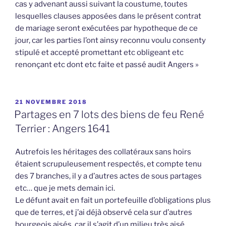
cas y advenant aussi suivant la coustume, toutes
lesquelles clauses apposées dans le présent contrat
de mariage seront exécutées par hypotheque de ce
jour, car les parties l’ont ainsy reconnu voulu consenty
stipulé et accepté promettant etc obligeant etc
renonçant etc dont etc faite et passé audit Angers »
PUBLIÉ
21 NOVEMBRE 2018
LE
Partages en 7 lots des biens de feu René
Terrier : Angers 1641
Autrefois les héritages des collatéraux sans hoirs
étaient scrupuleusement respectés, et compte tenu
des 7 branches, il y a d’autres actes de sous partages
etc… que je mets demain ici.
Le défunt avait en fait un portefeuille d’obligations plus
que de terres, et j’ai déjà observé cela sur d’autres
bourgeois aisés, car il s’agit d’un milieu très aisé.