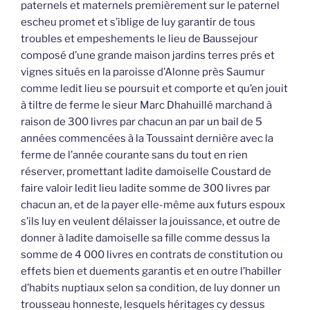
paternels et maternels premièrement sur le paternel
escheu promet et s’iblige de luy garantir de tous
troubles et empeshements le lieu de Baussejour
composé d’une grande maison jardins terres prés et
vignes situés en la paroisse d’Alonne près Saumur
comme ledit lieu se poursuit et comporte et qu’en jouit
à tiltre de ferme le sieur Marc Dhahuillé marchand à
raison de 300 livres par chacun an par un bail de 5
années commencées à la Toussaint dernière avec la
ferme de l’année courante sans du tout en rien
réserver, promettant ladite damoiselle Coustard de
faire valoir ledit lieu ladite somme de 300 livres par
chacun an, et de la payer elle-même aux futurs espoux
s’ils luy en veulent délaisser la jouissance, et outre de
donner à ladite damoiselle sa fille comme dessus la
somme de 4 000 livres en contrats de constitution ou
effets bien et duements garantis et en outre l’habiller
d’habits nuptiaux selon sa condition, de luy donner un
trousseau honneste, lesquels héritages cy dessus