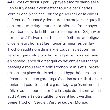
441 livres cy dessus par luy payée à ladite damoiselle
Lanier luy a esté à cest effect fournie par Charles
Verdier escuyer Sr de Lorière gouverner de la ville et
château de Pouancé y demeurant au moyen de quoy il
consent que iceluy sieur de Lormière se fasse payer
des créanciers de ladite rente à compter du 23 janvier
dernier et à l’advenir par tous les débiteurs et obligez
d’icelle leurs hoirs et bien tenants mesmes par luy
Trochon audit nom de mary le tout ainsy et comme il
verra et que iceluy Trochon eust peu et pourrait faire
en conséquence dudit acquit cy devant, et en tant qu
besoing est ou seroit ledit Trochon l’a mis et subrogé
en son lieu place droits actions et hypothèques sans
néanmoisn aulcun garantage éviction ne restitution de
deniers et pour tout autre garantage a présentement
délivré audit sieur de Lorière la copie dudit contrat fait
audit Angers à notre tablier présent ledit Verdier.
Signé Trochon, Verdier, Verdier (autre), Moreau