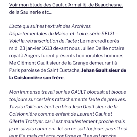
Voir mon étude des Gault d’Armaillé, de Beauchesne,
de la Saulnerie etc…
L’acte qui suit est extrait des Archives
Départementales du Maine-et-Loire, série 5E121 –
Voici la retranscription de l’acte
: Le mercredi après
midi 23 janvier 1613 devant nous Jullien Deille notaire
royal à Angers furent présents honnorables hommes
Me Clément Gault sieur de la Grange demeurant à
Paris paroisse de Saint Eustache,
Jehan Gault sieur de
la Coislonnière son frère
,
Mon immense travail sur les GAULT bloquait et bloque
toujours sur certains rattachements faute de preuves.
J’avais d’ailleurs écrit en bleu Jean Gault sieur de la
Coislonnière comme enfant de Laurent Gault et
Gilette Trottyer, car il est manifestement proche mais
je ne savais comment. Ici, on ne sait toujours pas s’il est
leur fils, mais cet acte confirme qu’il en est proche