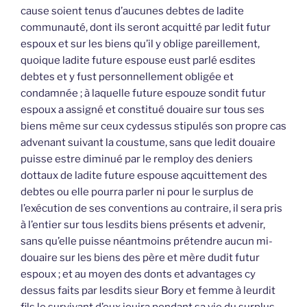
cause soient tenus d’aucunes debtes de ladite
communauté, dont ils seront acquitté par ledit futur
espoux et sur les biens qu’il y oblige pareillement,
quoique ladite future espouse eust parlé esdites
debtes et y fust personnellement obligée et
condamnée ; à laquelle future espouze sondit futur
espoux a assigné et constitué douaire sur tous ses
biens même sur ceux cydessus stipulés son propre cas
advenant suivant la coustume, sans que ledit douaire
puisse estre diminué par le remploy des deniers
dottaux de ladite future espouse aqcuittement des
debtes ou elle pourra parler ni pour le surplus de
l’exécution de ses conventions au contraire, il sera pris
à l’entier sur tous lesdits biens présents et advenir,
sans qu’elle puisse néantmoins prétendre aucun mi-
douaire sur les biens des père et mère dudit futur
espoux ; et au moyen des donts et advantages cy
dessus faits par lesdits sieur Bory et femme à leurdit