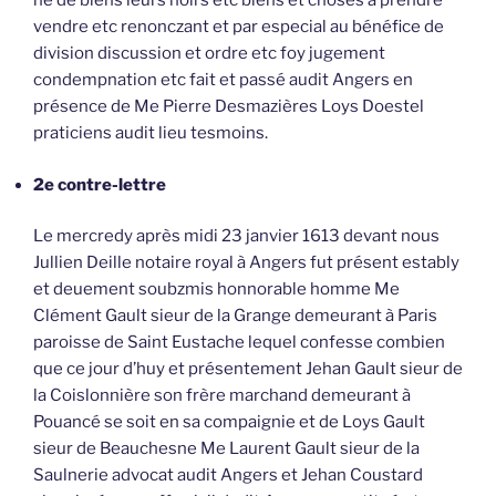
ne de biens leurs hoirs etc biens et choses à prendre
vendre etc renonczant et par especial au bénéfice de
division discussion et ordre etc foy jugement
condempnation etc fait et passé audit Angers en
présence de Me Pierre Desmazières Loys Doestel
praticiens audit lieu tesmoins.
2e contre-lettre
Le mercredy après midi 23 janvier 1613 devant nous
Jullien Deille notaire royal à Angers fut présent estably
et deuement soubzmis honnorable homme Me
Clément Gault sieur de la Grange demeurant à Paris
paroisse de Saint Eustache lequel confesse combien
que ce jour d’huy et présentement Jehan Gault sieur de
la Coislonnière son frère marchand demeurant à
Pouancé se soit en sa compaignie et de Loys Gault
sieur de Beauchesne Me Laurent Gault sieur de la
Saulnerie advocat audit Angers et Jehan Coustard