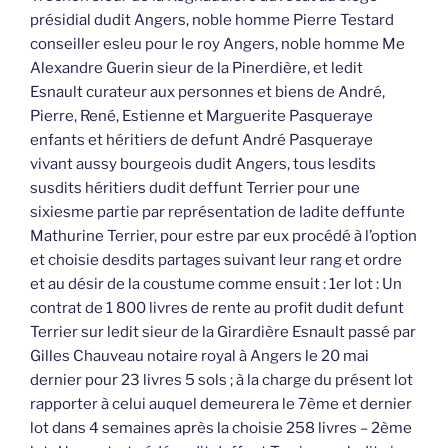
présidial dudit Angers, noble homme Pierre Testard
conseiller esleu pour le roy Angers, noble homme Me
Alexandre Guerin sieur de la Pinerdière, et ledit
Esnault curateur aux personnes et biens de André,
Pierre, René, Estienne et Marguerite Pasqueraye
enfants et héritiers de defunt André Pasqueraye
vivant aussy bourgeois dudit Angers, tous lesdits
susdits héritiers dudit deffunt Terrier pour une
sixiesme partie par représentation de ladite deffunte
Mathurine Terrier, pour estre par eux procédé à l’option
et choisie desdits partages suivant leur rang et ordre
et au désir de la coustume comme ensuit : 1er lot : Un
contrat de 1 800 livres de rente au profit dudit defunt
Terrier sur ledit sieur de la Girardière Esnault passé par
Gilles Chauveau notaire royal à Angers le 20 mai
dernier pour 23 livres 5 sols ; à la charge du présent lot
rapporter à celui auquel demeurera le 7ème et dernier
lot dans 4 semaines après la choisie 258 livres – 2ème