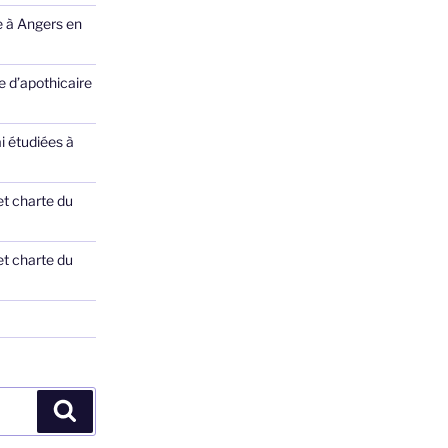
e à Angers en
 d’apothicaire
ai étudiées à
et charte du
et charte du
Recherche