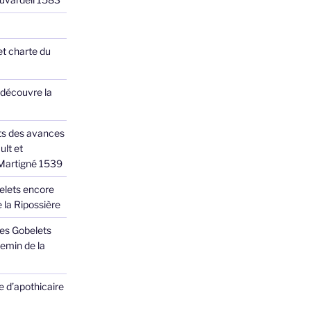
et charte du
 découvre la
ts des avances
ult et
 Martigné 1539
elets encore
 la Ripossière
des Gobelets
emin de la
 d’apothicaire