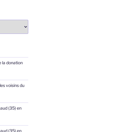
 la donation
les voisins du
haud (35) en
haud (35) en