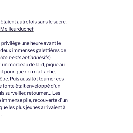
aient autrefois sans le sucre.
te Meilleurduchef
e privilège une heure avant le
où deux immenses galettières de
evêtements antiadhésifs
)
r un morceau de lard, piqué au
t pour que rien n’attache,
êpe. Puis aussitôt tourner ces
 fonte était enveloppé d’un
uis surveiller, retourner… Les
e immense pile, recouverte d’un
sque les plus jeunes arrivaient à
.