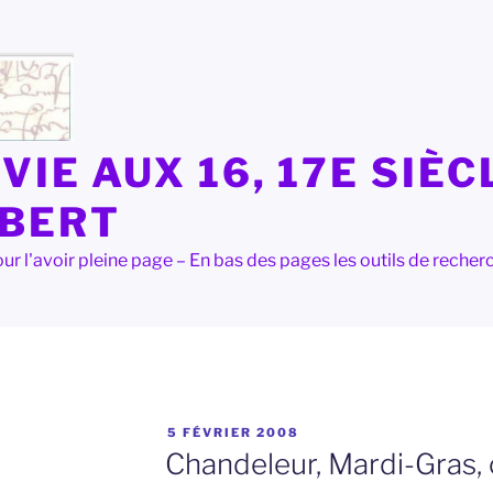
VIE AUX 16, 17E SIÈC
LBERT
e pour l'avoir pleine page – En bas des pages les outils de rec
PUBLIÉ
5 FÉVRIER 2008
LE
Chandeleur, Mardi-Gras,