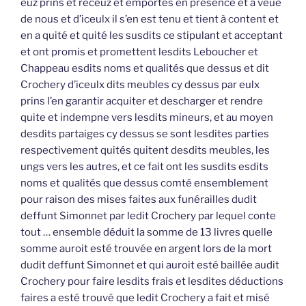
euz prins et receuz et emportés en présence et à veue
de nous et d’iceulx il s’en est tenu et tient à content et
en a quité et quité les susdits ce stipulant et acceptant
et ont promis et promettent lesdits Leboucher et
Chappeau esdits noms et qualités que dessus et dit
Crochery d’iceulx dits meubles cy dessus par eulx
prins l’en garantir acquiter et descharger et rendre
quite et indempne vers lesdits mineurs, et au moyen
desdits partaiges cy dessus se sont lesdites parties
respectivement quités quitent desdits meubles, les
ungs vers les autres, et ce fait ont les susdits esdits
noms et qualités que dessus comté ensemblement
pour raison des mises faites aux funérailles dudit
deffunt Simonnet par ledit Crochery par lequel conte
tout … ensemble déduit la somme de 13 livres quelle
somme auroit esté trouvée en argent lors de la mort
dudit deffunt Simonnet et qui auroit esté baillée audit
Crochery pour faire lesdits frais et lesdites déductions
faires a esté trouvé que ledit Crochery a fait et misé