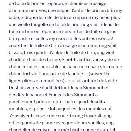
de toile de brin en réparon, 3 chemises à usaige
d’homme neufves, une nappe d’autel de brin en brin my
usée, 3 draps de toile de brin en réparon my usés, plus
une vieille tougelle de toile de brin, ung vieil rideau de
toile de brin en réparon, 5 serviettes de toile de gros
brin partie d’icelles my usées et les autres usées, 2
coueffes de toile de brin à usaige d’homme, ung vieil
bissac, trois quarts d’aulne de toile de brin, ung vieil
charlit de bois de chesne, 3 petits coffres aussy de de
chêne mi usés, une table, un banc, une chaire, le tout de
chêne fort vieil, une paire de landiers …(suivent 5
lignes pliées et emmêlées) … se faisant fort de ladite
Desbois veufve dudit deffunt Jehan Simonnet et
desdits Jehanne et François les Simonnet a
pareillement prins et opté l’autre quart desdits
meubles, et prins le lot auquel est les meubles qui
s’ensuivent scavoir une couette ung traverslit ung
oriller garnis de plume avecques leurs souilles, ung
chandelier de cuivre, une méchante nappe d’autel, 4