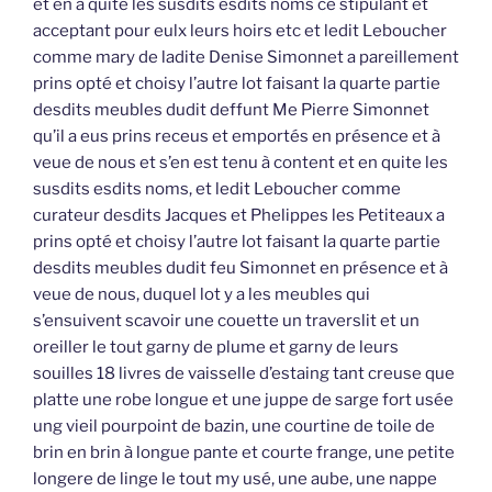
et en a quité les susdits esdits noms ce stipulant et
acceptant pour eulx leurs hoirs etc et ledit Leboucher
comme mary de ladite Denise Simonnet a pareillement
prins opté et choisy l’autre lot faisant la quarte partie
desdits meubles dudit deffunt Me Pierre Simonnet
qu’il a eus prins receus et emportés en présence et à
veue de nous et s’en est tenu à content et en quite les
susdits esdits noms, et ledit Leboucher comme
curateur desdits Jacques et Phelippes les Petiteaux a
prins opté et choisy l’autre lot faisant la quarte partie
desdits meubles dudit feu Simonnet en présence et à
veue de nous, duquel lot y a les meubles qui
s’ensuivent scavoir une couette un traverslit et un
oreiller le tout garny de plume et garny de leurs
souilles 18 livres de vaisselle d’estaing tant creuse que
platte une robe longue et une juppe de sarge fort usée
ung vieil pourpoint de bazin, une courtine de toile de
brin en brin à longue pante et courte frange, une petite
longere de linge le tout my usé, une aube, une nappe