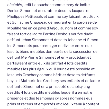
décédés, ledit Leboucher comme mary de ladite
Denise Simonnet et curateur desdits Jacques et
Phelippes Petiteaulx et comme soy faisant fort d’eulx
et Guillaume Chappeau demeurant en la paroisse de
Mouliherne en ce pays d’Anjou au nom et comme soy
faisant fort de ladite Perrine Desbois veufve dudit
deffunt Jehan Simonnet et desdits Jehanne et Simon
les Simonnets pour partaiger et diviser entre eulx
lesdits biens meubles demeurés de la succession de
deffunt Me Pierre Simonnet et en y procédant et
partaigeant entre eulx ils ont fait 4 lots desdits
meubles les plus égaulx qu’il leur a esté possible et
lesquels Crochery comme héritier desdits deffunts
Loys et Mathurin les Crochery ses enfants et de ladite
deffunte Simonnet en a prins opté et choisy ung
desdits 4 lots desdits meubles lequel il a en notre
présence et des tesmoings cy après nommés eus
prins et receus et emportés et d’iceulx tenu à content