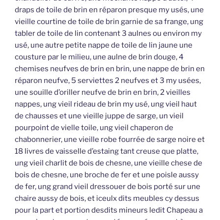
draps de toile de brin en réparon presque my usés, une
vieille courtine de toile de brin garnie de sa frange, ung
tabler de toile de lin contenant 3 aulnes ou environ my
usé, une autre petite nappe de toile de lin jaune une
cousture par le milieu, une aulne de brin douge, 4
chemises neufves de brin en brin, une nappe de brin en
réparon neufve, 5 serviettes 2 neufves et 3 my usées,
une souille d’oriller neufve de brin en brin, 2 vieilles
nappes, ung vieil rideau de brin my usé, ung vieil haut
de chausses et une vieille juppe de sarge, un vieil
pourpoint de vielle toile, ung vieil chaperon de
chabonnerier, une vieille robe fourrée de sarge noire et
18 livres de vaisselle d’estaing tant creuse que platte,
ung vieil charlit de bois de chesne, une vieille chese de
bois de chesne, une broche de fer et une poisle aussy
de fer, ung grand vieil dressouer de bois porté sur une
chaire aussy de bois, et iceulx dits meubles cy dessus
pour la part et portion desdits mineurs ledit Chapeau a