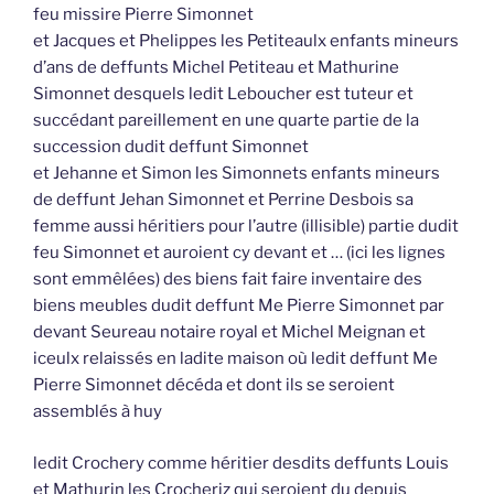
feu missire Pierre Simonnet
et Jacques et Phelippes les Petiteaulx enfants mineurs
d’ans de deffunts Michel Petiteau et Mathurine
Simonnet desquels ledit Leboucher est tuteur et
succédant pareillement en une quarte partie de la
succession dudit deffunt Simonnet
et Jehanne et Simon les Simonnets enfants mineurs
de deffunt Jehan Simonnet et Perrine Desbois sa
femme aussi héritiers pour l’autre (illisible) partie dudit
feu Simonnet et auroient cy devant et … (ici les lignes
sont emmêlées) des biens fait faire inventaire des
biens meubles dudit deffunt Me Pierre Simonnet par
devant Seureau notaire royal et Michel Meignan et
iceulx relaissés en ladite maison où ledit deffunt Me
Pierre Simonnet décéda et dont ils se seroient
assemblés à huy
ledit Crochery comme héritier desdits deffunts Louis
et Mathurin les Crocheriz qui seroient du depuis