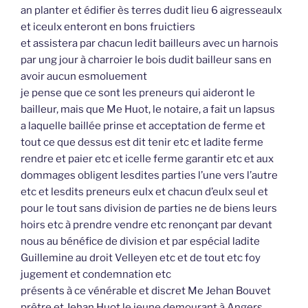
an planter et édifier ès terres dudit lieu 6 aigresseaulx
et iceulx enteront en bons fruictiers
et assistera par chacun ledit bailleurs avec un harnois
par ung jour à charroier le bois dudit bailleur sans en
avoir aucun esmoluement
je pense que ce sont les preneurs qui aideront le
bailleur, mais que Me Huot, le notaire, a fait un lapsus
a laquelle baillée prinse et acceptation de ferme et
tout ce que dessus est dit tenir etc et ladite ferme
rendre et paier etc et icelle ferme garantir etc et aux
dommages obligent lesdites parties l’une vers l’autre
etc et lesdits preneurs eulx et chacun d’eulx seul et
pour le tout sans division de parties ne de biens leurs
hoirs etc à prendre vendre etc renonçant par devant
nous au bénéfice de division et par espécial ladite
Guillemine au droit Velleyen etc et de tout etc foy
jugement et condemnation etc
présents à ce vénérable et discret Me Jehan Bouvet
prêtre et Jehan Huot le jeune demourant à Angers