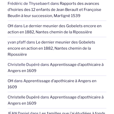
Frédéric de Thysebaert
dans
Rapports des avances
d’hoiries des 12 enfants de Jean Berault et Françoise
Beudin à leur succession, Martigné 1539
OH
dans
Le dernier meunier des Gobelets encore en
action en 1882, Nantes chemin de la Ripossière
yvan pfaff
dans
Le dernier meunier des Gobelets
encore en action en 1882, Nantes chemin de la
Ripossière
Christelle Dupéré
dans
Apprentissage d’apothicaire à
Angers en 1609
OH
dans
Apprentissage d’apothicaire à Angers en
1609
Christelle Dupéré
dans
Apprentissage d’apothicaire à
Angers en 1609
JEAN Daniel
dans
Les familles que j’ai étudiées à fonds