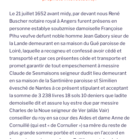
Le 21 juillet 1652 avant midy, par devant nous René
Buscher notaire royal à Angers furent présens en
personne establye soubzmise damoiselle Françoise
Pihu veufve defunt noble homme Jean Gabory sieur de
la Lande demeurant en sa maison du Gué paroisse de
Loiré, laquelle a recogneu et confessé avoir cédé et
transporté et par ces présentes cède et transporte et
promet garantir de tout empeschement à messire
Claude de Sesmaisons seigneur dudit lieu demeurant
en sa maison de la Santinière paroisse st Similien
évesché de Nantes à ce présent stipulant et acceptant
la somme de 3 238 livres 18 sols 10 deniers que ladite
demoiselle dit et assure luy estre due par messire
Charles de la Noue seigneur de Ver (aliàs Vair)
conseiller du roy en sa cour des Aides et dame Anne de
Cornuillé (qui est « de Cornulier ») sa mère du reste de
plus grande somme portée et contenu en l’accord en