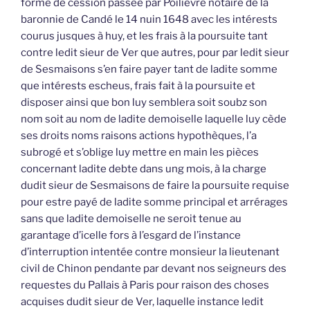
forme de cession passée par Poilièvre notaire de la
baronnie de Candé le 14 nuin 1648 avec les intérests
courus jusques à huy, et les frais à la poursuite tant
contre ledit sieur de Ver que autres, pour par ledit sieur
de Sesmaisons s’en faire payer tant de ladite somme
que intérests escheus, frais fait à la poursuite et
disposer ainsi que bon luy semblera soit soubz son
nom soit au nom de ladite demoiselle laquelle luy cède
ses droits noms raisons actions hypothèques, l’a
subrogé et s’oblige luy mettre en main les pièces
concernant ladite debte dans ung mois, à la charge
dudit sieur de Sesmaisons de faire la poursuite requise
pour estre payé de ladite somme principal et arrérages
sans que ladite demoiselle ne seroit tenue au
garantage d’icelle fors à l’esgard de l’instance
d’interruption intentée contre monsieur la lieutenant
civil de Chinon pendante par devant nos seigneurs des
requestes du Pallais à Paris pour raison des choses
acquises dudit sieur de Ver, laquelle instance ledit