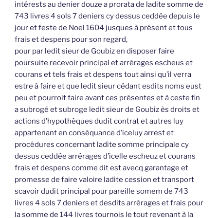
intérests au denier douze a prorata de ladite somme de
743 livres 4 sols 7 deniers cy dessus ceddée depuis le
jour et feste de Noel 1604 jusques à présent et tous
frais et despens pour son regard,
pour par ledit sieur de Goubiz en disposer faire
poursuite recevoir principal et arrérages escheus et
courans et tels frais et despens tout ainsi qu’il verra
estre à faire et que ledit sieur cédant esdits noms eust
peu et pourroit faire avant ces présentes et à ceste fin
a subrogé et subroge ledit sieur de Goubiz ès droits et
actions d’hypothèques dudit contrat et autres luy
appartenant en conséquance d’iceluy arrest et
procédures concernant ladite somme principale cy
dessus ceddée arrérages d’icelle escheuz et courans
frais et despens comme dit est avecq garantage et
promesse de faire valoire ladite cession et transport
scavoir dudit principal pour pareille somem de 743
livres 4 sols 7 deniers et desdits arrérages et frais pour
la somme de 144 livres tournois le tout revenant à la