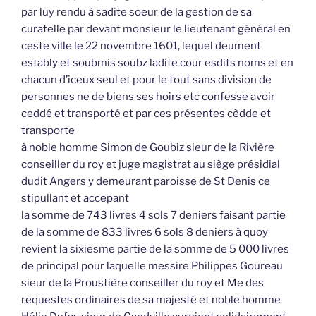
par luy rendu à sadite soeur de la gestion de sa
curatelle par devant monsieur le lieutenant général en
ceste ville le 22 novembre 1601, lequel deument
estably et soubmis soubz ladite cour esdits noms et en
chacun d’iceux seul et pour le tout sans division de
personnes ne de biens ses hoirs etc confesse avoir
ceddé et transporté et par ces présentes cèdde et
transporte
à noble homme Simon de Goubiz sieur de la Rivière
conseiller du roy et juge magistrat au siège présidial
dudit Angers y demeurant paroisse de St Denis ce
stipullant et accepant
la somme de 743 livres 4 sols 7 deniers faisant partie
de la somme de 833 livres 6 sols 8 deniers à quoy
revient la sixiesme partie de la somme de 5 000 livres
de principal pour laquelle messire Philippes Goureau
sieur de la Proustière conseiller du roy et Me des
requestes ordinaires de sa majesté et noble homme