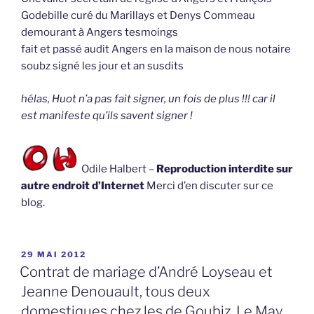
Godebille curé du Marillays et Denys Commeau
demourant à Angers tesmoings
fait et passé audit Angers en la maison de nous notaire
soubz signé les jour et an susdits
hélas, Huot n’a pas fait signer, un fois de plus !!! car il
est manifeste qu’ils savent signer !
Odile Halbert –
Reproduction interdite sur
autre endroit d’Internet
Merci d’en discuter sur ce
blog.
PUBLIÉ
29 MAI 2012
LE
Contrat de mariage d’André Loyseau et
Jeanne Denouault, tous deux
domestiques chez les de Goubiz, Le May