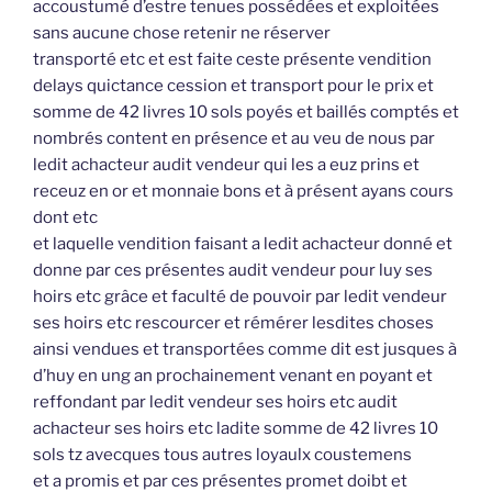
accoustumé d’estre tenues possédées et exploitées
sans aucune chose retenir ne réserver
transporté etc et est faite ceste présente vendition
delays quictance cession et transport pour le prix et
somme de 42 livres 10 sols poyés et baillés comptés et
nombrés content en présence et au veu de nous par
ledit achacteur audit vendeur qui les a euz prins et
receuz en or et monnaie bons et à présent ayans cours
dont etc
et laquelle vendition faisant a ledit achacteur donné et
donne par ces présentes audit vendeur pour luy ses
hoirs etc grâce et faculté de pouvoir par ledit vendeur
ses hoirs etc rescourcer et rémérer lesdites choses
ainsi vendues et transportées comme dit est jusques à
d’huy en ung an prochainement venant en poyant et
reffondant par ledit vendeur ses hoirs etc audit
achacteur ses hoirs etc ladite somme de 42 livres 10
sols tz avecques tous autres loyaulx coustemens
et a promis et par ces présentes promet doibt et