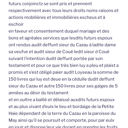
futurs conjoinctz se sont pris et prennent
respectivement avec tous leurs droits noms raisons et
actions mobilières et immobilières escheus et à
eschoir
en faveur et consentement duquel mariage et des
bons et agréales services que lesdits futurs espoux
ont rendus audit deffunt sieur du Cazau à ladite dame
sa veufve et audit sieur de Coué ledit sieur d Coué
suivant l’intention dudit deffunt portée par son
testament et pour ce que très bien luy a pleu et plaist a
promis et s’est obligé paier audit Loyseau la somme de
150 livres qui luy est deue en la cédulle dudit deffunt
sieur du Cazau et autre 150 livres pour ses gaiges de 5
années au désir du testament
et en oultre a baillé et délaissé auxdits futurs espoux
et au plus vivant d’eulx le lieu et bordaige de la Petite
Haie dépendant de la terre du Cazau en la paroisse du
May ainsi qu’il se poursuit et comporte, pour par eulx
en jouir et dispose leur vie durant en prendre les fruits