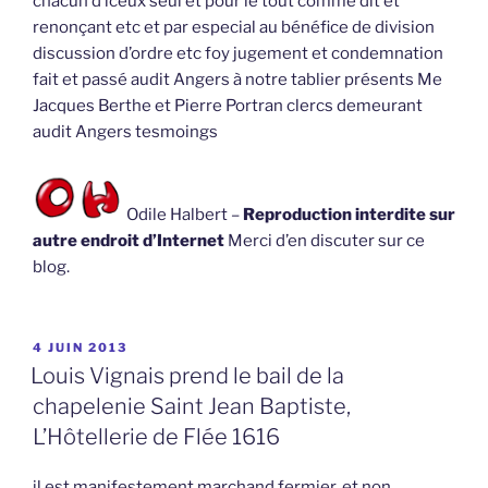
chacun d’iceux seul et pour le tout comme dit et
renonçant etc et par especial au bénéfice de division
discussion d’ordre etc foy jugement et condemnation
fait et passé audit Angers à notre tablier présents Me
Jacques Berthe et Pierre Portran clercs demeurant
audit Angers tesmoings
Odile Halbert –
Reproduction interdite sur
autre endroit d’Internet
Merci d’en discuter sur ce
blog.
PUBLIÉ
4 JUIN 2013
LE
Louis Vignais prend le bail de la
chapelenie Saint Jean Baptiste,
L’Hôtellerie de Flée 1616
il est manifestement marchand fermier, et non