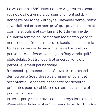
Le 29 octobre 1549 (Huot notaire Angers) en la cour du
roy notre sire à Angers personnellement estably
honneste personne Anthoyne Chevallier demourant à
Jevardeil tant en son nom privé que pour et au nom et
comme stipulant et soy faisant fort de Perrine de
Goubiz sa femme soubzmectant ledit estably esdits
noms et qualités et en chacun d’iceulx seul et pour le
tout sans division de personne ne de biens etc ou
pouvoir etc confesse avoir aujourd’huy vendu quité
cédé délaissé et transporé et encores vend etc
perpétuellement par héritaige
à honneste personne Jehan Souvestre marchand
demourant à Soeurdres à ce présent stipulant et
acceptant qui a achacté et achacte par desdites
présentes pour luy et Macée sa femme absente et
pour leurs hoirs
la tierce partye par indivis dont les troys font le tout
d’une pièce de terre et pré nommée le pré Berton sise