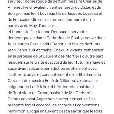
serviteur domestique de deffunt messire Charles de
Villeneufve chevalier vivant seigneur du Cazau et du
Boisgrolleau ledit Loyseau fils de Jacques Loyseau et
de Françoise Girardin sa femme demeurant en la
paroisse du May d’une part,
et honneste fille Jeanne Denouault servante
domestique de dame Catherine de Goubyz veuve dudit
feu sieur du Cazau ladite Denouault fille de deffunts
Jean Denouault et Ysabel Chevrue vivants demeurant
en la paroisse de St Laurent des Mortiers d’autre part
lesquels sur le traité et accord de leur futur mariage et
auparavant aulcune bénédiction nuptiale ont avec
l’authorité advis et consentement de ladite dame du
Cazau et de messire René de Villeneufve chevalier
seigneur de Loué frère et héritier principal dudit
deffunt sieur du Cazau, assisté de Me Christofle
Camus advocat Anger son curateur en cause à ce
présents fait et accordé les accords et conventions
matrimoniaux qui ensuivent c’est à savoir que lesdits