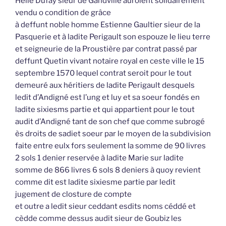
Hélie Dufay sieur de Gandville auroient solidairement
vendu o condition de grâce
à deffunt noble homme Estienne Gaultier sieur de la
Pasquerie et à ladite Perigault son espouze le lieu terre
et seigneurie de la Proustière par contrat passé par
deffunt Quetin vivant notaire royal en ceste ville le 15
septembre 1570 lequel contrat seroit pour le tout
demeuré aux héritiers de ladite Perigault desquels
ledit d’Andigné est l’ung et luy et sa soeur fondés en
ladite sixiesms partie et qui appartient pour le tout
audit d’Andigné tant de son chef que comme subrogé
ès droits de sadiet soeur par le moyen de la subdivision
faite entre eulx fors seulement la somme de 90 livres
2 sols 1 denier reservée à ladite Marie sur ladite
somme de 866 livres 6 sols 8 deniers à quoy revient
comme dit est ladite sixiesme partie par ledit
jugement de closture de compte
et outre a ledit sieur ceddant esdits noms céddé et
cèdde comme dessus audit sieur de Goubiz les