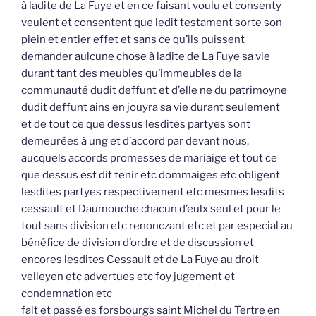
à ladite de La Fuye et en ce faisant voulu et consenty
veulent et consentent que ledit testament sorte son
plein et entier effet et sans ce qu’ils puissent
demander aulcune chose à ladite de La Fuye sa vie
durant tant des meubles qu’immeubles de la
communauté dudit deffunt et d’elle ne du patrimoyne
dudit deffunt ains en jouyra sa vie durant seulement
et de tout ce que dessus lesdites partyes sont
demeurées à ung et d’accord par devant nous,
aucquels accords promesses de mariaige et tout ce
que dessus est dit tenir etc dommaiges etc obligent
lesdites partyes respectivement etc mesmes lesdits
cessault et Daumouche chacun d’eulx seul et pour le
tout sans division etc renonczant etc et par especial au
bénéfice de division d’ordre et de discussion et
encores lesdites Cessault et de La Fuye au droit
velleyen etc advertues etc foy jugement et
condemnation etc
fait et passé es forsbourgs saint Michel du Tertre en