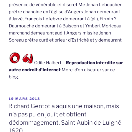
présence de vénérable et discret Me Jehan Leboucher
prêtre chanoine en l’église d’Angers Jehan demeurant
à Jarzé, François Lefebvre demeurant à (pli), Firmin ?
Daumouche demeurant à Baiscon et Ymbert Moriceau
marchand demeurant audit Angers missire Jehan
Soreau prêtre curé et prieur d’Estriché et y demeurant
Odile Halbert –
Reproduction interdite sur
autre endroit d’Internet
Merci d’en discuter sur ce
blog.
PUBLIÉ
19 MARS 2013
LE
Richard Gentot a aquis une maison, mais
n’a pas pu en jouïr, et obtient
dédommagement, Saint Aubin de Luigné
1620