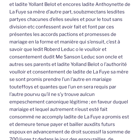
et ladite Yollant Belot et encores ladite Anthoynette de
La Fuye sa mère d’autre part, soubzmectans lesdites
partyes chacunes d’elles seules et pour le tout sans
division etc confessent avoir fait et font par ces
présentes les accords pactions et promesses de
mariage en la forme et manière qui s’ensuit, c’est à
savoir que ledit Roberd Leduc o le voulloir et
consentement dudit Me Sanson Leduc son oncle et
autres ses parents et ladite Yolland Belot o l’authorité
voulloir et consentement de ladite de La Fuye sa mère
se sont promis prendre l’un l’autre en mariaige
touteffoys et quantes que l’un en sera requis par
l’autre pourvu qu’il ne s’y trouve aulcun
empeschement canonique légitime ; en faveur duquel
mariaige et lequel autrement n’eust esté fait
consommé ne accomply ladite de La Fuye a promis est
et demeure tenue payer et bailler auxdits futurs
espoux en advancement de droit sucessif la somme de
700 livres tz dedans le jour des espouzailles, de