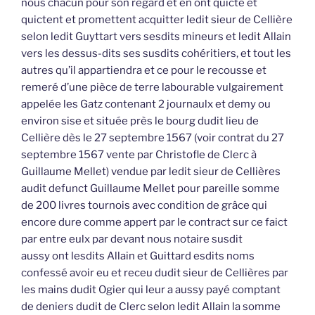
nous chacun pour son regard et en ont quicté et
quictent et promettent acquitter ledit sieur de Cellière
selon ledit Guyttart vers sesdits mineurs et ledit Allain
vers les dessus-dits ses susdits cohéritiers, et tout les
autres qu’il appartiendra et ce pour le recousse et
remeré d’une pièce de terre labourable vulgairement
appelée les Gatz contenant 2 journaulx et demy ou
environ sise et située près le bourg dudit lieu de
Cellière dès le 27 septembre 1567 (voir contrat du 27
septembre 1567 vente par Christofle de Clerc à
Guillaume Mellet) vendue par ledit sieur de Cellières
audit defunct Guillaume Mellet pour pareille somme
de 200 livres tournois avec condition de grâce qui
encore dure comme appert par le contract sur ce faict
par entre eulx par devant nous notaire susdit
aussy ont lesdits Allain et Guittard esdits noms
confessé avoir eu et receu dudit sieur de Cellières par
les mains dudit Ogier qui leur a aussy payé comptant
de deniers dudit de Clerc selon ledit Allain la somme