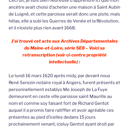
Ceci dit, je suis bien heureuse d’apprendre ici que mon
ancêtre avait choisi d’acheter une maison à Saint Aubin
de Luigné, et cette paroisse serait donc une piste, mais
hélas, elle a subi les Guerres de Venée et la Révolution,
et il n’existe plus rien avant 1668.
J’ai trouvé cet acte aux Archives Départementales
du Maine-et-Loire, série 5E8 – Voici sa
retranscription (voir ci-contre propriété
intellectuelle) :
Le lundi 16 mars 1620 après midy, par devant nous
René Serezin notaire royal à Angers, furent présents et
personnellement establys Me Joseph de La Fuye
demeurent en ceste ville paroisse saint Maurille au
nom et comme soy faisant fort de Richard Gentot
auquel il a promis faire ratiffier et avoir agréable ces
présentes au pied d’icelles dedans 15 jours
prochainement venant, iceluy Gentot ayant droit par