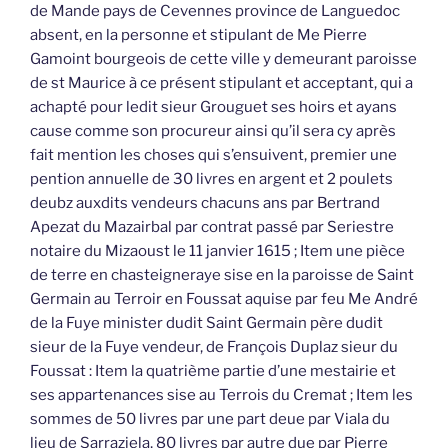
de Mande pays de Cevennes province de Languedoc
absent, en la personne et stipulant de Me Pierre
Gamoint bourgeois de cette ville y demeurant paroisse
de st Maurice à ce présent stipulant et acceptant, qui a
achapté pour ledit sieur Grouguet ses hoirs et ayans
cause comme son procureur ainsi qu’il sera cy après
fait mention les choses qui s’ensuivent, premier une
pention annuelle de 30 livres en argent et 2 poulets
deubz auxdits vendeurs chacuns ans par Bertrand
Apezat du Mazairbal par contrat passé par Seriestre
notaire du Mizaoust le 11 janvier 1615 ; Item une pièce
de terre en chasteigneraye sise en la paroisse de Saint
Germain au Terroir en Foussat aquise par feu Me André
de la Fuye minister dudit Saint Germain père dudit
sieur de la Fuye vendeur, de François Duplaz sieur du
Foussat : Item la quatrième partie d’une mestairie et
ses appartenances sise au Terrois du Cremat ; Item les
sommes de 50 livres par une part deue par Viala du
lieu de Sarraziela, 80 livres par autre due par Pierre