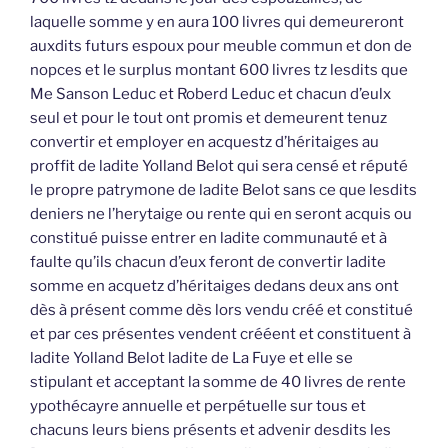
laquelle somme y en aura 100 livres qui demeureront
auxdits futurs espoux pour meuble commun et don de
nopces et le surplus montant 600 livres tz lesdits que
Me Sanson Leduc et Roberd Leduc et chacun d’eulx
seul et pour le tout ont promis et demeurent tenuz
convertir et employer en acquestz d’héritaiges au
proffit de ladite Yolland Belot qui sera censé et réputé
le propre patrymone de ladite Belot sans ce que lesdits
deniers ne l’herytaige ou rente qui en seront acquis ou
constitué puisse entrer en ladite communauté et à
faulte qu’ils chacun d’eux feront de convertir ladite
somme en acquetz d’héritaiges dedans deux ans ont
dès à présent comme dès lors vendu créé et constitué
et par ces présentes vendent crééent et constituent à
ladite Yolland Belot ladite de La Fuye et elle se
stipulant et acceptant la somme de 40 livres de rente
ypothécayre annuelle et perpétuelle sur tous et
chacuns leurs biens présents et advenir desdits les