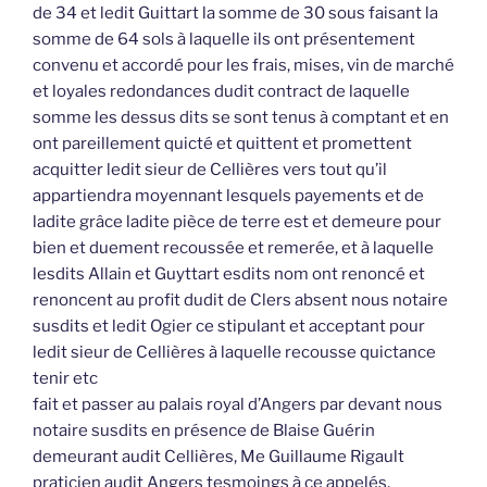
de 34 et ledit Guittart la somme de 30 sous faisant la
somme de 64 sols à laquelle ils ont présentement
convenu et accordé pour les frais, mises, vin de marché
et loyales redondances dudit contract de laquelle
somme les dessus dits se sont tenus à comptant et en
ont pareillement quicté et quittent et promettent
acquitter ledit sieur de Cellières vers tout qu’il
appartiendra moyennant lesquels payements et de
ladite grâce ladite pièce de terre est et demeure pour
bien et duement recoussée et remerée, et à laquelle
lesdits Allain et Guyttart esdits nom ont renoncé et
renoncent au profit dudit de Clers absent nous notaire
susdits et ledit Ogier ce stipulant et acceptant pour
ledit sieur de Cellières à laquelle recousse quictance
tenir etc
fait et passer au palais royal d’Angers par devant nous
notaire susdits en présence de Blaise Guérin
demeurant audit Cellières, Me Guillaume Rigault
praticien audit Angers tesmoings à ce appelés.