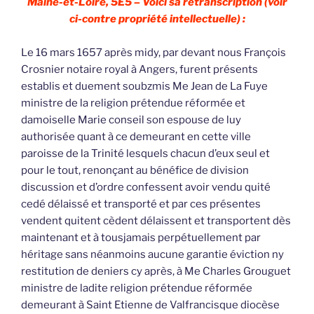
Maine-et-Loire, 5E5 – Voici sa retranscription (voir
ci-contre propriété intellectuelle) :
Le 16 mars 1657 après midy, par devant nous François
Crosnier notaire royal à Angers, furent présents
establis et duement soubzmis Me Jean de La Fuye
ministre de la religion prétendue réformée et
damoiselle Marie conseil son espouse de luy
authorisée quant à ce demeurant en cette ville
paroisse de la Trinité lesquels chacun d’eux seul et
pour le tout, renonçant au bénéfice de division
discussion et d’ordre confessent avoir vendu quité
cedé délaissé et transporté et par ces présentes
vendent quitent cèdent délaissent et transportent dès
maintenant et à tousjamais perpétuellement par
héritage sans néanmoins aucune garantie éviction ny
restitution de deniers cy après, à Me Charles Grouguet
ministre de ladite religion prétendue réformée
demeurant à Saint Etienne de Valfrancisque diocèse