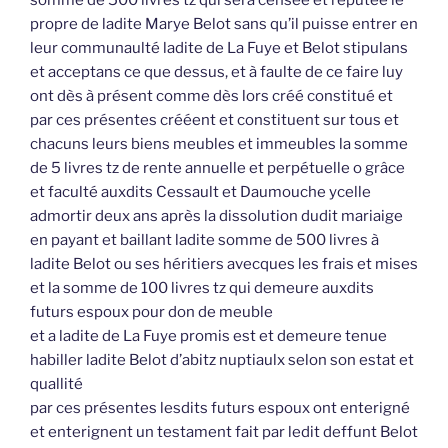
somme de 500 livres tz qui sera censée et réputée le
propre de ladite Marye Belot sans qu’il puisse entrer en
leur communaulté ladite de La Fuye et Belot stipulans
et acceptans ce que dessus, et à faulte de ce faire luy
ont dès à présent comme dès lors créé constitué et
par ces présentes crééent et constituent sur tous et
chacuns leurs biens meubles et immeubles la somme
de 5 livres tz de rente annuelle et perpétuelle o grâce
et faculté auxdits Cessault et Daumouche ycelle
admortir deux ans après la dissolution dudit mariaige
en payant et baillant ladite somme de 500 livres à
ladite Belot ou ses héritiers avecques les frais et mises
et la somme de 100 livres tz qui demeure auxdits
futurs espoux pour don de meuble
et a ladite de La Fuye promis est et demeure tenue
habiller ladite Belot d’abitz nuptiaulx selon son estat et
quallité
par ces présentes lesdits futurs espoux ont enterigné
et enterignent un testament fait par ledit deffunt Belot