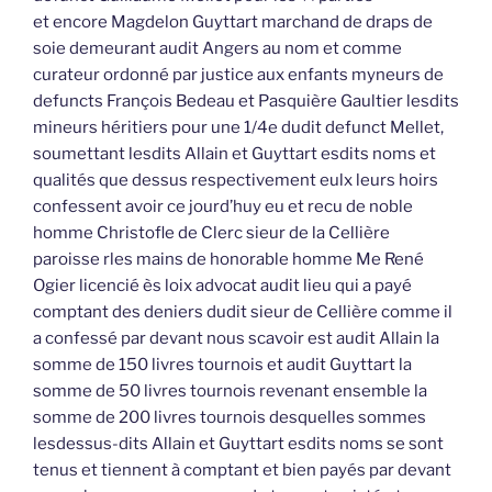
et encore Magdelon Guyttart marchand de draps de
soie demeurant audit Angers au nom et comme
curateur ordonné par justice aux enfants myneurs de
defuncts François Bedeau et Pasquière Gaultier lesdits
mineurs héritiers pour une 1/4e dudit defunct Mellet,
soumettant lesdits Allain et Guyttart esdits noms et
qualités que dessus respectivement eulx leurs hoirs
confessent avoir ce jourd’huy eu et recu de noble
homme Christofle de Clerc sieur de la Cellière
paroisse rles mains de honorable homme Me René
Ogier licencié ès loix advocat audit lieu qui a payé
comptant des deniers dudit sieur de Cellière comme il
a confessé par devant nous scavoir est audit Allain la
somme de 150 livres tournois et audit Guyttart la
somme de 50 livres tournois revenant ensemble la
somme de 200 livres tournois desquelles sommes
lesdessus-dits Allain et Guyttart esdits noms se sont
tenus et tiennent à comptant et bien payés par devant