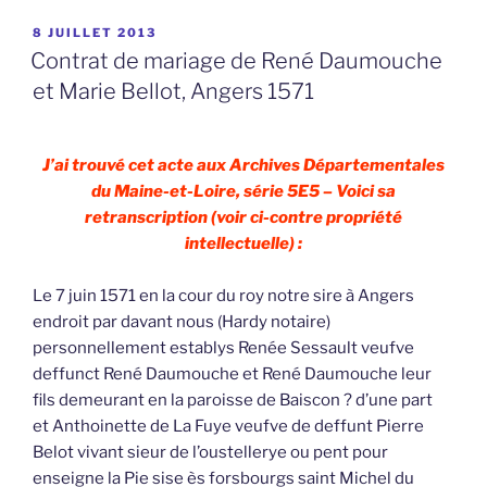
PUBLIÉ
8 JUILLET 2013
LE
Contrat de mariage de René Daumouche
et Marie Bellot, Angers 1571
J’ai trouvé cet acte aux Archives Départementales
du Maine-et-Loire, série 5E5 – Voici sa
retranscription (voir ci-contre propriété
intellectuelle) :
Le 7 juin 1571 en la cour du roy notre sire à Angers
endroit par davant nous (Hardy notaire)
personnellement establys Renée Sessault veufve
deffunct René Daumouche et René Daumouche leur
fils demeurant en la paroisse de Baiscon ? d’une part
et Anthoinette de La Fuye veufve de deffunt Pierre
Belot vivant sieur de l’oustellerye ou pent pour
enseigne la Pie sise ès forsbourgs saint Michel du