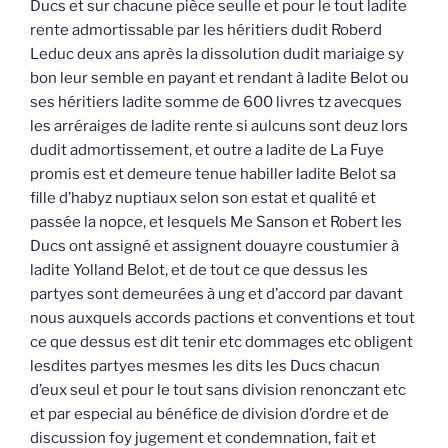
Ducs et sur chacune pièce seulle et pour le tout ladite
rente admortissable par les héritiers dudit Roberd
Leduc deux ans après la dissolution dudit mariaige sy
bon leur semble en payant et rendant à ladite Belot ou
ses héritiers ladite somme de 600 livres tz avecques
les arréraiges de ladite rente si aulcuns sont deuz lors
dudit admortissement, et outre a ladite de La Fuye
promis est et demeure tenue habiller ladite Belot sa
fille d’habyz nuptiaux selon son estat et qualité et
passée la nopce, et lesquels Me Sanson et Robert les
Ducs ont assigné et assignent douayre coustumier à
ladite Yolland Belot, et de tout ce que dessus les
partyes sont demeurées à ung et d’accord par davant
nous auxquels accords pactions et conventions et tout
ce que dessus est dit tenir etc dommages etc obligent
lesdites partyes mesmes les dits les Ducs chacun
d’eux seul et pour le tout sans division renonczant etc
et par especial au bénéfice de division d’ordre et de
discussion foy jugement et condemnation, fait et