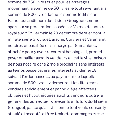
somme de 750 livres tz et pour les arrérages
moyennant la somme de 50 livres le tout revenant à la
somme de 800 livres, laquelle somme ledit sieur
Ramonest audit nom dudit sieur Grouguet comme
apert par sa procuration passée par Valmalete notaire
royal audit St Germain le 29 décembre dernier dont la
minute signé Grouguet, arache, Curviers et Valemalet
notaires et paraffée en sa marge par Gamaniet cy
attachée pour y avoir recours si besoing est, promet
payer et bailler auxdits vendeurs en cette ville maison
de nous notaire dans 2 mois prochains sans intérests,
au temps passé payera les intérests au denier 18
suivant l’ordonnance …, au payement de laquelle
somme de 800 livres tz demeurent lesdites choses
vendues spécialement et par privilège affectées
obligées et hypothéquées auxdits vendeurs outre le
général des autres biens présents et futurs dudit sieur
Grouguet, par ce qu’ainsi ils ont le tout voulu consenty
stipulé et accepté, et à ce tenir etc dommages etc se