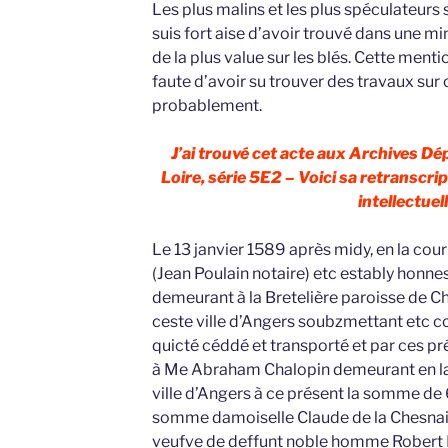
Les plus malins et les plus spéculateurs sa
suis fort aise d’avoir trouvé dans une m
de la plus value sur les blés. Cette men
faute d’avoir su trouver des travaux sur c
probablement.
J’ai trouvé cet acte aux Archives D
Loire, série 5E2 – Voici sa retranscrip
intellectuell
Le 13 janvier 1589 après midy, en la cour
(Jean Poulain notaire) etc estably honn
demeurant à la Bretelière paroisse de Ch
ceste ville d’Angers soubzmettant etc c
quicté céddé et transporté et par ces pr
à Me Abraham Chalopin demeurant en la p
ville d’Angers à ce présent la somme de 
somme damoiselle Claude de la Chesnai
veufve de deffunt noble homme Robert Pe