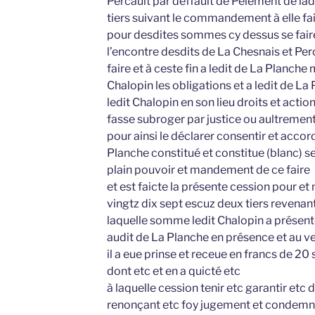
Percault par deffault de Peiement de l
tiers suivant le commandement à elle fa
pour desdites sommes cy dessus se fair
l’encontre desdits de La Chesnais et Per
faire et à ceste fin a ledit de La Planche
Chalopin les obligations et a ledit de L
ledit Chalopin en son lieu droits et action
fasse subroger par justice ou aultrement a
pour ainsi le déclarer consentir et accor
Planche constitué et constitue (blanc) s
plain pouvoir et mandement de ce faire
et est faicte la présente cession pour 
vingtz dix sept escuz deux tiers revenan
laquelle somme ledit Chalopin a présent
audit de La Planche en présence et au v
il a eue prinse et receue en francs de 20 
dont etc et en a quicté etc
à laquelle cession tenir etc garantir et
renonçant etc foy jugement et condemn