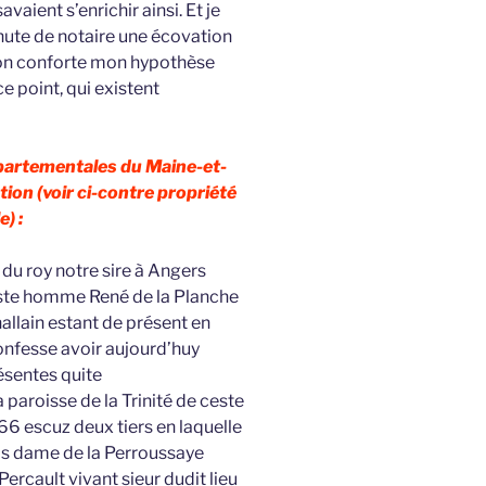
vaient s’enrichir ainsi. Et je
inute de notaire une écovation
tion conforte mon hypothèse
e point, qui existent
épartementales du Maine-et-
tion (voir ci-contre propriété
e) :
 du roy notre sire à Angers
este homme René de la Planche
allain estant de présent en
onfesse avoir aujourd’huy
ésentes quite
aroisse de la Trinité de ceste
66 escuz deux tiers en laquelle
s dame de la Perroussaye
rcault vivant sieur dudit lieu