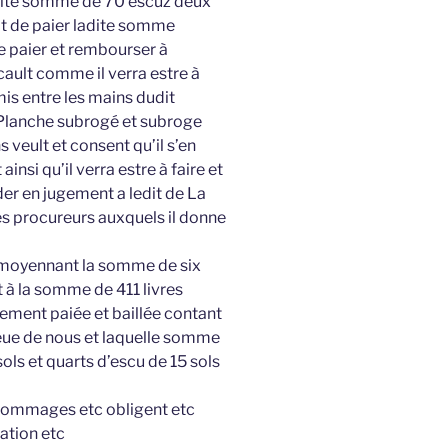
adite somme de 70 escuz deux
it de paier ladite somme
e paier et rembourser à
cault comme il verra estre à
 mis entre les mains dudit
a Planche subrogé et subroge
s veult et consent qu’il s’en
insi qu’il verra estre à faire et
der en jugement a ledit de La
es procureurs auxquels il donne
et moyennant la somme de six
t à la somme de 411 livres
ement paiée et baillée contant
eue de nous et laquelle somme
sols et quarts d’escu de 15 sols
c dommages etc obligent etc
ation etc