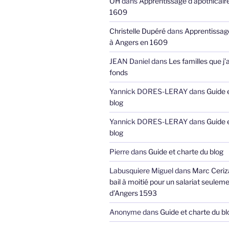
OH
dans
Apprentissage d’apothicair
1609
Christelle Dupéré
dans
Apprentissage
à Angers en 1609
JEAN Daniel
dans
Les familles que j’
fonds
Yannick DORES-LERAY
dans
Guide 
blog
Yannick DORES-LERAY
dans
Guide 
blog
Pierre
dans
Guide et charte du blog
Labusquiere Miguel
dans
Marc Ceriz
bail à moitié pour un salariat seuleme
d’Angers 1593
Anonyme
dans
Guide et charte du bl