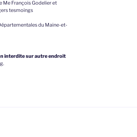
de Me François Godelier et
gers tesmoings
 Départementales du Maine-et-
 interdite sur autre endroit
g.