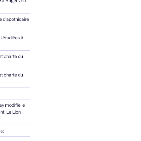
e à Angers en
 d’apothicaire
ai étudiées à
et charte du
et charte du
ay modifie le
nt, Le Lion
og