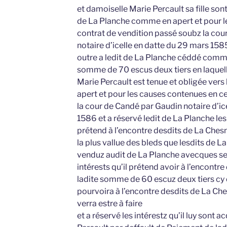
et damoiselle Marie Percault sa fille son
de La Planche comme en apert et pour l
contrat de vendition passé soubz la cour
notaire d’icelle en datte du 29 mars 158
outre a ledit de La Planche céddé comm
somme de 70 escus deux tiers en laquel
Marie Percault est tenue et obligée ver
apert et pour les causes contenues en c
la cour de Candé par Gaudin notaire d’ic
1586 et a réservé ledit de La Planche le
prétend à l’encontre desdits de La Chesn
la plus vallue des bleds que lesdits de L
venduz audit de La Planche avecques s
intérests qu’il prétend avoir à l’encontr
ladite somme de 60 escuz deux tiers cy d
pourvoira à l’encontre desdits de La Ches
verra estre à faire
et a réservé les intérestz qu’il luy sont a