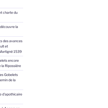
et charte du
 découvre la
ts des avances
ult et
 Martigné 1539
elets encore
 la Ripossière
des Gobelets
emin de la
 d’apothicaire