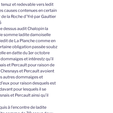
t tenuz et redevable vers ledit
es causes contenues en certain
 de la Roche d’Yré par Gaultier
5
e dessus audit Chalopin la
le somme ladite damoiselle
s ledit de La Planche comme en
ertaine obligation passée soubz
elle en datte du 1er octobre
s dommaiges et intérestz qu’il
ais et Percault pour raison de
a Chesnays et Percault avoient
es autres dommaiges et
e d’eux pour raison desquels est
avant pour lesquels il se
nais et Percault ainsi qu’il
cquis à l’encontre de ladite