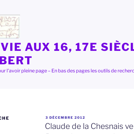
VIE AUX 16, 17E SIÈC
LBERT
e pour l'avoir pleine page – En bas des pages les outils de rec
PUBLIÉ
CHE
3 DÉCEMBRE 2012
LE
Claude de la Chesnais v