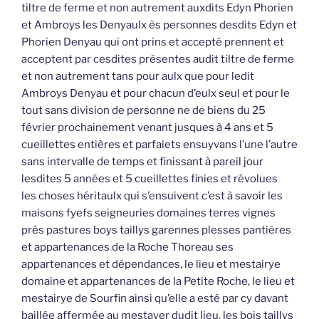
tiltre de ferme et non autrement auxdits Edyn Phorien
et Ambroys les Denyaulx ès personnes desdits Edyn et
Phorien Denyau qui ont prins et accepté prennent et
acceptent par cesdites présentes audit tiltre de ferme
et non autrement tans pour aulx que pour ledit
Ambroys Denyau et pour chacun d’eulx seul et pour le
tout sans division de personne ne de biens du 25
février prochainement venant jusques à 4 ans et 5
cueillettes entières et parfaiets ensuyvans l’une l’autre
sans intervalle de temps et finissant à pareil jour
lesdites 5 années et 5 cueillettes finies et révolues
les choses héritaulx qui s’ensuivent c’est à savoir les
maisons fyefs seigneuries domaines terres vignes
prés pastures boys taillys garennes plesses pantières
et appartenances de la Roche Thoreau ses
appartenances et dépendances, le lieu et mestairye
domaine et appartenances de la Petite Roche, le lieu et
mestairye de Sourfin ainsi qu’elle a esté par cy davant
baillée affermée au mestayer dudit lieu, les bois taillys