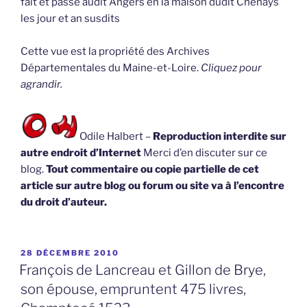
fait et passé audit Angers en la maison dudit Chenays
les jour et an susdits
Cette vue est la propriété des Archives
Départementales du Maine-et-Loire.
Cliquez pour
agrandir.
Odile Halbert –
Reproduction interdite sur
autre endroit d’Internet
Merci d’en discuter sur ce
blog.
Tout commentaire ou copie partielle de cet
article sur autre blog ou forum ou site va à l’encontre
du droit d’auteur.
PUBLIÉ
28 DÉCEMBRE 2010
LE
François de Lancreau et Gillon de Brye,
son épouse, empruntent 475 livres,