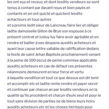
les ont euz et receuz, et dont lesdits vendeurs se sont
tenus à contant par davant nous et bien payés et
contants et en ont quicté et quictent lesdits
achacteurs et tous autres
et a promis ledit sieur de Lancreau faire lier et obliger
ladite damoiselle Gillon de Brye son espouse à ce
présent contrat et iceluy luy faire avoir agréable et en
rendre et bailler à ses despens auxdits acheteurs et
ayant leur cause lettre vallable de ratiffication dedans
la feste de saint Jehan Baptiste prochainement venant
à la peine de 100 escuz de peine commise applicable
auxdits acheteurs en cas de défaut ces présentes
néanmoins demeurent en leur force et vertu
à laquelle vendition et tout ce que dessus est dit tenir
et accomplir etc et ladite rente rendre et payer servir
et continuer par chacun an par lesdits vendeurs en la
qualité qu’ils procèdent et chacun d’eulx seul et pour le
tout sans division de parties ne de biens leurs hoirs
auxdits acheteurs etc et les choses héritaulx pour