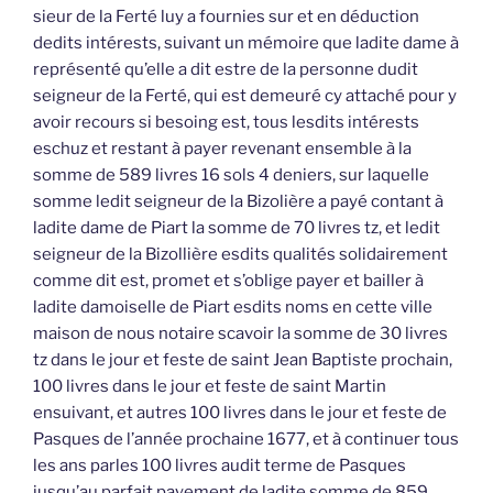
sieur de la Ferté luy a fournies sur et en déduction
dedits intérests, suivant un mémoire que ladite dame à
représenté qu’elle a dit estre de la personne dudit
seigneur de la Ferté, qui est demeuré cy attaché pour y
avoir recours si besoing est, tous lesdits intérests
eschuz et restant à payer revenant ensemble à la
somme de 589 livres 16 sols 4 deniers, sur laquelle
somme ledit seigneur de la Bizolière a payé contant à
ladite dame de Piart la somme de 70 livres tz, et ledit
seigneur de la Bizollière esdits qualités solidairement
comme dit est, promet et s’oblige payer et bailler à
ladite damoiselle de Piart esdits noms en cette ville
maison de nous notaire scavoir la somme de 30 livres
tz dans le jour et feste de saint Jean Baptiste prochain,
100 livres dans le jour et feste de saint Martin
ensuivant, et autres 100 livres dans le jour et feste de
Pasques de l’année prochaine 1677, et à continuer tous
les ans parles 100 livres audit terme de Pasques
jusqu’au parfait payement de ladite somme de 859