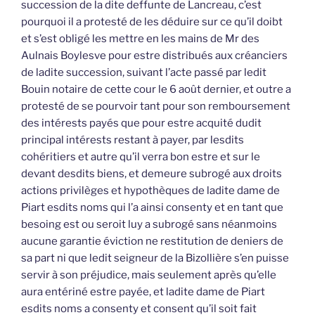
succession de la dite deffunte de Lancreau, c’est
pourquoi il a protesté de les déduire sur ce qu’il doibt
et s’est obligé les mettre en les mains de Mr des
Aulnais Boylesve pour estre distribués aux créanciers
de ladite succession, suivant l’acte passé par ledit
Bouin notaire de cette cour le 6 août dernier, et outre a
protesté de se pourvoir tant pour son remboursement
des intérests payés que pour estre acquité dudit
principal intérests restant à payer, par lesdits
cohéritiers et autre qu’il verra bon estre et sur le
devant desdits biens, et demeure subrogé aux droits
actions privilèges et hypothèques de ladite dame de
Piart esdits noms qui l’a ainsi consenty et en tant que
besoing est ou seroit luy a subrogé sans néanmoins
aucune garantie éviction ne restitution de deniers de
sa part ni que ledit seigneur de la Bizollière s’en puisse
servir à son préjudice, mais seulement après qu’elle
aura entériné estre payée, et ladite dame de Piart
esdits noms a consenty et consent qu’il soit fait