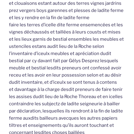
et clouaisons estant autour des terres vignes jardrins
prez vergers boys garennes et plesses de ladite ferme
et les y rendre en la fin de ladite ferme
faire les terres d’icelle dite ferme ensemencées et les
vignes déchaussés et taillées à leurs cousts et mises
et les lieux garnis de bestial ensembles les meubles et
ustenciles estans audit lieu de la Roche selon
l’inventaire d’iceulx meubles et apréciation dudit
bestial par cy davant fait par Gélys Desprez lesquels
meuble et bestial lesdits preneurs ont confessé avoir
receu et les avoir en leur possession selon et au désir
dudit inventaire, et d’iceulx se sont tenus à contens
et davantage à la charge desdit preneurs de faire tenir
les assises dudit lieu de la Roche Thoreau et en icelles
contraindre les subjectz de ladite seigneurie à bailler
par déclaration, lesquelles ils rendront à la fin de ladite
ferme auxdits bailleurs avecques les autres papiers
tiltres et enseignements qu’ils auront touchant et
concernant lesdites choses baillées