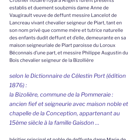
Crosnier notaire royal à Angers furent présents
establis et duement soubzmis dame Anne de
Vaugirault veuve de deffunt messire Lancelot de
Lancreau vivant chevalier seigneur de Piart, tant en
son nom privé que comme mère et tutrice naturelle
des enfants dudit deffunt et d’elle, demeurante en sa
maison seigneuriale de Piart paroisse du Loroux
Béconnais d’une part, et messire Philippe Augustin du
Bois chevalier seigneur de la Bizollière
selon le Dictionnaire de Célestin Port (édition
1876) :
la Bizolière, commune de la Pommeraie :
ancien fief et seigneurie avec maison noble et
chapelle de la Conception, appartenant au
15ème siècle à la famille Gaisdon …
héritier principal et noble de deffunte dame Marie de