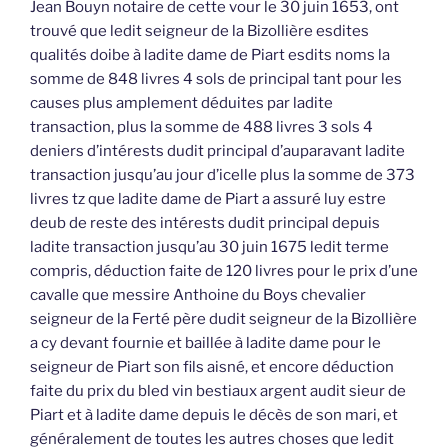
Jean Bouyn notaire de cette vour le 30 juin 1653, ont
trouvé que ledit seigneur de la Bizollière esdites
qualités doibe à ladite dame de Piart esdits noms la
somme de 848 livres 4 sols de principal tant pour les
causes plus amplement déduites par ladite
transaction, plus la somme de 488 livres 3 sols 4
deniers d’intérests dudit principal d’auparavant ladite
transaction jusqu’au jour d’icelle plus la somme de 373
livres tz que ladite dame de Piart a assuré luy estre
deub de reste des intérests dudit principal depuis
ladite transaction jusqu’au 30 juin 1675 ledit terme
compris, déduction faite de 120 livres pour le prix d’une
cavalle que messire Anthoine du Boys chevalier
seigneur de la Ferté père dudit seigneur de la Bizollière
a cy devant fournie et baillée à ladite dame pour le
seigneur de Piart son fils aisné, et encore déduction
faite du prix du bled vin bestiaux argent audit sieur de
Piart et à ladite dame depuis le décès de son mari, et
généralement de toutes les autres choses que ledit