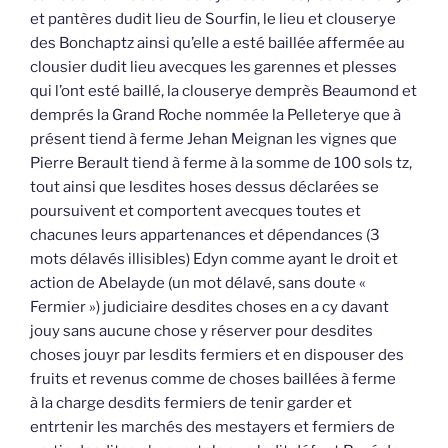
et pantères dudit lieu de Sourfin, le lieu et clouserye
des Bonchaptz ainsi qu’elle a esté baillée affermée au
clousier dudit lieu avecques les garennes et plesses
qui l’ont esté baillé, la clouserye demprès Beaumond et
demprés la Grand Roche nommée la Pelleterye que à
présent tiend à ferme Jehan Meignan les vignes que
Pierre Berault tiend à ferme à la somme de 100 sols tz,
tout ainsi que lesdites hoses dessus déclarées se
poursuivent et comportent avecques toutes et
chacunes leurs appartenances et dépendances (3
mots délavés illisibles) Edyn comme ayant le droit et
action de Abelayde (un mot délavé, sans doute «
Fermier ») judiciaire desdites choses en a cy davant
jouy sans aucune chose y réserver pour desdites
choses jouyr par lesdits fermiers et en dispouser des
fruits et revenus comme de choses baillées à ferme
à la charge desdits fermiers de tenir garder et
entrtenir les marchés des mestayers et fermiers de