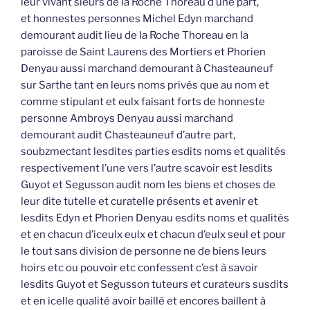
leur vivant sieurs de la Roche Thoreau d’une part,
et honnestes personnes Michel Edyn marchand
demourant audit lieu de la Roche Thoreau en la
paroisse de Saint Laurens des Mortiers et Phorien
Denyau aussi marchand demourant à Chasteauneuf
sur Sarthe tant en leurs noms privés que au nom et
comme stipulant et eulx faisant forts de honneste
personne Ambroys Denyau aussi marchand
demourant audit Chasteauneuf d’autre part,
soubzmectant lesdites parties esdits noms et qualités
respectivement l’une vers l’autre scavoir est lesdits
Guyot et Segusson audit nom les biens et choses de
leur dite tutelle et curatelle présents et avenir et
lesdits Edyn et Phorien Denyau esdits noms et qualités
et en chacun d’iceulx eulx et chacun d’eulx seul et pour
le tout sans division de personne ne de biens leurs
hoirs etc ou pouvoir etc confessent c’est à savoir
lesdits Guyot et Segusson tuteurs et curateurs susdits
et en icelle qualité avoir baillé et encores baillent à