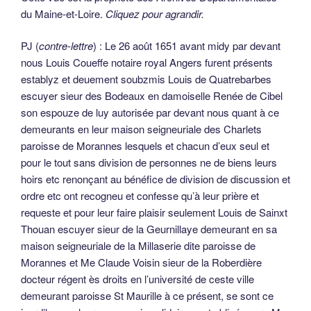
du Maine-et-Loire.
Cliquez pour agrandir.
PJ (
contre-lettre
) : Le 26 août 1651 avant midy par devant
nous Louis Coueffe notaire royal Angers furent présents
establyz et deuement soubzmis Louis de Quatrebarbes
escuyer sieur des Bodeaux en damoiselle Renée de Cibel
son espouze de luy autorisée par devant nous quant à ce
demeurants en leur maison seigneuriale des Charlets
paroisse de Morannes lesquels et chacun d’eux seul et
pour le tout sans division de personnes ne de biens leurs
hoirs etc renonçant au bénéfice de division de discussion et
ordre etc ont recogneu et confesse qu’à leur prière et
requeste et pour leur faire plaisir seulement Louis de Sainxt
Thouan escuyer sieur de la Geurnillaye demeurant en sa
maison seigneuriale de la Millaserie dite paroisse de
Morannes et Me Claude Voisin sieur de la Roberdière
docteur régent ès droits en l’université de ceste ville
demeurant paroisse St Maurille à ce présent, se sont ce