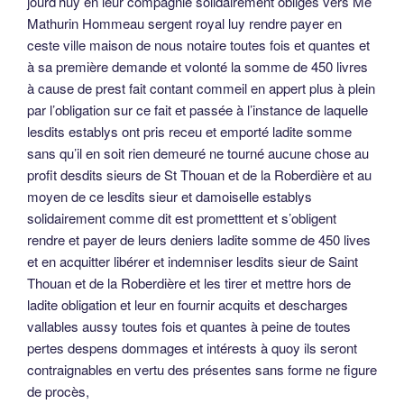
jourd’huy en leur compagnie solidairement obligés vers Me
Mathurin Hommeau sergent royal luy rendre payer en
ceste ville maison de nous notaire toutes fois et quantes et
à sa première demande et volonté la somme de 450 livres
à cause de prest fait contant commeil en appert plus à plein
par l’obligation sur ce fait et passée à l’instance de laquelle
lesdits establys ont pris receu et emporté ladite somme
sans qu’il en soit rien demeuré ne tourné aucune chose au
profit desdits sieurs de St Thouan et de la Roberdière et au
moyen de ce lesdits sieur et damoiselle establys
solidairement comme dit est prometttent et s’obligent
rendre et payer de leurs deniers ladite somme de 450 lives
et en acquitter libérer et indemniser lesdits sieur de Saint
Thouan et de la Roberdière et les tirer et mettre hors de
ladite obligation et leur en fournir acquits et descharges
vallables aussy toutes fois et quantes à peine de toutes
pertes despens dommages et intérests à quoy ils seront
contraignables en vertu des présentes sans forme ne figure
de procès,