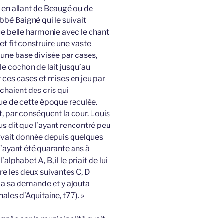
en allant de Beaugé ou de
abbé Baigné qui le suivait
e belle harmonie avec le chant
et fit construire une vaste
 une base divisée par cases,
 le cochon de lait jusqu’au
 ces cases et mises en jeu par
chaient des cris qui
ue de cette époque reculée.
t, par conséquent la cour. Louis
us dit que l’ayant rencontré peu
i avait donnée depuis quelques
u’ayant été quarante ans à
lphabet A, B, il le priait de lui
e les deux suivantes C, D
rda sa demande et y ajouta
ales d’Aquitaine, t77). »