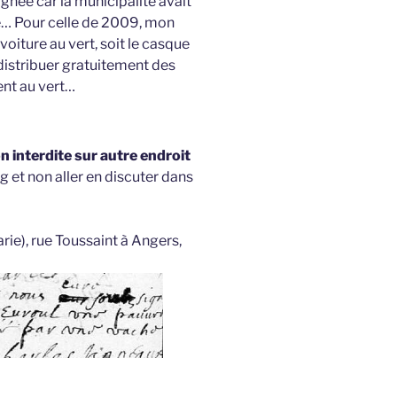
gnée car la municipalité avait
e… Pour celle de 2009, mon
 voiture au vert, soit le casque
distribuer gratuitement des
nt au vert…
 interdite sur autre endroit
g et non aller en discuter dans
arie), rue Toussaint à Angers,