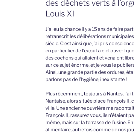
des déchets verts à l’or
Louis XI
J’ai eu la chance il y a 15 ans de faire pa
retranscrit les délibérations municipales
siècle. C’est ainsi que j’ai pris conscience
en particulier de l’égoût à ciel ouvert que
des cochons qui allaient et venaient libre
sur ce sujet énorme, et je vous le publiera
Ainsi, une grande partie des ordures, éta
parlons pas de l’hygiène, inexistante !
Plus récemment, toujours à Nantes, j’ai tr
Nantaise, alors située place François II, 
ville. Une ancienne ouvrière me racontai
François II, rassurez vous, ils n’étaient pa
même, mais sur la terrasse de l’usine. En 
alimentaire, autrefois comme de nos jou