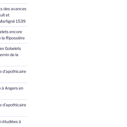
ts des avances
ult et
 Martigné 1539
elets encore
 la Ripossière
des Gobelets
emin de la
 d’apothicaire
e à Angers en
 d’apothicaire
ai étudiées à