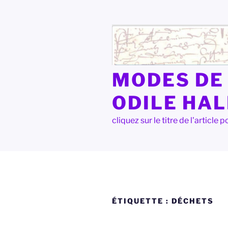
Aller
au
contenu
principal
MODES DE 
ODILE HA
cliquez sur le titre de l'articl
ÉTIQUETTE :
DÉCHETS