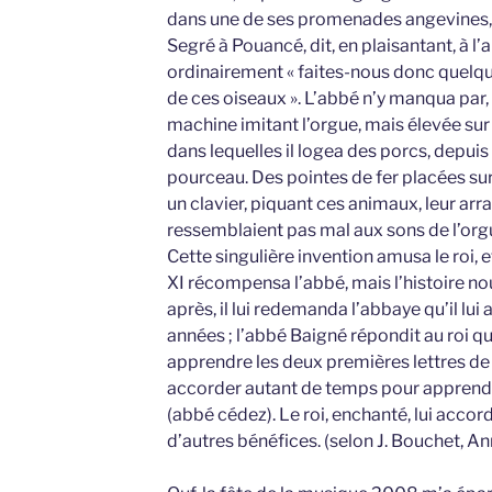
dans une de ses promenades angevines, 
Segré à Pouancé, dit, en plaisantant, à l’
ordinairement « faites-nous donc quelqu
de ces oiseaux ». L’abbé n’y manqua par, 
machine imitant l’orgue, mais élevée sur
dans lequelles il logea des porcs, depuis
pourceau. Des pointes de fer placées sur
un clavier, piquant ces animaux, leur arra
ressemblaient pas mal aux sons de l’org
Cette singulière invention amusa le roi, e
XI récompensa l’abbé, mais l’histoire no
après, il lui redemanda l’abbaye qu’il lu
années ; l’abbé Baigné répondit au roi q
apprendre les deux premières lettres de l’a
accorder autant de temps pour apprendr
(abbé cédez). Le roi, enchanté, lui acco
d’autres bénéfices. (selon J. Bouchet, Ann