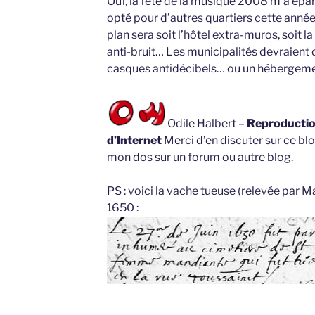
Ouf, la fête de la musique 2008 m’a épar
opté pour d’autres quartiers cette anné
plan sera soit l’hôtel extra-muros, soit la
anti-bruit… Les municipalités devraient 
casques antidécibels… ou un hébergeme
Odile Halbert –
Reproduction
d’Internet
Merci d’en discuter sur ce blo
mon dos sur un forum ou autre blog.
PS : voici la vache tueuse (relevée par M
1650 :