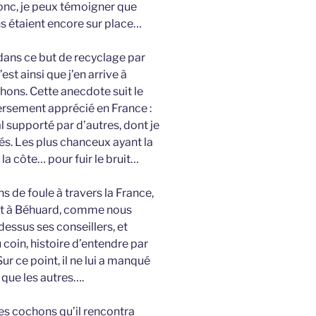
c, je peux témoigner que
ns étaient encore sur place…
 dans ce but de recyclage par
est ainsi que j’en arrive à
chons. Cette anecdote suit le
versement apprécié en France :
l supporté par d’autres, dont je
és. Les plus chanceux ayant la
 la côte… pour fuir le bruit…
s de foule à travers la France,
nt à Béhuard, comme nous
 dessus ses conseillers, et
coin, histoire d’entendre par
 ce point, il ne lui a manqué
 que les autres….
s cochons qu’il rencontra