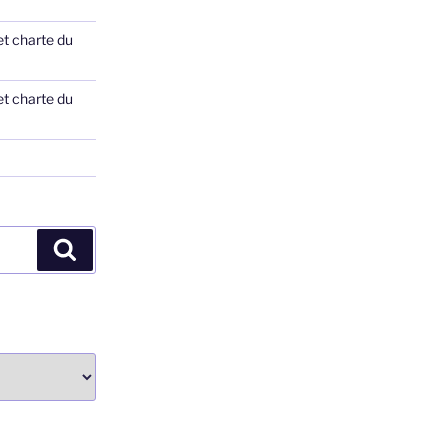
et charte du
et charte du
Recherche