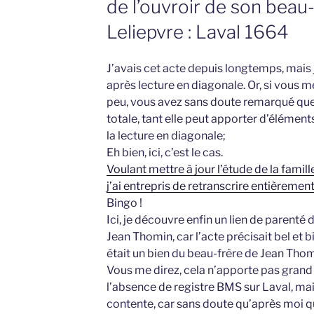
de l’ouvroir de son beau
Leliepvre : Laval 1664
J’avais cet acte depuis longtemps, mais 
après lecture en diagonale. Or, si vous m
peu, vous avez sans doute remarqué que j
totale, tant elle peut apporter d’élémen
la lecture en diagonale;
Eh bien, ici, c’est le cas.
Voulant mettre à jour l’étude de la f
j’ai entrepris de retranscrire entièrement
Bingo !
Ici, je découvre enfin un lien de paren
Jean Thomin, car l’acte précisait bel et b
était un bien du beau-frère de Jean Thom
Vous me direz, cela n’apporte pas gran
l’absence de registre BMS sur Laval, mai
contente, car sans doute qu’après moi qu