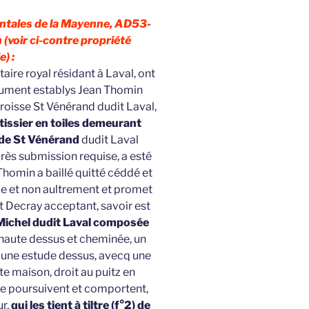
ntales de la Mayenne, AD53-
 (voir ci-contre propriété
e) :
aire royal résidant à Laval, ont
deument establys Jean Thomin
roisse St Vénérand dudit Laval,
issier en toiles demeurant
 de St Vénérand
dudit Laval
près submission requise, a esté
t Thomin a baillé quitté céddé et
me et non aultrement et promet
dit Decray acceptant, savoir est
 Michel dudit Laval composée
haute dessus et cheminée, un
et une estude dessus, avecq une
ite maison, droit au puitz en
se poursuivent et comportent,
ur,
qui les tient à tiltre (f°2) de