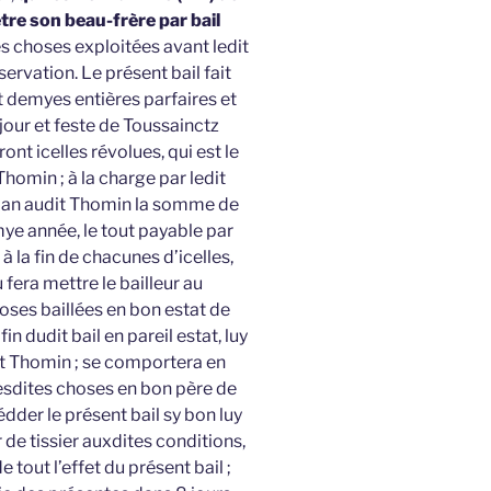
tre son beau-frère par bail
es choses exploitées avant ledit
rvation. Le présent bail fait
 demyes entières parfaires et
our et feste de Toussainctz
ont icelles révolues, qui est le
Thomin ; à la charge par ledit
n an audit Thomin la somme de
mye année, le tout payable par
à la fin de chacunes d’icelles,
fera mettre le bailleur au
ses baillées en bon estat de
in dudit bail en pareil estat, luy
it Thomin ; se comportera en
 desdites choses en bon père de
édder le présent bail sy bon luy
de tissier auxdites conditions,
tout l’effet du présent bail ;