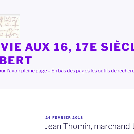
VIE AUX 16, 17E SIÈC
LBERT
e pour l'avoir pleine page – En bas des pages les outils de rec
PUBLIÉ
24 FÉVRIER 2018
LE
Jean Thomin, marchand tis