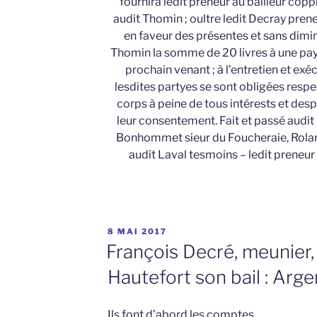
fournira ledit preneur au bailleur cop
audit Thomin ; oultre ledit Decray prene
en faveur des présentes et sans dimi
Thomin la somme de 20 livres à une payé
prochain venant ; à l’entretien et ex
lesdites partyes se sont obligées respe
corps à peine de tous intérests et des
leur consentement. Fait et passé audi
Bonhommet sieur du Foucheraie, Rola
audit Laval tesmoins – ledit preneur e
PUBLIÉ
8 MAI 2017
LE
François Decré, meunier, 
Hautefort son bail : Arg
Ils font d’abord les comptes.