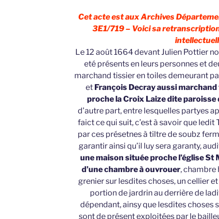
Cet acte est aux Archives Départeme
3E1/719 – Voici sa retranscription
intellectuell
Le 12 août 1664 devant Julien Pottier not
eté présents en leurs personnes et 
marchand tissier en toiles demeurant pa
et
François Decray aussi marchand t
proche la Croix Laize dite paroisse
d’autre part, entre lesquelles partyes a
faict ce qui suit, c’est à savoir que ledi
par ces présetnes à tiltre de soubz fer
garantir ainsi qu’il luy sera garanty, au
une maison située proche l’église St
d’une chambre à ouvrouer
, chambre 
grenier sur lesdites choses, un cellier 
portion de jardrin au derrière de lad
dépendant, ainsy que lesdites choses 
sont de présent exploitées par le baille