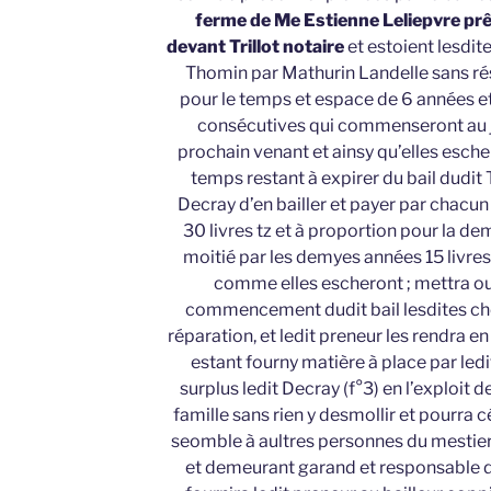
ferme de Me Estienne Leliepvre prê
devant Trillot notaire
et estoient lesdit
Thomin par Mathurin Landelle sans rése
pour le temps et espace de 6 années et
consécutives qui commenseront au j
prochain venant et ainsy qu’elles escher
temps restant à expirer du bail dudit 
Decray d’en bailler et payer par chacu
30 livres tz et à proportion pour la de
moitié par les demyes années 15 livres 
comme elles escheront ; mettra ou 
commencement dudit bail lesdites cho
réparation, et ledit preneur les rendra en f
estant fourny matière à place par led
surplus ledit Decray (f°3) en l’exploit
famille sans rien y desmollir et pourra c
seomble à aultres personnes du mestier 
et demeurant garand et responsable de 