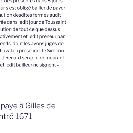
pie des présentes dans 8 jours
ur s’est obligé bailler de payer
nution desdites fermes audit
e dans ledit jour de Toussaint
écution de tout ce que dessus
ctivement et ledit preneur par
pends, dont les avons jugés de
t Laval en présence de Simeon
nd Renard sergent demeurant
t ledit bailleur ne signent »
paye à Gilles de
entré 1671