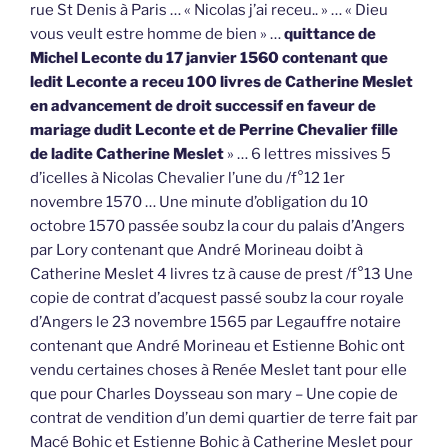
rue St Denis à Paris … « Nicolas j’ai receu.. » … « Dieu
vous veult estre homme de bien » …
quittance de
Michel Leconte du 17 janvier 1560 contenant que
ledit Leconte a receu 100 livres de Catherine Meslet
en advancement de droit successif en faveur de
mariage dudit Leconte et de Perrine Chevalier fille
de ladite Catherine Meslet
» … 6 lettres missives 5
d’icelles à Nicolas Chevalier l’une du /f°12 1er
novembre 1570 … Une minute d’obligation du 10
octobre 1570 passée soubz la cour du palais d’Angers
par Lory contenant que André Morineau doibt à
Catherine Meslet 4 livres tz à cause de prest /f°13 Une
copie de contrat d’acquest passé soubz la cour royale
d’Angers le 23 novembre 1565 par Legauffre notaire
contenant que André Morineau et Estienne Bohic ont
vendu certaines choses à Renée Meslet tant pour elle
que pour Charles Doysseau son mary – Une copie de
contrat de vendition d’un demi quartier de terre fait par
Macé Bohic et Estienne Bohic à Catherine Meslet pour