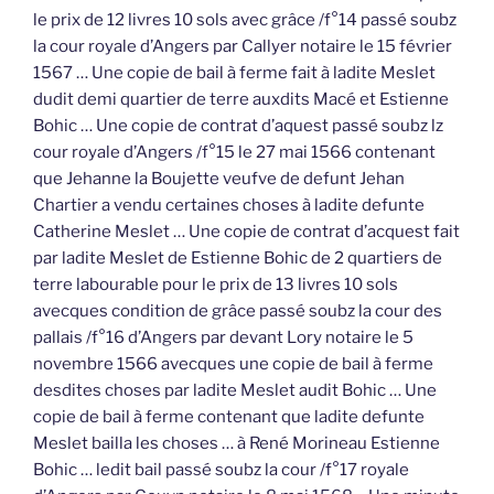
le prix de 12 livres 10 sols avec grâce /f°14 passé soubz
la cour royale d’Angers par Callyer notaire le 15 février
1567 … Une copie de bail à ferme fait à ladite Meslet
dudit demi quartier de terre auxdits Macé et Estienne
Bohic … Une copie de contrat d’aquest passé soubz lz
cour royale d’Angers /f°15 le 27 mai 1566 contenant
que Jehanne la Boujette veufve de defunt Jehan
Chartier a vendu certaines choses à ladite defunte
Catherine Meslet … Une copie de contrat d’acquest fait
par ladite Meslet de Estienne Bohic de 2 quartiers de
terre labourable pour le prix de 13 livres 10 sols
avecques condition de grâce passé soubz la cour des
pallais /f°16 d’Angers par devant Lory notaire le 5
novembre 1566 avecques une copie de bail à ferme
desdites choses par ladite Meslet audit Bohic … Une
copie de bail à ferme contenant que ladite defunte
Meslet bailla les choses … à René Morineau Estienne
Bohic … ledit bail passé soubz la cour /f°17 royale