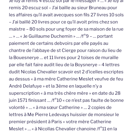
Je luy ai remis 4 escuz sol par le messager » … « Je luy ai
remis 20 escuz sol – J’ai baille au sieur Bruneau pour
les affaires qu’il avait avecques son fils 27 livres 10 sols
– J’ai baillé 20 livres pour ce qu’il avoit prins chez son
maistre – 80 sols pour ung foyer de sa maison de la rue
… » … « Je Guillaume Duchemin » … /f°9 – … portant
paiement de certains debvoirs par elle payés au
chantre de l’abbaye de st Cierge pour raison du lieu de
la Bouesnerye … et 11 livres pour 2 toises de muraille
par elle fait faire audit lieu de la Boysnerye – 4 lettres
dudit Nicolas Chevalier scavoir est 2 d’icelles escriptes
au dessus « à ma mère Catherine Meslet veufve de feu
André Delafuye » et la 3ème en laquelle n’y a
superscription « à ma très chère mère » en date du 28
juin 1571 finissant … /f°10 « ce n’est pas faulte de bonne
volonté » … « à ma sœur Catherine » … 2 copies de
lettres à Me Pierre Ledevays huissier de monsieur le
premier président à Paris « votre mère Catherine
Meslet » … « à Nicollas Chevalier chanoine /f°11 en la