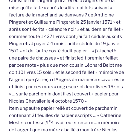
Chevalier de l’argent qu’il a receu d’Angers et de la
mise qu’il a faite » après lesdits feuillets suivant «
facture de la marchandise damyans ? de Anthoine
Pingeret et Guillaume Pingeret le 25 janvier 1571 » et
après sont écrits « calendre noir » et au dernier feillet «
sommes toute 1 427 livres dont j’ai fait cédule auxdits
Pingerets à payer à 4 mois, ladite cédule du 19 janvier
1571 » et de l’autre costé dudit papier … « j’ai acheté
une paire de chausses » et finist ledit premier feillet
par ces mots « plus que mon cousin Léonard Belot me
doit 10 livres 15 sols » et le second feillet « mémoire de
l’argent que j’ai reçu d’Angers de ma nièce scavoir est »
et finist par ces mots « ung escu sol deux livres 16 sols
» … sur le parchemin dont il est couvert « papier pour
Nicolas Chevalier le 4 octobre 1570 »
Item ung autre papier relié et couvert de parchemin
contenant 21 feuilles de papier escripts … « Catherine
Meslet confesse /f°4 avoir eu et receu » … « mémoire
de l’argent que ma mère a baillé à mon frère Nicolas