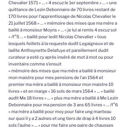
Chevalier 1571 » … « 4 escuz le 1er septembre » … « une
quittance de Lezin Debonnaire de 70 livres restant de
170 livres pour l’apprentissage de Nicolas Chevalier le
21 juillet 1568 » … « mémoire des mises que ma mère a
baillé à monsieur Moyns » … « je lui ai remis 4 escuz sol
» /f°5 … « baillé pour ledit Nicolas Chevalier » tous
lesquels feillets à la requeste dudit Legaigneux et de
ladite Anthoynette Delafuye et pareillement dudit
curateur a esté cy après inséré de mot à mot ou pour
inventaire comme s’ensuit
« mémoire des mises que ma mère a baillé à monsieur
mon maistre pour mes pensions de l’an 1564 et
premier ma mère a baillé à monsieur mon maistre 10
livres » et en marge « 16 sols de mars 1564 » … « baillé
audit Me 18 livres » … « plus ma mère a baillé à Me Lezin
Debonnaire pour ma pension de 3 ans 65 livres » … /f°6
« ma mère a baillé pour moy pour faire ung manteau
sur quoi il y a 2 aulnes et ung tiers de drap à 4 livres 10
sols l’aulne » … « pour me faire une paire de chausses