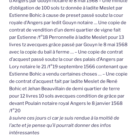
d’Angers par Gouyn notaire le 8 mai 1568 – Une minute
d’obligation de 100 sols tz donnée à ladite Meslet par
Estienne Bohic à cause de preset passé soubz la cour
royale d’Angers par ledit Gouyn notaire … Une copie de
contrat de vendition d’un demi quartier de vigne fait
par Estienne /f°18 Perronnelle à ladite Meslet pour 13
livres tz avecques grâce passé par Gouyn le 8 mai 1568
avec la copie du bail à ferme … – Une copie de contrat
d’acquest passé soubz la cour des palais d’Angers par
Lory notaire le 21 /f°19 septembre 1566 contenant que
Estienne Bohic a vendu certaines choses … – Une copie
de contrat d’acquest fait par ladite Meslet de René
Bohic et Jehan Beauvillain de demi quartier de terre
pour 12 livres 10 sols avecques condition de grâce par
devant Poulain notaire royal Angers le 8 janvier 1568
/f°20
à suivre ces jours ci car je suis rendue à la moitié de
l’acte et je pense qu’il pourrait donner des infos
intéressantes