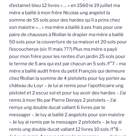
d’estamet bleu 12 livres » … « en 1560 le 19 juillet ma
mère a baillé à mon frère Nicolas ung angelot la
somme de 55 sols pour des hardes qu’il a prins chez
son maistre »… « ma mère a baillé à ses frais pour une
paire de chausses à Riollan le drapier ma mère a baillé
50 sols pour la couverture de sa maison et 20 sols pour
l’escoucherye (sic !!! mais ???) Plus ma mère a payé
pour mon frère pour les rentes d’un jardin 25 sols pour
le terme de 5 ans qui est par chacun an 5 sols /f°7 – ma
mère a baillé audit frère du petit François qui demeure
chez Riollan la somme de 4 pistolets pour luy porter au
château du Loyr – Je lui ai remis pour l’apothicaire ung
pistolet et 2 escuz sol et pour luy avoir des hardes – J’ai
remis à mon fils par Pierre Denays 2 pistolets – J’ai
remys ung double ducat vallant 6 livres par le
messager – Je luy ai baillé 2 angelots pour son maistre
– Je luy ai remis par le messager 2 pistolets – Je luy ai
remis ung double ducat vallant 12 livres 10 sols /f°8 –