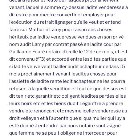
venant, laquelle somme cy-dessus ladite venderesse a
dit estre pour mectre convertir et employer pour
l’exécution du retrait lignager qu’elle veut et entend
faire sur Mathurin Lamy pour raison des choses
héritaulx par ladite venderesse vendues en son privé
nom audit Lamy par contrat passé en ladite cour par
Guillaume Fouré notaire d’icelle le 12 de ce mois, et est
dit convenu (f°3) et accordé entre lesdites parties que
si ladite veuve veult bailler audit achapteur dedans 15
mois prochainement venant lesdites choses pour
l’assiette de ladite rente ledit achapteur ne les pourra
refuser ; à laquelle vendition et tout ce que dessus est
dit tenir etc garantir etc obligent lesdites parties elles
leurs hoirs etc et les biens dudit Legauffre à prendre
vendre etc renonçant etc mesme icelle venderesse au
droit velleyen et à l’autenthique si qua mulier qui luy a
esté donné à entendre par nous notaire soubzsigné
que femme ne se peult obliger ne interceder pour