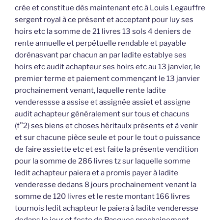
crée et constitue dès maintenant etc à Louis Legauffre
sergent royal à ce présent et acceptant pour luy ses
hoirs etc la somme de 21 livres 13 sols 4 deniers de
rente annuelle et perpétuelle rendable et payable
dorénasvant par chacun an par ladite establye ses
hoirs etc audit achapteur ses hoirs etc au 13 janvier, le
premier terme et paiement commençant le 13 janvier
prochainement venant, laquelle rente ladite
venderessse a assise et assignée assiet et assigne
audit achapteur généralement sur tous et chacuns
(f°2) ses biens et choses héritaulx présents et à venir
et sur chacune pièce seule et pour le tout o puissance
de faire assiette etc et est faite la présente vendition
pour la somme de 286 livres tz sur laquelle somme
ledit achapteur paiera et a promis payer à ladite
venderesse dedans 8 jours prochainement venant la
somme de 120 livres et le reste montant 166 livres
tournois ledit achapteur le paiera à ladite venderesse
dedans le jour et feste de Pasques prochainement