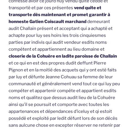
confesse avoir ce jourd’huy vendu quité ceddé et
transporté et par ces présentes
vend quite et
transporte dès maintenant et promet garantir à
honneste Gatien Coiscault marchand
demeurant
audit Challain présent et acceptant qui a achapté et
achapte pour luy ses hoirs les trois cinquiesmes
parties par indivis qui audit vendeur esdits noms
compètent et appartiennent au lieu domaine et
closerie de la Cohuère en ladite paroisse de Challain
et ce qui en est des propres dudit deffunt Pierre
Pignon et en la moitié des acquets qui y ont esté faits
par luy et défunte Jeanne Cohuau sa femme de leur
communauté et généralement vend tout ce qui luy peu
compéter et appartenir compète et appartient esdits
noms et qualitez que dessus audit lieu de la Cohuère
ainsi qu’il se poursuit et comporte avec toutes les
appartenances et dépendances d’iceluy et qi estoit
possédé et exploité par ledit défunt lors de son décès
sans aulcune chose en excepter réserver ne retenir par