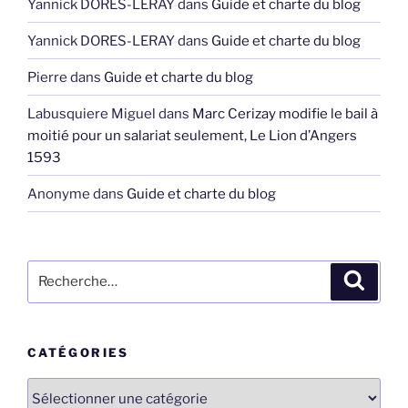
Yannick DORES-LERAY
dans
Guide et charte du blog
Yannick DORES-LERAY
dans
Guide et charte du blog
Pierre
dans
Guide et charte du blog
Labusquiere Miguel
dans
Marc Cerizay modifie le bail à
moitié pour un salariat seulement, Le Lion d’Angers
1593
Anonyme
dans
Guide et charte du blog
Recherche
Recher
pour
:
CATÉGORIES
Catégories