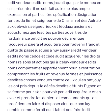
ledit vendeur esdits noms jaczoit que par le meneu en
ces présentes il ne soit fait autre ne plus ample
expression et particulière spécification désignation
tenues du fief et seigneurie de Challain et des Aulnaiz
aux debvoirs seigneurieux et féodaux anciens et
acoustumez que lesdites parties adverties de
l’ordonnance ont dit ne pouvoir déclarer que
l’acquéreur paiera et acquitera pour l’advenir franc et
quitte du passé jusques à huy aussy a ledit vendeur
esdits noms cedde et cède audit acquéreur les droits
noms raisons et actions qui à iceluy vendeur esdits
noms compètent et appartiennent pour la restitution
comprenant les fruits et revenus fermes et jouissance
desdites choses vendues contre ceulx qui en ont jouy
les ont pris depuis le décès desdits défunts Pignon et
sa femme pour s’en pourvoir par ledit acquéreur et en
avoir et prendre les deniers et esmoluments qui en
procèdent en faire et disposer ainsi que bon luy
semble comme feroit eust fait et peu faire ledit