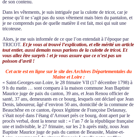
de son contenu.
Dans les vêtements, je suis intriguée par la culotte de tricot, car je
pense qu’il ne s’agit pas du sous vêtement mais bien du pantalon, et
je ne comprends pas de quelle matière il est fait, moi qui suit une
tricoteuse.
Alors, je me suis informée de ce que l’on entendait à l’époque par
TRICOT.
Et je vous ai trouvé l’explication, et elle mérité un article
tout entier, aussi demain nous parlons de la culotte de tricot. Et
vous allez être surpris ! et je vous assure que ce n’est pas un
poisson d’avril !
Cet acte est en ligne sur le site des Archives Départementales du
Maine et Loire :
« Saint-Georges-sur-Loire, le 28 frimaire VII (17 décembre 1798) à
9 h du matin … sont comparu à la maison commune Jean Baptiste
Maurice juge de paix du canton, 39 ans, et Jean Renou officier de
santé, 37 ans, demeurants en ce bourg, lesquels ont déclaré que Jean
Denis, laboureur, âgé d’environ 50 ans, domicilié de la commune de
Beauchêne en ce canton, époux légitime de Françoise Delaunay,
s’était noyé dans l’étang d’Arrouet près ce bourg, dont apert par le
procès verbal, dont la teneur suit : « l’an 7 de la république française
une et indivisible, le 27 frimaire, sur les 2 h après midy, nous Jean
Baptiste Maurice juge de pais du canton de Beausite, Maine-et-