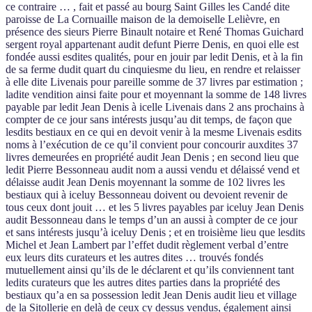
ce contraire … , fait et passé au bourg Saint Gilles les Candé dite
paroisse de La Cornuaille maison de la demoiselle Lelièvre, en
présence des sieurs Pierre Binault notaire et René Thomas Guichard
sergent royal appartenant audit defunt Pierre Denis, en quoi elle est
fondée aussi esdites qualités, pour en jouir par ledit Denis, et à la fin
de sa ferme dudit quart du cinquiesme du lieu, en rendre et relaisser
à elle dite Livenais pour pareille somme de 37 livres par estimation ;
ladite vendition ainsi faite pour et moyennant la somme de 148 livres
payable par ledit Jean Denis à icelle Livenais dans 2 ans prochains à
compter de ce jour sans intérests jusqu’au dit temps, de façon que
lesdits bestiaux en ce qui en devoit venir à la mesme Livenais esdits
noms à l’exécution de ce qu’il convient pour concourir auxdites 37
livres demeurées en propriété audit Jean Denis ; en second lieu que
ledit Pierre Bessonneau audit nom a aussi vendu et délaissé vend et
délaisse audit Jean Denis moyennant la somme de 102 livres les
bestiaux qui à iceluy Bessonneau doivent ou devoient revenir de
tous ceux dont jouit … et les 5 livres payables par iceluy Jean Denis
audit Bessonneau dans le temps d’un an aussi à compter de ce jour
et sans intérests jusqu’à iceluy Denis ; et en troisième lieu que lesdits
Michel et Jean Lambert par l’effet dudit règlement verbal d’entre
eux leurs dits curateurs et les autres dites … trouvés fondés
mutuellement ainsi qu’ils de le déclarent et qu’ils conviennent tant
ledits curateurs que les autres dites parties dans la propriété des
bestiaux qu’a en sa possession ledit Jean Denis audit lieu et village
de la Sitollerie en delà de ceux cy dessus vendus, également ainsi