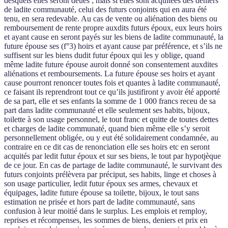
desquels elles seront deues ; mais si elles sont acquitées des deniers
de ladite communauté, celui des futurs conjoints qui en aura été
tenu, en sera redevable. Au cas de vente ou aliénation des biens ou
remboursement de rente propre auxdits futurs époux, eux leurs hoirs
et ayant cause en seront payés sur les biens de ladite communauté, la
future épouse ses (f°3) hoirs et ayant cause par préférence, et s’ils ne
suffisent sur les biens dudit futur époux qui les y oblige, quand
même ladite future épouse auroit donné son consentement auxdites
aliénations et remboursements. La future épouse ses hoirs et ayant
cause pourront renoncer toutes fois et quantes à ladite communauté,
ce faisant ils reprendront tout ce qu’ils justifiront y avoir été apporté
de sa part, elle et ses enfants la somme de 1 000 francs receu de sa
part dans ladite communauté et elle seulement ses habits, bijoux,
toilette à son usage personnel, le tout franc et quitte de toutes dettes
et charges de ladite communaté, quand bien même elle s’y seroit
personnellement obligée, ou y eut été solidairement condamnée, au
contraire en ce dit cas de renonciation elle ses hoirs etc en seront
acquités par ledit futur époux et sur ses biens, le tout par hypotjèque
de ce jour. En cas de partage de ladite communauté, le survivant des
futurs conjoints prélèvera par préciput, ses habits, linge et choses à
son usage particulier, ledit futur époux ses armes, chevaux et
équipages, ladite future épouse sa toilette, bijoux, le tout sans
estimation ne prisée et hors part de ladite communauté, sans
confusion à leur moitié dans le surplus. Les emplois et remploy,
reprises et récompenses, les sommes de biens, deniers et prix en