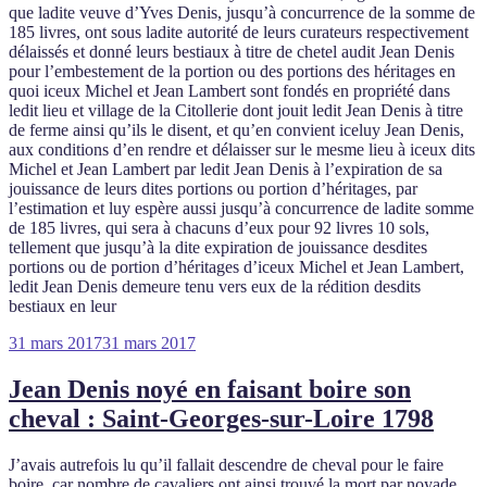
que ladite veuve d’Yves Denis, jusqu’à concurrence de la somme de
185 livres, ont sous ladite autorité de leurs curateurs respectivement
délaissés et donné leurs bestiaux à titre de chetel audit Jean Denis
pour l’embestement de la portion ou des portions des héritages en
quoi iceux Michel et Jean Lambert sont fondés en propriété dans
ledit lieu et village de la Citollerie dont jouit ledit Jean Denis à titre
de ferme ainsi qu’ils le disent, et qu’en convient iceluy Jean Denis,
aux conditions d’en rendre et délaisser sur le mesme lieu à iceux dits
Michel et Jean Lambert par ledit Jean Denis à l’expiration de sa
jouissance de leurs dites portions ou portion d’héritages, par
l’estimation et luy espère aussi jusqu’à concurrence de ladite somme
de 185 livres, qui sera à chacuns d’eux pour 92 livres 10 sols,
tellement que jusqu’à la dite expiration de jouissance desdites
portions ou de portion d’héritages d’iceux Michel et Jean Lambert,
ledit Jean Denis demeure tenu vers eux de la rédition desdits
bestiaux en leur
Publié
31 mars 2017
31 mars 2017
le
Jean Denis noyé en faisant boire son
cheval : Saint-Georges-sur-Loire 1798
J’avais autrefois lu qu’il fallait descendre de cheval pour le faire
boire, car nombre de cavaliers ont ainsi trouvé la mort par noyade.