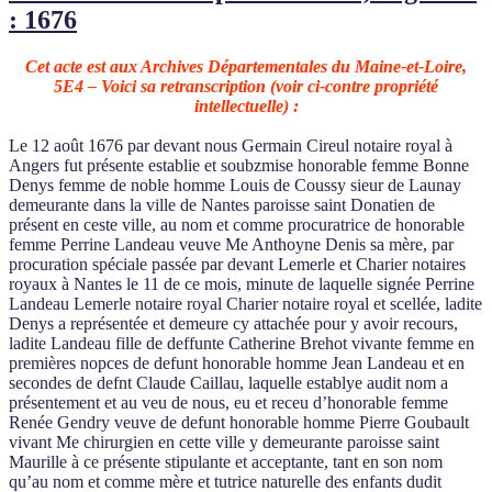
: 1676
Cet acte est aux Archives Départementales du Maine-et-Loire,
5E4 – Voici sa retranscription (voir ci-contre propriété
intellectuelle) :
Le 12 août 1676 par devant nous Germain Cireul notaire royal à
Angers fut présente establie et soubzmise honorable femme Bonne
Denys femme de noble homme Louis de Coussy sieur de Launay
demeurante dans la ville de Nantes paroisse saint Donatien de
présent en ceste ville, au nom et comme procuratrice de honorable
femme Perrine Landeau veuve Me Anthoyne Denis sa mère, par
procuration spéciale passée par devant Lemerle et Charier notaires
royaux à Nantes le 11 de ce mois, minute de laquelle signée Perrine
Landeau Lemerle notaire royal Charier notaire royal et scellée, ladite
Denys a représentée et demeure cy attachée pour y avoir recours,
ladite Landeau fille de deffunte Catherine Brehot vivante femme en
premières nopces de defunt honorable homme Jean Landeau et en
secondes de defnt Claude Caillau, laquelle establye audit nom a
présentement et au veu de nous, eu et receu d’honorable femme
Renée Gendry veuve de defunt honorable homme Pierre Goubault
vivant Me chirurgien en cette ville y demeurante paroisse saint
Maurille à ce présente stipulante et acceptante, tant en son nom
qu’au nom et comme mère et tutrice naturelle des enfants dudit