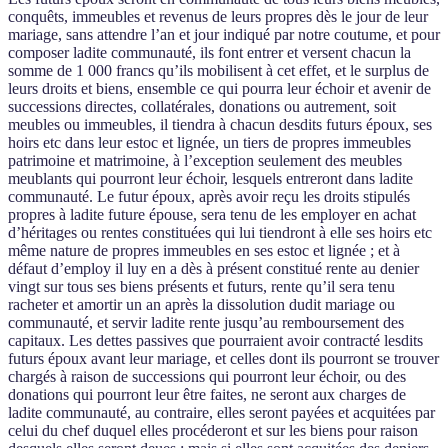
conquêts, immeubles et revenus de leurs propres dès le jour de leur
mariage, sans attendre l’an et jour indiqué par notre coutume, et pour
composer ladite communauté, ils font entrer et versent chacun la
somme de 1 000 francs qu’ils mobilisent à cet effet, et le surplus de
leurs droits et biens, ensemble ce qui pourra leur échoir et avenir de
successions directes, collatérales, donations ou autrement, soit
meubles ou immeubles, il tiendra à chacun desdits futurs époux, ses
hoirs etc dans leur estoc et lignée, un tiers de propres immeubles
patrimoine et matrimoine, à l’exception seulement des meubles
meublants qui pourront leur échoir, lesquels entreront dans ladite
communauté. Le futur époux, après avoir reçu les droits stipulés
propres à ladite future épouse, sera tenu de les employer en achat
d’héritages ou rentes constituées qui lui tiendront à elle ses hoirs etc
même nature de propres immeubles en ses estoc et lignée ; et à
défaut d’employ il luy en a dès à présent constitué rente au denier
vingt sur tous ses biens présents et futurs, rente qu’il sera tenu
racheter et amortir un an après la dissolution dudit mariage ou
communauté, et servir ladite rente jusqu’au remboursement des
capitaux. Les dettes passives que pourraient avoir contracté lesdits
futurs époux avant leur mariage, et celles dont ils pourront se trouver
chargés à raison de successions qui pourront leur échoir, ou des
donations qui pourront leur être faites, ne seront aux charges de
ladite communauté, au contraire, elles seront payées et acquitées par
celui du chef duquel elles procéderont et sur les biens pour raison