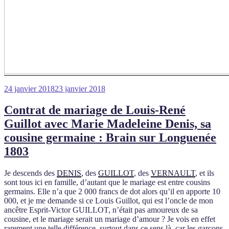
Publié
24 janvier 2018
23 janvier 2018
le
Contrat de mariage de Louis-René
Guillot avec Marie Madeleine Denis, sa
cousine germaine : Brain sur Longuenée
1803
Je descends des
DENIS
, des
GUILLOT
, des
VERNAULT
, et ils
sont tous ici en famille, d’autant que le mariage est entre cousins
germains. Elle n’a que 2 000 francs de dot alors qu’il en apporte 10
000, et je me demande si ce Louis Guillot, qui est l’oncle de mon
ancêtre Esprit-Victor GUILLOT, n’était pas amoureux de sa
cousine, et le mariage serait un mariage d’amour ? Je vois en effet
rarement une telle différence, surtout dans ce sens là, car les garçons