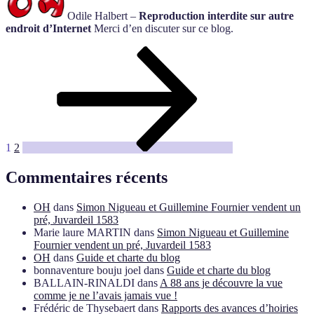
Odile Halbert –
Reproduction interdite sur autre
endroit d’Internet
Merci d’en discuter sur ce blog.
Pagination
Page
Page
Page
suivante
des
publications
1
2
Commentaires récents
OH
dans
Simon Nigueau et Guillemine Fournier vendent un
pré, Juvardeil 1583
Marie laure MARTIN
dans
Simon Nigueau et Guillemine
Fournier vendent un pré, Juvardeil 1583
OH
dans
Guide et charte du blog
bonnaventure bouju joel
dans
Guide et charte du blog
BALLAIN-RINALDI
dans
A 88 ans je découvre la vue
comme je ne l’avais jamais vue !
Frédéric de Thysebaert
dans
Rapports des avances d’hoiries