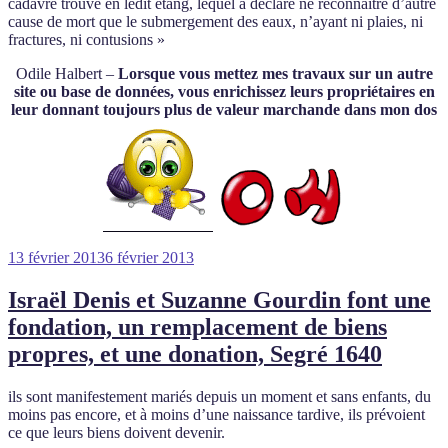
cadavre trouvé en ledit étang, lequel a déclaré ne reconnaître d’autre
cause de mort que le submergement des eaux, n’ayant ni plaies, ni
fractures, ni contusions »
Odile Halbert –
Lorsque vous mettez mes travaux sur un autre
site ou base de données, vous enrichissez leurs propriétaires en
leur donnant toujours plus de valeur marchande dans mon dos
Publié
13 février 2013
6 février 2013
le
Israël Denis et Suzanne Gourdin font une
fondation, un remplacement de biens
propres, et une donation, Segré 1640
ils sont manifestement mariés depuis un moment et sans enfants, du
moins pas encore, et à moins d’une naissance tardive, ils prévoient
ce que leurs biens doivent devenir.