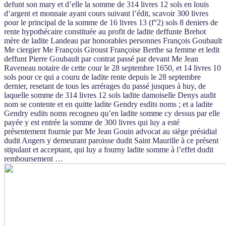
defunt son mary et d’elle la somme de 314 livres 12 sols en louis
d’argent et monnaie ayant cours suivant l’édit, scavoir 300 livres
pour le principal de la somme de 16 livres 13 (f°2) sols 8 deniers de
rente hypothécaire constituée au profit de ladite deffunte Brehot
mère de ladite Landeau par honorables personnes François Goubault
Me ciergier Me François Giroust Françoise Berthe sa femme et ledit
deffunt Pierre Goubault par contrat passé par devant Me Jean
Raveneau notaire de cette cour le 28 septembre 1650, et 14 livres 10
sols pour ce qui a couru de ladite rente depuis le 28 septembre
dernier, resetant de tous les arrérages du passé jusques à huy, de
laquelle somme de 314 livres 12 sols ladite damoiselle Denys audit
nom se contente et en quitte ladite Gendry esdits noms ; et a ladite
Gendry esdits noms recogneu qu’en ladite somme cy dessus par elle
payée y est entrée la somme de 300 livres qui luy a esté
présentement fournie par Me Jean Gouin advocat au siège présidial
dudit Angers y demeurant paroisse dudit Saint Maurille à ce présent
stipulant et acceptant, qui luy a fourny ladite somme à l’effet dudit
remboursement …