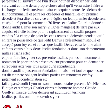
perpétuité au survivant de l’un d’eux pour en disposer par ledit
survivant comme de sa propre chose ainsi qu’il verra estre à faire à
la charge que ledit survivant paira et acquitera toutes les debtes de
leur communauté et paira les obsèques et funérailles du premier
décédé et fera dire de service en l’église où ledit premier décédé sera
ensépulturé pour la somme de 30 livres et a ladite Gourdin donné et
donne audit Denys son mary (2 lignes mangées) de terre par eux
acquise et à elle baillée pour le raplassement de sesdits propres
vendus à la charge de paier les cens rentes et debvoirs pendant qu’il
en fera la jouissance ce que ledit Denys a présentement stipulé et
accepté pour luy etc et au cas que lesdits Denys et sa femme aient
enfants venus d’eux deux lesdits fondation et donaison demeureront
nulles et sans effet
et pour faire insignuer ces présentre lesdites parties ont nommé et
nomment le porteur des présentes leur procureur pour en demander
et requérir acte vers tous juges qu’il appartiendra
dont et audit raplassement fondation donaison et tout ce que dessus
est dit tenir etc obligent lesdites parties etc renonçant etc foy
jugement et condemnation etc
fait et passé audit Lyon maison de nous notaire présents Me Nicollas
Blouyn et Ambroys Charlot clercs et honneste homme Claude
Grollyer maistre pintier demeurant audit Lyon tesmoins
lesdites parties ont dit ne savoir signer