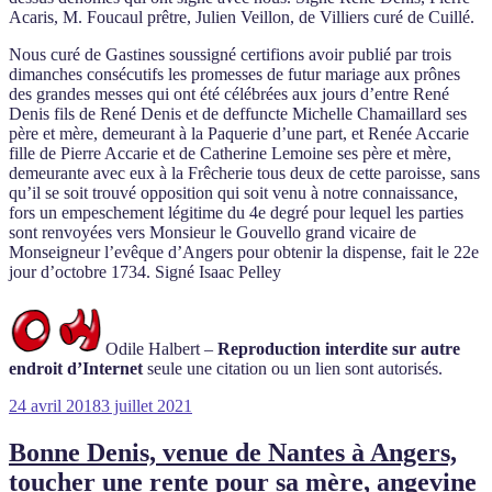
Acaris, M. Foucaul prêtre, Julien Veillon, de Villiers curé de Cuillé.
Nous curé de Gastines soussigné certifions avoir publié par trois
dimanches consécutifs les promesses de futur mariage aux prônes
des grandes messes qui ont été célébrées aux jours d’entre René
Denis fils de René Denis et de deffuncte Michelle Chamaillard ses
père et mère, demeurant à la Paquerie d’une part, et Renée Accarie
fille de Pierre Accarie et de Catherine Lemoine ses père et mère,
demeurante avec eux à la Frêcherie tous deux de cette paroisse, sans
qu’il se soit trouvé opposition qui soit venu à notre connaissance,
fors un empeschement légitime du 4e degré pour lequel les parties
sont renvoyées vers Monsieur le Gouvello grand vicaire de
Monseigneur l’evêque d’Angers pour obtenir la dispense, fait le 22e
jour d’octobre 1734. Signé Isaac Pelley
Odile Halbert –
Reproduction interdite sur autre
endroit d’Internet
seule une citation ou un lien sont autorisés.
Publié
24 avril 2018
3 juillet 2021
le
Bonne Denis, venue de Nantes à Angers,
toucher une rente pour sa mère, angevine