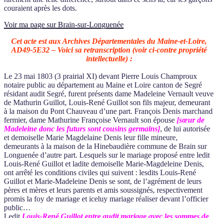
couraient après les dots.
Voir ma page sur Brain-sur-Longuenée
Cet acte est aux Archives Départementales du Maine-et-Loire,
AD49-5E32 – Voici sa retranscription (voir ci-contre propriété
intellectuelle) :
Le 23 mai 1803 (3 prairial XI) devant Pierre Louis Champroux
notaire public au département au Maine et Loire canton de Segré
résidant audit Segré, furent présents dame Madeleine Vernault veuve
de Mathurin Guillot, Louis-René Guillot son fils majeur, demeurant
à la maison du Pont Chauveau d’une part. François Denis marchand
fermier, dame Mathurine Françoise Vernault son épouse
[sœur de
Madeleine donc les futurs sont cousins germains]
, de lui autorisée
et demoiselle Marie Magdelaine Denis leur fille mineure,
demeurants à la maison de la Hinebaudière commune de Brain sur
Longuenée d’autre part. Lesquels sur le mariage proposé entre ledit
Louis-René Guillot et ladite demoiselle Marie-Magdeleine Denis,
ont arrêté les conditions civiles qui suivent : lesdits Louis-René
Guillot et Marie-Madeleine Denis se sont, de l’agrément de leurs
pères et mères et leurs parents et amis soussignés, respectivement
promis la foy de mariage et iceluy mariage réaliser devant l’officier
public…
Ledit
Louis-René Guillot entre audit mariage avec les sommes de