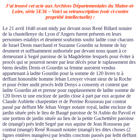
J’ai trouvé cet acte aux Archives Départementales du Maine-et-
Loire, série 5E36 – Voici sa retranscription (voir ci-contre
propriété intellectuelle) :
Le 21 avril 1640 avant midy par devant nous René Billard notaire
de la chastellenye du Lyon d’Angers furent présents en leurs
personnes establys et deument soubzmis soubz ladite cour chacuns
de Israel Denis marchand et Suzanne Gourdin sa femme de luy
deument et suffisamment authorisée par devant nous quant à ce
demeurant à Segré paroisse de la Magdeleine lesquels pour éviter à
procès qui se pourroit nestre par leur décès pour le raplassement des
biens desdits Denis et Gourdin sa femme auroient vendus
appartenant à ladite Gourdin pour la somme de 120 livres tz à
deffunt honorable homme Jehan Leroyer vivant sieur de la Roche
et pour éviter audit procès ledit Denys a consenty et content que
ladite Gourdin ait et prenne pour rapplassement de ladite somme de
120 livres tz une encloze de jardin close à part par eux acquise de
Claude Aublette charpentier et de Perrine Rousseau par contrat
passé par deffunt Me Jehan Verger notaire royal, ladite encloze de
jardin située près le lieu de Baugé paroisse de St Aubin du Pavoil et
une portion de jardin située au lieu de la petite Gachettière paroisse
de (mangé) près ledit Segré par eux aquise de Jean Rousseau par
contrat (mangé) René Rouault notaire (mangé) les dites choses (2
lignes entières mangées) par lesdits conctrats passés par ledit deffunt