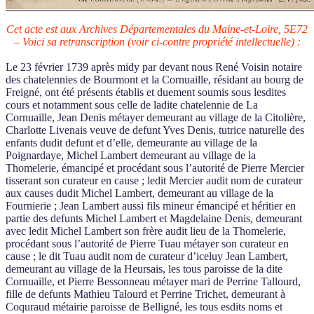
Cet acte est aux Archives Départementales du Maine-et-Loire, 5E72
– Voici sa retranscription (voir ci-contre propriété intellectuelle) :
Le 23 février 1739 après midy par devant nous René Voisin notaire
des chatelennies de Bourmont et la Cornuaille, résidant au bourg de
Freigné, ont été présents établis et duement soumis sous lesdites
cours et notamment sous celle de ladite chatelennie de La
Cornuaille, Jean Denis métayer demeurant au village de la Citolière,
Charlotte Livenais veuve de defunt Yves Denis, tutrice naturelle des
enfants dudit defunt et d’elle, demeurante au village de la
Poignardaye, Michel Lambert demeurant au village de la
Thomelerie, émancipé et procédant sous l’autorité de Pierre Mercier
tisserant son curateur en cause ; ledit Mercier audit nom de curateur
aux causes dudit Michel Lambert, demeurant au village de la
Fournierie ; Jean Lambert aussi fils mineur émancipé et héritier en
partie des defunts Michel Lambert et Magdelaine Denis, demeurant
avec ledit Michel Lambert son frère audit lieu de la Thomelerie,
procédant sous l’autorité de Pierre Tuau métayer son curateur en
cause ; le dit Tuau audit nom de curateur d’iceluy Jean Lambert,
demeurant au village de la Heursais, les tous paroisse de la dite
Cornuaille, et Pierre Bessonneau métayer mari de Perrine Tallourd,
fille de defunts Mathieu Talourd et Perrine Trichet, demeurant à
Coquraud métairie paroisse de Belligné, les tous esdits noms et