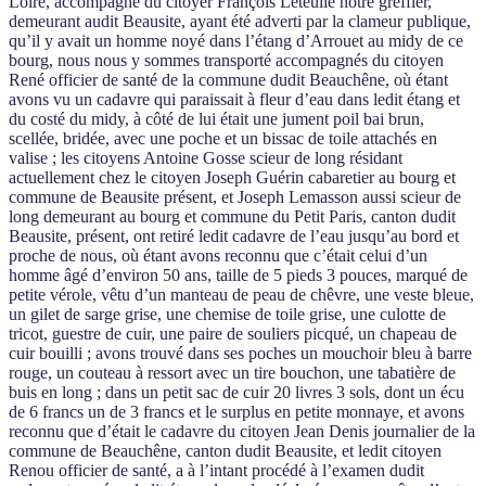
Loire, accompagné du citoyer François Leteulle notre greffier,
demeurant audit Beausite, ayant été adverti par la clameur publique,
qu’il y avait un homme noyé dans l’étang d’Arrouet au midy de ce
bourg, nous nous y sommes transporté accompagnés du citoyen
René officier de santé de la commune dudit Beauchêne, où étant
avons vu un cadavre qui paraissait à fleur d’eau dans ledit étang et
du costé du midy, à côté de lui était une jument poil bai brun,
scellée, bridée, avec une poche et un bissac de toile attachés en
valise ; les citoyens Antoine Gosse scieur de long résidant
actuellement chez le citoyen Joseph Guérin cabaretier au bourg et
commune de Beausite présent, et Joseph Lemasson aussi scieur de
long demeurant au bourg et commune du Petit Paris, canton dudit
Beausite, présent, ont retiré ledit cadavre de l’eau jusqu’au bord et
proche de nous, où étant avons reconnu que c’était celui d’un
homme âgé d’environ 50 ans, taille de 5 pieds 3 pouces, marqué de
petite vérole, vêtu d’un manteau de peau de chêvre, une veste bleue,
un gilet de sarge grise, une chemise de toile grise, une culotte de
tricot, guestre de cuir, une paire de souliers picqué, un chapeau de
cuir bouilli ; avons trouvé dans ses poches un mouchoir bleu à barre
rouge, un couteau à ressort avec un tire bouchon, une tabatière de
buis en long ; dans un petit sac de cuir 20 livres 3 sols, dont un écu
de 6 francs un de 3 francs et le surplus en petite monnaye, et avons
reconnu que d’était le cadavre du citoyen Jean Denis journalier de la
commune de Beauchêne, canton dudit Beausite, et ledit citoyen
Renou officier de santé, a à l’intant procédé à l’examen dudit