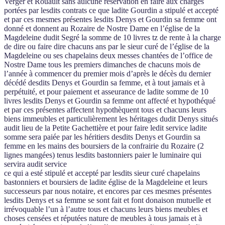
Verger et Rouault sans aulcune réservation en faire aux charges
portées par lesdits contrats ce que ladite Gourdin a stipulé et accepté
et par ces mesmes présentes lesdits Denys et Gourdin sa femme ont
donné et donnent au Rozaire de Nostre Dame en l’église de la
Magdeleine dudit Segré la somme de 10 livres tz de rente à la charge
de dire ou faire dire chacuns ans par le sieur curé de l’église de la
Magdeleine ou ses chapelains deux messes chantées de l’office de
Nostre Dame tous les premiers dimanches de chacuns mois de
l’année à commencer du premier mois d’après le décès du dernier
décédé desdits Denys et Gourdin sa femme, et à tout jamais et à
perpétuité, et pour paiement et asseurance de ladite somme de 10
livres lesdits Denys et Gourdin sa femme ont affecté et hypothéqué
et par ces présentes affectent hypothèquent tous et chacuns leurs
biens immeubles et particulièrement les héritages dudit Denys situés
audit lieu de la Petite Gachettière et pour faire ledit service ladite
somme sera paiée par les héritiers desdits Denys et Gourdin sa
femme en les mains des boursiers de la confrairie du Rozaire (2
lignes mangées) tenus lesdits bastonniers paier le luminaire qui
servira audit service
ce qui a esté stipulé et accepté par lesdits sieur curé chapelains
bastonniers et boursiers de ladite église de la Magdeleine et leurs
successeurs par nous notaire, et encores par ces mesmes présentes
lesdits Denys et sa femme se sont fait et font donaison mutuelle et
irrévoquable l’un à l’autre tous et chacuns leurs biens meubles et
choses censées et réputées nature de meubles à tous jamais et à