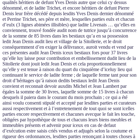
qualités héritiers de defunt Yves Denis autre que celui cy dessus
dénommé, et de ladite Trichet, et encore héritiers de defunt Pierre
Denis leur frère décédé depuis lesdits Yves Denis dernier dénommé
et Perrine Trichet, ses père et mère, lesquelles parties eulx et chacun
d’eulx (3 lignes abimées illisibles) que ladite Livenais … qu’elles en
conviennent, trouvé fondée audit nom de tutrice jusqu’à concurrence
de la somme de 85 livres dans les bestiaux qu’a en sa possession
ledit Jean Denis audit lieu et village de la Sitollerie, et le droit
conséquemment d’en exiger la délivrance, auroit vendu et vend par
ces présentes audit Jean Denis iceux bestiaux fors pour 37 livres
qu’elle luy laisse pour contribution et embellissement dudit lieu de la
Sitollerie dont jouit ledit Jean Denis et cela proportionnellement
qu’elle y est tenue à raison du quart du cinquième d’iceluy lieu qui
continuant le service de ladite ferme ; de laquelle ferme tant pour son
droit d’héritages qu’à raison dedits bestiaux ledit Jean Denis
convient et reconnait devoir auxdits Michel et Jean Lambert par
égales la somme de 30 livres, laquelle somme de 15 livres à chacun
desquels il paiera dans le courant du mois prochain ; ce qui a été
ainsi voulu consenti stipulé et accepté par lesdites parties et curateurs
aussi respectivement et à l’entretenement de tout quoi se sont icelles
parties encore respectivement et chacunes avecque le fait les touche,
obligées par hypothèque de tous et chacuns leurs biens meubles et
immeubles présents et advenir pour iceux en cas de defaut
d’exécution estre saisis criés vendus et adjugés selon la coutume et
rigueur des ordonnances, lesdites parties renonçant à toutes choses à