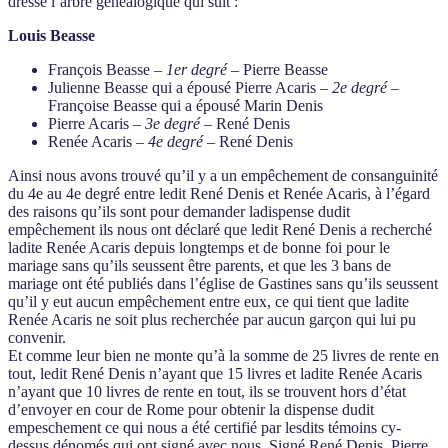
dressé l’arbre généalogique qui suit :
Louis Beasse
François Beasse –
1er degré
– Pierre Beasse
Julienne Beasse qui a épousé Pierre Acaris –
2e degré
–
Françoise Beasse qui a épousé Marin Denis
Pierre Acaris –
3e degré
– René Denis
Renée Acaris –
4e degré
– René Denis
Ainsi nous avons trouvé qu’il y a un empêchement de consanguinité
du 4e au 4e degré entre ledit René Denis et Renée Acaris, à l’égard
des raisons qu’ils sont pour demander ladispense dudit
empêchement ils nous ont déclaré que ledit René Denis a recherché
ladite Renée Acaris depuis longtemps et de bonne foi pour le
mariage sans qu’ils seussent être parents, et que les 3 bans de
mariage ont été publiés dans l’église de Gastines sans qu’ils seussent
qu’il y eut aucun empêchement entre eux, ce qui tient que ladite
Renée Acaris ne soit plus recherchée par aucun garçon qui lui pu
convenir.
Et comme leur bien ne monte qu’à la somme de 25 livres de rente en
tout, ledit René Denis n’ayant que 15 livres et ladite Renée Acaris
n’ayant que 10 livres de rente en tout, ils se trouvent hors d’état
d’envoyer en cour de Rome pour obtenir la dispense dudit
empeschement ce qui nous a été certifié par lesdits témoins cy-
dessus dénomés qui ont signé avec nous. Signé René Denis, Pierre