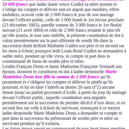
10 000 francs
que ladite dame veuve Guillot sa mère promet et
s’oblige lui compter et délivrer tant en argent que meubles, effets
mobiliers, scavoir celle de 2 000 francs le jour de son mariage
devant l’officier public, celle de 3 000 franfs le 1er nivose prochain
(23 décembre 1803), pareille somme de 3 000 francs le 1er floréal
suivant (21 avril 1804) et celle de 2 000 francs restante le plus tôt
qu’elle pourra, le tout sans intérêts, la présente constitution de dot à
valoir premièrement sur la part afférante de sondit fils dans la
succession dudit deffunt Mathurin Guillot son père et en second sur
les siens à échoir, pourquoi ledit Louis-René Guillot ne demandera à
sadite mère, pendant qu’elle vivra, ni compte ni part dans la
communauté de biens de sesdits père et mère.
Lesdits François Denis et dame Mathurine-Françoise Vernault son
épouse, donnent et constituent en dot à ladite demoiselle
Marie-
Madeleine Denis leur fille la somme de 2 000 francs
qu’ils
promettent et s’obligent lui compter et délivrer le plutôt qu’ils
pourront, et lui en faire l’intérêt au denier 20 sans (f°2) aucune
rtenue jusqu’au parfait peyement d’icelle, à partir du jour du mariage
devant l’officier public, laquelle constitution sera imputée
premièrement sur la succession du premier décécé d’eux deux, et en
second lieu sur celle à échoir du survivant, renonçant à ce moyen
ladite demoiselle Marie Madeleine Denis a demander ni compte ni
part dans la succession du prémourant de sesdits père et mère au
survivant pendant qu’il existera.
Les futurs époux seront en communauté de tous leurs biens meubles,