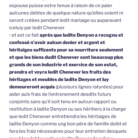
espouse puisse estre tenue à raison de ce paier
aulcunes debtes de quelque nature qu’elles soient ni
seront créées pendant ledit mariaige ou auparavant
iceluiy par ledit Chenever
• et est ce fait
après que ladite Denyon a recognu et
confessé n’avoir aulcun denier et argent et
héritaiges suffizants pour sa nourriture seulement
et que les biens dudit Chenever sont beaucoup plus
grands de son industrie et exercice de son estat,
prendra et voyra ledit Chenever les fruits des
héritages et meubles de ladite Denyon et luy
demeureront acquis
(plusieurs lignes raturées
) pour
aider aulx frais de l’entrenement desdits futurs
conjoints sans qu’il soit tenu en aulcun rapport ou
restitution à ladite Denyon ou ses héritiers à la charge
que ledit Chenever entretiendra les héritaiges de
ladite Denyon comme ung bon père de famille doibt et
fera les fraiz nécessaires pour leur entretien desquels