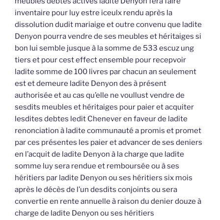
meubles debtes actives ladite Denyon fera faire
inventaire pour luy estre iceulx rendu après la
dissolution dudit mariaige et outre convenu que ladite
Denyon pourra vendre de ses meubles et héritaiges si
bon lui semble jusque à la somme de 533 escuz ung
tiers et pour cest effect ensemble pour recepvoir
ladite somme de 100 livres par chacun an seulement
est et demeure ladite Denyon des à présent
authorisée et au cas qu’elle ne voullust vendre de
sesdits meubles et héritaiges pour paier et acquiter
lesdites debtes ledit Chenever en faveur de ladite
renonciation à ladite communauté a promis et promet
par ces présentes les paier et advancer de ses deniers
en l’acquit de ladite Denyon à la charge que ladite
somme luy sera rendue et remboursée ou à ses
héritiers par ladite Denyon ou ses héritiers six mois
après le décès de l’un desdits conjoints ou sera
convertie en rente annuelle à raison du denier douze à
charge de ladite Denyon ou ses héritiers