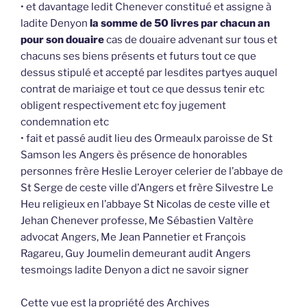
• et davantage ledit Chenever constitué et assigne à
ladite Denyon
la somme de 50 livres par chacun an
pour son douaire
cas de douaire advenant sur tous et
chacuns ses biens présents et futurs tout ce que
dessus stipulé et accepté par lesdites partyes auquel
contrat de mariaige et tout ce que dessus tenir etc
obligent respectivement etc foy jugement
condemnation etc
• fait et passé audit lieu des Ormeaulx paroisse de St
Samson les Angers ès présence de honorables
personnes frère Heslie Leroyer celerier de l’abbaye de
St Serge de ceste ville d’Angers et frère Silvestre Le
Heu religieux en l’abbaye St Nicolas de ceste ville et
Jehan Chenever professe, Me Sébastien Valtère
advocat Angers, Me Jean Pannetier et François
Ragareu, Guy Joumelin demeurant audit Angers
tesmoings ladite Denyon a dict ne savoir signer
Cette vue est la propriété des Archives