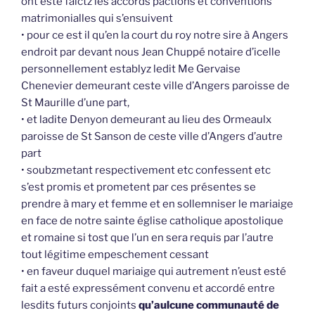
ont esté faictz les accords pactions et conventions
matrimonialles qui s’ensuivent
• pour ce est il qu’en la court du roy notre sire à Angers
endroit par devant nous Jean Chuppé notaire d’icelle
personnellement establyz ledit Me Gervaise
Chenevier demeurant ceste ville d’Angers paroisse de
St Maurille d’une part,
• et ladite Denyon demeurant au lieu des Ormeaulx
paroisse de St Sanson de ceste ville d’Angers d’autre
part
• soubzmetant respectivement etc confessent etc
s’est promis et prometent par ces présentes se
prendre à mary et femme et en sollemniser le mariaige
en face de notre sainte église catholique apostolique
et romaine si tost que l’un en sera requis par l’autre
tout légitime empeschement cessant
• en faveur duquel mariaige qui autrement n’eust esté
fait a esté expressément convenu et accordé entre
lesdits futurs conjoints
qu’aulcune communauté de