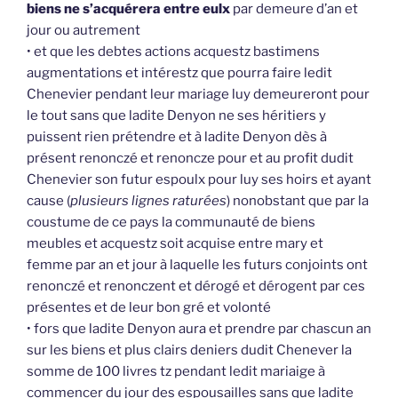
biens ne s’acquérera entre eulx
par demeure d’an et
jour ou autrement
• et que les debtes actions acquestz bastimens
augmentations et intérestz que pourra faire ledit
Chenevier pendant leur mariage luy demeureront pour
le tout sans que ladite Denyon ne ses héritiers y
puissent rien prétendre et à ladite Denyon dès à
présent renonczé et renoncze pour et au profit dudit
Chenevier son futur espoulx pour luy ses hoirs et ayant
cause (
plusieurs lignes raturées
) nonobstant que par la
coustume de ce pays la communauté de biens
meubles et acquestz soit acquise entre mary et
femme par an et jour à laquelle les futurs conjoints ont
renonczé et renonczent et dérogé et dérogent par ces
présentes et de leur bon gré et volonté
• fors que ladite Denyon aura et prendre par chascun an
sur les biens et plus clairs deniers dudit Chenever la
somme de 100 livres tz pendant ledit mariaige à
commencer du jour des espousailles sans que ladite