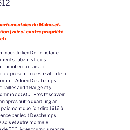
612
épartementales du Maine-et-
tion (voir ci-contre propriété
e) :
 nous Jullien Deille notaire
eument soubzmis Louis
meurant en la maison
 de présent en ceste ville de la
lehomme Adrien Deschamps
 Tailles audit Baugé et y
somme de 500 livres tz scavoir
 an après autre quart ung an
r paiement que l’on dira 1616 à
ésence par ledit Deschamps
uz sols et autre monnaie
 de 500 livres tournois rendre