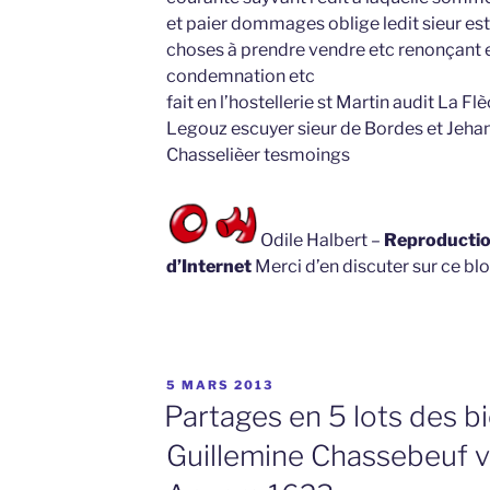
et paier dommages oblige ledit sieur est
choses à prendre vendre etc renonçant 
condemnation etc
fait en l’hostellerie st Martin audit La F
Legouz escuyer sieur de Bordes et Jehan
Chasselièer tesmoings
Odile Halbert –
Reproduction
d’Internet
Merci d’en discuter sur ce blo
PUBLIÉ
5 MARS 2013
LE
Partages en 5 lots des b
Guillemine Chassebeuf v