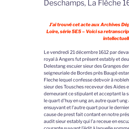
Deschamps, La Flèche 1
J’ai trouvé cet acte aux Archives D
Loire, série 5E5 – Voici sa retranscrip
intellectuell
Le vendredi 21 décembre 1612 par devant
royal à Angers fut présent estably et d
Delestang escuier sieur des Granges de
seigneuriale de Bordes près Baugé estant
Fleche lequel confesse debvoir à nob
sieur des Tousches receveur des Aides et
demeurant ce stipulant et acceptant la 
le quart d’huy en ung an, autre quart ung
ensuyvant et l’autre quart pour le dernie
cause de prest fait contant en notre pr
audit sieur estably qui l’a receue en esc
courante suyvant l’édit à laquelle somme