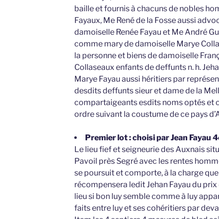
baille et fournis à chacuns de nobles h
Fayaux, Me René de la Fosse aussi advoc
damoiselle Renée Fayau et Me André Guy
comme mary de damoiselle Marye Colla
la personne et biens de damoiselle Franç
Collaseaux enfants de deffunts n. h. Jeh
Marye Fayau aussi héritiers par représe
desdits deffunts sieur et dame de la Mell
compartaigeants esdits noms optés et ch
ordre suivant la coustume de ce pays d’
Premier lot : choisi par Jean Fayau
Le lieu fief et seigneurie des Auxnais sit
Pavoil près Segré avec les rentes hommes 
se poursuit et comporte, à la charge que 
récompensera ledit Jehan Fayau du prix d
lieu si bon luy semble comme à luy appar
faits entre luy et ses cohéritiers par de