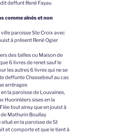
edit deffunt René Fayau
ps comme aînés et non
 ville paroisse Ste Croix avec
jouist à présent René Ogier
iers des tailles ou Maison de
 que 6 livres de renet sauf le
ur les autres 6 livres qui ne se
dite deffunte Chassebeuf au cas
que arrérages
ye en la paroisse de Louvaines,
eux Huonnièers sises en la
Flée tout ainsy que en jouist à
e de Mathurin Boullay
 situé en la paroisse de St
it et comporte et que le tient à