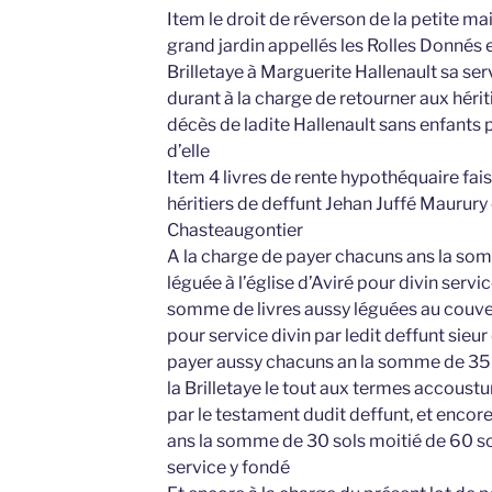
Item le droit de réverson de la petite mai
grand jardin appellés les Rolles Donnés e
Brilletaye à Marguerite Hallenault sa ser
durant à la charge de retourner aux hérit
décès de ladite Hallenault sans enfants 
d’elle
Item 4 livres de rente hypothéquaire fai
héritiers de deffunt Jehan Juffé Maurury
Chasteaugontier
A la charge de payer chacuns ans la som
léguée à l’église d’Aviré pour divin servi
somme de livres aussy léguées au couv
pour service divin par ledit deffunt sieur 
payer aussy chacuns an la somme de 35 sol
la Brilletaye le tout aux termes accoust
par le testament dudit deffunt, et encor
ans la somme de 30 sols moitié de 60 so
service y fondé