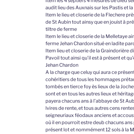
Item les 4 septiers 4 mesures de bled se
audit lieu des Auxnais sur les Pastis et 
Item le lieu et closerie de la Flechere pr
de St Aubin tout ainsy que en jouist à 
tiltre de ferme
Item le lieu et closerie de la Melletaye ain
ferme Jehan Chardon situé en ladite par
Item lieu et closerie de la Graindorière 
Pavoil tout ainsi qu’il est à présent et qu’
Jehan Chardon
A la charge que celuy qui aura ce présent
cohéritiers de tous les hommages préta
tombés en tierce foy ès lieux de la Joche
sont et en tous les autres lieux et hérita
payera chacuns ans à l’abbaye de St Aub
lvires de rente, et tous autres cens rent
seigneuriaux féodaux anciens et accous
où il en pourroit estre deub chacuns ans
présent lot et nommément 12 sols à la 