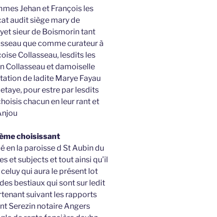
ommes Jehan et François les
at audit siège mary de
et sieur de Boismorin tant
sseau que comme curateur à
oise Collasseau, lesdits les
an Collasseau et damoiselle
ntation de ladite Marye Fayau
etaye, pour estre par lesdits
oisis chacun en leur rant et
Anjou
 4ème choisissant
ué en la paroisse d St Aubin du
et subjects et tout ainsi qu’il
celuy qui aura le présent lot
es bestiaux qui sont sur ledit
tenant suivant les rapports
vant Serezin notaire Angers