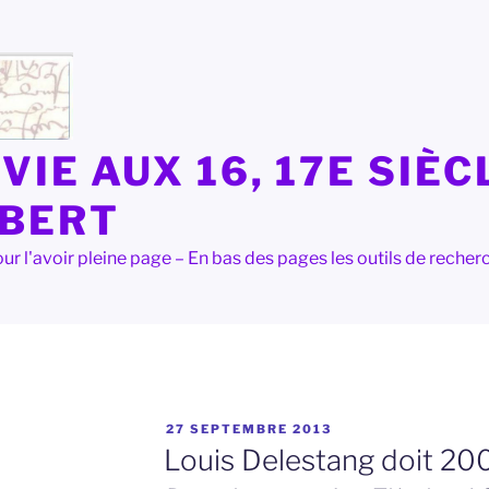
VIE AUX 16, 17E SIÈC
LBERT
e pour l'avoir pleine page – En bas des pages les outils de rec
PUBLIÉ
S
27 SEPTEMBRE 2013
LE
Louis Delestang doit 200