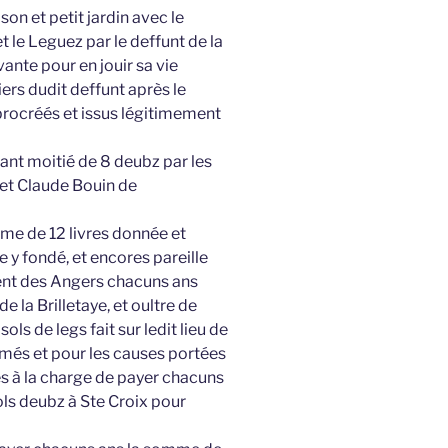
son et petit jardin avec le
t le Leguez par le deffunt de la
vante pour en jouir sa vie
iers dudit deffunt après le
procréés et issus légitimement
sant moitié de 8 deubz par les
 et Claude Bouin de
me de 12 livres donnée et
ce y fondé, et encores pareille
ent des Angers chacuns ans
de la Brilletaye, et oultre de
s de legs fait sur ledit lieu de
umés et pour les causes portées
es à la charge de payer chacuns
ls deubz à Ste Croix pour