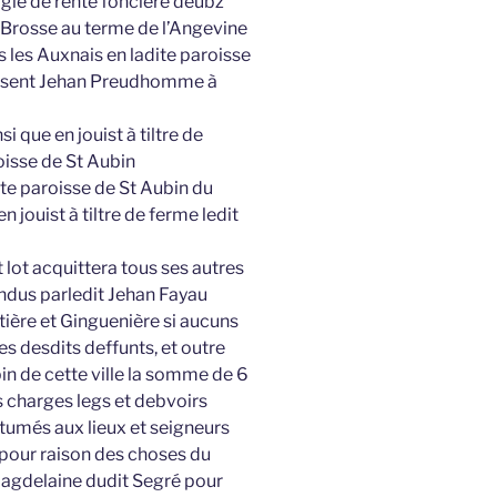
igle de rente foncière deubz
la Brosse au terme de l’Angevine
ès les Auxnais en ladite paroisse
présent Jehan Preudhomme à
si que en jouist à tiltre de
oisse de St Aubin
dite paroisse de St Aubin du
en jouist à tiltre de ferme ledit
 lot acquittera tous ses autres
ndus parledit Jehan Fayau
tière et Ginguenière si aucuns
ges desdits deffunts, et outre
in de cette ville la somme de 6
es charges legs et debvoirs
tumés aux lieux et seigneurs
 pour raison des choses du
Magdelaine dudit Segré pour