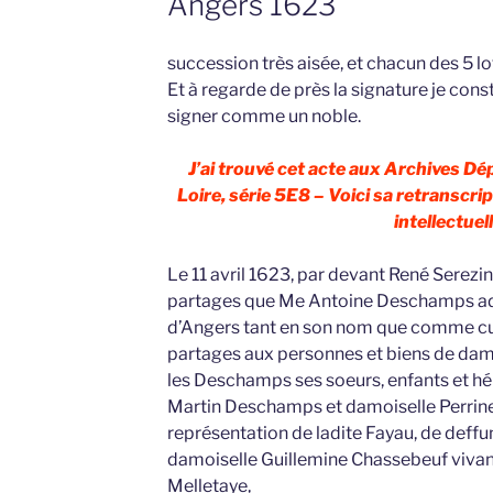
Angers 1623
succession très aisée, et chacun des 5 lot
Et à regarde de près la signature je cons
signer comme un noble.
J’ai trouvé cet acte aux Archives D
Loire, série 5E8 – Voici sa retranscrip
intellectuell
Le 11 avril 1623, par devant René Serezin 
partages que Me Antoine Deschamps adv
d’Angers tant en son nom que comme cu
partages aux personnes et biens de dam
les Deschamps ses soeurs, enfants et héri
Martin Deschamps et damoiselle Perrine 
représentation de ladite Fayau, de deffun
damoiselle Guillemine Chassebeuf vivant
Melletaye,