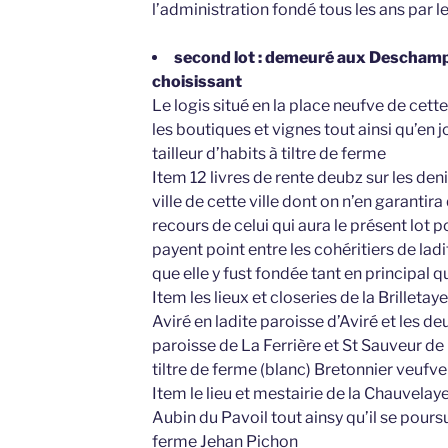
l’administration fondé tous les ans par l
second lot : demeuré aux Descham
choisissant
Le logis situé en la place neufve de cette
les boutiques et vignes tout ainsi qu’en 
tailleur d’habits à tiltre de ferme
Item 12 livres de rente deubz sur les den
ville de cette ville dont on n’en garantira
recours de celui qui aura le présent lot po
payent point entre les cohéritiers de la
que elle y fust fondée tant en principal 
Item les lieux et closeries de la Brilleta
Aviré en ladite paroisse d’Aviré et les d
paroisse de La Ferrière et St Sauveur de 
tiltre de ferme (blanc) Bretonnier veufv
Item le lieu et mestairie de la Chauvelaye
Aubin du Pavoil tout ainsy qu’il se poursu
ferme Jehan Pichon