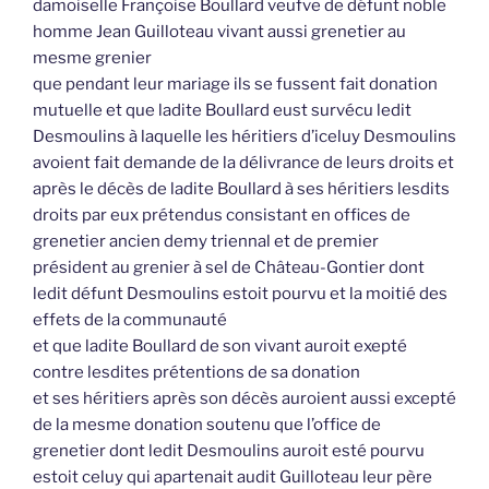
damoiselle Françoise Boullard veufve de défunt noble
homme Jean Guilloteau vivant aussi grenetier au
mesme grenier
que pendant leur mariage ils se fussent fait donation
mutuelle et que ladite Boullard eust survécu ledit
Desmoulins à laquelle les héritiers d’iceluy Desmoulins
avoient fait demande de la délivrance de leurs droits et
après le décès de ladite Boullard à ses héritiers lesdits
droits par eux prétendus consistant en offices de
grenetier ancien demy triennal et de premier
président au grenier à sel de Château-Gontier dont
ledit défunt Desmoulins estoit pourvu et la moitié des
effets de la communauté
et que ladite Boullard de son vivant auroit exepté
contre lesdites prétentions de sa donation
et ses héritiers après son décès auroient aussi excepté
de la mesme donation soutenu que l’office de
grenetier dont ledit Desmoulins auroit esté pourvu
estoit celuy qui apartenait audit Guilloteau leur père