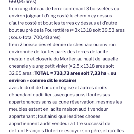
660,95 ares)
Item ung cloteau de terre contenant 3 boisselées ou
environ joignant d’ung costé le chemin cy dessus
d’autre costé et bout les terres cy dessus et d’autre
bout au pré de la Pourettière (= 3x 13,18 soit 39,53 ares
; sous-total 700,48 ares)
Item 2 boisselées et demie de chesnaie ou environ
environnée de toutes parts des terres de ladite
mestairie et closerie du Mortier, au hault de laquelle
chesnaie y a ung petit vinier (= 2,5 x 13,18 ares soit
32,95 ares ;
TOTAL = 733,73 ares soit 7,33 ha « ou
environ » comme dit le notaire
)
avec le droit de banc en l’église et autres droits
dépendant dudit lieu, avecques aussi toutes ses
appartenances sans aulcune réservation, mesmes les
meubles estant en ladite maison audit vendeur
appartenant ; tout ainsi que lesdites choses
appartiennent audit vendeur à titre successif de
deffunt François Dutertre escuyer son père, et qu’elles