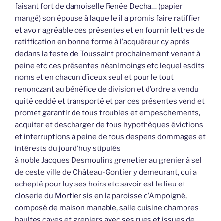
faisant fort de damoiselle Renée Decha… (papier
mangé) son épouse à laquelle il a promis faire ratiffier
et avoir agréable ces présentes et en fournir lettres de
ratiffication en bonne forme à l’acquéreur cy après
dedans la feste de Toussaint prochainement venant à
peine etc ces présentes néanlmoings etc lequel esdits
noms et en chacun d’iceux seul et pour le tout
renonczant au bénéfice de division et d’ordre a vendu
quité ceddé et transporté et par ces présentes vend et
promet garantir de tous troubles et empeschements,
acquiter et descharger de tous hypothèques évictions
et interruptions à peine de tous despens dommages et
intérests du jourd’huy stipulés
à noble Jacques Desmoulins grenetier au grenier à sel
de ceste ville de Château-Gontier y demeurant, qui a
achepté pour luy ses hoirs etc savoir est le lieu et
closerie du Mortier sis en la paroisse d’Ampoigné,
composé de maison manable, salle cuisine chambres
haultes caves et greniers avec ses rues et issues de