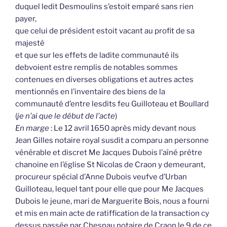
duquel ledit Desmoulins s’estoit emparé sans rien
payer,
que celui de président estoit vacant au profit de sa
majesté
et que sur les effets de ladite communauté ils
debvoient estre remplis de notables sommes
contenues en diverses obligations et autres actes
mentionnés en l’inventaire des biens de la
communauté d’entre lesdits feu Guilloteau et Boullard
(
je n’ai que le début de l’acte
)
En marge
: Le 12 avril 1650 après midy devant nous
Jean Gilles notaire royal susdit a comparu an personne
vénérable et discret Me Jacques Dubois l’aîné prêtre
chanoine en l’église St Nicolas de Craon y demeurant,
procureur spécial d’Anne Dubois veufve d’Urban
Guilloteau, lequel tant pour elle que pour Me Jacques
Dubois le jeune, mari de Marguerite Bois, nous a fourni
et mis en main acte de ratiffication de la transaction cy
dessus passée par Chesnau notaire de Craon le 9 de ce