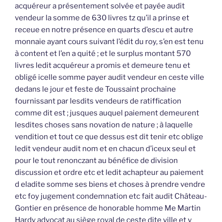
acquéreur a présentement solvée et payée audit
vendeur la somme de 630 livres tz qu’il a prinse et
receue en notre présence en quarts d’escu et autre
monnaie ayant cours suivant l’édit du roy, s’en est tenu
à content et l’en a quité ; et le surplus montant 570
livres ledit acquéreur a promis et demeure tenu et
obligé icelle somme payer audit vendeur en ceste ville
dedans le jour et feste de Toussaint prochaine
fournissant par lesdits vendeurs de ratiffication
comme dit est ; jusques auquel paiement demeurent
lesdites choses sans novation de nature ; à laquelle
vendition et tout ce que dessus est dit tenir etc oblige
ledit vendeur audit nom et en chacun d’iceux seul et
pour le tout renonczant au bénéfice de division
discussion et ordre etc et ledit achapteur au paiement
d eladite somme ses biens et choses à prendre vendre
etc foy jugement condemnation etc fait audit Château-
Gontier en présence de honorable homme Me Martin
Hardy advocat au siège royal de ceste dite ville et y