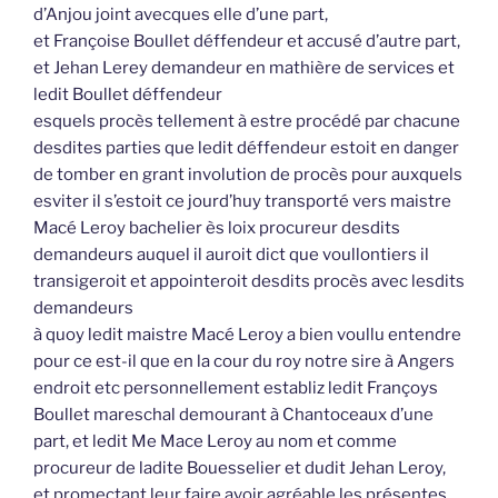
d’Anjou joint avecques elle d’une part,
et Françoise Boullet déffendeur et accusé d’autre part,
et Jehan Lerey demandeur en mathière de services et
ledit Boullet déffendeur
esquels procès tellement à estre procédé par chacune
desdites parties que ledit déffendeur estoit en danger
de tomber en grant involution de procès pour auxquels
esviter il s’estoit ce jourd’huy transporté vers maistre
Macé Leroy bachelier ès loix procureur desdits
demandeurs auquel il auroit dict que voullontiers il
transigeroit et appointeroit desdits procès avec lesdits
demandeurs
à quoy ledit maistre Macé Leroy a bien voullu entendre
pour ce est-il que en la cour du roy notre sire à Angers
endroit etc personnellement establiz ledit Françoys
Boullet mareschal demourant à Chantoceaux d’une
part, et ledit Me Mace Leroy au nom et comme
procureur de ladite Bouesselier et dudit Jehan Leroy,
et promectant leur faire avoir agréable les présentes