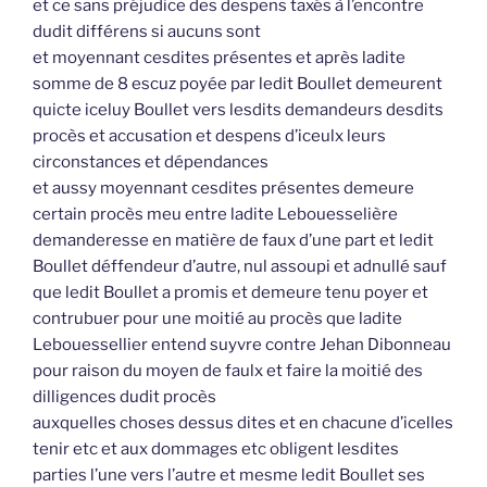
et ce sans préjudice des despens taxés à l’encontre
dudit différens si aucuns sont
et moyennant cesdites présentes et après ladite
somme de 8 escuz poyée par ledit Boullet demeurent
quicte iceluy Boullet vers lesdits demandeurs desdits
procès et accusation et despens d’iceulx leurs
circonstances et dépendances
et aussy moyennant cesdites présentes demeure
certain procès meu entre ladite Lebouesselière
demanderesse en matière de faux d’une part et ledit
Boullet déffendeur d’autre, nul assoupi et adnullé sauf
que ledit Boullet a promis et demeure tenu poyer et
contrubuer pour une moitié au procès que ladite
Lebouessellier entend suyvre contre Jehan Dibonneau
pour raison du moyen de faulx et faire la moitié des
dilligences dudit procès
auxquelles choses dessus dites et en chacune d’icelles
tenir etc et aux dommages etc obligent lesdites
parties l’une vers l’autre et mesme ledit Boullet ses