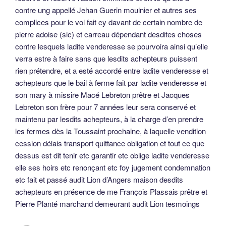
contre ung appellé Jehan Guerin moulnier et autres ses
complices pour le vol fait cy davant de certain nombre de
pierre adoise (sic) et carreau dépendant desdites choses
contre lesquels ladite venderesse se pourvoira ainsi qu’elle
verra estre à faire sans que lesdits achepteurs puissent
rien prétendre, et a esté accordé entre ladite venderesse et
achepteurs que le bail à ferme fait par ladite venderesse et
son mary à missire Macé Lebreton prêtre et Jacques
Lebreton son frère pour 7 années leur sera conservé et
maintenu par lesdits achepteurs, à la charge d’en prendre
les fermes dès la Toussaint prochaine, à laquelle vendition
cession délais transport quittance obligation et tout ce que
dessus est dit tenir etc garantir etc oblige ladite venderesse
elle ses hoirs etc renonçant etc foy jugement condemnation
etc fait et passé audit Lion d’Angers maison desdits
achepteurs en présence de me François Plassais prêtre et
Pierre Planté marchand demeurant audit Lion tesmoings