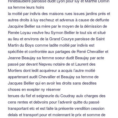
Hinebaudière paroisse dudit Lyon pour luy et Marthe Domin
sa femme leurs hoirs
la moitié par indivis des maisons rues issues jardins prés et
autres droits à luy escheuz et advenus à cause de deffunte
Jacquine Bellier sa mère par le moyen de la démission de
Renée Loyau veufve feu Symon Bellier le tout sis et situé
au lieu et environs de la Grand Courye paroisse de Saint
Martin du Boys comme ladite moitié par indivis est
spécifiée et confrontée aux partages de René Chevallier et
Jeanne Beaujay sa femme soeur dudit Beaujay par acte
passé par devant Nepveu notaire de st Laurent des
Mortiers dont ledit acquéreur a acquis l’autre moitié
appartenant audit Chevallier et Beaujay sa femme de
Jacques Bellier qui en avoir les droits sans desdites
choses en exepter ny réserver
tenues du fief et seigneurie du Coudray aulx charges des
cens rentes et debvoirs pour l’advenir quitte du passé
transportant etc et est faite la présente vendition cession
delais et transport pour et moiennant le prix et somme de