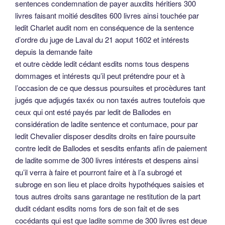
sentences condemnation de payer auxdits héritiers 300
livres faisant moitié desdites 600 livres ainsi touchée par
ledit Charlet audit nom en conséquence de la sentence
d’ordre du juge de Laval du 21 aoput 1602 et intérests
depuis la demande faite
et outre cèdde ledit cédant esdits noms tous despens
dommages et intérests qu’il peut prétendre pour et à
l’occasion de ce que dessus poursuites et procèdures tant
jugés que adjugés taxéx ou non taxés autres toutefois que
ceux qui ont esté payés par ledit de Ballodes en
considération de ladite sentence et contumace, pour par
ledit Chevalier disposer desdits droits en faire poursuite
contre ledit de Ballodes et sesdits enfants afin de paiement
de ladite somme de 300 livres intérests et despens ainsi
qu’il verra à faire et pourront faire et à l’a subrogé et
subroge en son lieu et place droits hypothéques saisies et
tous autres droits sans garantage ne restitution de la part
dudit cédant esdits noms fors de son fait et de ses
cocédants qui est que ladite somme de 300 livres est deue