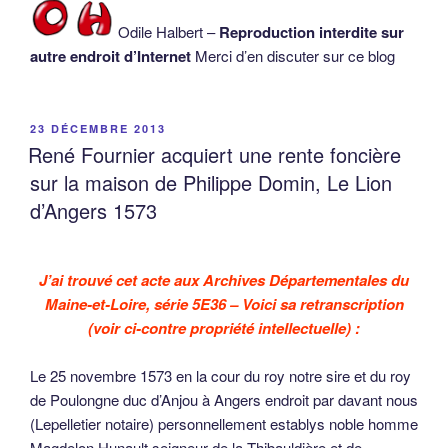
Odile Halbert –
Reproduction interdite sur
autre endroit d’Internet
Merci d’en discuter sur ce blog
PUBLIÉ
23 DÉCEMBRE 2013
LE
René Fournier acquiert une rente foncière
sur la maison de Philippe Domin, Le Lion
d’Angers 1573
J’ai trouvé cet acte aux Archives Départementales du
Maine-et-Loire, série 5E36 – Voici sa retranscription
(voir ci-contre propriété intellectuelle) :
Le 25 novembre 1573 en la cour du roy notre sire et du roy
de Poulongne duc d’Anjou à Angers endroit par davant nous
(Lepelletier notaire) personnellement establys noble homme
Magdelon Hunault seigneur de la Thibauldière et de