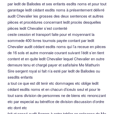
par ledit de Ballodes et ses enfants esdits noms et pour tout
garantage ledit cédant esdits noms à présentement délivré
audit Chevalier les grosses des deux sentences et aultres
pièces et procédures concernant ledit procès desquelles
pièces ledit Chevalier s’est contenté
ceste cession et transport faite pour et moyennant la
sommede 400 livres tournois payée contant par ledit
Chevalier audit cédant esdits noms qui l’a receue en pièces
de 16 sols et autre monnaie courant suivant l’édit s’en tient
content et en quite ledit Chevalier lequel Chevalier en outre
demeure tenu et chargé payer et safisfaire Me Mathurin
Sire sergent royal si fait n’a esté par ledit de Ballodes ou
sesdits enfants
a tout ce que est dit tenir etc dommages etc oblige ledit
cédant esdits noms et en chacun d’iceulx seul et pour le
tout sans division de personnes ne de biens etc renonczant
etc par especial au bénéfice de division discussion d’ordre
etc dont etc
fait et passé audit Angers à notre tablier en présence de Me