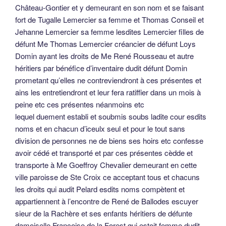
Château-Gontier et y demeurant en son nom et se faisant
fort de Tugalle Lemercier sa femme et Thomas Conseil et
Jehanne Lemercier sa femme lesdites Lemercier filles de
défunt Me Thomas Lemercier créancier de défunt Loys
Domin ayant les droits de Me René Rousseau et autre
héritiers par bénéfice d’inventaire dudit défunt Domin
prometant qu’elles ne contreviendront à ces présentes et
ains les entretiendront et leur fera ratiffier dans un mois à
peine etc ces présentes néanmoins etc
lequel duement establi et soubmis soubs ladite cour esdits
noms et en chacun d’iceulx seul et pour le tout sans
division de personnes ne de biens ses hoirs etc confesse
avoir cédé et transporté et par ces présentes cèdde et
transporte à Me Goeffroy Chevalier demeurant en cette
ville paroisse de Ste Croix ce acceptant tous et chacuns
les droits qui audit Pelard esdits noms compètent et
appartiennent à l’encontre de René de Ballodes escuyer
sieur de la Rachère et ses enfants héritiers de défunte
damoiselle Françoise de la Forest qui estoit femme dudit