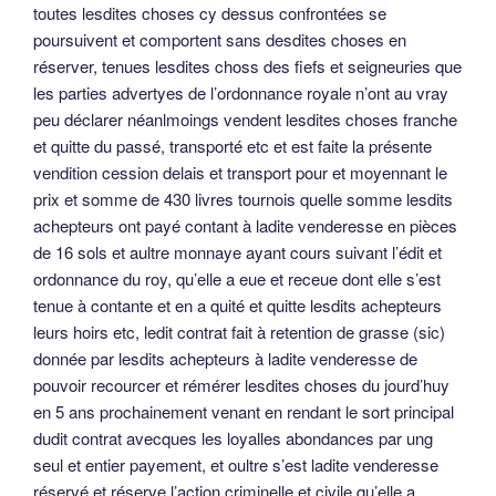
toutes lesdites choses cy dessus confrontées se
poursuivent et comportent sans desdites choses en
réserver, tenues lesdites choss des fiefs et seigneuries que
les parties advertyes de l’ordonnance royale n’ont au vray
peu déclarer néanlmoings vendent lesdites choses franche
et quitte du passé, transporté etc et est faite la présente
vendition cession delais et transport pour et moyennant le
prix et somme de 430 livres tournois quelle somme lesdits
achepteurs ont payé contant à ladite venderesse en pièces
de 16 sols et aultre monnaye ayant cours suivant l’édit et
ordonnance du roy, qu’elle a eue et receue dont elle s’est
tenue à contante et en a quité et quitte lesdits achepteurs
leurs hoirs etc, ledit contrat fait à retention de grasse (sic)
donnée par lesdits achepteurs à ladite venderesse de
pouvoir recourcer et rémérer lesdites choses du jourd’huy
en 5 ans prochainement venant en rendant le sort principal
dudit contrat avecques les loyalles abondances par ung
seul et entier payement, et oultre s’est ladite venderesse
réservé et réserve l’action criminelle et civile qu’elle a