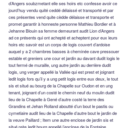
d’Angers soubzmetant elle ses hoirs etc confesse avoir ce
jourd’huy vendu quité ceddé délaissé et transporté et par
ces présentes vend quite cèdde délaisse et transporte et
promet garantir à honneste personne Mathieu Bordier et à
Jehanne Blouin sa femme demeurant audit Lion d’Angers
ad ce présents qui ont achepté et acheptent pour eux leurs
hoirs etc savoir est un corps de logis couvert d’ardoise
auquel y a 2 chambres basses à cheminée cave pressouer
estable et greniers une cour et jardin au davant dudit logis le
tout fermé de muraille, ung autre jardin au derrière dudit
logis, ung verger appellé la Vallée qui est prest et joignant
ledit logis fors qu’il y a ung petit logis entre eux deux, le tout
sis et situé au bourg de la Chapelle sur Oudon et en ung
tenant, joignant d’un costé le chemin neuf du moulin dudit
lieu de la Chapelle à Gené d’autre costé la terre des
Grandins et Jehan Rolland aboutté d’un bout le pastis ou
cymetiaire audit lieu de la Chapelle d’autre bout le jardin de
la veuve Paillard ; Item une autre enclose de jardin sis et
situé près ledit bourg appellé l’enclose de la Fontaine