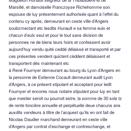
Marsillé, et damoiselle Franczoyse Richehomme son
espouse de luy présentement authorisée quant à l’effet du
contenu cy après, demeurant en ceste ville d’Angers
soubzmectant etc lesdits Hunault e sa femme eulx et
chacun d’eulx seul et pour le tout sans division de
personnes ne de biens leurs hoirs et confessent avoir
aujourd’huy vendu quité ceddé délaissé et transporté et par
ces présentes vendent quictent cèddent délaissent et
transportent dès maintenant etc
à René Fournyer demeurant au bourg du Lyon d’Angers en
la personne de Estienne Cocault demeurant audit Lyon
d’Angers, à ce présent stipulant et acceptant pour ledit
Fournyer et encores nous notaire stipulant pour luy en tant
que mestier seroit ou pourroit estre, la somme de 30 sols tz
de rente foncière annuelle et perpétuelle deue chacuns ans
auxdits vendeurs à tiltre de l’acquest qu’ils en ont fait de
Nicolas Daudier marchand demeurant en ceste ville
d’Angers par contrat d’eschange et contreschange, et