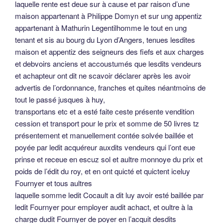
laquelle rente est deue sur à cause et par raison d’une
maison appartenant à Philippe Domyn et sur ung appentiz
appartenant à Mathurin Legentilhomme le tout en ung
tenant et sis au bourg du Lyon d’Angers, tenues lesdites
maison et appentiz des seigneurs des fiefs et aux charges
et debvoirs anciens et accoustumés que lesdits vendeurs
et achapteur ont dit ne scavoir déclarer après les avoir
advertis de l’ordonnance, franches et quites néantmoins de
tout le passé jusques à huy,
transportans etc et a esté faite ceste présente vendition
cession et transport pour le prix et somme de 50 livres tz
présentement et manuellement contée solvée baillée et
poyée par ledit acquéreur auxdits vendeurs qui l’ont eue
prinse et receue en escuz sol et aultre monnoye du prix et
poids de l’édit du roy, et en ont quicté et quictent iceluy
Fournyer et tous aultres
laquelle somme ledit Cocault a dit luy avoir esté baillée par
ledit Fournyer pour employer audit achact, et oultre à la
charge dudit Fournyer de poyer en l’acquit desdits