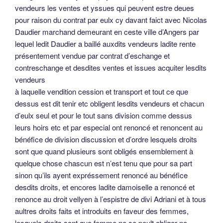
vendeurs les ventes et yssues qui peuvent estre deues
pour raison du contrat par eulx cy davant faict avec Nicolas
Daudier marchand demeurant en ceste ville d’Angers par
lequel ledit Daudier a baillé auxdits vendeurs ladite rente
présentement vendue par contrat d’eschange et
contreschange et desdites ventes et issues acquiter lesdits
vendeurs
à laquelle vendition cession et transport et tout ce que
dessus est dit tenir etc obligent lesdits vendeurs et chacun
d’eulx seul et pour le tout sans division comme dessus
leurs hoirs etc et par especial ont renoncé et renoncent au
bénéfice de division discussion et d’ordre lesquels droits
sont que quand plusieurs sont obligés ensemblement à
quelque chose chascun est n’est tenu que pour sa part
sinon qu’ils ayent expréssement renoncé au bénéfice
desdits droits, et encores ladite damoiselle a renoncé et
renonce au droit vellyen à l’espistre de divi Adriani et à tous
aultres droits faits et introduits en faveur des femmes,
lesquels droits sont que femme ne se peult obliger ne