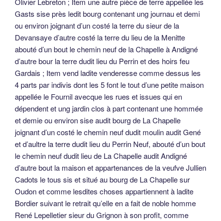
Olivier Lebreton ; Item une autre pièce de terre appellée les
Gasts sise près ledit bourg contenant ung journau et demi
ou environ joignant d’un costé la terre du sieur de la
Devansaye d’autre costé la terre du lieu de la Menitte
abouté d’un bout le chemin neuf de la Chapelle à Andigné
d’autre bour la terre dudit lieu du Perrin et des hoirs feu
Gardais ; Item vend ladite venderesse comme dessus les
4 parts par indivis dont les 5 font le tout d’une petite maison
appellée le Fournil avecque les rues et issues qui en
dépendent et ung jardin clos à part contenant une hommée
et demie ou environ sise audit bourg de La Chapelle
joignant d’un costé le chemin neuf dudit moulin audit Gené
et d’aultre la terre dudit lieu du Perrin Neuf, abouté d’un bout
le chemin neuf dudit lieu de La Chapelle audit Andigné
d’autre bout la maison et appartenances de la veufve Jullien
Cadots le tous sis et situé au bourg de La Chapelle sur
Oudon et comme lesdites choses appartiennent à ladite
Bordier suivant le retrait qu’elle en a fait de noble homme
René Lepelletier sieur du Grignon à son profit, comme