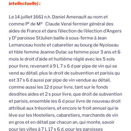
intellectuelle) :
Le 14 juillet 1661 n.h. Daniel Amenault au nom et
r
e
comme P
de M
Claude Veral fermier général des
aides de France et dans l’élection de l’élection d’Angers
t
y D
paroisse StJulien baille à sous-ferme à Jean
Lemanceau hoste et cabaretier au bourg de Nyoiseau
et hble femme Jeanne Dulac sa femme pour 3 ans et 6
mois le droit d’aide et huitième réglé avec les 5 sols
pour livre, revenant à 9 L 7 s 6 d par pipe de vin qui se
vend au détail, plus le droit de subvention et parisis qu
est 37 s 6 d aussi par pipe de vin vendue au détail,
comme aussi les 12 d pour livre, tant sur le fonds
desdites aides et 2 s pour livre, que droit de subvention
et parisis, ensemble les 6 d pour livre de nouveau droit
attribué aux trésoriers, et encore le froit annuel qui le
lève sur les Hosteliers, cabaretiers, marchands de vin
en gros et en détail par chacun an, qui monte, savoir
pour les villes à 7 L 17 s 6 d, pour les paroisses