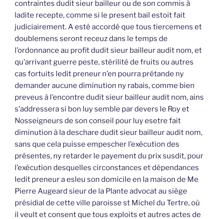
contraintes dudit sieur bailleur ou de son commis à
ladite recepte, comme si le present bail estoit fait
judiciairement. A esté accordé que tous tiercemens et
doublemens seront receuz dans le temps de
l’ordonnance au profit dudit sieur bailleur audit nom, et
qu’arrivant guerre peste, stérilité de fruits ou autres
cas fortuits ledit preneur n’en pourra prétande ny
demander aucune diminution ny rabais, comme bien
preveus à l’encontre dudit sieur bailleur audit nom, ains
s’addressera si bon luy semble par devers le Roy et
Nosseigneurs de son conseil pour luy esetre fait
diminution à la deschare dudit sieur bailleur audit nom,
sans que cela puisse empescher l’exécution des
présentes, ny retarder le payement du prix susdit, pour
l’exécution desquelles circonstances et dépendances
ledit preneur a esleu son domicile en la maison de Me
Pierre Augeard sieur de la Plante advocat au siège
présidial de cette ville paroisse st Michel du Tertre, où
il veult et consent que tous exploits et autres actes de