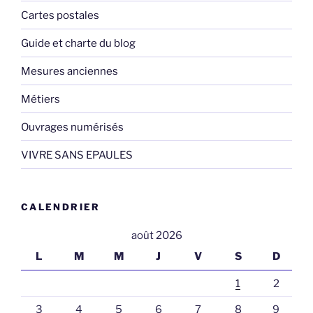
Cartes postales
Guide et charte du blog
Mesures anciennes
Métiers
Ouvrages numérisés
VIVRE SANS EPAULES
CALENDRIER
août 2026
L
M
M
J
V
S
D
1
2
3
4
5
6
7
8
9