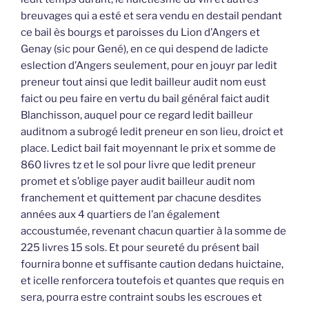
breuvages qui a esté et sera vendu en destail pendant
ce bail ès bourgs et paroisses du Lion d’Angers et
Genay (sic pour Gené), en ce qui despend de ladicte
eslection d’Angers seulement, pour en jouyr par ledit
preneur tout ainsi que ledit bailleur audit nom eust
faict ou peu faire en vertu du bail général faict audit
Blanchisson, auquel pour ce regard ledit bailleur
auditnom a subrogé ledit preneur en son lieu, droict et
place. Ledict bail fait moyennant le prix et somme de
860 livres tz et le sol pour livre que ledit preneur
promet et s’oblige payer audit bailleur audit nom
franchement et quittement par chacune desdites
années aux 4 quartiers de l’an également
accoustumée, revenant chacun quartier à la somme de
225 livres 15 sols. Et pour seureté du présent bail
fournira bonne et suffisante caution dedans huictaine,
et icelle renforcera toutefois et quantes que requis en
sera, pourra estre contraint soubs les escroues et