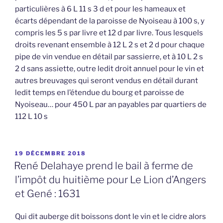
particulières à 6 L 11 s 3 d et pour les hameaux et
écarts dépendant de la paroisse de Nyoiseau à 100 s, y
compris les 5 s par livre et 12 d par livre. Tous lesquels
droits revenant ensemble à 12 L 2 s et 2 d pour chaque
pipe de vin vendue en détail par sassierre, et à 10 L 2 s
2 d sans assiette, outre ledit droit annuel pour le vin et
autres breuvages qui seront vendus en détail durant
ledit temps en l’étendue du bourg et paroisse de
Nyoiseau… pour 450 L par an payables par quartiers de
112 L 10 s
PUBLIÉ
19 DÉCEMBRE 2018
LE
René Delahaye prend le bail à ferme de
l’impôt du huitième pour Le Lion d’Angers
et Gené : 1631
Qui dit auberge dit boissons dont le vin et le cidre alors