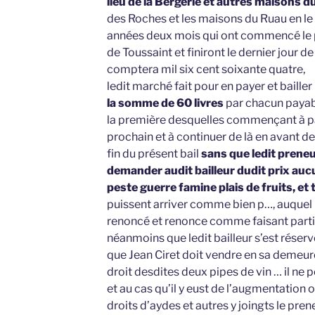
lieu de la Bergerie et autres maisons du
des Roches et les maisons du Ruau en l
années deux mois qui ont commencé le p
de Toussaint et finiront le dernier jour 
comptera mil six cent soixante quatre,
ledit marché fait pour en payer et baille
la somme de 60 livres
par chacun payabl
la première desquelles commençant à pa
prochain et à continuer de là en avant de 
fin du présent bail
sans que ledit prene
demander audit bailleur dudit prix auc
peste guerre famine plais de fruits, et 
puissent arriver comme bien p…, auquel r
renoncé et renonce comme faisant partie
néanmoins que ledit bailleur s’est réserv
que Jean Ciret doit vendre en sa demeure
droit desdites deux pipes de vin … il ne 
et au cas qu’il y eust de l’augmentation 
droits d’aydes et autres y joingts le pre