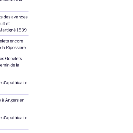
ts des avances
ult et
 Martigné 1539
elets encore
 la Ripossière
des Gobelets
emin de la
 d’apothicaire
e à Angers en
 d’apothicaire