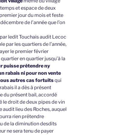
dit village
même du village
e temps et espace de deux
remier jour du mois et feste
de décembre de l’année que l’on
r par ledit Touchais audit Lecoc
e par les quartiers de l’année,
yer le premier février
quartier en quartier jusqu’à la
ur puisse prétendre ny
un rabais ni pour non vente
tous autres cas fortuits
qui
abais il a dès à présent
 du présent bail, accordé
é le droit de deux pipes de vin
 audit lieu des Roches, auquel
pourra rien prétendre
ou de la diminution desdits
neur ne sera tenu de payer