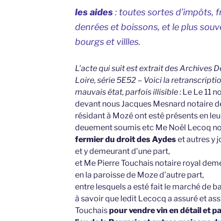
les aides
: toutes sortes d’impôts, 
denrées et boissons, et le plus souv
bourgs et villles.
L’acte qui suit est extrait des Archives
Loire, série 5E52 – Voici la retranscriptio
mauvais état, parfois illisible :
Le Le 11 n
devant nous Jacques Mesnard notaire de
résidant à Mozé ont esté présents en leu
deuement soumis etc Me Noël Lecoq not
fermier du droit des Aydes
et autres y 
et y demeurant d’une part,
et Me Pierre Touchais notaire royal deme
en la paroisse de Moze d’autre part,
entre lesquels a esté fait le marché de ba
à savoir que ledit Lecocq a assuré et as
Touchais
pour vendre vin en détail et p