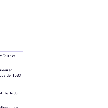
e Fournier
ueau et
Juvardeil 1583
et charte du
 découvre la