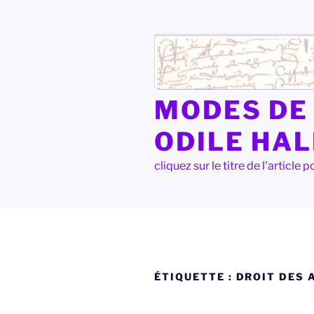
Aller
au
contenu
principal
MODES DE 
ODILE HA
cliquez sur le titre de l'articl
ÉTIQUETTE :
DROIT DES 