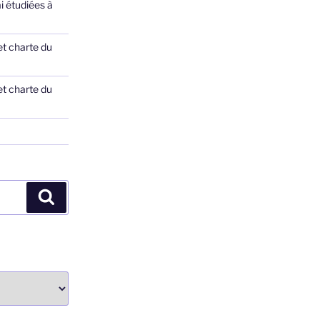
ai étudiées à
et charte du
et charte du
Recherche