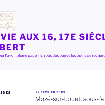
VIE AUX 16, 17E SIÈC
LBERT
e pour l'avoir pleine page – En bas des pages les outils de rec
PUBLIÉ
AIDES
22 FÉVRIER 2009
LE
Mozé-sur-Louet, sous-fe