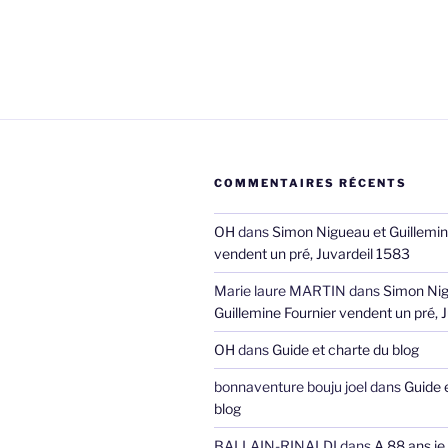
COMMENTAIRES RÉCENTS
OH
dans
Simon Nigueau et Guillemin
vendent un pré, Juvardeil 1583
Marie laure MARTIN
dans
Simon Nig
Guillemine Fournier vendent un pré, 
OH
dans
Guide et charte du blog
bonnaventure bouju joel
dans
Guide 
blog
BALLAIN-RINALDI
dans
A 88 ans je