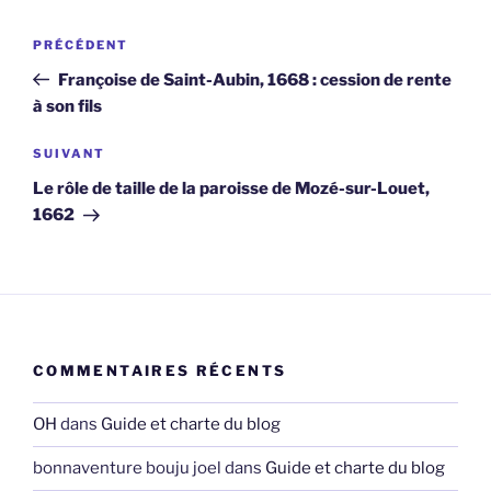
Navigation
Article
PRÉCÉDENT
de
précédent
Françoise de Saint-Aubin, 1668 : cession de rente
l’article
à son fils
Article
SUIVANT
suivant
Le rôle de taille de la paroisse de Mozé-sur-Louet,
1662
COMMENTAIRES RÉCENTS
OH
dans
Guide et charte du blog
bonnaventure bouju joel
dans
Guide et charte du blog