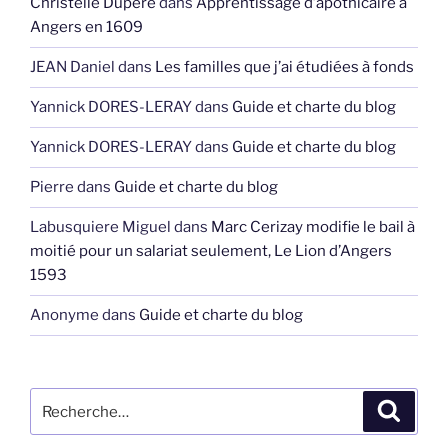
Christelle Dupéré
dans
Apprentissage d’apothicaire à
Angers en 1609
JEAN Daniel
dans
Les familles que j’ai étudiées à fonds
Yannick DORES-LERAY
dans
Guide et charte du blog
Yannick DORES-LERAY
dans
Guide et charte du blog
Pierre
dans
Guide et charte du blog
Labusquiere Miguel
dans
Marc Cerizay modifie le bail à
moitié pour un salariat seulement, Le Lion d’Angers
1593
Anonyme
dans
Guide et charte du blog
Recherche
Recher
pour
: