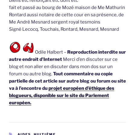
biens etc renonçant etc dont etc
fait et passé au bourg de Mozé maison de Me Mathurin
Rontard aussi notaire de cette cour en sa présence, de
Me André Mesnard sergent royal tesmoins
Signé Lecocq, Touchais, Rontard, Mesnard, Mesnard
Odile Halbert –
Reproduction interdite sur
autre endroit d’Internet
Merci d’en discuter sur ce
blog et non aller en discuter dans mon dos sur un
forum ou autre blog.
Tout commentaire ou copie
partielle de cet article sur autre blog ou forum ou site
va à l’encontre du
projet européen d’éthique des
blogueurs, disponible sur le site du Parlement
européen.
CATÉGORIES
AIDES, HUITIÈME