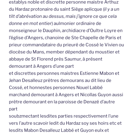
establys noble et discrette personne maistre Arthuz
du Hardaz protonaire du saint Siège aplicque (
il y a un
tilt d’abrévation au dessus, mais j’ignore ce que cela
donne en mot entier
) aulmonier ordinaire de
monseigneur le Dauphin, archidiacre d’Oultre Loyre en
l’église d’Angers, chanoine de Ste Chapelle de Paris et
prieur commandataire du prieuré de Cossé le Vivien ou
diocèse du Mans, member dépendant du moustier et
abbaye de St Florend près Saumur, à présent
demourant à Angers d’une part
et discrettes personnes maistres Estienne Mabon et
Jehan Desalleuz prêtres demourans au dit lieu de
Cossé, et honnestes personnes Nouel Labbé
marchand demourant à Angers et Nicollas Guyon aussi
prêtre demourant en la paroisse de Denazé d’autre
part
soubzmectant lesdites parties respectivement l’une
vers l’autre scavoir ledit du Hardaz soy ses hoirs etc et
lesdits Mabon Desalleuz Labbé et Guyon eulx et