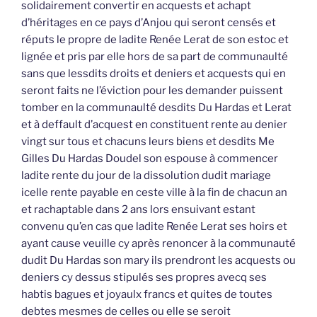
solidairement convertir en acquests et achapt
d’héritages en ce pays d’Anjou qui seront censés et
réputs le propre de ladite Renée Lerat de son estoc et
lignée et pris par elle hors de sa part de communaulté
sans que lessdits droits et deniers et acquests qui en
seront faits ne l’éviction pour les demander puissent
tomber en la communaulté desdits Du Hardas et Lerat
et à deffault d’acquest en constituent rente au denier
vingt sur tous et chacuns leurs biens et desdits Me
Gilles Du Hardas Doudel son espouse à commencer
ladite rente du jour de la dissolution dudit mariage
icelle rente payable en ceste ville à la fin de chacun an
et rachaptable dans 2 ans lors ensuivant estant
convenu qu’en cas que ladite Renée Lerat ses hoirs et
ayant cause veuille cy après renoncer à la communauté
dudit Du Hardas son mary ils prendront les acquests ou
deniers cy dessus stipulés ses propres avecq ses
habtis bagues et joyaulx francs et quites de toutes
debtes mesmes de celles ou elle se seroit