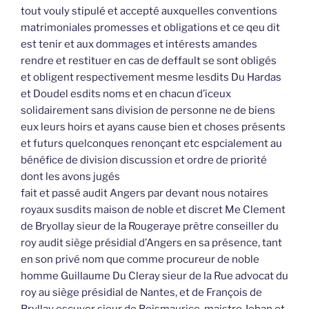
tout vouly stipulé et accepté auxquelles conventions
matrimoniales promesses et obligations et ce qeu dit
est tenir et aux dommages et intérests amandes
rendre et restituer en cas de deffault se sont obligés
et obligent respectivement mesme lesdits Du Hardas
et Doudel esdits noms et en chacun d’iceux
solidairement sans division de personne ne de biens
eux leurs hoirs et ayans cause bien et choses présents
et futurs quelconques renonçant etc espcialement au
bénéfice de division discussion et ordre de priorité
dont les avons jugés
fait et passé audit Angers par devant nous notaires
royaux susdits maison de noble et discret Me Clement
de Bryollay sieur de la Rougeraye prêtre conseiller du
roy audit siège présidial d’Angers en sa présence, tant
en son privé nom que comme procureur de noble
homme Guillaume Du Cleray sieur de la Rue advocat du
roy au siège présidial de Nantes, et de François de
Bryllay escuyer sieur de Boismaurice, maistre Jehan et