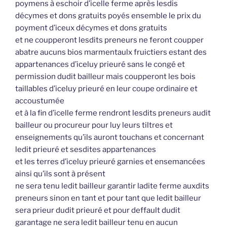
poymens à eschoir d’icelle ferme après lesdis
décymes et dons gratuits poyés ensemble le prix du
poyment d’iceux décymes et dons gratuits
et ne coupperont lesdits preneurs ne feront coupper
abatre aucuns bios marmentaulx fruictiers estant des
appartenances d’iceluy prieuré sans le congé et
permission dudit bailleur mais coupperont les bois
taillables d’iceluy prieuré en leur coupe ordinaire et
accoustumée
et à la fin d’icelle ferme rendront lesdits preneurs audit
bailleur ou procureur pour luy leurs tiltres et
enseignements qu’ils auront touchans et concernant
ledit prieuré et sesdites appartenances
et les terres d’iceluy prieuré garnies et ensemancées
ainsi qu’ils sont à présent
ne sera tenu ledit bailleur garantir ladite ferme auxdits
preneurs sinon en tant et pour tant que ledit bailleur
sera prieur dudit prieuré et pour deffault dudit
garantage ne sera ledit bailleur tenu en aucun