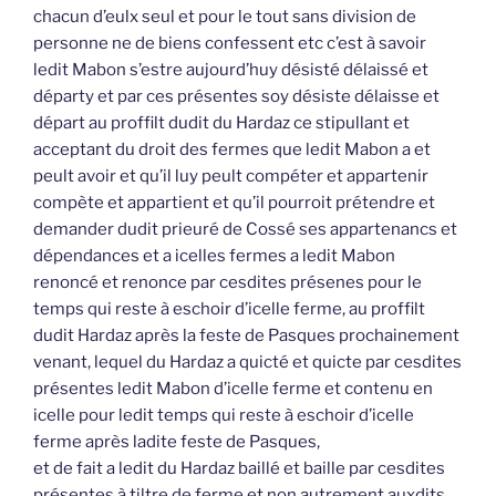
chacun d’eulx seul et pour le tout sans division de
personne ne de biens confessent etc c’est à savoir
ledit Mabon s’estre aujourd’huy désisté délaissé et
départy et par ces présentes soy désiste délaisse et
départ au proffilt dudit du Hardaz ce stipullant et
acceptant du droit des fermes que ledit Mabon a et
peult avoir et qu’il luy peult compéter et appartenir
compète et appartient et qu’il pourroit prétendre et
demander dudit prieuré de Cossé ses appartenancs et
dépendances et a icelles fermes a ledit Mabon
renoncé et renonce par cesdites présenes pour le
temps qui reste à eschoir d’icelle ferme, au proffilt
dudit Hardaz après la feste de Pasques prochainement
venant, lequel du Hardaz a quicté et quicte par cesdites
présentes ledit Mabon d’icelle ferme et contenu en
icelle pour ledit temps qui reste à eschoir d’icelle
ferme après ladite feste de Pasques,
et de fait a ledit du Hardaz baillé et baille par cesdites
présentes à tiltre de ferme et non autrement auxdits