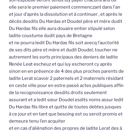
elle sera le premier paiement commenczant dans l’an
et jour d’après la dissolution et à continuer , et après le
décès desdits Du Hardas et Doudel père et mère dudit
Du Hardas fils elle aura douaire entier stipulé selon
ladite coustume dudit pays de Bretagne
et ne pourra ledit Du Hardas fils soit avecq l’auctorité
de ses dits père et mère et dudit Doudel, toucher ne
autrement les sorts principaux des deniers de ladite
Renée Leat escheuz et qui luy escheront cy après
sinon en en présence de 4 des plus proches parents de
ladite Lerat scavoir 2 paternels et 2 maternels résidant
en ceste ville pour en estre passé actes publiques affin
de la recognoissance desdits droits seulement
assurant et a ledit sieur Doudel esdits noms assur ledit
Du Hardas fils libre et quitte de toutes debtes jusques
à ce jour et en tant que besoing est ou seroit promis et
demeure tenu l’en acquiter
et en cas d’aliénation des propres de ladite Lerat des à