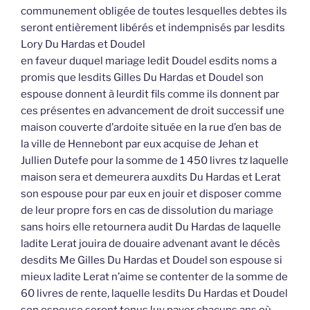
communement obligée de toutes lesquelles debtes ils
seront entièrement libérés et indempnisés par lesdits
Lory Du Hardas et Doudel
en faveur duquel mariage ledit Doudel esdits noms a
promis que lesdits Gilles Du Hardas et Doudel son
espouse donnent à leurdit fils comme ils donnent par
ces présentes en advancement de droit successif une
maison couverte d’ardoite située en la rue d’en bas de
la ville de Hennebont par eux acquise de Jehan et
Jullien Dutefe pour la somme de 1 450 livres tz laquelle
maison sera et demeurera auxdits Du Hardas et Lerat
son espouse pour par eux en jouir et disposer comme
de leur propre fors en cas de dissolution du mariage
sans hoirs elle retournera audit Du Hardas de laquelle
ladite Lerat jouira de douaire advenant avant le décès
desdits Me Gilles Du Hardas et Doudel son espouse si
mieux ladite Lerat n’aime se contenter de la somme de
60 livres de rente, laquelle lesdits Du Hardas et Doudel
son espouse seront tenus luy payer chacuns ans où