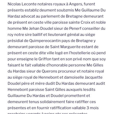
Nicolas Leconte notaires royaux à Angers, furent
présents establiz deument soubzmis Me Guillaume Du
Hardaz advocat au parlement de Bretagne demeurant
de présent en ceste ville paroisse sainte Croix et noble
homme Me Jehan Doudel sieur de Penerf conseiller du
roy notre sire baillif et lieutenant généal au siège
présidial de Quimpereocantin pays de Bretagne y
demeurant paroisse de Saint Marguerite estant de
présent en ceste dite ville logé en l’hostellerie où pend
pour enseigne le Griffon tant en son privé nom que soy
faisant le fait vallable d’honorable personne Me Gilles
du Hardas sieur de Querons procureur et notaire royal
au siège royal de Hennebont et damoiselle Jacquette
Doudel père et mère dudit Du Hardas demeurant audit
Hennebont paroisse Saint Gilles auxquels lesdits
Guillaume Du Hardas et Doudel promettent et
demeurent tenus solidairement faire ratiffier ces
présentes et en fournir ratiffication vallable 3 mois
prochains venants à peine etc ces présentes