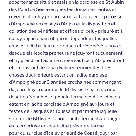
appartenancs situé et assis en la paroisse de St Aubin
des Pond de See avecques les domaines rentes et
revenus d’iceluy prieuré situés et assis en la paroisse
d’Ampoigné en ce pays d’Anjou et la disposition et
collation des bénéfices et offices d’iceluy prieuré et à
iceluy appartenant et qui en dépendent, lesquelles
choses ledit bailleur a retenues et réservées à soy et
desquelels lesdits preneurs ne jouyront aucunement
et ny prendront aucune chose sauf ce qu’ils prendront
et recepvront de Jehan Rabory fermier desdites
choses dudit prieuré estant en ladite paroisse
d’Ampoigné pour 3 années prochaines commençant
du jourd’huy la somme de 60 livres tz par chacune
desdites 3 années et pour la ferme desdites choses
estant en ladite paroisse d’Ampoigné aux jours et
festes de Pasques et Toussaint par moitié laquelle
somme de 60 livres tz pour ladite ferme d’Ampoigné
est comprinse en ceste dite présente ferme
pour du surplus d’iceluy prieuré de Cossé jouyr par