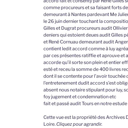
accord fait et consenty par René Gilles so
comme procureurs et sa faisant forts de 
demeurant à Nantes pardevant Me Julien 
le 26 juin dernier touchant la compositio
Gilles et Dugrat procureurs audit Ollivi
deniers qui estoient deues audit Gilles 
et René Cornuau demeurant audit Angers
contient ledit accord comme à luy agréabl
par ces présentes ratiffie et aprouve et
accorde qu’il sorte son plein et entier eff
esté et receu la somme de 400 livres rece
dont il se contente pour l’avoir touchée d
l’entretenement dudit accord s’est obligé 
absent nous notaire stipulant pour luy, s
foy jugement et condemnation etc
fait et passé audit Tours en notre estude
Cette vue est la propriété des Archives
Loire.
Cliquez pour agrandir.