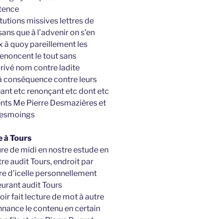
ntence
utions missives lettres de
ns que à l’advenir on s’en
x à quoy pareillement les
renoncent le tout sans
 privé nom contre ladite
 à conséquence contre leurs
ant etc renonçant etc dont etc
ents Me Pierre Desmazières et
 tesmoings
e à Tours
ure de midi en nostre estude en
itre audit Tours, endroit par
re d’icelle personnellement
urant audit Tours
r fait lecture de mot à autre
nnance le contenu en certain