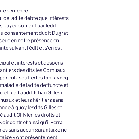
dite sentence
 de ladite debte que intérests
s payée contant par ledit
s du consentement dudit Dugrat
eceue en notre présence en
te suivant l’édit et s’en est
cipal et intérests et despens
éantiers des dits les Cornuaux
 par eulx souffertes tant avecq
 maladie de ladite deffuncte et
et plait audit Jehan Gilles il
nuaux et leurs héritiers sans
nde à quoy lesdits Gilles et
udit Ollivier les droits et
oir contr et ainsi qu’il verra
tunes sans aucun garantaige ne
antaige y ont présentement