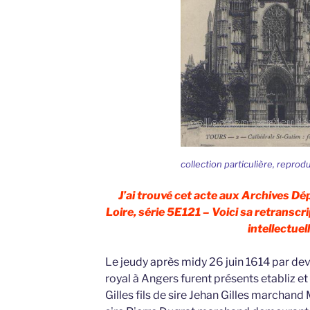
collection particulière, reprod
J’ai trouvé cet acte aux Archives D
Loire, série 5E121 – Voici sa retranscri
intellectuell
Le jeudy après midy 26 juin 1614 par deva
royal à Angers furent présents etabliz
Gilles fils de sire Jehan Gilles marchan