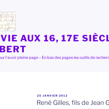
VIE AUX 16, 17E SIÈC
LBERT
e pour l'avoir pleine page – En bas des pages les outils de rec
PUBLIÉ
25 JANVIER 2012
LE
René Gilles, fils de Jean G