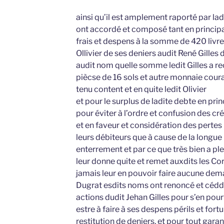
ainsi qu’il est amplement raporté par la
ont accordé et composé tant en principal
frais et despens à la somme de 420 livre
Ollivier de ses deniers audit René Gille
audit nom quelle somme ledit Gilles a r
piècse de 16 sols et autre monnaie couran
tenu content et en quite ledit Olivier
et pour le surplus de ladite debte en prin
pour éviter à l’ordre et confusion des cr
et en faveur et considération des pertes
leurs débiteurs que à cause de la longue
enterrement et par ce que très bien a pleu 
leur donne quite et remet auxdits les Cor
jamais leur en pouvoir faire aucune dema
Dugrat esdits noms ont renoncé et céddé a
actions dudit Jehan Gilles pour s’en pourv
estre à faire à ses despens périls et for
restitution de deniers, et pour tout gar