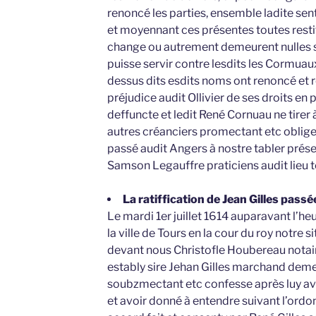
renoncé les parties, ensemble ladite se
et moyennant ces présentes toutes restit
change ou autrement demeurent nulles sa
puisse servir contre lesdits les Cormuau
dessus dits esdits noms ont renoncé et 
préjudice audit Ollivier de ses droits en
deffuncte et ledit René Cornuau ne tirer
autres créanciers promectant etc oblige
passé audit Angers à nostre tabler prés
Samson Legauffre praticiens audit lieu
La ratiffication de Jean Gilles passé
Le mardi 1er juillet 1614 auparavant l’he
la ville de Tours en la cour du roy notre s
devant nous Christofle Houbereau notai
estably sire Jehan Gilles marchand deme
soubzmectant etc confesse après luy avoi
et avoir donné à entendre suivant l’ordo