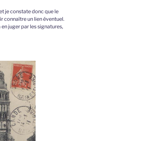
et je constate donc que le
r connaître un lien éventuel.
 en juger par les signatures,