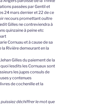
 Angers paroisse de la Trinité
ations passées par Gentil et
es 24 mars dernier et 22 de ce
ir recours promettant oultre
edit Gilles ne contreviendra à
dans quinzaine à peine etc
part
arie Cornuau et à cause de sa
la Rivière demeurant en la
t Jehan Gilles du paiement de la
quoi lesdits les Cornuaux sont
sieurs les juges consuls de
causes y contenues
livres de cochenille et la
 puissiez déchiffrer le mot que