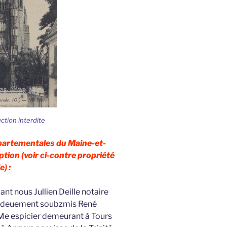
uction interdite
épartementales du Maine-et-
ption (voir ci-contre propriété
e) :
nt nous Jullien Deille notaire
 et deuement soubzmis René
d Me espicier demeurant à Tours