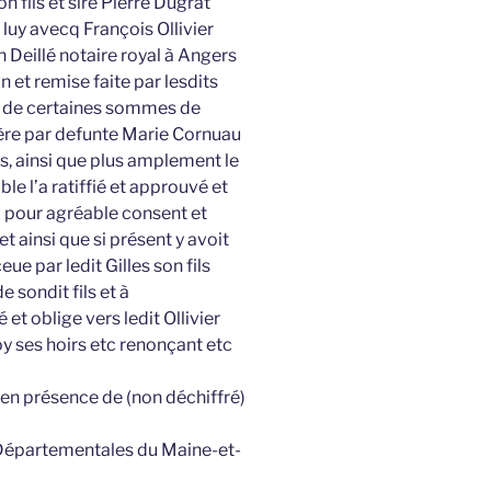
n fils et sire Pierre Dugrat
luy avecq François Ollivier
Deillé notaire royal à Angers
n et remise faite par lesdits
er de certaines sommes de
père par defunte Marie Cornuau
, ainsi que plus amplement le
e l’a ratiffié et approuvé et
 a pour agréable consent et
et ainsi que si présent y avoit
ue par ledit Gilles son fils
e sondit fils et à
et oblige vers ledit Ollivier
oy ses hoirs etc renonçant etc
 en présence de (non déchiffré)
 Départementales du Maine-et-