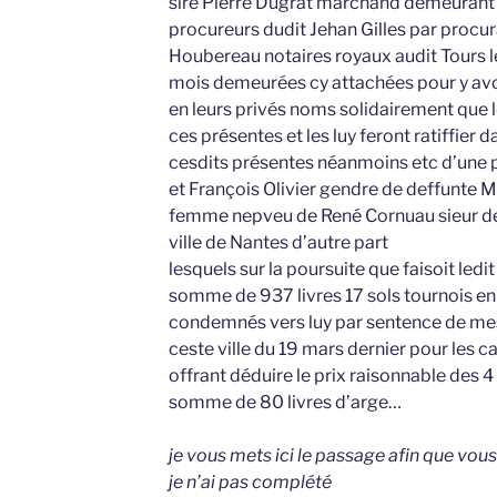
sire Pierre Dugrat marchand demeurant à
procureurs dudit Jehan Gilles par procur
Houbereau notaires royaux audit Tours l
mois demeurées cy attachées pour y avo
en leurs privés noms solidairement que l
ces présentes et les luy feront ratiffier 
cesdits présentes néanmoins etc d’une 
et François Olivier gendre de deffunte M
femme nepveu de René Cornuau sieur de 
ville de Nantes d’autre part
lesquels sur la poursuite que faisoit ledi
somme de 937 livres 17 sols tournois en 
condemnés vers luy par sentence de mes
ceste ville du 19 mars dernier pour les 
offrant déduire le prix raisonnable des 4 
somme de 80 livres d’arge…
je vous mets ici le passage afin que vous
je n’ai pas complété