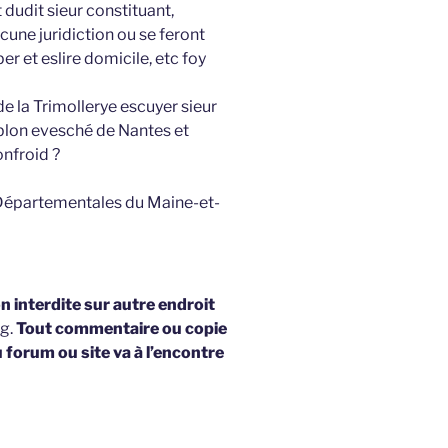
t dudit sieur constituant,
une juridiction ou se feront
er et eslire domicile, etc foy
de la Trimollerye escuyer sieur
blon evesché de Nantes et
onfroid ?
 Départementales du Maine-et-
 interdite sur autre endroit
og.
Tout commentaire ou copie
u forum ou site va à l’encontre