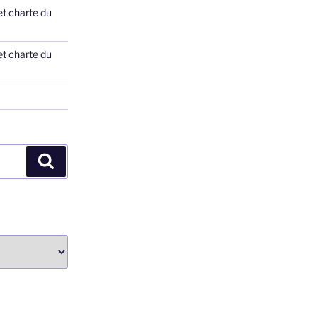
et charte du
et charte du
Recherche