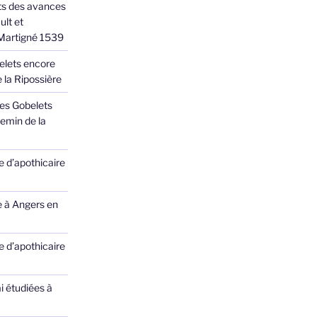
ts des avances
ult et
 Martigné 1539
elets encore
 la Ripossière
des Gobelets
emin de la
 d’apothicaire
e à Angers en
 d’apothicaire
ai étudiées à