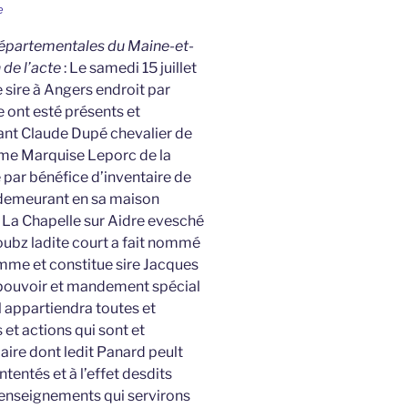
e
 Départementales du Maine-et-
n de l’acte
: Le samedi 15 juillet
 sire à Angers endroit par
e ont esté présents et
ant Claude Dupé chevalier de
dame Marquise Leporc de la
 par bénéfice d’inventaire de
 demeurant en sa maison
e La Chapelle sur Aidre evesché
ubz ladite court a fait nommé
omme et constitue sire Jacques
 pouvoir et mandement spécial
l appartiendra toutes et
et actions qui sont et
aire dont ledit Panard peult
tentés et à l’effet desdits
t enseignements qui servirons