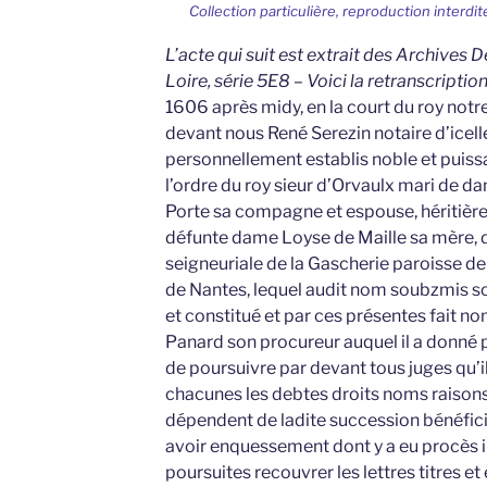
Collection particulière, reproduction interdit
L’acte qui suit est extrait des Archives
Loire, série 5E8 – Voici la retranscriptio
1606 après midy, en la court du roy notre
devant nous René Serezin notaire d’icell
personnellement establis noble et puiss
l’ordre du roy sieur d’Orvaulx mari de 
Porte sa compagne et espouse, héritière
défunte dame Loyse de Maille sa mère,
seigneuriale de la Gascherie paroisse d
de Nantes, lequel audit nom soubzmis so
et constitué et par ces présentes fait n
Panard son procureur auquel il a donné
de poursuivre par devant tous juges qu’i
chacunes les debtes droits noms raisons 
dépendent de ladite succession bénéfici
avoir enquessement dont y a eu procès in
poursuites recouvrer les lettres titres e