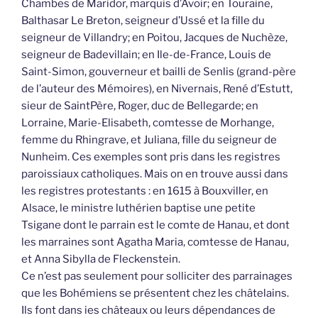
Chambes de Maridor, marquis d’Avoir; en Touraine,
Balthasar Le Breton, seigneur d’Ussé et la fille du
seigneur de Villandry; en Poitou, Jacques de Nuchèze,
seigneur de Badevillain; en Ile-de-France, Louis de
Saint-Simon, gouverneur et bailli de Senlis (grand-père
de l’auteur des Mémoires), en Nivernais, René d’Estutt,
sieur de SaintPère, Roger, duc de Bellegarde; en
Lorraine, Marie-Elisabeth, comtesse de Morhange,
femme du Rhingrave, et Juliana, fille du seigneur de
Nunheim. Ces exemples sont pris dans les registres
paroissiaux catholiques. Mais on en trouve aussi dans
les registres protestants : en 1615 à Bouxviller, en
Alsace, le ministre luthérien baptise une petite
Tsigane dont le parrain est le comte de Hanau, et dont
les marraines sont Agatha Maria, comtesse de Hanau,
et Anna Sibylla de Fleckenstein.
Ce n’est pas seulement pour solliciter des parrainages
que les Bohémiens se présentent chez les châtelains.
Ils font dans ies châteaux ou leurs dépendances de