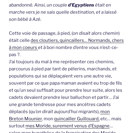
abandonné. Ainsi, un couple
d’Egyptiens
était en
marche vers je ne sais quelle destination, et a laissé
son bébé à Azé
.
Cette voie de passage, à pied, (
on disait alors chemin
)
était celle
des cloutiers, quincaillers… Normands, chers
à mon coeurs
et à bon nombre d’entre vous n’est-ce-
pas ?.
J’ai toujours du mal à me représenter ces chemins,
parcourus à pied par tant de pélerins, marchands, et
populations qui se déplaçaient vers une autre vie,
souvent par ce que papa maman avaient eu trop de fils
et qu’un seul suffisait pour prendre leur suite, alors les
cadets devaient prendre leur balluchon et partir… J’ai
une grande tendresse pour mes ancêtres cadets
déplacés (
qu’on dirait aujourd’hui migrants
),
mon
Breton Mounier
, mon
quincailler Guillouard,
etc… mais
surtout
mes Moride, surement venus d’Espagne
…
selon mon hypothèse de la francisation des Morido.