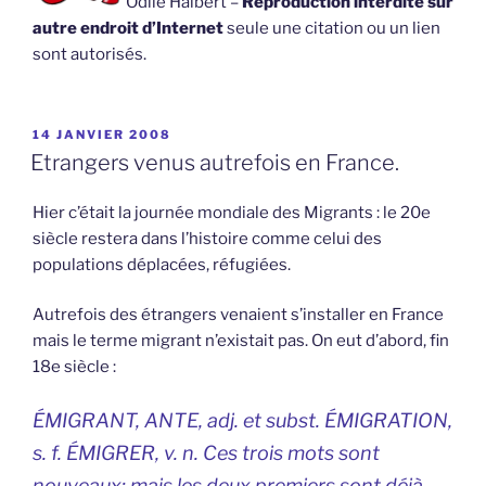
Odile Halbert –
Reproduction interdite sur
autre endroit d’Internet
seule une citation ou un lien
sont autorisés.
PUBLIÉ
14 JANVIER 2008
LE
Etrangers venus autrefois en France.
Hier c’était la journée mondiale des Migrants : le 20e
siècle restera dans l’histoire comme celui des
populations déplacées, réfugiées.
Autrefois des étrangers venaient s’installer en France
mais le terme migrant n’existait pas. On eut d’abord, fin
18e siècle :
ÉMIGRANT, ANTE, adj. et subst. ÉMIGRATION,
s. f. ÉMIGRER, v. n. Ces trois mots sont
nouveaux; mais les deux premiers sont déjà